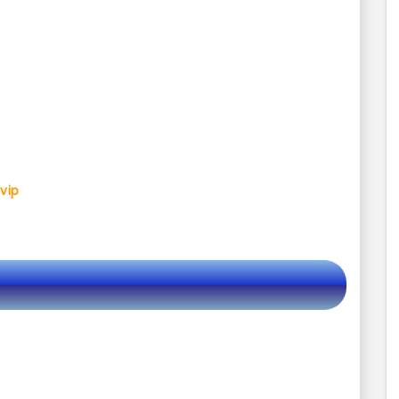
p
vip