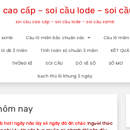
u cao cấp – soi cầu lode – soi c
soi cầu cao cấp – soi cầu lode – soi cầu xsmb
u xsmb
Cầu lô miền bắc chuẩn xác
Cầu lô miền
 lô đề 3 miền
Tính toán số chuẩn 3 miền
KẾT QUẢ
THỐNG KÊ
SOI CẦU
DÒ VÉ SỐ
SỔ MƠ
bạch thủ lô khung 2 ngày
 hôm nay
mb hot! ngày nào lấy số ngày đó ăn chắc !
người thức