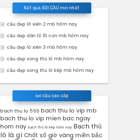
Kết quả SOI CẦU mới nhất
cầu đẹp lô xiên 2 mb hôm nay
cầu đẹp dàn lô 10 con mb hôm nay
cầu đẹp lô xiên 3 mb hôm nay
cầu đẹp song thủ lô mb hôm nay
cầu đẹp song thủ lô kép mb hôm nay
soi cầu cao cấp
bach thu lo vip mb
bach thu lo 555
bach thu lo vip mien bac ngay
Bạch thủ
hom nay
bạch thủ lô kép hôm nay
lô là gì
Chốt số giờ vàng miền bắc