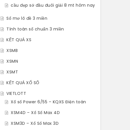
cầu đẹp sớ đầu đuôi giải 8 mt hôm nay
Sổ mơ lô đề 3 miền
Tính toán số chuẩn 3 miền
KẾT QUẢ XS
XSMB
XSMN
XSMT
KẾT QUẢ XỔ SỐ
VIETLOTT
Xổ số Power 6/55 – KQXS Điện toán
XSM4D – Xổ Số Max 4D
XSM3D – Xổ Số Max 3D