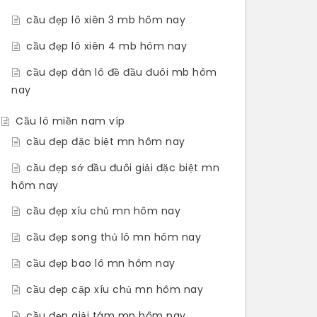
cầu đẹp lô xiên 3 mb hôm nay
cầu đẹp lô xiên 4 mb hôm nay
cầu đẹp dàn lô đề đầu đuôi mb hôm
nay
Cầu lô miền nam víp
cầu đẹp đặc biệt mn hôm nay
cầu đẹp sớ đầu đuôi giải đặc biệt mn
hôm nay
cầu đẹp xíu chủ mn hôm nay
cầu đẹp song thủ lô mn hôm nay
cầu đẹp bao lô mn hôm nay
cầu đẹp cặp xíu chủ mn hôm nay
cầu đẹp giải tám mn hôm nay