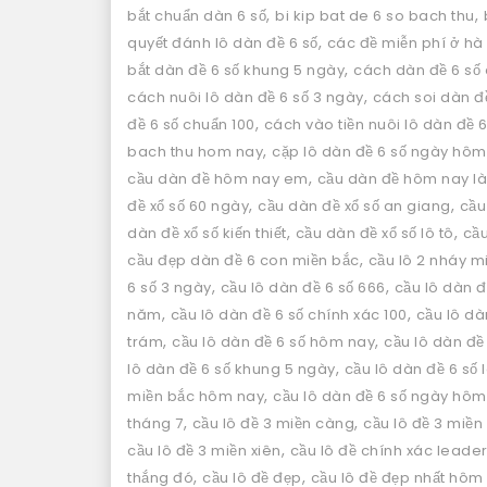
đẹp
,
,
bắt chuẩn dàn 6 số
bi kip bat de 6 so bach thu
dàn
,
quyết đánh lô dàn đề 6 số
các đề miễn phí ở hà 
đề
,
bắt dàn đề 6 số khung 5 ngày
cách dàn đề 6 số 
6
,
cách nuôi lô dàn đề 6 số 3 ngày
cách soi dàn đ
con
,
đề 6 số chuẩn 100
cách vào tiền nuôi lô dàn đề 
mb
,
bach thu hom nay
cặp lô dàn đề 6 số ngày hôm
hôm
,
cầu dàn đề hôm nay em
cầu dàn đề hôm nay là
nay
,
,
đề xổ số 60 ngày
cầu dàn đề xổ số an giang
cầu
,
,
dàn đề xổ số kiến thiết
cầu dàn đề xổ số lô tô
cầu
,
cầu đẹp dàn đề 6 con miền bắc
cầu lô 2 nháy m
,
,
6 số 3 ngày
cầu lô dàn đề 6 số 666
cầu lô dàn 
,
,
năm
cầu lô dàn đề 6 số chính xác 100
cầu lô dà
,
,
trám
cầu lô dàn đề 6 số hôm nay
cầu lô dàn đề
,
lô dàn đề 6 số khung 5 ngày
cầu lô dàn đề 6 số l
,
miền bắc hôm nay
cầu lô dàn đề 6 số ngày hôm
,
,
tháng 7
cầu lô đề 3 miền càng
cầu lô đề 3 miền 
,
cầu lô đề 3 miền xiên
cầu lô đề chính xác leade
,
,
thắng đó
cầu lô đề đẹp
cầu lô đề đẹp nhất hôm