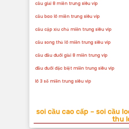
cầu giải 8 miền trung siêu vip
cầu bao lô miền trung siêu vip
cầu cặp xỉu chủ miền trung siêu vip
cầu song thủ lô miền trung siêu vip
cầu đầu đuôi giải 8 miền trung vip
đầu đuôi đặc biệt miền trung siêu vip
lô 3 số miền trung siêu vip
soi cầu cao cấp – soi cầu l
thu 