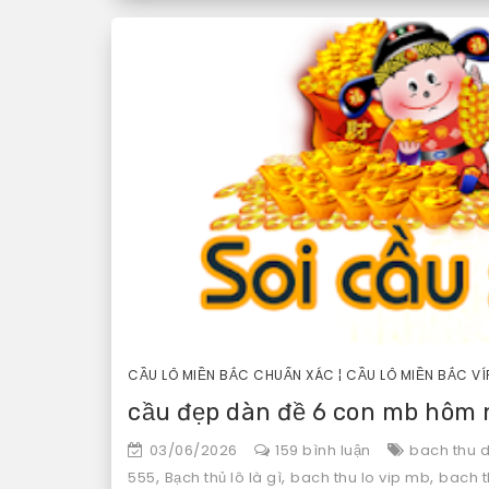
CẦU LÔ MIỀN BẮC CHUẨN XÁC
¦
CẦU LÔ MIỀN BẮC VÍ
cầu đẹp dàn đề 6 con mb hôm 
ở
03/06/2026
159 bình luận
bach thu d
cầu
,
,
,
555
Bạch thủ lô là gì
bach thu lo vip mb
bach t