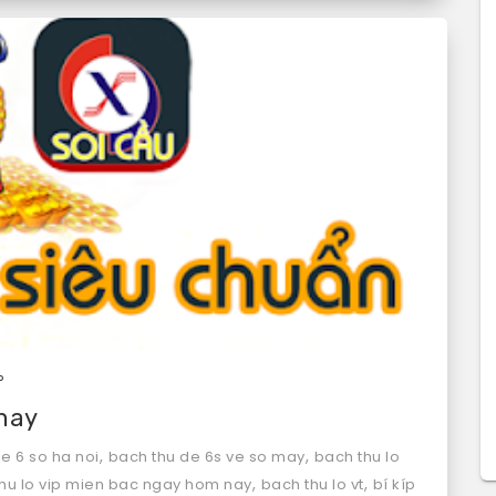
P
nay
,
,
e 6 so ha noi
bach thu de 6s ve so may
bach thu lo
,
,
hu lo vip mien bac ngay hom nay
bach thu lo vt
bí kíp