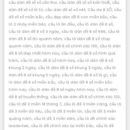
,
,
cầu dàn đề xổ số cần thơ
cầu dàn đề xổ số kiến thiết
cầu
,
,
,
dàn đề xổ số lô tô
cầu dàn đề xổ số nét
Cầu de 8 SỐ
cầu
,
,
đề xổ số miền bắc
cầu đẹp dàn đề 8 con miền bắc
cầu
,
,
,
lô 2 nháy miền bắc
cầu lô ăn đều
cầu lô dàn đề 8 số
,
,
cầu lô dàn đề 8 số 3 ngày
cầu lô dàn đề 8 số 888
cầu lô
,
dàn đề 8 số ăn quanh năm
cầu lô dàn đề 8 số chạy
,
,
quanh năm
cầu lô dàn đề 8 số chính xác 100
cầu lô dàn
,
đề 8 số đẹp nhất hôm nay
cầu lô dàn đề 8 số hình quả
,
,
trám
cầu lô dàn đề 8 số hôm nay
cầu lô dàn đề 8 số
,
,
khung 2 ngày
cầu lô dàn đề 8 số khung 3 ngày
cầu lô
,
,
dàn đề 8 số khung 5 ngày
cầu lô dàn đề 8 số là gì
cầu
,
lô dàn đề 8 số miền bắc
cầu lô dàn đề 8 số miền bắc
,
,
hôm nay
cầu lô dàn đề 8 số ngày hôm nay
cầu lô dàn
,
,
đề 8 số truyền thống
cầu lô de dàn đề 8 số chính xác 100
,
,
cầu lô đề 3 miền 18 tháng 7
cầu lô đề 3 miền càng
cầu lô
,
,
đề 3 miền dữ liệu
cầu lô đề 3 miền lời
cầu lô đề 3 miền
,
,
quảng nam
cầu lô đề 3 miền xiên
cầu lô đề chính xác
,
,
leadertek
cầu lô đề chính xác tại miền bắc
cầu lô đề