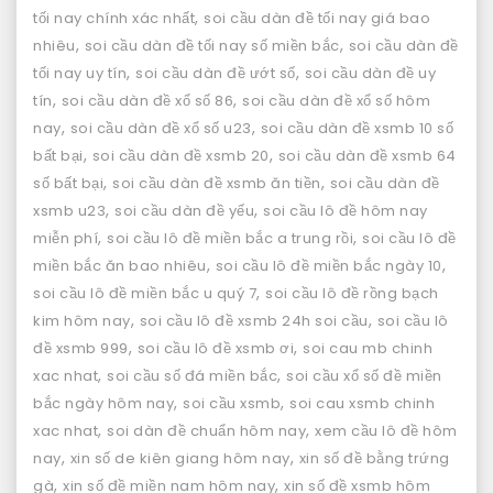
,
tối nay chính xác nhất
soi cầu dàn đề tối nay giá bao
,
,
nhiêu
soi cầu dàn đề tối nay số miền bắc
soi cầu dàn đề
,
,
tối nay uy tín
soi cầu dàn đề ướt số
soi cầu dàn đề uy
,
,
tín
soi cầu dàn đề xổ số 86
soi cầu dàn đề xổ số hôm
,
,
nay
soi cầu dàn đề xổ số u23
soi cầu dàn đề xsmb 10 số
,
,
bất bại
soi cầu dàn đề xsmb 20
soi cầu dàn đề xsmb 64
,
,
số bất bại
soi cầu dàn đề xsmb ăn tiền
soi cầu dàn đề
,
,
xsmb u23
soi cầu dàn đề yếu
soi cầu lô đề hôm nay
,
,
miễn phí
soi cầu lô đề miền bắc a trung rồi
soi cầu lô đề
,
,
miền bắc ăn bao nhiêu
soi cầu lô đề miền bắc ngày 10
,
soi cầu lô đề miền bắc u quý 7
soi cầu lô đề rồng bạch
,
,
kim hôm nay
soi cầu lô đề xsmb 24h soi cầu
soi cầu lô
,
,
đề xsmb 999
soi cầu lô đề xsmb ơi
soi cau mb chinh
,
,
xac nhat
soi cầu số đá miền bắc
soi cầu xổ số đề miền
,
,
bắc ngày hôm nay
soi cầu xsmb
soi cau xsmb chinh
,
,
xac nhat
soi dàn đề chuẩn hôm nay
xem cầu lô đề hôm
,
,
nay
xin số de kiên giang hôm nay
xin số đề bằng trứng
,
,
gà
xin số đề miền nam hôm nay
xin số đề xsmb hôm