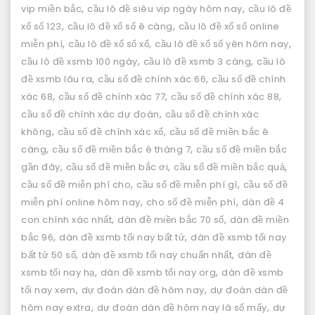
,
,
vip miền bắc
cầu lô đề siêu vip ngày hôm nay
cầu lô đề
,
,
xổ số 123
cầu lô đề xổ số ê càng
cầu lô đề xổ số online
,
,
,
miễn phí
cầu lô đề xổ số xổ
cầu lô đề xổ số yên hôm nay
,
,
cầu lô đề xsmb 100 ngày
cầu lô đề xsmb 3 càng
cầu lô
,
,
đề xsmb lâu ra
cầu số đề chính xác 66
cầu số đề chính
,
,
,
xác 68
cầu số đề chính xác 77
cầu số đề chính xác 88
,
cầu số đề chính xác dự đoán
cầu số đề chính xác
,
,
không
cầu số đề chính xác xổ
cầu số đề miền bắc ê
,
,
càng
cầu số đề miền bắc ê tháng 7
cầu số đề miền bắc
,
,
,
gần đây
cầu số đề miền bắc ơi
cầu số đề miền bắc quả
,
,
cầu số đề miễn phí cho
cầu số đề miễn phí gì
cầu số đề
,
,
miễn phí online hôm nay
cho số đề miễn phí
dàn đề 4
,
,
con chính xác nhất
dàn đề miền bắc 70 số
dàn đề miền
,
,
bắc 96
dàn đề xsmb tối nay bất tử
dàn đề xsmb tối nay
,
,
bất tử 50 số
dàn đề xsmb tối nay chuẩn nhất
dàn đề
,
,
xsmb tối nay hạ
dàn đề xsmb tối nay org
dàn đề xsmb
,
,
tối nay xem
dự đoán dàn đề hôm nay
dự đoán dàn đề
,
,
hôm nay extra
dự đoán dàn đề hôm nay là số mấy
dự