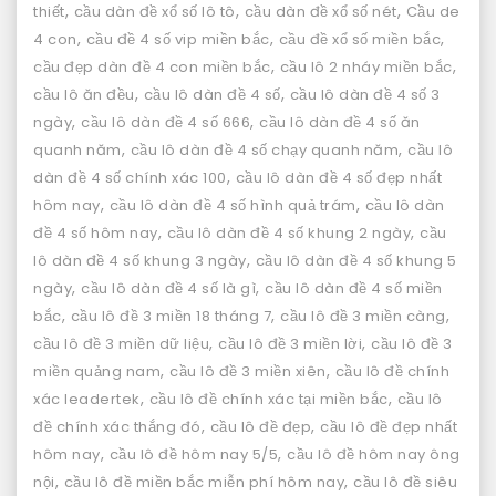
,
,
,
thiết
cầu dàn đề xổ số lô tô
cầu dàn đề xổ số nét
Cầu de
,
,
,
4 con
cầu đề 4 số vip miền bắc
cầu đề xổ số miền bắc
,
,
cầu đẹp dàn đề 4 con miền bắc
cầu lô 2 nháy miền bắc
,
,
cầu lô ăn đều
cầu lô dàn đề 4 số
cầu lô dàn đề 4 số 3
,
,
ngày
cầu lô dàn đề 4 số 666
cầu lô dàn đề 4 số ăn
,
,
quanh năm
cầu lô dàn đề 4 số chạy quanh năm
cầu lô
,
dàn đề 4 số chính xác 100
cầu lô dàn đề 4 số đẹp nhất
,
,
hôm nay
cầu lô dàn đề 4 số hình quả trám
cầu lô dàn
,
,
đề 4 số hôm nay
cầu lô dàn đề 4 số khung 2 ngày
cầu
,
lô dàn đề 4 số khung 3 ngày
cầu lô dàn đề 4 số khung 5
,
,
ngày
cầu lô dàn đề 4 số là gì
cầu lô dàn đề 4 số miền
,
,
,
bắc
cầu lô đề 3 miền 18 tháng 7
cầu lô đề 3 miền càng
,
,
cầu lô đề 3 miền dữ liệu
cầu lô đề 3 miền lời
cầu lô đề 3
,
,
miền quảng nam
cầu lô đề 3 miền xiên
cầu lô đề chính
,
,
xác leadertek
cầu lô đề chính xác tại miền bắc
cầu lô
,
,
đề chính xác thắng đó
cầu lô đề đẹp
cầu lô đề đẹp nhất
,
,
hôm nay
cầu lô đề hôm nay 5/5
cầu lô đề hôm nay ông
,
,
nội
cầu lô đề miền bắc miễn phí hôm nay
cầu lô đề siêu