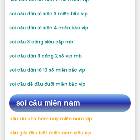
soi cầu dàn lô xiên 3 miền bắc vip
soi cầu dàn lô xiên 4 miền bắc vip
soi cầu 3 càng siêu cấp mb
soi cầu dàn 3 càng 2 số vip mb
soi cầu dàn lô 10 số miền bắc vip
soi cầu đề đầu đuôi miền bắc vip
soi cầu miền nam
cầu xỉu chủ hôm nay miền nam vip
cầu giải đặc biệt miền nam siêu vip