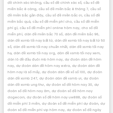
,
,
đề chính xác không
cầu số đề chính xác xổ
cầu số đề
,
,
miền bắc ê càng
cầu số đề miền bắc ê tháng 7
cầu số
,
,
đề miền bắc gần đây
cầu số đề miền bắc ơi
cầu số đề
,
,
miền bắc quả
cầu số đề miễn phí cho
cầu số đề miễn
,
,
phí gì
cầu số đề miễn phí online hôm nay
cho số đề
,
,
,
miễn phí
dàn đề miền bắc 70 số
dàn đề miền bắc 96
,
dàn đề xsmb tối nay bất tử
dàn đề xsmb tối nay bất tử 50
,
,
số
dàn đề xsmb tối nay chuẩn nhất
dàn đề xsmb tối nay
,
,
,
hạ
dàn đề xsmb tối nay org
dàn đề xsmb tối nay xem
,
dàn lô đề đầu đuôi mb hôm nay
dự đoán dàn đề hôm
,
,
nay
dự đoán dàn đề hôm nay extra
dự đoán dàn đề
,
,
hôm nay là số mấy
dự đoán dàn đề xổ số 100
dự đoán
,
,
dàn đề xsmb 247
dự đoán dàn đề xsmb ưi
dự đoán
,
,
dàn đề xsmb ung thư
dự đoán số đề hôm nay 30
dự
,
đoán số đề hôm nay âm
dự đoán số đề hôm nay
,
,
dogecoin
dự đoán số đề hôm nay uw888
dự đoán số
,
,
đề miễn phí 3 miền
dự đoán số đề miễn phí dự đoán
dự
,
đoán số đề miễn phí vip hôm nay
dự đoán số đề ngày