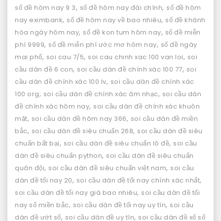
,
,
số đề hôm nay 9 3
số đề hôm nay đài chính
số đề hôm
,
,
nay eximbank
số đề hôm nay về bao nhiêu
số đề khánh
,
,
hòa ngày hôm nay
số đề kon tum hôm nay
số đề miễn
,
,
phí 9999
số đề miễn phí ước mơ hôm nay
số đề ngày
,
,
,
mai phố
soi cau 7/5
soi cau chinh xac 100 van loi
soi
,
,
cầu dàn đề 6 con
soi cầu dàn đề chính xác 100 77
soi
,
cầu dàn đề chính xác 100 lv
soi cầu dàn đề chính xác
,
,
100 org
soi cầu dàn đề chính xác âm nhạc
soi cầu dàn
,
đề chính xác hôm nay
soi cầu dàn đề chính xác khuôn
,
,
mặt
soi cầu dàn đề hôm nay 366
soi cầu dàn đề miền
,
,
bắc
soi cầu dàn đề siêu chuẩn 268
soi cầu dàn đề siêu
,
,
chuẩn bất bại
soi cầu dàn đề siêu chuẩn lô đề
soi cầu
,
dàn đề siêu chuẩn python
soi cầu dàn đề siêu chuẩn
,
,
quân đội
soi cầu dàn đề siêu chuẩn việt nam
soi cầu
,
,
dàn đề tối nay 20
soi cầu dàn đề tối nay chính xác nhất
,
soi cầu dàn đề tối nay giá bao nhiêu
soi cầu dàn đề tối
,
,
nay số miền bắc
soi cầu dàn đề tối nay uy tín
soi cầu
,
,
dàn đề ướt số
soi cầu dàn đề uy tín
soi cầu dàn đề xổ số