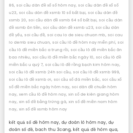
,
,
86
soi cầu dàn đề xổ số hôm nay
soi cầu dàn đề xổ số
,
,
u23
soi cầu dàn đề xsmb 10 số bất bại
soi cầu dàn đề
,
,
xsmb 20
soi cầu dàn đề xsmb 64 số bất bại
soi cầu dàn
,
,
đề xsmb ăn tiền
soi cầu dàn đề xsmb u23
soi cầu dàn
,
,
,
đề yếu
soi cầu đề
soi cau lo de sieu chuan mb
soi cau
,
,
lo demb sieu chuan
soi cầu lô đề hôm nay miễn phí
soi
,
cầu lô đề miền bắc a trung rồi
soi cầu lô đề miền bắc ăn
,
,
bao nhiêu
soi cầu lô đề miền bắc ngày 10
soi cầu lô đề
,
,
miền bắc u quý 7
soi cầu lô đề rồng bạch kim hôm nay
,
,
soi cầu lô đề xsmb 24h soi cầu
soi cầu lô đề xsmb 999
,
,
soi cầu lô đề xsmb ơi
soi cầu số đá miền bắc
soi cầu xổ
,
số đề miền bắc ngày hôm nay
soi dàn đề chuẩn hôm
,
,
nay
xem cầu lô đề hôm nay
xin số de kiên giang hôm
,
,
nay
xin số đề bằng trứng gà
xin số đề miền nam hôm
,
nay
xin số đề xsmb hôm nay
kết quả số đề hôm nay, dự đoán lô hôm nay, dự
đoán số đề, bach thu 3cang, kết quả đề hôm qua,