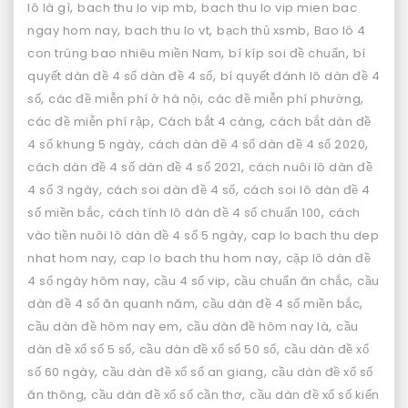
4
,
,
lô là gì
bach thu lo vip mb
bach thu lo vip mien bac
con
,
,
,
ngay hom nay
bach thu lo vt
bạch thủ xsmb
Bao lô 4
mb
,
,
con trúng bao nhiêu miền Nam
bí kíp soi đề chuẩn
bí
hôm
,
quyết dàn đề 4 số dàn đề 4 số
bí quyết đánh lô dàn đề 4
nay
,
,
,
số
các đề miễn phí ở hà nội
các đề miễn phí phường
,
,
các đề miễn phí rập
Cách bắt 4 càng
cách bắt dàn đề
,
,
4 số khung 5 ngày
cách dàn đề 4 số dàn đề 4 số 2020
,
cách dàn đề 4 số dàn đề 4 số 2021
cách nuôi lô dàn đề
,
,
4 số 3 ngày
cách soi dàn đề 4 số
cách soi lô dàn đề 4
,
,
số miền bắc
cách tính lô dàn đề 4 số chuẩn 100
cách
,
vào tiền nuôi lô dàn đề 4 số 5 ngày
cap lo bach thu dep
,
,
nhat hom nay
cap lo bach thu hom nay
cặp lô dàn đề
,
,
,
4 số ngày hôm nay
cầu 4 số vip
cầu chuẩn ăn chắc
cầu
,
,
dàn đề 4 số ăn quanh năm
cầu dàn đề 4 số miền bắc
,
,
cầu dàn đề hôm nay em
cầu dàn đề hôm nay là
cầu
,
,
dàn đề xổ số 5 số
cầu dàn đề xổ số 50 số
cầu dàn đề xổ
,
,
số 60 ngày
cầu dàn đề xổ số an giang
cầu dàn đề xổ số
,
,
ăn thông
cầu dàn đề xổ số cần thơ
cầu dàn đề xổ số kiến