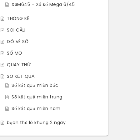
XSM645 – Xổ số Mega 6/45
THỐNG KÊ
SOI CẦU
DÒ VÉ SỐ
SỔ MƠ
QUAY THỬ
SỐ KẾT QUẢ
Số kết quả miền bắc
Số kết quả miền trung
Số kết quả miền nam
bạch thủ lô khung 2 ngày