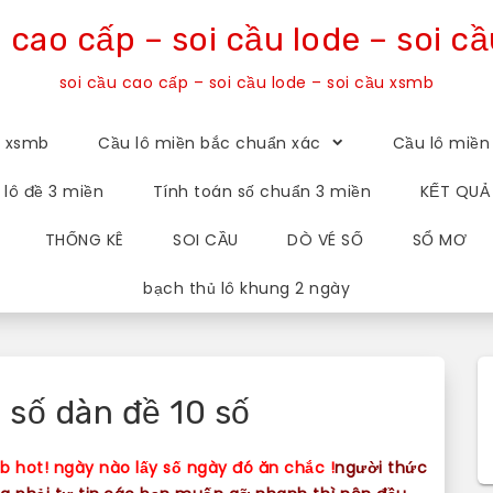
u cao cấp – soi cầu lode – soi c
soi cầu cao cấp – soi cầu lode – soi cầu xsmb
u xsmb
Cầu lô miền bắc chuẩn xác
Cầu lô miền
 lô đề 3 miền
Tính toán số chuẩn 3 miền
KẾT QUẢ
THỐNG KÊ
SOI CẦU
DÒ VÉ SỐ
SỔ MƠ
bạch thủ lô khung 2 ngày
 số dàn đề 10 số
mb hot! ngày nào lấy số ngày đó ăn chắc !
người thức