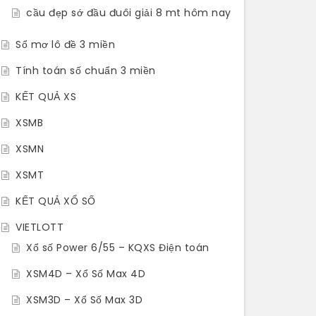
cầu đẹp sớ đầu đuôi giải 8 mt hôm nay
Sổ mơ lô đề 3 miền
Tính toán số chuẩn 3 miền
KẾT QUẢ XS
XSMB
XSMN
XSMT
KẾT QUẢ XỔ SỐ
VIETLOTT
Xổ số Power 6/55 – KQXS Điện toán
XSM4D – Xổ Số Max 4D
XSM3D – Xổ Số Max 3D