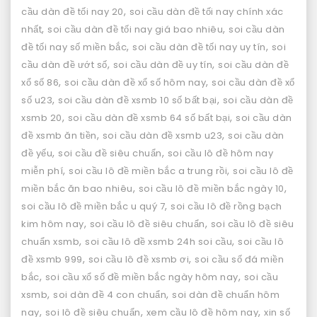
,
cầu dàn đề tối nay 20
soi cầu dàn đề tối nay chính xác
,
,
nhất
soi cầu dàn đề tối nay giá bao nhiêu
soi cầu dàn
,
,
đề tối nay số miền bắc
soi cầu dàn đề tối nay uy tín
soi
,
,
cầu dàn đề ướt số
soi cầu dàn đề uy tín
soi cầu dàn đề
,
,
xổ số 86
soi cầu dàn đề xổ số hôm nay
soi cầu dàn đề xổ
,
,
số u23
soi cầu dàn đề xsmb 10 số bất bại
soi cầu dàn đề
,
,
xsmb 20
soi cầu dàn đề xsmb 64 số bất bại
soi cầu dàn
,
,
đề xsmb ăn tiền
soi cầu dàn đề xsmb u23
soi cầu dàn
,
,
đề yếu
soi cầu đề siêu chuẩn
soi cầu lô đề hôm nay
,
,
miễn phí
soi cầu lô đề miền bắc a trung rồi
soi cầu lô đề
,
,
miền bắc ăn bao nhiêu
soi cầu lô đề miền bắc ngày 10
,
soi cầu lô đề miền bắc u quý 7
soi cầu lô đề rồng bạch
,
,
kim hôm nay
soi cầu lô đề siêu chuẩn
soi cầu lô đề siêu
,
,
chuẩn xsmb
soi cầu lô đề xsmb 24h soi cầu
soi cầu lô
,
,
đề xsmb 999
soi cầu lô đề xsmb ơi
soi cầu số đá miền
,
,
bắc
soi cầu xổ số đề miền bắc ngày hôm nay
soi cầu
,
,
xsmb
soi dàn đề 4 con chuẩn
soi dàn đề chuẩn hôm
,
,
,
nay
soi lô đề siêu chuẩn
xem cầu lô đề hôm nay
xin số