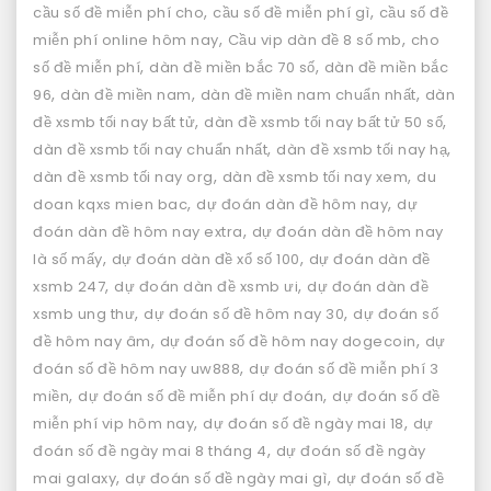
,
,
cầu số đề miễn phí cho
cầu số đề miễn phí gì
cầu số đề
,
,
miễn phí online hôm nay
Cầu vip dàn đề 8 số mb
cho
,
,
số đề miễn phí
dàn đề miền bắc 70 số
dàn đề miền bắc
,
,
,
96
dàn đề miền nam
dàn đề miền nam chuẩn nhất
dàn
,
,
đề xsmb tối nay bất tử
dàn đề xsmb tối nay bất tử 50 số
,
,
dàn đề xsmb tối nay chuẩn nhất
dàn đề xsmb tối nay hạ
,
,
dàn đề xsmb tối nay org
dàn đề xsmb tối nay xem
du
,
,
doan kqxs mien bac
dự đoán dàn đề hôm nay
dự
,
đoán dàn đề hôm nay extra
dự đoán dàn đề hôm nay
,
,
là số mấy
dự đoán dàn đề xổ số 100
dự đoán dàn đề
,
,
xsmb 247
dự đoán dàn đề xsmb ưi
dự đoán dàn đề
,
,
xsmb ung thư
dự đoán số đề hôm nay 30
dự đoán số
,
,
đề hôm nay âm
dự đoán số đề hôm nay dogecoin
dự
,
đoán số đề hôm nay uw888
dự đoán số đề miễn phí 3
,
,
miền
dự đoán số đề miễn phí dự đoán
dự đoán số đề
,
,
miễn phí vip hôm nay
dự đoán số đề ngày mai 18
dự
,
đoán số đề ngày mai 8 tháng 4
dự đoán số đề ngày
,
,
mai galaxy
dự đoán số đề ngày mai gì
dự đoán số đề