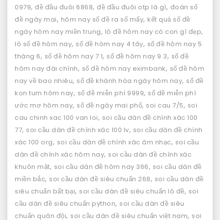
,
,
,
0979
đề đầu đuôi 6868
đề đầu đuôi otp là gì
đoán số
,
,
đề ngày mai
hôm nay số đề ra số mấy
kết quả số đề
,
,
ngày hôm nay miền trung
lô đề hôm nay có con gì đẹp
,
,
lô số đề hôm nay
số đề hôm nay 4 tây
số đề hôm nay 5
,
,
,
tháng 6
số đề hôm nay 7 1
số đề hôm nay 9 3
số đề
,
,
hôm nay đài chính
số đề hôm nay eximbank
số đề hôm
,
,
nay về bao nhiêu
số đề khánh hòa ngày hôm nay
số đề
,
,
kon tum hôm nay
số đề miễn phí 9999
số đề miễn phí
,
,
,
ước mơ hôm nay
số đề ngày mai phố
soi cau 7/5
soi
,
cau chinh xac 100 van loi
soi cầu dàn đề chính xác 100
,
,
77
soi cầu dàn đề chính xác 100 lv
soi cầu dàn đề chính
,
,
xác 100 org
soi cầu dàn đề chính xác âm nhạc
soi cầu
,
dàn đề chính xác hôm nay
soi cầu dàn đề chính xác
,
,
khuôn mặt
soi cầu dàn đề hôm nay 366
soi cầu dàn đề
,
,
miền bắc
soi cầu dàn đề siêu chuẩn 268
soi cầu dàn đề
,
,
siêu chuẩn bất bại
soi cầu dàn đề siêu chuẩn lô đề
soi
,
cầu dàn đề siêu chuẩn python
soi cầu dàn đề siêu
,
,
chuẩn quân đội
soi cầu dàn đề siêu chuẩn việt nam
soi