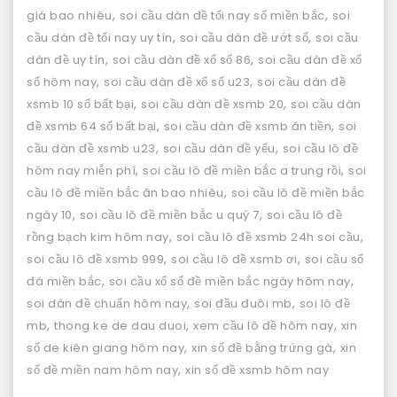
,
,
giá bao nhiêu
soi cầu dàn đề tối nay số miền bắc
soi
,
,
cầu dàn đề tối nay uy tín
soi cầu dàn đề ướt số
soi cầu
,
,
dàn đề uy tín
soi cầu dàn đề xổ số 86
soi cầu dàn đề xổ
,
,
số hôm nay
soi cầu dàn đề xổ số u23
soi cầu dàn đề
,
,
xsmb 10 số bất bại
soi cầu dàn đề xsmb 20
soi cầu dàn
,
,
đề xsmb 64 số bất bại
soi cầu dàn đề xsmb ăn tiền
soi
,
,
cầu dàn đề xsmb u23
soi cầu dàn đề yếu
soi cầu lô đề
,
,
hôm nay miễn phí
soi cầu lô đề miền bắc a trung rồi
soi
,
cầu lô đề miền bắc ăn bao nhiêu
soi cầu lô đề miền bắc
,
,
ngày 10
soi cầu lô đề miền bắc u quý 7
soi cầu lô đề
,
,
rồng bạch kim hôm nay
soi cầu lô đề xsmb 24h soi cầu
,
,
soi cầu lô đề xsmb 999
soi cầu lô đề xsmb ơi
soi cầu số
,
,
đá miền bắc
soi cầu xổ số đề miền bắc ngày hôm nay
,
,
soi dàn đề chuẩn hôm nay
soi đầu đuôi mb
soi lô đề
,
,
,
mb
thong ke de dau duoi
xem cầu lô đề hôm nay
xin
,
,
số de kiên giang hôm nay
xin số đề bằng trứng gà
xin
,
số đề miền nam hôm nay
xin số đề xsmb hôm nay