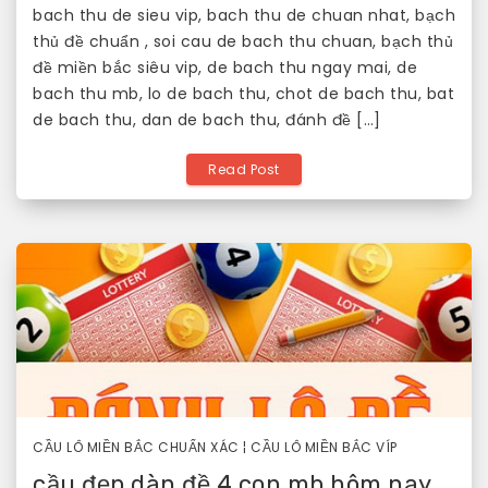
bach thu de sieu vip, bach thu de chuan nhat, bạch
thủ đề chuẩn , soi cau de bach thu chuan, bạch thủ
đề miền bắc siêu vip, de bach thu ngay mai, de
bach thu mb, lo de bach thu, chot de bach thu, bat
de bach thu, dan de bach thu, đánh đề […]
Read Post
CẦU LÔ MIỀN BẮC CHUẨN XÁC
¦
CẦU LÔ MIỀN BẮC VÍP
cầu đẹp dàn đề 4 con mb hôm nay