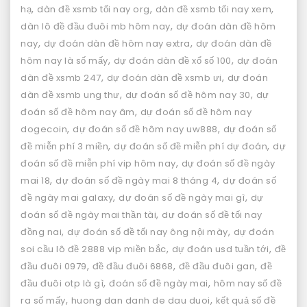
,
,
,
hạ
dàn đề xsmb tối nay org
dàn đề xsmb tối nay xem
,
dàn lô đề đầu đuôi mb hôm nay
dự đoán dàn đề hôm
,
,
nay
dự đoán dàn đề hôm nay extra
dự đoán dàn đề
,
,
hôm nay là số mấy
dự đoán dàn đề xổ số 100
dự đoán
,
,
dàn đề xsmb 247
dự đoán dàn đề xsmb ưi
dự đoán
,
,
dàn đề xsmb ung thư
dự đoán số đề hôm nay 30
dự
,
đoán số đề hôm nay âm
dự đoán số đề hôm nay
,
,
dogecoin
dự đoán số đề hôm nay uw888
dự đoán số
,
,
đề miễn phí 3 miền
dự đoán số đề miễn phí dự đoán
dự
,
đoán số đề miễn phí vip hôm nay
dự đoán số đề ngày
,
,
mai 18
dự đoán số đề ngày mai 8 tháng 4
dự đoán số
,
,
đề ngày mai galaxy
dự đoán số đề ngày mai gì
dự
,
đoán số đề ngày mai thần tài
dự đoán số đề tối nay
,
,
đồng nai
dự đoán số đề tối nay ông nội mày
dự đoán
,
,
soi cầu lô đề 2888 vip miền bắc
dự đoán usd tuần tới
đề
,
,
,
đầu đuôi 0979
đề đầu đuôi 6868
đề đầu đuôi gan
đề
,
,
đầu đuôi otp là gì
đoán số đề ngày mai
hôm nay số đề
,
,
ra số mấy
huong dan danh de dau duoi
kết quả số đề