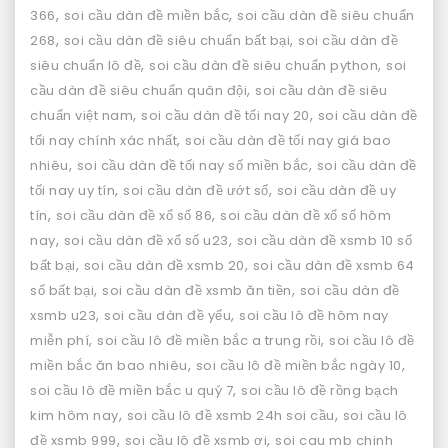
,
,
366
soi cầu dàn đề miền bắc
soi cầu dàn đề siêu chuẩn
,
,
268
soi cầu dàn đề siêu chuẩn bất bại
soi cầu dàn đề
,
,
siêu chuẩn lô đề
soi cầu dàn đề siêu chuẩn python
soi
,
cầu dàn đề siêu chuẩn quân đội
soi cầu dàn đề siêu
,
,
chuẩn việt nam
soi cầu dàn đề tối nay 20
soi cầu dàn đề
,
tối nay chính xác nhất
soi cầu dàn đề tối nay giá bao
,
,
nhiêu
soi cầu dàn đề tối nay số miền bắc
soi cầu dàn đề
,
,
tối nay uy tín
soi cầu dàn đề ướt số
soi cầu dàn đề uy
,
,
tín
soi cầu dàn đề xổ số 86
soi cầu dàn đề xổ số hôm
,
,
nay
soi cầu dàn đề xổ số u23
soi cầu dàn đề xsmb 10 số
,
,
bất bại
soi cầu dàn đề xsmb 20
soi cầu dàn đề xsmb 64
,
,
số bất bại
soi cầu dàn đề xsmb ăn tiền
soi cầu dàn đề
,
,
xsmb u23
soi cầu dàn đề yếu
soi cầu lô đề hôm nay
,
,
miễn phí
soi cầu lô đề miền bắc a trung rồi
soi cầu lô đề
,
,
miền bắc ăn bao nhiêu
soi cầu lô đề miền bắc ngày 10
,
soi cầu lô đề miền bắc u quý 7
soi cầu lô đề rồng bạch
,
,
kim hôm nay
soi cầu lô đề xsmb 24h soi cầu
soi cầu lô
,
,
đề xsmb 999
soi cầu lô đề xsmb ơi
soi cau mb chinh