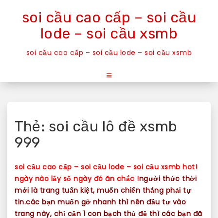
Skip
soi cầu cao cấp – soi cầu
to
content
lode – soi cầu xsmb
soi cầu cao cấp – soi cầu lode – soi cầu xsmb
Thẻ:
soi cầu lô đề xsmb
999
soi cầu cao cấp – soi cầu lode – soi cầu xsmb hot!
ngày nào lấy số ngày đó ăn chắc !
người thức thời
mới là trang tuấn kiệt, muốn chiến thắng phải tự
tin.các bạn muốn gỡ nhanh thì nên đầu tư vào
trang này, chỉ cần 1 con bạch thủ đề thì các bạn đã