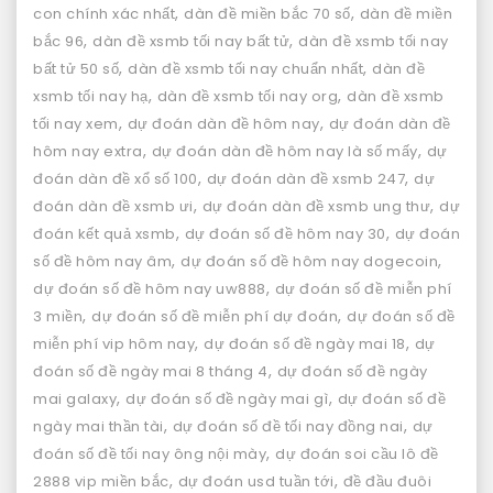
,
,
con chính xác nhất
dàn đề miền bắc 70 số
dàn đề miền
,
,
bắc 96
dàn đề xsmb tối nay bất tử
dàn đề xsmb tối nay
,
,
bất tử 50 số
dàn đề xsmb tối nay chuẩn nhất
dàn đề
,
,
xsmb tối nay hạ
dàn đề xsmb tối nay org
dàn đề xsmb
,
,
tối nay xem
dự đoán dàn đề hôm nay
dự đoán dàn đề
,
,
hôm nay extra
dự đoán dàn đề hôm nay là số mấy
dự
,
,
đoán dàn đề xổ số 100
dự đoán dàn đề xsmb 247
dự
,
,
đoán dàn đề xsmb ưi
dự đoán dàn đề xsmb ung thư
dự
,
,
đoán kết quả xsmb
dự đoán số đề hôm nay 30
dự đoán
,
,
số đề hôm nay âm
dự đoán số đề hôm nay dogecoin
,
dự đoán số đề hôm nay uw888
dự đoán số đề miễn phí
,
,
3 miền
dự đoán số đề miễn phí dự đoán
dự đoán số đề
,
,
miễn phí vip hôm nay
dự đoán số đề ngày mai 18
dự
,
đoán số đề ngày mai 8 tháng 4
dự đoán số đề ngày
,
,
mai galaxy
dự đoán số đề ngày mai gì
dự đoán số đề
,
,
ngày mai thần tài
dự đoán số đề tối nay đồng nai
dự
,
đoán số đề tối nay ông nội mày
dự đoán soi cầu lô đề
,
,
2888 vip miền bắc
dự đoán usd tuần tới
đề đầu đuôi