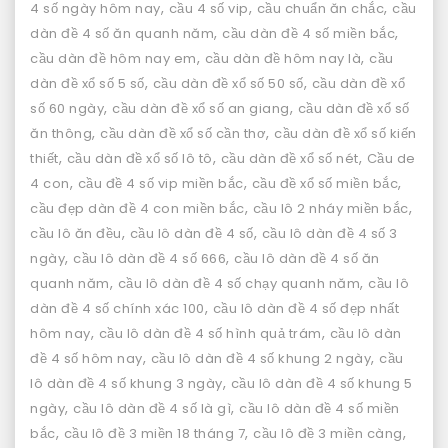
,
,
,
4 số ngày hôm nay
cầu 4 số vip
cầu chuẩn ăn chắc
cầu
,
,
dàn đề 4 số ăn quanh năm
cầu dàn đề 4 số miền bắc
,
,
cầu dàn đề hôm nay em
cầu dàn đề hôm nay là
cầu
,
,
dàn đề xổ số 5 số
cầu dàn đề xổ số 50 số
cầu dàn đề xổ
,
,
số 60 ngày
cầu dàn đề xổ số an giang
cầu dàn đề xổ số
,
,
ăn thông
cầu dàn đề xổ số cần thơ
cầu dàn đề xổ số kiến
,
,
,
thiết
cầu dàn đề xổ số lô tô
cầu dàn đề xổ số nét
Cầu de
,
,
,
4 con
cầu đề 4 số vip miền bắc
cầu đề xổ số miền bắc
,
,
cầu đẹp dàn đề 4 con miền bắc
cầu lô 2 nháy miền bắc
,
,
cầu lô ăn đều
cầu lô dàn đề 4 số
cầu lô dàn đề 4 số 3
,
,
ngày
cầu lô dàn đề 4 số 666
cầu lô dàn đề 4 số ăn
,
,
quanh năm
cầu lô dàn đề 4 số chạy quanh năm
cầu lô
,
dàn đề 4 số chính xác 100
cầu lô dàn đề 4 số đẹp nhất
,
,
hôm nay
cầu lô dàn đề 4 số hình quả trám
cầu lô dàn
,
,
đề 4 số hôm nay
cầu lô dàn đề 4 số khung 2 ngày
cầu
,
lô dàn đề 4 số khung 3 ngày
cầu lô dàn đề 4 số khung 5
,
,
ngày
cầu lô dàn đề 4 số là gì
cầu lô dàn đề 4 số miền
,
,
,
bắc
cầu lô đề 3 miền 18 tháng 7
cầu lô đề 3 miền càng