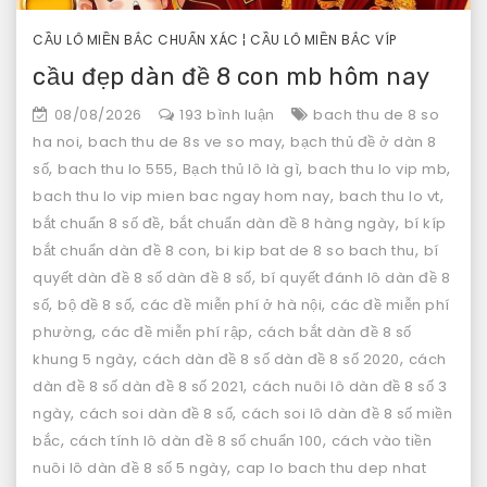
CẦU LÔ MIỀN BẮC CHUẨN XÁC
¦
CẦU LÔ MIỀN BẮC VÍP
cầu đẹp dàn đề 8 con mb hôm nay
ở
08/08/2026
193 bình luận
bach thu de 8 so
cầu
,
,
ha noi
bach thu de 8s ve so may
bạch thủ đề ở dàn 8
đẹp
,
,
,
,
số
bach thu lo 555
Bạch thủ lô là gì
bach thu lo vip mb
dàn
,
,
bach thu lo vip mien bac ngay hom nay
bach thu lo vt
đề
,
,
bắt chuẩn 8 số đề
bắt chuẩn dàn đề 8 hàng ngày
bí kíp
8
,
,
bắt chuẩn dàn đề 8 con
bi kip bat de 8 so bach thu
bí
con
,
quyết dàn đề 8 số dàn đề 8 số
bí quyết đánh lô dàn đề 8
mb
,
,
,
số
bộ đề 8 số
các đề miễn phí ở hà nội
các đề miễn phí
hôm
,
,
phường
các đề miễn phí rập
cách bắt dàn đề 8 số
nay
,
,
khung 5 ngày
cách dàn đề 8 số dàn đề 8 số 2020
cách
,
dàn đề 8 số dàn đề 8 số 2021
cách nuôi lô dàn đề 8 số 3
,
,
ngày
cách soi dàn đề 8 số
cách soi lô dàn đề 8 số miền
,
,
bắc
cách tính lô dàn đề 8 số chuẩn 100
cách vào tiền
,
nuôi lô dàn đề 8 số 5 ngày
cap lo bach thu dep nhat