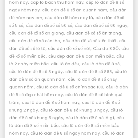
,
,
hom nay
cap lo bach thu hom nay
cặp lô dàn đề 8 số
,
,
ngày hôm nay
cầu dàn đề 8 số ăn quanh năm
cầu dàn
,
,
đề hôm nay em
cầu dàn đề hôm nay là
cầu dàn đề xổ
,
,
,
số 5 số
cầu dàn đề xổ số 50 số
cầu dàn đề xổ số 60 ngày
,
,
cầu dàn đề xổ số an giang
cầu dàn đề xổ số ăn thông
,
,
cầu dàn đề xổ số cần thơ
cầu dàn đề xổ số kiến thiết
cầu
,
,
,
dàn đề xổ số lô tô
cầu dàn đề xổ số nét
Cầu de 8 SỐ
cầu
,
,
đề xổ số miền bắc
cầu đẹp dàn đề 8 con miền bắc
cầu
,
,
,
lô 2 nháy miền bắc
cầu lô ăn đều
cầu lô dàn đề 8 số
,
,
cầu lô dàn đề 8 số 3 ngày
cầu lô dàn đề 8 số 888
cầu lô
,
dàn đề 8 số ăn quanh năm
cầu lô dàn đề 8 số chạy
,
,
quanh năm
cầu lô dàn đề 8 số chính xác 100
cầu lô dàn
,
đề 8 số đẹp nhất hôm nay
cầu lô dàn đề 8 số hình quả
,
,
trám
cầu lô dàn đề 8 số hôm nay
cầu lô dàn đề 8 số
,
,
khung 2 ngày
cầu lô dàn đề 8 số khung 3 ngày
cầu lô
,
,
dàn đề 8 số khung 5 ngày
cầu lô dàn đề 8 số là gì
cầu
,
lô dàn đề 8 số miền bắc
cầu lô dàn đề 8 số miền bắc
,
,
hôm nay
cầu lô dàn đề 8 số ngày hôm nay
cầu lô dàn