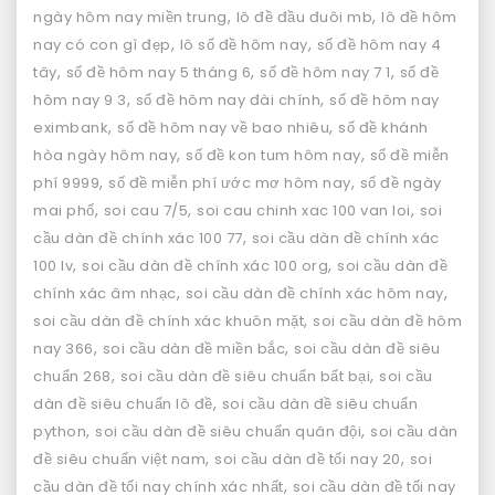
,
,
ngày hôm nay miền trung
lô đề đầu đuôi mb
lô đề hôm
,
,
nay có con gì đẹp
lô số đề hôm nay
số đề hôm nay 4
,
,
,
tây
số đề hôm nay 5 tháng 6
số đề hôm nay 7 1
số đề
,
,
hôm nay 9 3
số đề hôm nay đài chính
số đề hôm nay
,
,
eximbank
số đề hôm nay về bao nhiêu
số đề khánh
,
,
hòa ngày hôm nay
số đề kon tum hôm nay
số đề miễn
,
,
phí 9999
số đề miễn phí ước mơ hôm nay
số đề ngày
,
,
,
mai phố
soi cau 7/5
soi cau chinh xac 100 van loi
soi
,
cầu dàn đề chính xác 100 77
soi cầu dàn đề chính xác
,
,
100 lv
soi cầu dàn đề chính xác 100 org
soi cầu dàn đề
,
,
chính xác âm nhạc
soi cầu dàn đề chính xác hôm nay
,
soi cầu dàn đề chính xác khuôn mặt
soi cầu dàn đề hôm
,
,
nay 366
soi cầu dàn đề miền bắc
soi cầu dàn đề siêu
,
,
chuẩn 268
soi cầu dàn đề siêu chuẩn bất bại
soi cầu
,
dàn đề siêu chuẩn lô đề
soi cầu dàn đề siêu chuẩn
,
,
python
soi cầu dàn đề siêu chuẩn quân đội
soi cầu dàn
,
,
đề siêu chuẩn việt nam
soi cầu dàn đề tối nay 20
soi
,
cầu dàn đề tối nay chính xác nhất
soi cầu dàn đề tối nay