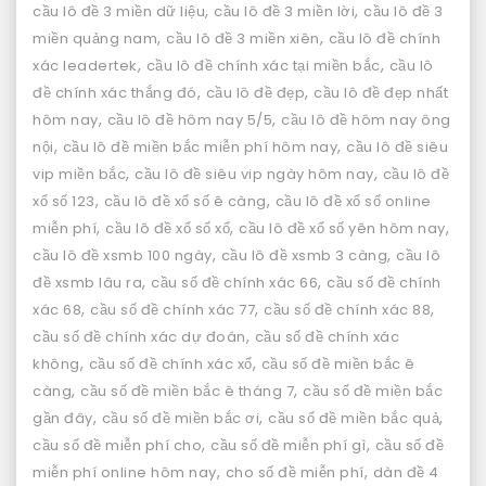
,
,
cầu lô đề 3 miền dữ liệu
cầu lô đề 3 miền lời
cầu lô đề 3
,
,
miền quảng nam
cầu lô đề 3 miền xiên
cầu lô đề chính
,
,
xác leadertek
cầu lô đề chính xác tại miền bắc
cầu lô
,
,
đề chính xác thắng đó
cầu lô đề đẹp
cầu lô đề đẹp nhất
,
,
hôm nay
cầu lô đề hôm nay 5/5
cầu lô đề hôm nay ông
,
,
nội
cầu lô đề miền bắc miễn phí hôm nay
cầu lô đề siêu
,
,
vip miền bắc
cầu lô đề siêu vip ngày hôm nay
cầu lô đề
,
,
xổ số 123
cầu lô đề xổ số ê càng
cầu lô đề xổ số online
,
,
,
miễn phí
cầu lô đề xổ số xổ
cầu lô đề xổ số yên hôm nay
,
,
cầu lô đề xsmb 100 ngày
cầu lô đề xsmb 3 càng
cầu lô
,
,
đề xsmb lâu ra
cầu số đề chính xác 66
cầu số đề chính
,
,
,
xác 68
cầu số đề chính xác 77
cầu số đề chính xác 88
,
cầu số đề chính xác dự đoán
cầu số đề chính xác
,
,
không
cầu số đề chính xác xổ
cầu số đề miền bắc ê
,
,
càng
cầu số đề miền bắc ê tháng 7
cầu số đề miền bắc
,
,
,
gần đây
cầu số đề miền bắc ơi
cầu số đề miền bắc quả
,
,
cầu số đề miễn phí cho
cầu số đề miễn phí gì
cầu số đề
,
,
miễn phí online hôm nay
cho số đề miễn phí
dàn đề 4