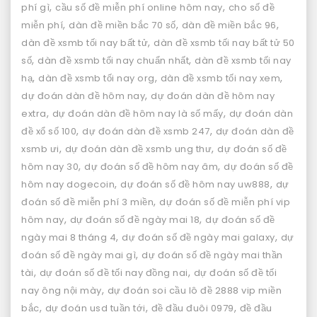
,
,
phí gì
cầu số đề miễn phí online hôm nay
cho số đề
,
,
,
miễn phí
dàn đề miền bắc 70 số
dàn đề miền bắc 96
,
dàn đề xsmb tối nay bất tử
dàn đề xsmb tối nay bất tử 50
,
,
số
dàn đề xsmb tối nay chuẩn nhất
dàn đề xsmb tối nay
,
,
,
hạ
dàn đề xsmb tối nay org
dàn đề xsmb tối nay xem
,
dự đoán dàn đề hôm nay
dự đoán dàn đề hôm nay
,
,
extra
dự đoán dàn đề hôm nay là số mấy
dự đoán dàn
,
,
đề xổ số 100
dự đoán dàn đề xsmb 247
dự đoán dàn đề
,
,
xsmb ưi
dự đoán dàn đề xsmb ung thư
dự đoán số đề
,
,
hôm nay 30
dự đoán số đề hôm nay âm
dự đoán số đề
,
,
hôm nay dogecoin
dự đoán số đề hôm nay uw888
dự
,
đoán số đề miễn phí 3 miền
dự đoán số đề miễn phí vip
,
,
hôm nay
dự đoán số đề ngày mai 18
dự đoán số đề
,
,
ngày mai 8 tháng 4
dự đoán số đề ngày mai galaxy
dự
,
đoán số đề ngày mai gì
dự đoán số đề ngày mai thần
,
,
tài
dự đoán số đề tối nay đồng nai
dự đoán số đề tối
,
nay ông nội mày
dự đoán soi cầu lô đề 2888 vip miền
,
,
,
bắc
dự đoán usd tuần tới
đề đầu đuôi 0979
đề đầu