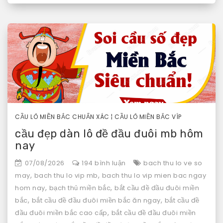
CẦU LÔ MIỀN BẮC CHUẨN XÁC
¦
CẦU LÔ MIỀN BẮC VÍP
cầu đẹp dàn lô đề đầu đuôi mb hôm
nay
ở
07/08/2026
194 bình luận
bach thu lo ve so
cầu
,
,
may
bach thu lo vip mb
bach thu lo vip mien bac ngay
đẹp
,
,
hom nay
bạch thủ miền bắc
bắt cầu đề đầu đuôi miền
dàn
,
,
bắc
bắt cầu đề đầu đuôi miền bắc ăn ngay
bắt cầu đề
lô
,
đầu đuôi miền bắc cao cấp
bắt cầu đề đầu đuôi miền
đề