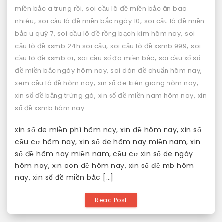
,
miền bắc a trung rồi
soi cầu lô đề miền bắc ăn bao
,
,
nhiêu
soi cầu lô đề miền bắc ngày 10
soi cầu lô đề miền
,
,
bắc u quý 7
soi cầu lô đề rồng bạch kim hôm nay
soi
,
,
cầu lô đề xsmb 24h soi cầu
soi cầu lô đề xsmb 999
soi
,
,
cầu lô đề xsmb ơi
soi cầu số đá miền bắc
soi cầu xổ số
,
,
đề miền bắc ngày hôm nay
soi dàn đề chuẩn hôm nay
,
,
xem cầu lô đề hôm nay
xin số de kiên giang hôm nay
,
,
xin số đề bằng trứng gà
xin số đề miền nam hôm nay
xin
số đề xsmb hôm nay
xin số de miễn phí hôm nay, xin đề hôm nay, xin số
cầu cơ hôm nay, xin số de hôm nay miền nam, xin
số đề hôm nay miền nam, cầu cơ xin số de ngày
hôm nay, xin con đề hôm nay, xin số đề mb hôm
nay, xin số đề miền bắc […]
Read Post