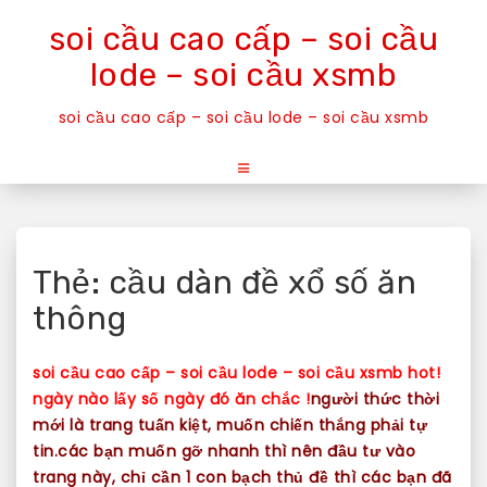
Skip
soi cầu cao cấp – soi cầu
to
content
lode – soi cầu xsmb
soi cầu cao cấp – soi cầu lode – soi cầu xsmb
Thẻ:
cầu dàn đề xổ số ăn
thông
soi cầu cao cấp – soi cầu lode – soi cầu xsmb hot!
ngày nào lấy số ngày đó ăn chắc !
người thức thời
mới là trang tuấn kiệt, muốn chiến thắng phải tự
tin.các bạn muốn gỡ nhanh thì nên đầu tư vào
trang này, chỉ cần 1 con bạch thủ đề thì các bạn đã