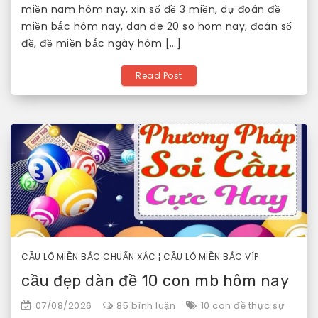
miền nam hôm nay, xin số đề 3 miền, dự đoán đề
miền bắc hôm nay, dan de 20 so hom nay, đoán số
đề, đề miền bắc ngày hôm […]
Read Post
CẦU LÔ MIỀN BẮC CHUẨN XÁC
¦
CẦU LÔ MIỀN BẮC VÍP
cầu đẹp dàn đề 10 con mb hôm nay
ở
07/08/2026
85 bình luận
10 con đề thực sự