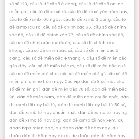
,
,
xổ số 123
cầu lô đề xổ số ê càng
cầu lô đề xổ số online
,
,
,
miễn phí
cầu lô đề xổ số xổ
cầu lô đề xổ số yên hôm nay
,
,
cầu lô đề xsmb 100 ngày
cầu lô đề xsmb 3 càng
cầu lô
,
,
đề xsmb lâu ra
cầu số đề chính xác 66
cầu số đề chính
,
,
,
xác 68
cầu số đề chính xác 77
cầu số đề chính xác 88
,
cầu số đề chính xác dự đoán
cầu số đề chính xác
,
,
không
cầu số đề chính xác xổ
cầu số đề miền bắc ê
,
,
càng
cầu số đề miền bắc ê tháng 7
cầu số đề miền bắc
,
,
,
gần đây
cầu số đề miền bắc ơi
cầu số đề miền bắc quả
,
,
cầu số đề miễn phí cho
cầu số đề miễn phí gì
cầu số đề
,
,
miễn phí online hôm nay
Cầu vip dàn đề 8 số mb
cho
,
,
số đề miễn phí
dàn đề miền bắc 70 số
dàn đề miền bắc
,
,
,
96
dàn đề miền nam
dàn đề miền nam chuẩn nhất
dàn
,
,
đề xsmb tối nay bất tử
dàn đề xsmb tối nay bất tử 50 số
,
,
dàn đề xsmb tối nay chuẩn nhất
dàn đề xsmb tối nay hạ
,
,
dàn đề xsmb tối nay org
dàn đề xsmb tối nay xem
du
,
,
doan kqxs mien bac
dự đoán dàn đề hôm nay
dự
,
đoán dàn đề hôm nay extra
dự đoán dàn đề hôm nay