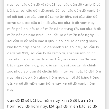
,
,
nay
soi cầu dàn đề xổ số u23
soi cầu dàn đề xsmb 10 số
,
,
bất bại
soi cầu dàn đề xsmb 20
soi cầu dàn đề xsmb 64
,
,
số bất bại
soi cầu dàn đề xsmb ăn tiền
soi cầu dàn đề
,
,
xsmb u23
soi cầu dàn đề yếu
soi cầu lô đề hôm nay
,
,
miễn phí
soi cầu lô đề miền bắc a trung rồi
soi cầu lô đề
,
,
miền bắc ăn bao nhiêu
soi cầu lô đề miền bắc ngày 10
,
soi cầu lô đề miền bắc u quý 7
soi cầu lô đề rồng bạch
,
,
kim hôm nay
soi cầu lô đề xsmb 24h soi cầu
soi cầu lô
,
,
đề xsmb 999
soi cầu lô đề xsmb ơi
soi cau mb chinh
,
,
xac nhat
soi cầu số đá miền bắc
soi cầu xổ số đề miền
,
,
bắc ngày hôm nay
soi cầu xsmb
soi cau xsmb chinh
,
,
xac nhat
soi dàn đề chuẩn hôm nay
xem cầu lô đề hôm
,
,
nay
xin số de kiên giang hôm nay
xin số đề bằng trứng
,
,
gà
xin số đề miền nam hôm nay
xin số đề xsmb hôm
nay
dàn đề 10 số bất bại hôm nay, xin số đề ba miền
hôm nay, đề hom nay, kết quả đề miền bắc, số đề