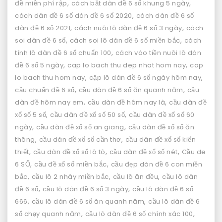
,
,
đề miễn phí rập
cách bắt dàn đề 6 số khung 5 ngày
hôm
,
cách dàn đề 6 số dàn đề 6 số 2020
cách dàn đề 6 số
nay
,
,
dàn đề 6 số 2021
cách nuôi lô dàn đề 6 số 3 ngày
cách
,
,
soi dàn đề 6 số
cách soi lô dàn đề 6 số miền bắc
cách
,
tính lô dàn đề 6 số chuẩn 100
cách vào tiền nuôi lô dàn
,
,
đề 6 số 5 ngày
cap lo bach thu dep nhat hom nay
cap
,
,
lo bach thu hom nay
cặp lô dàn đề 6 số ngày hôm nay
,
,
cầu chuẩn đề 6 số
cầu dàn đề 6 số ăn quanh năm
cầu
,
,
dàn đề hôm nay em
cầu dàn đề hôm nay là
cầu dàn đề
,
,
xổ số 5 số
cầu dàn đề xổ số 50 số
cầu dàn đề xổ số 60
,
,
ngày
cầu dàn đề xổ số an giang
cầu dàn đề xổ số ăn
,
,
thông
cầu dàn đề xổ số cần thơ
cầu dàn đề xổ số kiến
,
,
,
thiết
cầu dàn đề xổ số lô tô
cầu dàn đề xổ số nét
Cầu de
,
,
6 SỐ
cầu đề xổ số miền bắc
cầu đẹp dàn đề 6 con miền
,
,
,
bắc
cầu lô 2 nháy miền bắc
cầu lô ăn đều
cầu lô dàn
,
,
đề 6 số
cầu lô dàn đề 6 số 3 ngày
cầu lô dàn đề 6 số
,
,
666
cầu lô dàn đề 6 số ăn quanh năm
cầu lô dàn đề 6
,
,
số chạy quanh năm
cầu lô dàn đề 6 số chính xác 100