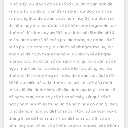
,
,
là số mấy
dự đoán dàn đề xổ số 100
dự đoán dàn đề
,
,
xsmb 247
dự đoán dàn đề xsmb ưi
dự đoán dàn đề
,
,
xsmb ung thư
dự đoán số đề hôm nay 30
dự đoán số
,
,
đề hôm nay âm
dự đoán số đề hôm nay dogecoin
dự
,
đoán số đề hôm nay uw888
dự đoán số đề miễn phí 3
,
,
miền
dự đoán số đề miễn phí dự đoán
dự đoán số đề
,
,
miễn phí vip hôm nay
dự đoán số đề ngày mai 18
dự
,
đoán số đề ngày mai 8 tháng 4
dự đoán số đề ngày
,
,
mai galaxy
dự đoán số đề ngày mai gì
dự đoán số đề
,
,
ngày mai thần tài
dự đoán số đề tối nay đồng nai
dự
,
đoán số đề tối nay ông nội mày
dự đoán soi cầu lô đề
,
,
2888 vip miền bắc
dự đoán usd tuần tới
đề đầu đuôi
,
,
,
0979
đề đầu đuôi 6868
đề đầu đuôi otp là gì
đoán số
,
,
đề ngày mai
hôm nay số đề ra số mấy
kết quả số đề
,
,
ngày hôm nay miền trung
lô đề hôm nay có con gì đẹp
,
,
lô số đề hôm nay
số đề hôm nay 4 tây
số đề hôm nay 5
,
,
,
tháng 6
số đề hôm nay 7 1
số đề hôm nay 9 3
số đề
,
,
hôm nay đài chính
số đề hôm nay eximbank
số đề hôm