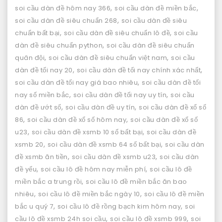
,
,
soi cầu dàn đề hôm nay 366
soi cầu dàn đề miền bắc
,
soi cầu dàn đề siêu chuẩn 268
soi cầu dàn đề siêu
,
,
chuẩn bất bại
soi cầu dàn đề siêu chuẩn lô đề
soi cầu
,
dàn đề siêu chuẩn python
soi cầu dàn đề siêu chuẩn
,
,
quân đội
soi cầu dàn đề siêu chuẩn việt nam
soi cầu
,
,
dàn đề tối nay 20
soi cầu dàn đề tối nay chính xác nhất
,
soi cầu dàn đề tối nay giá bao nhiêu
soi cầu dàn đề tối
,
,
nay số miền bắc
soi cầu dàn đề tối nay uy tín
soi cầu
,
,
dàn đề ướt số
soi cầu dàn đề uy tín
soi cầu dàn đề xổ số
,
,
86
soi cầu dàn đề xổ số hôm nay
soi cầu dàn đề xổ số
,
,
u23
soi cầu dàn đề xsmb 10 số bất bại
soi cầu dàn đề
,
,
xsmb 20
soi cầu dàn đề xsmb 64 số bất bại
soi cầu dàn
,
,
đề xsmb ăn tiền
soi cầu dàn đề xsmb u23
soi cầu dàn
,
,
đề yếu
soi cầu lô đề hôm nay miễn phí
soi cầu lô đề
,
miền bắc a trung rồi
soi cầu lô đề miền bắc ăn bao
,
,
nhiêu
soi cầu lô đề miền bắc ngày 10
soi cầu lô đề miền
,
,
bắc u quý 7
soi cầu lô đề rồng bạch kim hôm nay
soi
,
,
cầu lô đề xsmb 24h soi cầu
soi cầu lô đề xsmb 999
soi