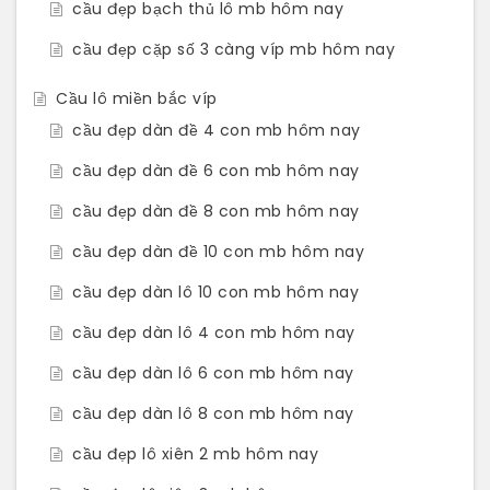
cầu đẹp bạch thủ lô mb hôm nay
cầu đẹp cặp số 3 càng víp mb hôm nay
Cầu lô miền bắc víp
cầu đẹp dàn đề 4 con mb hôm nay
cầu đẹp dàn đề 6 con mb hôm nay
cầu đẹp dàn đề 8 con mb hôm nay
cầu đẹp dàn đề 10 con mb hôm nay
cầu đẹp dàn lô 10 con mb hôm nay
cầu đẹp dàn lô 4 con mb hôm nay
cầu đẹp dàn lô 6 con mb hôm nay
cầu đẹp dàn lô 8 con mb hôm nay
cầu đẹp lô xiên 2 mb hôm nay