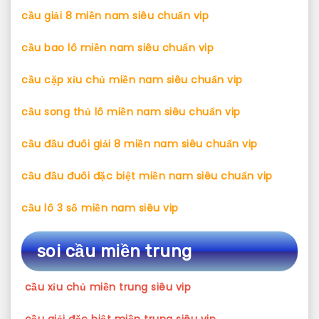
cầu giải 8 miền nam siêu chuẩn vip
cầu bao lô miền nam siêu chuẩn vip
cầu cặp xỉu chủ miền nam siêu chuẩn vip
cầu song thủ lô miền nam siêu chuẩn vip
cầu đầu đuôi giải 8 miền nam siêu chuẩn vip
cầu đầu đuôi đặc biệt miền nam siêu chuẩn vip
cầu lô 3 số miền nam siêu vip
soi cầu miền trung
cầu xỉu chủ miền trung siêu vip