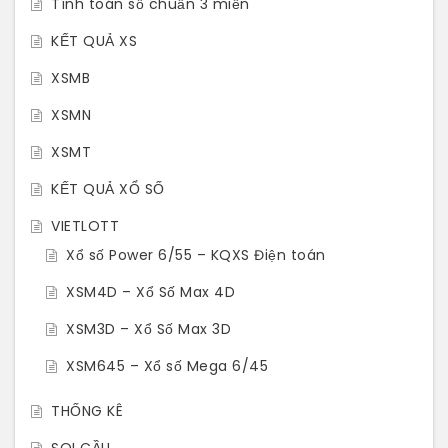
Tính toán số chuẩn 3 miền
KẾT QUẢ XS
XSMB
XSMN
XSMT
KẾT QUẢ XỔ SỐ
VIETLOTT
Xổ số Power 6/55 – KQXS Điện toán
XSM4D – Xổ Số Max 4D
XSM3D – Xổ Số Max 3D
XSM645 – Xổ số Mega 6/45
THỐNG KÊ