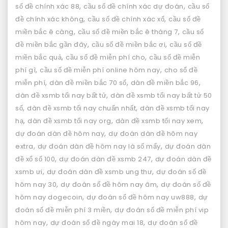
,
,
số đề chính xác 88
cầu số đề chính xác dự đoán
cầu số
,
,
đề chính xác không
cầu số đề chính xác xổ
cầu số đề
,
,
miền bắc ê càng
cầu số đề miền bắc ê tháng 7
cầu số
,
,
đề miền bắc gần đây
cầu số đề miền bắc ơi
cầu số đề
,
,
miền bắc quả
cầu số đề miễn phí cho
cầu số đề miễn
,
,
phí gì
cầu số đề miễn phí online hôm nay
cho số đề
,
,
,
miễn phí
dàn đề miền bắc 70 số
dàn đề miền bắc 96
,
dàn đề xsmb tối nay bất tử
dàn đề xsmb tối nay bất tử 50
,
,
số
dàn đề xsmb tối nay chuẩn nhất
dàn đề xsmb tối nay
,
,
,
hạ
dàn đề xsmb tối nay org
dàn đề xsmb tối nay xem
,
dự đoán dàn đề hôm nay
dự đoán dàn đề hôm nay
,
,
extra
dự đoán dàn đề hôm nay là số mấy
dự đoán dàn
,
,
đề xổ số 100
dự đoán dàn đề xsmb 247
dự đoán dàn đề
,
,
xsmb ưi
dự đoán dàn đề xsmb ung thư
dự đoán số đề
,
,
hôm nay 30
dự đoán số đề hôm nay âm
dự đoán số đề
,
,
hôm nay dogecoin
dự đoán số đề hôm nay uw888
dự
,
đoán số đề miễn phí 3 miền
dự đoán số đề miễn phí vip
,
,
hôm nay
dự đoán số đề ngày mai 18
dự đoán số đề