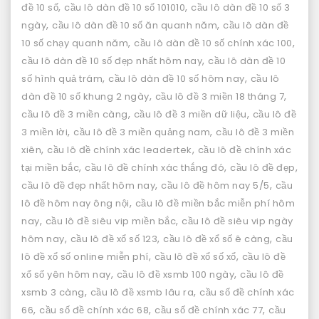
,
,
đề 10 số
cầu lô dàn đề 10 số 101010
cầu lô dàn đề 10 số 3
,
,
ngày
cầu lô dàn đề 10 số ăn quanh năm
cầu lô dàn đề
,
,
10 số chạy quanh năm
cầu lô dàn đề 10 số chính xác 100
,
cầu lô dàn đề 10 số đẹp nhất hôm nay
cầu lô dàn đề 10
,
,
số hình quả trám
cầu lô dàn đề 10 số hôm nay
cầu lô
,
,
dàn đề 10 số khung 2 ngày
cầu lô đề 3 miền 18 tháng 7
,
,
cầu lô đề 3 miền càng
cầu lô đề 3 miền dữ liệu
cầu lô đề
,
,
3 miền lời
cầu lô đề 3 miền quảng nam
cầu lô đề 3 miền
,
,
xiên
cầu lô đề chính xác leadertek
cầu lô đề chính xác
,
,
,
tại miền bắc
cầu lô đề chính xác thắng đó
cầu lô đề đẹp
,
,
cầu lô đề đẹp nhất hôm nay
cầu lô đề hôm nay 5/5
cầu
,
lô đề hôm nay ông nội
cầu lô đề miền bắc miễn phí hôm
,
,
nay
cầu lô đề siêu vip miền bắc
cầu lô đề siêu vip ngày
,
,
,
hôm nay
cầu lô đề xổ số 123
cầu lô đề xổ số ê càng
cầu
,
,
lô đề xổ số online miễn phí
cầu lô đề xổ số xổ
cầu lô đề
,
,
xổ số yên hôm nay
cầu lô đề xsmb 100 ngày
cầu lô đề
,
,
xsmb 3 càng
cầu lô đề xsmb lâu ra
cầu số đề chính xác
,
,
,
66
cầu số đề chính xác 68
cầu số đề chính xác 77
cầu