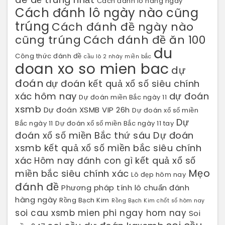
Cách đánh lô hàng ngày
Cách đánh lô ngày nào cũng
trúng
Cách đánh đề ngày nào
cũng trúng
Cách đánh đề ăn 100
du
Công thức đánh đề
cầu lô 2 nháy miền bắc
doan xo so mien bac
dự
đoán
dự đoán kết quả xổ số siêu chính
xác hôm nay
dự đoán
Dự đoán miền Bắc ngày 11
xsmb
Dự đoán XSMB VIP 26h
Dự đoán xổ số miền
Dự
Bắc ngày 11
Dự đoán xổ số miền Bắc ngày 11 tay
đoán xổ số miền Bắc thứ sáu Dự đoán
xsmb kết quả xổ số miền bắc siêu chính
xác
kết quả xổ số
Hôm nay đánh con gì
Mẹo
miền bắc siêu chính xác
Lô đẹp hôm nay
đánh đề
Phương pháp tính lô chuẩn đánh
hàng ngày
Rồng Bạch Kim
Rồng Bạch Kim chốt số hôm nay
soi cau xsmb mien phi ngay hom nay
Soi