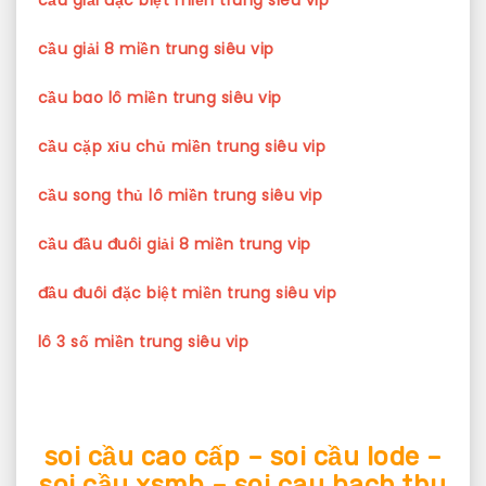
cầu giải đặc biệt miền trung siêu vip
cầu giải 8 miền trung siêu vip
cầu bao lô miền trung siêu vip
cầu cặp xỉu chủ miền trung siêu vip
cầu song thủ lô miền trung siêu vip
cầu đầu đuôi giải 8 miền trung vip
đầu đuôi đặc biệt miền trung siêu vip
lô 3 số miền trung siêu vip
soi cầu cao cấp – soi cầu lode –
soi cầu xsmb – soi cau bach thu