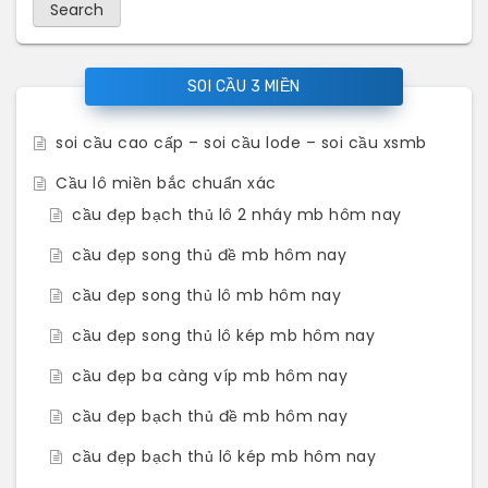
Search
SOI CẦU 3 MIỀN
soi cầu cao cấp – soi cầu lode – soi cầu xsmb
Cầu lô miền bắc chuẩn xác
cầu đẹp bạch thủ lô 2 nháy mb hôm nay
cầu đẹp song thủ đề mb hôm nay
cầu đẹp song thủ lô mb hôm nay
cầu đẹp song thủ lô kép mb hôm nay
cầu đẹp ba càng víp mb hôm nay
cầu đẹp bạch thủ đề mb hôm nay
cầu đẹp bạch thủ lô kép mb hôm nay