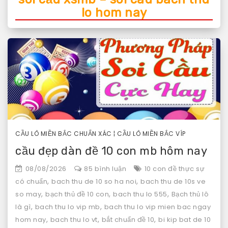
lo hom nay
CẦU LÔ MIỀN BẮC CHUẨN XÁC
¦
CẦU LÔ MIỀN BẮC VÍP
cầu đẹp dàn đề 10 con mb hôm nay
ở
08/08/2026
85 bình luận
10 con đề thực sự
cầu
,
,
có chuẩn
bach thu de 10 so ha noi
bach thu de 10s ve
đẹp
,
,
,
so may
bạch thủ đề 10 con
bach thu lo 555
Bạch thủ lô
dàn
,
,
là gì
bach thu lo vip mb
bach thu lo vip mien bac ngay
đề
,
,
,
hom nay
bach thu lo vt
bắt chuẩn đề 10
bi kip bat de 10