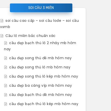
SOI CẦU 3 MIỀN
soi cầu cao cấp – soi cầu lode – soi cầu
xsmb
Cầu lô miền bắc chuẩn xác
cầu đẹp bạch thủ lô 2 nháy mb hôm
nay
cầu đẹp song thủ đề mb hôm nay
cầu đẹp song thủ lô mb hôm nay
cầu đẹp song thủ lô kép mb hôm nay
cầu đẹp ba càng víp mb hôm nay
cầu đẹp bạch thủ đề mb hôm nay
cầu đẹp bạch thủ lô kép mb hôm nay