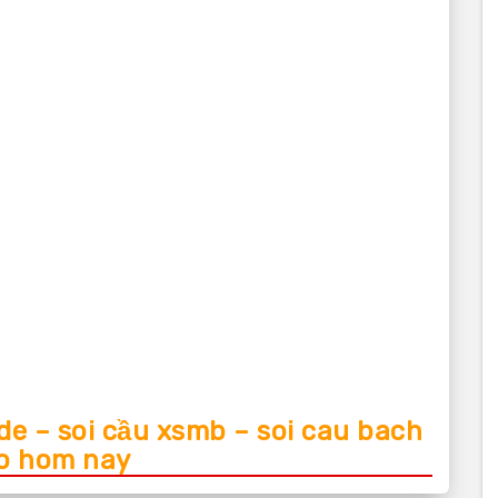
ode – soi cầu xsmb – soi cau bach
lo hom nay