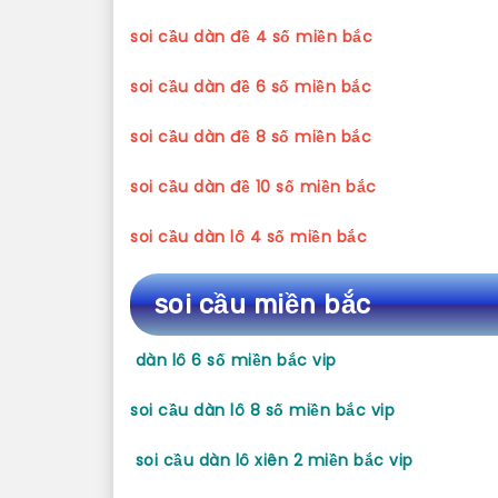
soi cầu dàn đề 4 số miền bắc
soi cầu dàn đề 6 số miền bắc
soi cầu dàn đề 8 số miền bắc
soi cầu dàn đề 10 số miền bắc
soi cầu dàn lô 4 số miền bắc
soi cầu miền bắc
dàn lô 6 số miền bắc vip
soi cầu dàn lô 8 số miền bắc vip
soi cầu dàn lô xiên 2 miền bắc vip