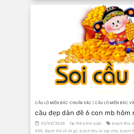
CẦU LÔ MIỀN BẮC CHUẨN XÁC
¦
CẦU LÔ MIỀN BẮC VÍ
cầu đẹp dàn đề 6 con mb hôm 
ở
03/06/2026
159 bình luận
bach thu d
cầu
,
,
,
555
Bạch thủ lô là gì
bach thu lo vip mb
bach t