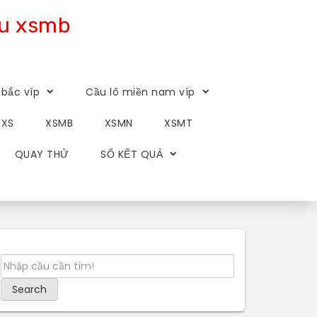
ầu xsmb
 bắc víp
Cầu lô miền nam víp
 XS
XSMB
XSMN
XSMT
QUAY THỬ
SỐ KẾT QUẢ
Search