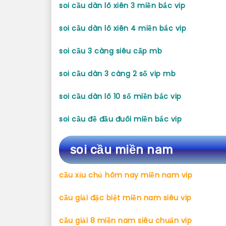
soi cầu dàn lô xiên 3 miền bắc vip
soi cầu dàn lô xiên 4 miền bắc vip
soi cầu 3 càng siêu cấp mb
soi cầu dàn 3 càng 2 số vip mb
soi cầu dàn lô 10 số miền bắc vip
soi cầu đề đầu đuôi miền bắc vip
soi cầu miền nam
cầu xỉu chủ hôm nay miền nam vip
cầu giải đặc biệt miền nam siêu vip
cầu giải 8 miền nam siêu chuẩn vip