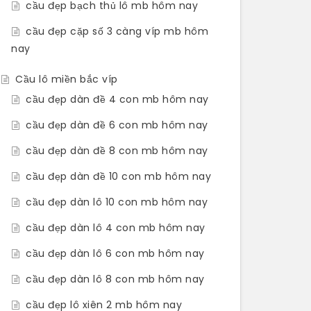
cầu đẹp bạch thủ lô mb hôm nay
cầu đẹp cặp số 3 càng víp mb hôm
nay
Cầu lô miền bắc víp
cầu đẹp dàn đề 4 con mb hôm nay
cầu đẹp dàn đề 6 con mb hôm nay
cầu đẹp dàn đề 8 con mb hôm nay
cầu đẹp dàn đề 10 con mb hôm nay
cầu đẹp dàn lô 10 con mb hôm nay
cầu đẹp dàn lô 4 con mb hôm nay
cầu đẹp dàn lô 6 con mb hôm nay
cầu đẹp dàn lô 8 con mb hôm nay
cầu đẹp lô xiên 2 mb hôm nay