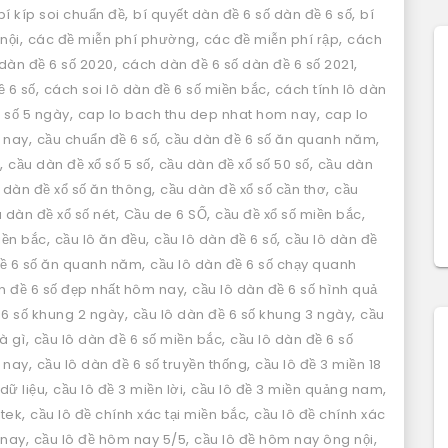
,
,
bí kíp soi chuẩn đề
bí quyết dàn đề 6 số dàn đề 6 số
bí
,
,
,
nội
các đề miễn phí phường
các đề miễn phí rập
cách
,
,
dàn đề 6 số 2020
cách dàn đề 6 số dàn đề 6 số 2021
,
,
ề 6 số
cách soi lô dàn đề 6 số miền bắc
cách tính lô dàn
,
,
6 số 5 ngày
cap lo bach thu dep nhat hom nay
cap lo
,
,
,
 nay
cầu chuẩn đề 6 số
cầu dàn đề 6 số ăn quanh năm
,
,
,
cầu dàn đề xổ số 5 số
cầu dàn đề xổ số 50 số
cầu dàn
,
,
 dàn đề xổ số ăn thông
cầu dàn đề xổ số cần thơ
cầu
,
,
,
 dàn đề xổ số nét
Cầu de 6 SỐ
cầu đề xổ số miền bắc
,
,
,
iền bắc
cầu lô ăn đều
cầu lô dàn đề 6 số
cầu lô dàn đề
,
đề 6 số ăn quanh năm
cầu lô dàn đề 6 số chạy quanh
,
n đề 6 số đẹp nhất hôm nay
cầu lô dàn đề 6 số hình quả
,
,
 6 số khung 2 ngày
cầu lô dàn đề 6 số khung 3 ngày
cầu
,
,
à gì
cầu lô dàn đề 6 số miền bắc
cầu lô dàn đề 6 số
,
,
 nay
cầu lô dàn đề 6 số truyền thống
cầu lô đề 3 miền 18
,
,
,
dữ liệu
cầu lô đề 3 miền lời
cầu lô đề 3 miền quảng nam
,
,
rtek
cầu lô đề chính xác tại miền bắc
cầu lô đề chính xác
,
,
,
 nay
cầu lô đề hôm nay 5/5
cầu lô đề hôm nay ông nội