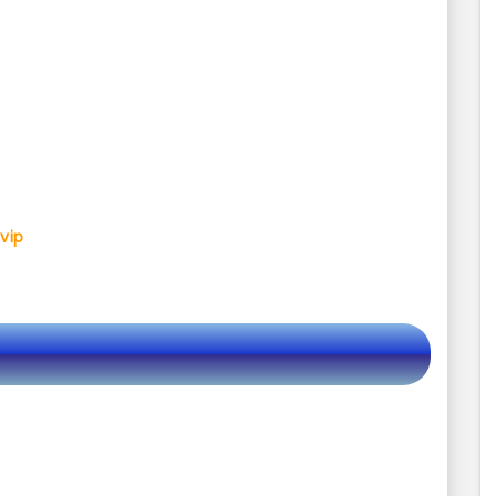
p
vip