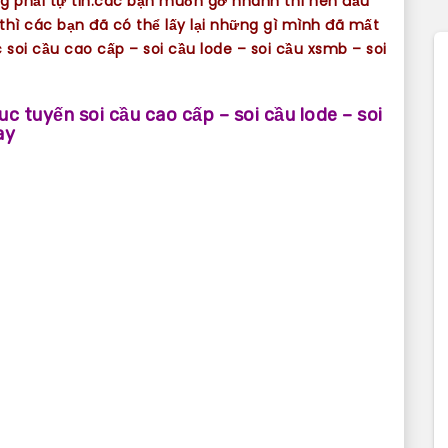
ắng phải tự tin.các bạn muốn gỡ nhanh thì nên đầu
 thì các bạn đã có thể lấy lại những gì mình đã mất
 soi cầu cao cấp – soi cầu lode – soi cầu xsmb – soi
ruc tuyến soi cầu cao cấp – soi cầu lode – soi
ay