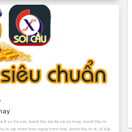
P
nay
,
,
e 6 so ha noi
bach thu de 6s ve so may
bach thu lo
,
,
hu lo vip mien bac ngay hom nay
bach thu lo vt
bí kíp