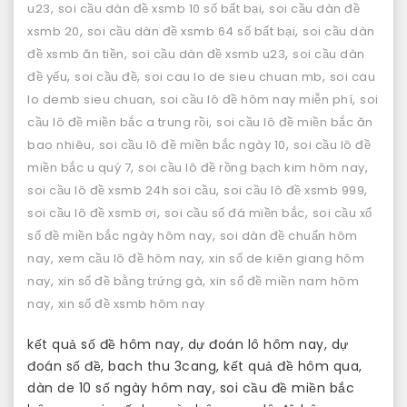
,
,
u23
soi cầu dàn đề xsmb 10 số bất bại
soi cầu dàn đề
,
,
xsmb 20
soi cầu dàn đề xsmb 64 số bất bại
soi cầu dàn
,
,
đề xsmb ăn tiền
soi cầu dàn đề xsmb u23
soi cầu dàn
,
,
,
đề yếu
soi cầu đề
soi cau lo de sieu chuan mb
soi cau
,
,
lo demb sieu chuan
soi cầu lô đề hôm nay miễn phí
soi
,
cầu lô đề miền bắc a trung rồi
soi cầu lô đề miền bắc ăn
,
,
bao nhiêu
soi cầu lô đề miền bắc ngày 10
soi cầu lô đề
,
,
miền bắc u quý 7
soi cầu lô đề rồng bạch kim hôm nay
,
,
soi cầu lô đề xsmb 24h soi cầu
soi cầu lô đề xsmb 999
,
,
soi cầu lô đề xsmb ơi
soi cầu số đá miền bắc
soi cầu xổ
,
số đề miền bắc ngày hôm nay
soi dàn đề chuẩn hôm
,
,
nay
xem cầu lô đề hôm nay
xin số de kiên giang hôm
,
,
nay
xin số đề bằng trứng gà
xin số đề miền nam hôm
,
nay
xin số đề xsmb hôm nay
kết quả số đề hôm nay, dự đoán lô hôm nay, dự
đoán số đề, bach thu 3cang, kết quả đề hôm qua,
dàn de 10 số ngày hôm nay, soi cầu đề miền bắc