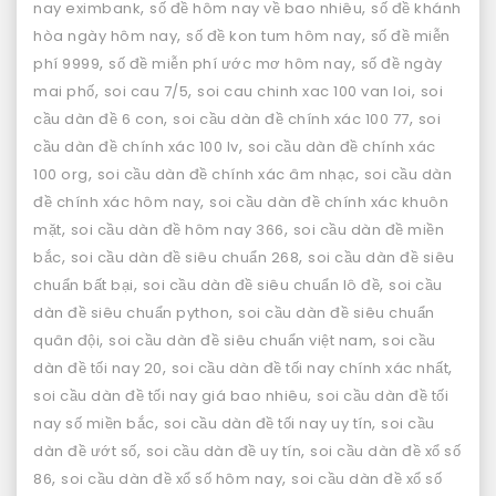
,
,
nay eximbank
số đề hôm nay về bao nhiêu
số đề khánh
,
,
hòa ngày hôm nay
số đề kon tum hôm nay
số đề miễn
,
,
phí 9999
số đề miễn phí ước mơ hôm nay
số đề ngày
,
,
,
mai phố
soi cau 7/5
soi cau chinh xac 100 van loi
soi
,
,
cầu dàn đề 6 con
soi cầu dàn đề chính xác 100 77
soi
,
cầu dàn đề chính xác 100 lv
soi cầu dàn đề chính xác
,
,
100 org
soi cầu dàn đề chính xác âm nhạc
soi cầu dàn
,
đề chính xác hôm nay
soi cầu dàn đề chính xác khuôn
,
,
mặt
soi cầu dàn đề hôm nay 366
soi cầu dàn đề miền
,
,
bắc
soi cầu dàn đề siêu chuẩn 268
soi cầu dàn đề siêu
,
,
chuẩn bất bại
soi cầu dàn đề siêu chuẩn lô đề
soi cầu
,
dàn đề siêu chuẩn python
soi cầu dàn đề siêu chuẩn
,
,
quân đội
soi cầu dàn đề siêu chuẩn việt nam
soi cầu
,
,
dàn đề tối nay 20
soi cầu dàn đề tối nay chính xác nhất
,
soi cầu dàn đề tối nay giá bao nhiêu
soi cầu dàn đề tối
,
,
nay số miền bắc
soi cầu dàn đề tối nay uy tín
soi cầu
,
,
dàn đề ướt số
soi cầu dàn đề uy tín
soi cầu dàn đề xổ số
,
,
86
soi cầu dàn đề xổ số hôm nay
soi cầu dàn đề xổ số