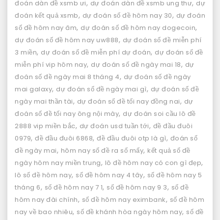
,
,
đoán dàn đề xsmb ưi
dự đoán dàn đề xsmb ung thư
dự
,
,
đoán kết quả xsmb
dự đoán số đề hôm nay 30
dự đoán
,
,
số đề hôm nay âm
dự đoán số đề hôm nay dogecoin
,
dự đoán số đề hôm nay uw888
dự đoán số đề miễn phí
,
,
3 miền
dự đoán số đề miễn phí dự đoán
dự đoán số đề
,
,
miễn phí vip hôm nay
dự đoán số đề ngày mai 18
dự
,
đoán số đề ngày mai 8 tháng 4
dự đoán số đề ngày
,
,
mai galaxy
dự đoán số đề ngày mai gì
dự đoán số đề
,
,
ngày mai thần tài
dự đoán số đề tối nay đồng nai
dự
,
đoán số đề tối nay ông nội mày
dự đoán soi cầu lô đề
,
,
2888 vip miền bắc
dự đoán usd tuần tới
đề đầu đuôi
,
,
,
0979
đề đầu đuôi 6868
đề đầu đuôi otp là gì
đoán số
,
,
đề ngày mai
hôm nay số đề ra số mấy
kết quả số đề
,
,
ngày hôm nay miền trung
lô đề hôm nay có con gì đẹp
,
,
lô số đề hôm nay
số đề hôm nay 4 tây
số đề hôm nay 5
,
,
,
tháng 6
số đề hôm nay 7 1
số đề hôm nay 9 3
số đề
,
,
hôm nay đài chính
số đề hôm nay eximbank
số đề hôm
,
,
nay về bao nhiêu
số đề khánh hòa ngày hôm nay
số đề