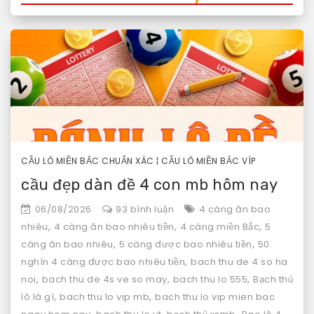
CẦU LÔ MIỀN BẮC CHUẨN XÁC
¦
CẦU LÔ MIỀN BẮC VÍP
cầu đẹp dàn đề 4 con mb hôm nay
ở
06/08/2026
93 bình luận
4 càng ăn bao
cầu
,
,
,
nhiêu
4 càng ăn bao nhiêu tiền
4 càng miền Bắc
5
đẹp
,
,
càng ăn bao nhiêu
5 càng được bao nhiêu tiền
50
dàn
,
nghìn 4 càng được bao nhiêu tiền
bach thu de 4 so ha
đề
,
,
,
noi
bach thu de 4s ve so may
bach thu lo 555
Bạch thủ
4
,
,
lô là gì
bach thu lo vip mb
bach thu lo vip mien bac
con