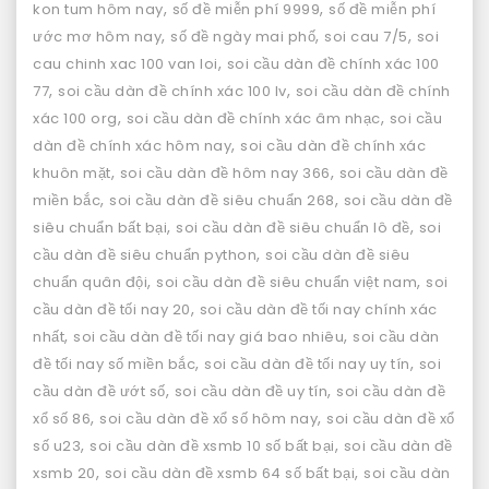
,
,
kon tum hôm nay
số đề miễn phí 9999
số đề miễn phí
,
,
,
ước mơ hôm nay
số đề ngày mai phố
soi cau 7/5
soi
,
cau chinh xac 100 van loi
soi cầu dàn đề chính xác 100
,
,
77
soi cầu dàn đề chính xác 100 lv
soi cầu dàn đề chính
,
,
xác 100 org
soi cầu dàn đề chính xác âm nhạc
soi cầu
,
dàn đề chính xác hôm nay
soi cầu dàn đề chính xác
,
,
khuôn mặt
soi cầu dàn đề hôm nay 366
soi cầu dàn đề
,
,
miền bắc
soi cầu dàn đề siêu chuẩn 268
soi cầu dàn đề
,
,
siêu chuẩn bất bại
soi cầu dàn đề siêu chuẩn lô đề
soi
,
cầu dàn đề siêu chuẩn python
soi cầu dàn đề siêu
,
,
chuẩn quân đội
soi cầu dàn đề siêu chuẩn việt nam
soi
,
cầu dàn đề tối nay 20
soi cầu dàn đề tối nay chính xác
,
,
nhất
soi cầu dàn đề tối nay giá bao nhiêu
soi cầu dàn
,
,
đề tối nay số miền bắc
soi cầu dàn đề tối nay uy tín
soi
,
,
cầu dàn đề ướt số
soi cầu dàn đề uy tín
soi cầu dàn đề
,
,
xổ số 86
soi cầu dàn đề xổ số hôm nay
soi cầu dàn đề xổ
,
,
số u23
soi cầu dàn đề xsmb 10 số bất bại
soi cầu dàn đề
,
,
xsmb 20
soi cầu dàn đề xsmb 64 số bất bại
soi cầu dàn