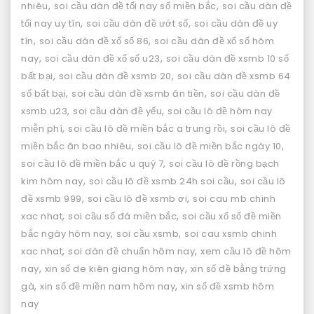
,
,
nhiêu
soi cầu dàn đề tối nay số miền bắc
soi cầu dàn đề
,
,
tối nay uy tín
soi cầu dàn đề ướt số
soi cầu dàn đề uy
,
,
tín
soi cầu dàn đề xổ số 86
soi cầu dàn đề xổ số hôm
,
,
nay
soi cầu dàn đề xổ số u23
soi cầu dàn đề xsmb 10 số
,
,
bất bại
soi cầu dàn đề xsmb 20
soi cầu dàn đề xsmb 64
,
,
số bất bại
soi cầu dàn đề xsmb ăn tiền
soi cầu dàn đề
,
,
xsmb u23
soi cầu dàn đề yếu
soi cầu lô đề hôm nay
,
,
miễn phí
soi cầu lô đề miền bắc a trung rồi
soi cầu lô đề
,
,
miền bắc ăn bao nhiêu
soi cầu lô đề miền bắc ngày 10
,
soi cầu lô đề miền bắc u quý 7
soi cầu lô đề rồng bạch
,
,
kim hôm nay
soi cầu lô đề xsmb 24h soi cầu
soi cầu lô
,
,
đề xsmb 999
soi cầu lô đề xsmb ơi
soi cau mb chinh
,
,
xac nhat
soi cầu số đá miền bắc
soi cầu xổ số đề miền
,
,
bắc ngày hôm nay
soi cầu xsmb
soi cau xsmb chinh
,
,
xac nhat
soi dàn đề chuẩn hôm nay
xem cầu lô đề hôm
,
,
nay
xin số de kiên giang hôm nay
xin số đề bằng trứng
,
,
gà
xin số đề miền nam hôm nay
xin số đề xsmb hôm
nay