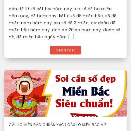
dàn đề 10 số bất bại hôm nay, xin số đề ba miền
hôm nay, đề hom nay, kết quả đề miền bắc, số đề
miền nam hôm nay, xin số đề 3 miền, dự đoán đề
miền bắc hôm nay, dan de 20 so hom nay, đoán số
đề, đề miền bắc ngày hôm […]
Read Post
CẦU LÔ MIỀN BẮC CHUẨN XÁC
¦
CẦU LÔ MIỀN BẮC VÍP