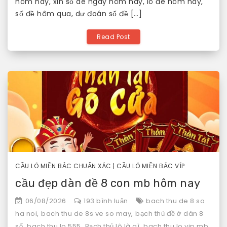
hôm nay, xin số de ngày hôm nay, lô đê hôm nay,
số đề hôm qua, dự đoán số đề […]
Read Post
CẦU LÔ MIỀN BẮC CHUẨN XÁC
¦
CẦU LÔ MIỀN BẮC VÍP
cầu đẹp dàn đề 8 con mb hôm nay
ở
06/08/2026
193 bình luận
bach thu de 8 so
cầu
,
,
ha noi
bach thu de 8s ve so may
bạch thủ đề ở dàn 8
đẹp
,
,
,
,
số
bach thu lo 555
Bạch thủ lô là gì
bach thu lo vip mb