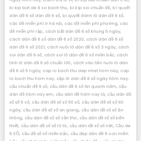
đề
,
,
bi kip bat de 6 so bach thu
bí kíp soi chuẩn đề
bí quyết
6
,
,
dàn đề 6 số dàn đề 6 số
bí quyết đánh lô dàn đề 6 số
con
,
,
các đề miễn phí ở hà nội
các đề miễn phí phường
các
mb
,
,
đề miễn phí rập
cách bắt dàn đề 6 số khung 5 ngày
hôm
,
cách dàn đề 6 số dàn đề 6 số 2020
cách dàn đề 6 số
nay
,
,
dàn đề 6 số 2021
cách nuôi lô dàn đề 6 số 3 ngày
cách
,
,
soi dàn đề 6 số
cách soi lô dàn đề 6 số miền bắc
cách
,
tính lô dàn đề 6 số chuẩn 100
cách vào tiền nuôi lô dàn
,
,
đề 6 số 5 ngày
cap lo bach thu dep nhat hom nay
cap
,
,
lo bach thu hom nay
cặp lô dàn đề 6 số ngày hôm nay
,
,
cầu chuẩn đề 6 số
cầu dàn đề 6 số ăn quanh năm
cầu
,
,
dàn đề hôm nay em
cầu dàn đề hôm nay là
cầu dàn đề
,
,
xổ số 5 số
cầu dàn đề xổ số 50 số
cầu dàn đề xổ số 60
,
,
ngày
cầu dàn đề xổ số an giang
cầu dàn đề xổ số ăn
,
,
thông
cầu dàn đề xổ số cần thơ
cầu dàn đề xổ số kiến
,
,
,
thiết
cầu dàn đề xổ số lô tô
cầu dàn đề xổ số nét
Cầu de
,
,
6 SỐ
cầu đề xổ số miền bắc
cầu đẹp dàn đề 6 con miền