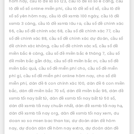
,
,
,
hôm nay
cầu lô đề xổ số 123
cầu lô đề xổ số ê càng
cầu
,
,
lô đề xổ số online miễn phí
cầu lô đề xổ số xổ
cầu lô đề
,
,
xổ số yên hôm nay
cầu lô đề xsmb 100 ngày
cầu lô đề
,
,
xsmb 3 càng
cầu lô đề xsmb lâu ra
cầu số đề chính xác
,
,
,
66
cầu số đề chính xác 68
cầu số đề chính xác 77
cầu
,
,
số đề chính xác 88
cầu số đề chính xác dự đoán
cầu số
,
,
đề chính xác không
cầu số đề chính xác xổ
cầu số đề
,
,
miền bắc ê càng
cầu số đề miền bắc ê tháng 7
cầu số
,
,
đề miền bắc gần đây
cầu số đề miền bắc ơi
cầu số đề
,
,
miền bắc quả
cầu số đề miễn phí cho
cầu số đề miễn
,
,
phí gì
cầu số đề miễn phí online hôm nay
cho số đề
,
,
miễn phí
dàn đề 6 con chính xác 100
dàn đề 6 con miền
,
,
,
bắc
dàn đề miền bắc 70 số
dàn đề miền bắc 96
dàn đề
,
,
xsmb tối nay bất tử
dàn đề xsmb tối nay bất tử 50 số
,
,
dàn đề xsmb tối nay chuẩn nhất
dàn đề xsmb tối nay hạ
,
,
dàn đề xsmb tối nay org
dàn đề xsmb tối nay xem
du
,
doan xo so mien bac than tai
dự đoán dàn đề hôm
,
,
nay
dự đoán dàn đề hôm nay extra
dự đoán dàn đề