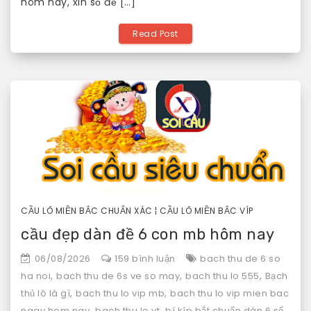
hôm nay, xin số đề […]
Read Post
CẦU LÔ MIỀN BẮC CHUẨN XÁC
¦
CẦU LÔ MIỀN BẮC VÍP
cầu đẹp dàn đề 6 con mb hôm nay
ở
06/08/2026
159 bình luận
bach thu de 6 so
cầu
,
,
,
ha noi
bach thu de 6s ve so may
bach thu lo 555
Bạch
đẹp
,
,
thủ lô là gì
bach thu lo vip mb
bach thu lo vip mien bac
dàn
,
,
,
ngay hom nay
bach thu lo vt
bí kíp bắt chuẩn dàn 6 số