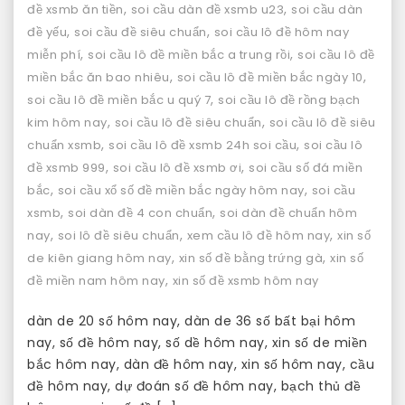
,
,
đề xsmb ăn tiền
soi cầu dàn đề xsmb u23
soi cầu dàn
,
,
đề yếu
soi cầu đề siêu chuẩn
soi cầu lô đề hôm nay
,
,
miễn phí
soi cầu lô đề miền bắc a trung rồi
soi cầu lô đề
,
,
miền bắc ăn bao nhiêu
soi cầu lô đề miền bắc ngày 10
,
soi cầu lô đề miền bắc u quý 7
soi cầu lô đề rồng bạch
,
,
kim hôm nay
soi cầu lô đề siêu chuẩn
soi cầu lô đề siêu
,
,
chuẩn xsmb
soi cầu lô đề xsmb 24h soi cầu
soi cầu lô
,
,
đề xsmb 999
soi cầu lô đề xsmb ơi
soi cầu số đá miền
,
,
bắc
soi cầu xổ số đề miền bắc ngày hôm nay
soi cầu
,
,
xsmb
soi dàn đề 4 con chuẩn
soi dàn đề chuẩn hôm
,
,
,
nay
soi lô đề siêu chuẩn
xem cầu lô đề hôm nay
xin số
,
,
de kiên giang hôm nay
xin số đề bằng trứng gà
xin số
,
đề miền nam hôm nay
xin số đề xsmb hôm nay
dàn de 20 số hôm nay, dàn de 36 số bất bại hôm
nay, số đề hôm nay, số dề hôm nay, xin số de miền
bắc hôm nay, dàn đề hôm nay, xin số hôm nay, cầu
đề hôm nay, dự đoán số đề hôm nay, bạch thủ đề