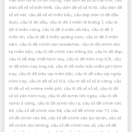
,
,
cầu dàn đề xổ số ăn thông
cầu dàn đề xổ số cần thơ
cầu
,
,
dàn đề xổ số kiến thiết
cầu dàn đề xổ số lô tô
cầu dàn đề
,
,
xổ số nét
cầu đề xổ số miền bắc
cầu đẹp dàn lô đề đầu
,
,
,
đuôi
cầu lô ăn đều
cầu lô đề 3 miền 18 tháng 7
cầu lô
,
,
đề 3 miền càng
cầu lô đề 3 miền dữ liệu
cầu lô đề 3
,
,
miền lời
cầu lô đề 3 miền quảng nam
cầu lô đề 3 miền
,
,
xiên
cầu lô đề chính xác leadertek
cầu lô đề chính xác
,
,
,
tại miền bắc
cầu lô đề chính xác thắng đó
cầu lô đề đẹp
,
,
cầu lô đề đẹp nhất hôm nay
cầu lô đề hôm nay 5/5
cầu
,
lô đề hôm nay ông nội
cầu lô đề miền bắc miễn phí hôm
,
,
nay
cầu lô đề siêu vip miền bắc
cầu lô đề siêu vip ngày
,
,
,
hôm nay
cầu lô đề xổ số 123
cầu lô đề xổ số ê càng
cầu
,
,
lô đề xổ số online miễn phí
cầu lô đề xổ số xổ
cầu lô đề
,
,
xổ số yên hôm nay
cầu lô đề xsmb 100 ngày
cầu lô đề
,
,
xsmb 3 càng
cầu lô đề xsmb lâu ra
cầu số đề chính xác
,
,
,
66
cầu số đề chính xác 68
cầu số đề chính xác 77
cầu
,
,
số đề chính xác 88
cầu số đề chính xác dự đoán
cầu số
,
,
đề chính xác không
cầu số đề chính xác xổ
cầu số đề