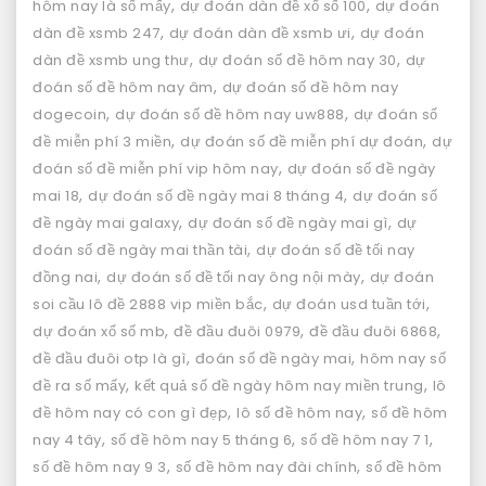
,
,
hôm nay là số mấy
dự đoán dàn đề xổ số 100
dự đoán
,
,
dàn đề xsmb 247
dự đoán dàn đề xsmb ưi
dự đoán
,
,
dàn đề xsmb ung thư
dự đoán số đề hôm nay 30
dự
,
đoán số đề hôm nay âm
dự đoán số đề hôm nay
,
,
dogecoin
dự đoán số đề hôm nay uw888
dự đoán số
,
,
đề miễn phí 3 miền
dự đoán số đề miễn phí dự đoán
dự
,
đoán số đề miễn phí vip hôm nay
dự đoán số đề ngày
,
,
mai 18
dự đoán số đề ngày mai 8 tháng 4
dự đoán số
,
,
đề ngày mai galaxy
dự đoán số đề ngày mai gì
dự
,
đoán số đề ngày mai thần tài
dự đoán số đề tối nay
,
,
đồng nai
dự đoán số đề tối nay ông nội mày
dự đoán
,
,
soi cầu lô đề 2888 vip miền bắc
dự đoán usd tuần tới
,
,
,
dự đoán xổ số mb
đề đầu đuôi 0979
đề đầu đuôi 6868
,
,
đề đầu đuôi otp là gì
đoán số đề ngày mai
hôm nay số
,
,
đề ra số mấy
kết quả số đề ngày hôm nay miền trung
lô
,
,
đề hôm nay có con gì đẹp
lô số đề hôm nay
số đề hôm
,
,
,
nay 4 tây
số đề hôm nay 5 tháng 6
số đề hôm nay 7 1
,
,
số đề hôm nay 9 3
số đề hôm nay đài chính
số đề hôm