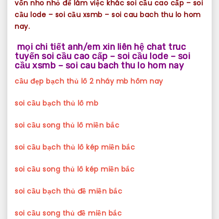
vốn nho nhỏ để làm việc khác soi cầu cao cấp – soi
cầu lode – soi cầu xsmb – soi cau bach thu lo hom
nay.
mọi chi tiết anh/em xin liên hệ chat truc
tuyến soi cầu cao cấp – soi cầu lode – soi
cầu xsmb – soi cau bach thu lo hom nay
cầu đẹp bạch thủ lô 2 nháy mb hôm nay
soi cầu bạch thủ lô mb
soi cầu song thủ lô miền bắc
soi cầu bạch thủ lô kép miền bắc
soi cầu song thủ lô kép miền bắc
soi cầu bạch thủ đề miền bắc
soi cầu song thủ đề miền bắc