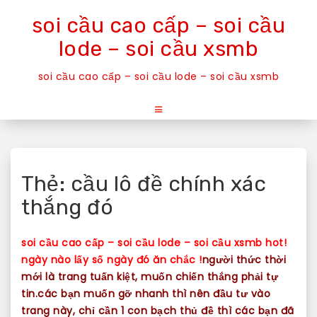
Skip
soi cầu cao cấp – soi cầu
to
content
lode – soi cầu xsmb
soi cầu cao cấp – soi cầu lode – soi cầu xsmb
Thẻ:
cầu lô đề chính xác
thắng đó
soi cầu cao cấp – soi cầu lode – soi cầu xsmb hot!
ngày nào lấy số ngày đó ăn chắc !
người thức thời
mới là trang tuấn kiệt, muốn chiến thắng phải tự
tin.các bạn muốn gỡ nhanh thì nên đầu tư vào
trang này, chỉ cần 1 con bạch thủ đề thì các bạn đã