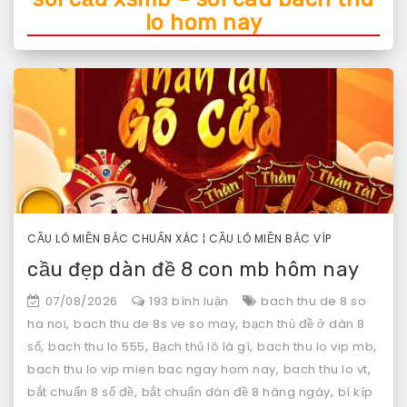
lo hom nay
CẦU LÔ MIỀN BẮC CHUẨN XÁC
¦
CẦU LÔ MIỀN BẮC VÍP
cầu đẹp dàn đề 8 con mb hôm nay
ở
07/08/2026
193 bình luận
bach thu de 8 so
cầu
,
,
ha noi
bach thu de 8s ve so may
bạch thủ đề ở dàn 8
đẹp
,
,
,
,
số
bach thu lo 555
Bạch thủ lô là gì
bach thu lo vip mb
dàn
,
,
bach thu lo vip mien bac ngay hom nay
bach thu lo vt
đề
,
,
bắt chuẩn 8 số đề
bắt chuẩn dàn đề 8 hàng ngày
bí kíp