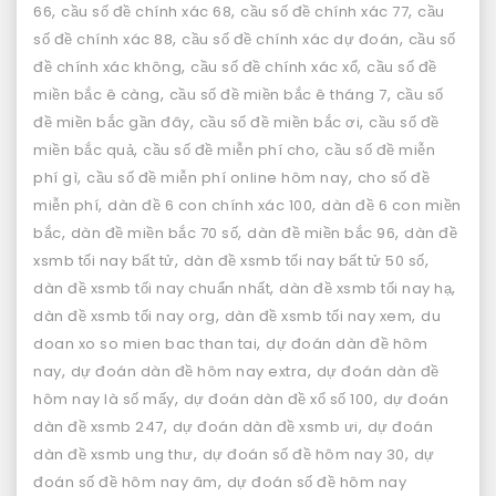
,
,
,
66
cầu số đề chính xác 68
cầu số đề chính xác 77
cầu
,
,
số đề chính xác 88
cầu số đề chính xác dự đoán
cầu số
,
,
đề chính xác không
cầu số đề chính xác xổ
cầu số đề
,
,
miền bắc ê càng
cầu số đề miền bắc ê tháng 7
cầu số
,
,
đề miền bắc gần đây
cầu số đề miền bắc ơi
cầu số đề
,
,
miền bắc quả
cầu số đề miễn phí cho
cầu số đề miễn
,
,
phí gì
cầu số đề miễn phí online hôm nay
cho số đề
,
,
miễn phí
dàn đề 6 con chính xác 100
dàn đề 6 con miền
,
,
,
bắc
dàn đề miền bắc 70 số
dàn đề miền bắc 96
dàn đề
,
,
xsmb tối nay bất tử
dàn đề xsmb tối nay bất tử 50 số
,
,
dàn đề xsmb tối nay chuẩn nhất
dàn đề xsmb tối nay hạ
,
,
dàn đề xsmb tối nay org
dàn đề xsmb tối nay xem
du
,
doan xo so mien bac than tai
dự đoán dàn đề hôm
,
,
nay
dự đoán dàn đề hôm nay extra
dự đoán dàn đề
,
,
hôm nay là số mấy
dự đoán dàn đề xổ số 100
dự đoán
,
,
dàn đề xsmb 247
dự đoán dàn đề xsmb ưi
dự đoán
,
,
dàn đề xsmb ung thư
dự đoán số đề hôm nay 30
dự
,
đoán số đề hôm nay âm
dự đoán số đề hôm nay