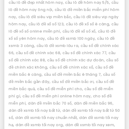
,
,
cầu lô đề đẹp nhất hôm nay
cầu lô đề hôm nay 5/5
cầu
,
lô đề hôm nay ông nội
cầu lô đề miền bắc miễn phí hôm
,
,
nay
cầu lô đề siêu vip miền bắc
cầu lô đề siêu vip ngày
,
,
,
hôm nay
cầu lô đề xổ số 123
cầu lô đề xổ số ê càng
cầu
,
,
lô đề xổ số online miễn phí
cầu lô đề xổ số xổ
cầu lô đề
,
,
xổ số yên hôm nay
cầu lô đề xsmb 100 ngày
cầu lô đề
,
,
xsmb 3 càng
cầu lô đề xsmb lâu ra
cầu số đề chính xác
,
,
,
66
cầu số đề chính xác 68
cầu số đề chính xác 77
cầu
,
,
số đề chính xác 88
cầu số đề chính xác dự đoán
cầu số
,
,
đề chính xác không
cầu số đề chính xác xổ
cầu số đề
,
,
miền bắc ê càng
cầu số đề miền bắc ê tháng 7
cầu số
,
,
đề miền bắc gần đây
cầu số đề miền bắc ơi
cầu số đề
,
,
miền bắc quả
cầu số đề miễn phí cho
cầu số đề miễn
,
,
phí gì
cầu số đề miễn phí online hôm nay
cho số đề
,
,
,
miễn phí
dàn đề miền bắc 70 số
dàn đề miền bắc 96
,
dàn đề xsmb tối nay bất tử
dàn đề xsmb tối nay bất tử 50
,
,
số
dàn đề xsmb tối nay chuẩn nhất
dàn đề xsmb tối nay
,
,
,
hạ
dàn đề xsmb tối nay org
dàn đề xsmb tối nay xem