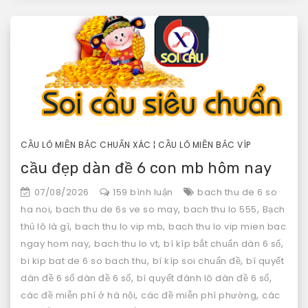
CẦU LÔ MIỀN BẮC CHUẨN XÁC
¦
CẦU LÔ MIỀN BẮC VÍP
cầu đẹp dàn đề 6 con mb hôm nay
ở
07/08/2026
159 bình luận
bach thu de 6 so
cầu
,
,
,
ha noi
bach thu de 6s ve so may
bach thu lo 555
Bạch
đẹp
,
,
thủ lô là gì
bach thu lo vip mb
bach thu lo vip mien bac
dàn
,
,
,
ngay hom nay
bach thu lo vt
bí kíp bắt chuẩn dàn 6 số
đề
,
,
bi kip bat de 6 so bach thu
bí kíp soi chuẩn đề
bí quyết
6
,
,
dàn đề 6 số dàn đề 6 số
bí quyết đánh lô dàn đề 6 số
con
,
,
các đề miễn phí ở hà nội
các đề miễn phí phường
các
mb