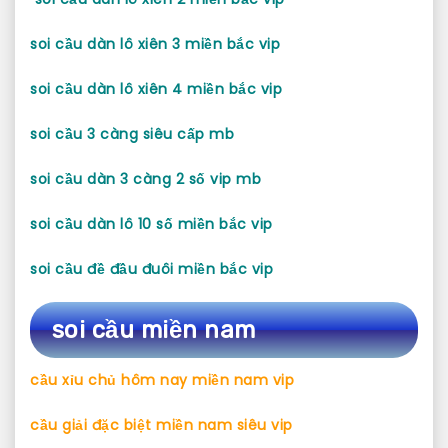
soi cầu dàn lô xiên 3 miền bắc vip
soi cầu dàn lô xiên 4 miền bắc vip
soi cầu 3 càng siêu cấp mb
soi cầu dàn 3 càng 2 số vip mb
soi cầu dàn lô 10 số miền bắc vip
soi cầu đề đầu đuôi miền bắc vip
soi cầu miền nam
cầu xỉu chủ hôm nay miền nam vip
cầu giải đặc biệt miền nam siêu vip