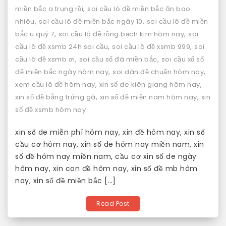
,
miền bắc a trung rồi
soi cầu lô đề miền bắc ăn bao
,
,
nhiêu
soi cầu lô đề miền bắc ngày 10
soi cầu lô đề miền
,
,
bắc u quý 7
soi cầu lô đề rồng bạch kim hôm nay
soi
,
,
cầu lô đề xsmb 24h soi cầu
soi cầu lô đề xsmb 999
soi
,
,
cầu lô đề xsmb ơi
soi cầu số đá miền bắc
soi cầu xổ số
,
,
đề miền bắc ngày hôm nay
soi dàn đề chuẩn hôm nay
,
,
xem cầu lô đề hôm nay
xin số de kiên giang hôm nay
,
,
xin số đề bằng trứng gà
xin số đề miền nam hôm nay
xin
số đề xsmb hôm nay
xin số de miễn phí hôm nay, xin đề hôm nay, xin số
cầu cơ hôm nay, xin số de hôm nay miền nam, xin
số đề hôm nay miền nam, cầu cơ xin số de ngày
hôm nay, xin con đề hôm nay, xin số đề mb hôm
nay, xin số đề miền bắc […]
Read Post