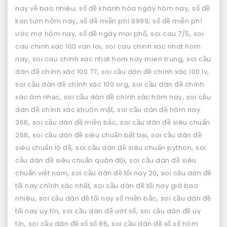
,
,
nay về bao nhiêu
số đề khánh hòa ngày hôm nay
số đề
,
,
kon tum hôm nay
số đề miễn phí 9999
số đề miễn phí
,
,
,
ước mơ hôm nay
số đề ngày mai phố
soi cau 7/5
soi
,
cau chinh xac 100 van loi
soi cau chinh xac nhat hom
,
,
nay
soi cau chinh xac nhat hom nay mien trung
soi cầu
,
,
dàn đề chính xác 100 77
soi cầu dàn đề chính xác 100 lv
,
soi cầu dàn đề chính xác 100 org
soi cầu dàn đề chính
,
,
xác âm nhạc
soi cầu dàn đề chính xác hôm nay
soi cầu
,
dàn đề chính xác khuôn mặt
soi cầu dàn đề hôm nay
,
,
366
soi cầu dàn đề miền bắc
soi cầu dàn đề siêu chuẩn
,
,
268
soi cầu dàn đề siêu chuẩn bất bại
soi cầu dàn đề
,
,
siêu chuẩn lô đề
soi cầu dàn đề siêu chuẩn python
soi
,
cầu dàn đề siêu chuẩn quân đội
soi cầu dàn đề siêu
,
,
chuẩn việt nam
soi cầu dàn đề tối nay 20
soi cầu dàn đề
,
tối nay chính xác nhất
soi cầu dàn đề tối nay giá bao
,
,
nhiêu
soi cầu dàn đề tối nay số miền bắc
soi cầu dàn đề
,
,
tối nay uy tín
soi cầu dàn đề ướt số
soi cầu dàn đề uy
,
,
tín
soi cầu dàn đề xổ số 86
soi cầu dàn đề xổ số hôm