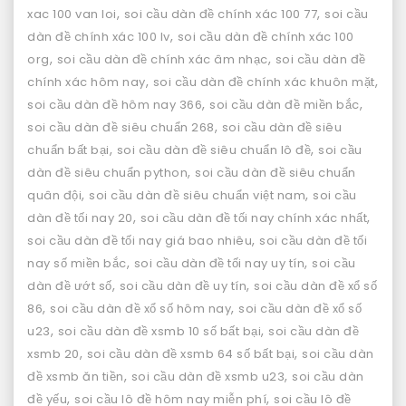
,
,
xac 100 van loi
soi cầu dàn đề chính xác 100 77
soi cầu
,
dàn đề chính xác 100 lv
soi cầu dàn đề chính xác 100
,
,
org
soi cầu dàn đề chính xác âm nhạc
soi cầu dàn đề
,
,
chính xác hôm nay
soi cầu dàn đề chính xác khuôn mặt
,
,
soi cầu dàn đề hôm nay 366
soi cầu dàn đề miền bắc
,
soi cầu dàn đề siêu chuẩn 268
soi cầu dàn đề siêu
,
,
chuẩn bất bại
soi cầu dàn đề siêu chuẩn lô đề
soi cầu
,
dàn đề siêu chuẩn python
soi cầu dàn đề siêu chuẩn
,
,
quân đội
soi cầu dàn đề siêu chuẩn việt nam
soi cầu
,
,
dàn đề tối nay 20
soi cầu dàn đề tối nay chính xác nhất
,
soi cầu dàn đề tối nay giá bao nhiêu
soi cầu dàn đề tối
,
,
nay số miền bắc
soi cầu dàn đề tối nay uy tín
soi cầu
,
,
dàn đề ướt số
soi cầu dàn đề uy tín
soi cầu dàn đề xổ số
,
,
86
soi cầu dàn đề xổ số hôm nay
soi cầu dàn đề xổ số
,
,
u23
soi cầu dàn đề xsmb 10 số bất bại
soi cầu dàn đề
,
,
xsmb 20
soi cầu dàn đề xsmb 64 số bất bại
soi cầu dàn
,
,
đề xsmb ăn tiền
soi cầu dàn đề xsmb u23
soi cầu dàn
,
,
đề yếu
soi cầu lô đề hôm nay miễn phí
soi cầu lô đề