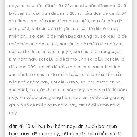
,
,
nay
soi cầu dàn đề xổ số u23
soi cầu dàn đề xsmb 10 số
,
,
bất bại
soi cầu dàn đề xsmb 20
soi cầu dàn đề xsmb 64
,
,
số bất bại
soi cầu dàn đề xsmb ăn tiền
soi cầu dàn đề
,
,
xsmb u23
soi cầu dàn đề yếu
soi cầu lô đề hôm nay
,
,
miễn phí
soi cầu lô đề miền bắc a trung rồi
soi cầu lô đề
,
,
miền bắc ăn bao nhiêu
soi cầu lô đề miền bắc ngày 10
,
soi cầu lô đề miền bắc u quý 7
soi cầu lô đề rồng bạch
,
,
kim hôm nay
soi cầu lô đề xsmb 24h soi cầu
soi cầu lô
,
,
đề xsmb 999
soi cầu lô đề xsmb ơi
soi cau mb chinh
,
,
xac nhat
soi cầu số đá miền bắc
soi cầu xổ số đề miền
,
,
bắc ngày hôm nay
soi cầu xsmb
soi cau xsmb chinh
,
,
xac nhat
soi dàn đề chuẩn hôm nay
xem cầu lô đề hôm
,
,
nay
xin số de kiên giang hôm nay
xin số đề bằng trứng
,
,
gà
xin số đề miền nam hôm nay
xin số đề xsmb hôm
nay
dàn đề 10 số bất bại hôm nay, xin số đề ba miền
hôm nay, đề hom nay, kết quả đề miền bắc, số đề