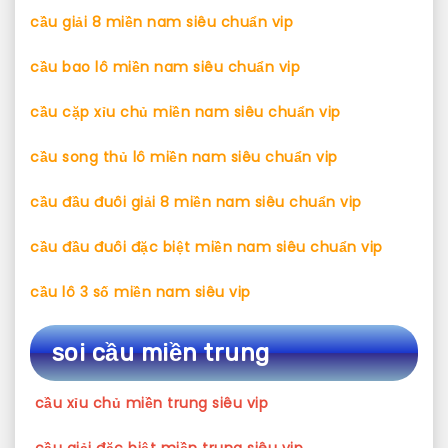
cầu giải 8 miền nam siêu chuẩn vip
cầu bao lô miền nam siêu chuẩn vip
cầu cặp xỉu chủ miền nam siêu chuẩn vip
cầu song thủ lô miền nam siêu chuẩn vip
cầu đầu đuôi giải 8 miền nam siêu chuẩn vip
cầu đầu đuôi đặc biệt miền nam siêu chuẩn vip
cầu lô 3 số miền nam siêu vip
soi cầu miền trung
cầu xỉu chủ miền trung siêu vip