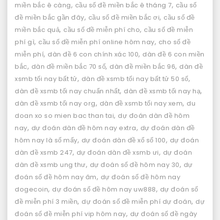
,
,
miền bắc ê càng
cầu số đề miền bắc ê tháng 7
cầu số
,
,
đề miền bắc gần đây
cầu số đề miền bắc ơi
cầu số đề
,
,
miền bắc quả
cầu số đề miễn phí cho
cầu số đề miễn
,
,
phí gì
cầu số đề miễn phí online hôm nay
cho số đề
,
,
miễn phí
dàn đề 6 con chính xác 100
dàn đề 6 con miền
,
,
,
bắc
dàn đề miền bắc 70 số
dàn đề miền bắc 96
dàn đề
,
,
xsmb tối nay bất tử
dàn đề xsmb tối nay bất tử 50 số
,
,
dàn đề xsmb tối nay chuẩn nhất
dàn đề xsmb tối nay hạ
,
,
dàn đề xsmb tối nay org
dàn đề xsmb tối nay xem
du
,
doan xo so mien bac than tai
dự đoán dàn đề hôm
,
,
nay
dự đoán dàn đề hôm nay extra
dự đoán dàn đề
,
,
hôm nay là số mấy
dự đoán dàn đề xổ số 100
dự đoán
,
,
dàn đề xsmb 247
dự đoán dàn đề xsmb ưi
dự đoán
,
,
dàn đề xsmb ung thư
dự đoán số đề hôm nay 30
dự
,
đoán số đề hôm nay âm
dự đoán số đề hôm nay
,
,
dogecoin
dự đoán số đề hôm nay uw888
dự đoán số
,
,
đề miễn phí 3 miền
dự đoán số đề miễn phí dự đoán
dự
,
đoán số đề miễn phí vip hôm nay
dự đoán số đề ngày