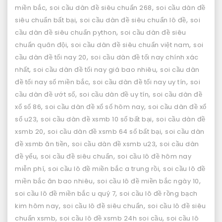
,
,
miền bắc
soi cầu dàn đề siêu chuẩn 268
soi cầu dàn đề
,
,
siêu chuẩn bất bại
soi cầu dàn đề siêu chuẩn lô đề
soi
,
cầu dàn đề siêu chuẩn python
soi cầu dàn đề siêu
,
,
chuẩn quân đội
soi cầu dàn đề siêu chuẩn việt nam
soi
,
cầu dàn đề tối nay 20
soi cầu dàn đề tối nay chính xác
,
,
nhất
soi cầu dàn đề tối nay giá bao nhiêu
soi cầu dàn
,
,
đề tối nay số miền bắc
soi cầu dàn đề tối nay uy tín
soi
,
,
cầu dàn đề ướt số
soi cầu dàn đề uy tín
soi cầu dàn đề
,
,
xổ số 86
soi cầu dàn đề xổ số hôm nay
soi cầu dàn đề xổ
,
,
số u23
soi cầu dàn đề xsmb 10 số bất bại
soi cầu dàn đề
,
,
xsmb 20
soi cầu dàn đề xsmb 64 số bất bại
soi cầu dàn
,
,
đề xsmb ăn tiền
soi cầu dàn đề xsmb u23
soi cầu dàn
,
,
đề yếu
soi cầu đề siêu chuẩn
soi cầu lô đề hôm nay
,
,
miễn phí
soi cầu lô đề miền bắc a trung rồi
soi cầu lô đề
,
,
miền bắc ăn bao nhiêu
soi cầu lô đề miền bắc ngày 10
,
soi cầu lô đề miền bắc u quý 7
soi cầu lô đề rồng bạch
,
,
kim hôm nay
soi cầu lô đề siêu chuẩn
soi cầu lô đề siêu
,
,
chuẩn xsmb
soi cầu lô đề xsmb 24h soi cầu
soi cầu lô