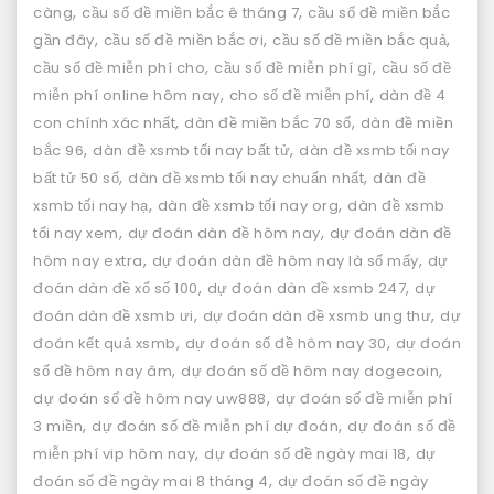
,
,
càng
cầu số đề miền bắc ê tháng 7
cầu số đề miền bắc
,
,
,
gần đây
cầu số đề miền bắc ơi
cầu số đề miền bắc quả
,
,
cầu số đề miễn phí cho
cầu số đề miễn phí gì
cầu số đề
,
,
miễn phí online hôm nay
cho số đề miễn phí
dàn đề 4
,
,
con chính xác nhất
dàn đề miền bắc 70 số
dàn đề miền
,
,
bắc 96
dàn đề xsmb tối nay bất tử
dàn đề xsmb tối nay
,
,
bất tử 50 số
dàn đề xsmb tối nay chuẩn nhất
dàn đề
,
,
xsmb tối nay hạ
dàn đề xsmb tối nay org
dàn đề xsmb
,
,
tối nay xem
dự đoán dàn đề hôm nay
dự đoán dàn đề
,
,
hôm nay extra
dự đoán dàn đề hôm nay là số mấy
dự
,
,
đoán dàn đề xổ số 100
dự đoán dàn đề xsmb 247
dự
,
,
đoán dàn đề xsmb ưi
dự đoán dàn đề xsmb ung thư
dự
,
,
đoán kết quả xsmb
dự đoán số đề hôm nay 30
dự đoán
,
,
số đề hôm nay âm
dự đoán số đề hôm nay dogecoin
,
dự đoán số đề hôm nay uw888
dự đoán số đề miễn phí
,
,
3 miền
dự đoán số đề miễn phí dự đoán
dự đoán số đề
,
,
miễn phí vip hôm nay
dự đoán số đề ngày mai 18
dự
,
đoán số đề ngày mai 8 tháng 4
dự đoán số đề ngày