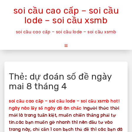
Skip
soi cầu cao cấp – soi cầu
to
content
lode – soi cầu xsmb
soi cầu cao cấp – soi cầu lode – soi cầu xsmb
Thẻ:
dự đoán số đề ngày
mai 8 tháng 4
soi cầu cao cấp – soi cầu lode – soi cầu xsmb hot!
ngày nào lấy số ngày đó ăn chắc !
người thức thời
mới là trang tuấn kiệt, muốn chiến thắng phải tự
tin.các bạn muốn gỡ nhanh thì nên đầu tư vào
trang này, chỉ cần 1 con bạch thủ đề thì các bạn đã