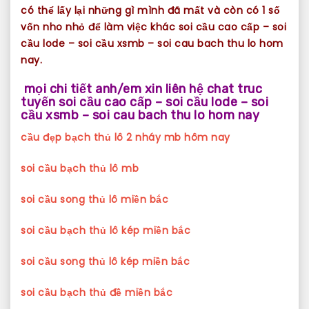
có thể lấy lại những gì mình đã mất và còn có 1 số
vốn nho nhỏ để làm việc khác soi cầu cao cấp – soi
cầu lode – soi cầu xsmb – soi cau bach thu lo hom
nay.
mọi chi tiết anh/em xin liên hệ chat truc
tuyến soi cầu cao cấp – soi cầu lode – soi
cầu xsmb – soi cau bach thu lo hom nay
cầu đẹp bạch thủ lô 2 nháy mb hôm nay
soi cầu bạch thủ lô mb
soi cầu song thủ lô miền bắc
soi cầu bạch thủ lô kép miền bắc
soi cầu song thủ lô kép miền bắc
soi cầu bạch thủ đề miền bắc