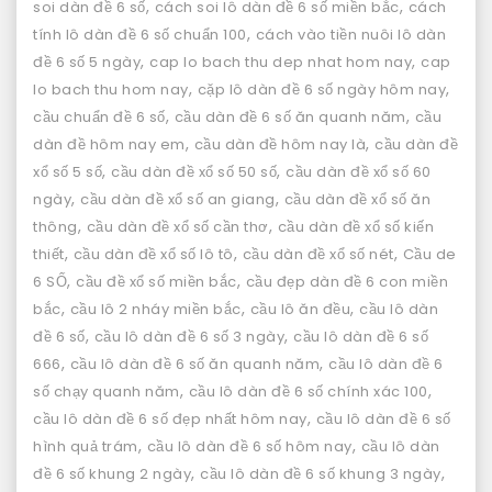
,
,
soi dàn đề 6 số
cách soi lô dàn đề 6 số miền bắc
cách
,
tính lô dàn đề 6 số chuẩn 100
cách vào tiền nuôi lô dàn
,
,
đề 6 số 5 ngày
cap lo bach thu dep nhat hom nay
cap
,
,
lo bach thu hom nay
cặp lô dàn đề 6 số ngày hôm nay
,
,
cầu chuẩn đề 6 số
cầu dàn đề 6 số ăn quanh năm
cầu
,
,
dàn đề hôm nay em
cầu dàn đề hôm nay là
cầu dàn đề
,
,
xổ số 5 số
cầu dàn đề xổ số 50 số
cầu dàn đề xổ số 60
,
,
ngày
cầu dàn đề xổ số an giang
cầu dàn đề xổ số ăn
,
,
thông
cầu dàn đề xổ số cần thơ
cầu dàn đề xổ số kiến
,
,
,
thiết
cầu dàn đề xổ số lô tô
cầu dàn đề xổ số nét
Cầu de
,
,
6 SỐ
cầu đề xổ số miền bắc
cầu đẹp dàn đề 6 con miền
,
,
,
bắc
cầu lô 2 nháy miền bắc
cầu lô ăn đều
cầu lô dàn
,
,
đề 6 số
cầu lô dàn đề 6 số 3 ngày
cầu lô dàn đề 6 số
,
,
666
cầu lô dàn đề 6 số ăn quanh năm
cầu lô dàn đề 6
,
,
số chạy quanh năm
cầu lô dàn đề 6 số chính xác 100
,
cầu lô dàn đề 6 số đẹp nhất hôm nay
cầu lô dàn đề 6 số
,
,
hình quả trám
cầu lô dàn đề 6 số hôm nay
cầu lô dàn
,
,
đề 6 số khung 2 ngày
cầu lô dàn đề 6 số khung 3 ngày