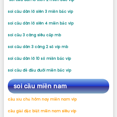
soi cầu dàn lô xiên 3 miền bắc vip
soi cầu dàn lô xiên 4 miền bắc vip
soi cầu 3 càng siêu cấp mb
soi cầu dàn 3 càng 2 số vip mb
soi cầu dàn lô 10 số miền bắc vip
soi cầu đề đầu đuôi miền bắc vip
soi cầu miền nam
cầu xỉu chủ hôm nay miền nam vip
cầu giải đặc biệt miền nam siêu vip