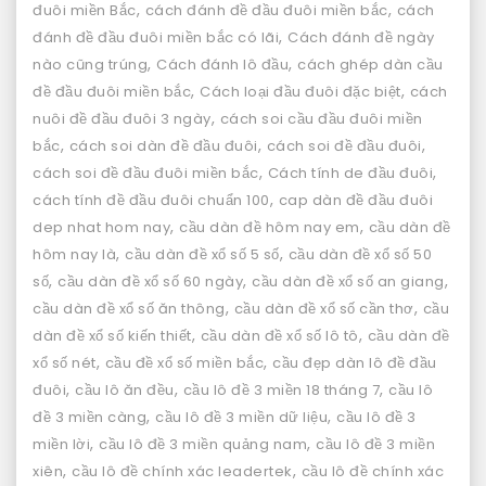
,
,
đuôi miền Bắc
cách đánh đề đầu đuôi miền bắc
cách
,
đánh đề đầu đuôi miền bắc có lãi
Cách đánh đề ngày
,
,
nào cũng trúng
Cách đánh lô đầu
cách ghép dàn cầu
,
,
đề đầu đuôi miền bắc
Cách loại đầu đuôi đặc biệt
cách
,
nuôi đề đầu đuôi 3 ngày
cách soi cầu đầu đuôi miền
,
,
,
bắc
cách soi dàn đề đầu đuôi
cách soi đề đầu đuôi
,
,
cách soi đề đầu đuôi miền bắc
Cách tính de đầu đuôi
,
cách tính đề đầu đuôi chuẩn 100
cap dàn đề đầu đuôi
,
,
dep nhat hom nay
cầu dàn đề hôm nay em
cầu dàn đề
,
,
hôm nay là
cầu dàn đề xổ số 5 số
cầu dàn đề xổ số 50
,
,
,
số
cầu dàn đề xổ số 60 ngày
cầu dàn đề xổ số an giang
,
,
cầu dàn đề xổ số ăn thông
cầu dàn đề xổ số cần thơ
cầu
,
,
dàn đề xổ số kiến thiết
cầu dàn đề xổ số lô tô
cầu dàn đề
,
,
xổ số nét
cầu đề xổ số miền bắc
cầu đẹp dàn lô đề đầu
,
,
,
đuôi
cầu lô ăn đều
cầu lô đề 3 miền 18 tháng 7
cầu lô
,
,
đề 3 miền càng
cầu lô đề 3 miền dữ liệu
cầu lô đề 3
,
,
miền lời
cầu lô đề 3 miền quảng nam
cầu lô đề 3 miền
,
,
xiên
cầu lô đề chính xác leadertek
cầu lô đề chính xác