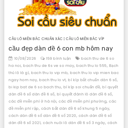
CẦU LÔ MIỀN BẮC CHUẨN XÁC
¦
CẦU LÔ MIỀN BẮC VÍP
cầu đẹp dàn đề 6 con mb hôm nay
ở
10/08/2026
159 bình luận
bach thu de 6 so
cầu
,
,
,
ha noi
bach thu de 6s ve so may
bach thu lo 555
Bạch
đẹp
,
,
thủ lô là gì
bach thu lo vip mb
bach thu lo vip mien bac
dàn
,
,
,
ngay hom nay
bach thu lo vt
bí kíp bắt chuẩn dàn 6 số
đề
,
,
bi kip bat de 6 so bach thu
bí kíp soi chuẩn đề
bí quyết
6
,
,
dàn đề 6 số dàn đề 6 số
bí quyết đánh lô dàn đề 6 số
con
,
,
các đề miễn phí ở hà nội
các đề miễn phí phường
các
mb
,
,
đề miễn phí rập
cách bắt dàn đề 6 số khung 5 ngày
hôm
,
cách dàn đề 6 số dàn đề 6 số 2020
cách dàn đề 6 số
nay
,
,
dàn đề 6 số 2021
cách nuôi lô dàn đề 6 số 3 ngày
cách