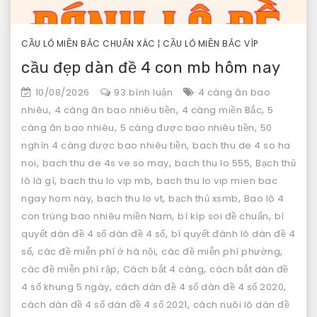
CẦU LÔ MIỀN BẮC CHUẨN XÁC
¦
CẦU LÔ MIỀN BẮC VÍP
cầu đẹp dàn đề 4 con mb hôm nay
ở
10/08/2026
93 bình luận
4 càng ăn bao
cầu
,
,
,
nhiêu
4 càng ăn bao nhiêu tiền
4 càng miền Bắc
5
đẹp
,
,
càng ăn bao nhiêu
5 càng được bao nhiêu tiền
50
dàn
,
nghìn 4 càng được bao nhiêu tiền
bach thu de 4 so ha
đề
,
,
,
noi
bach thu de 4s ve so may
bach thu lo 555
Bạch thủ
4
,
,
lô là gì
bach thu lo vip mb
bach thu lo vip mien bac
con
,
,
,
ngay hom nay
bach thu lo vt
bạch thủ xsmb
Bao lô 4
mb
,
,
con trúng bao nhiêu miền Nam
bí kíp soi đề chuẩn
bí
hôm
,
quyết dàn đề 4 số dàn đề 4 số
bí quyết đánh lô dàn đề 4
nay
,
,
,
số
các đề miễn phí ở hà nội
các đề miễn phí phường
,
,
các đề miễn phí rập
Cách bắt 4 càng
cách bắt dàn đề
,
,
4 số khung 5 ngày
cách dàn đề 4 số dàn đề 4 số 2020
,
cách dàn đề 4 số dàn đề 4 số 2021
cách nuôi lô dàn đề