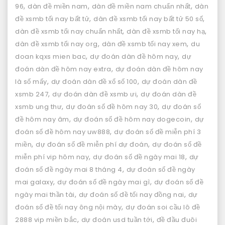
,
,
,
96
dàn đề miền nam
dàn đề miền nam chuẩn nhất
dàn
,
,
đề xsmb tối nay bất tử
dàn đề xsmb tối nay bất tử 50 số
,
,
dàn đề xsmb tối nay chuẩn nhất
dàn đề xsmb tối nay hạ
,
,
dàn đề xsmb tối nay org
dàn đề xsmb tối nay xem
du
,
,
doan kqxs mien bac
dự đoán dàn đề hôm nay
dự
,
đoán dàn đề hôm nay extra
dự đoán dàn đề hôm nay
,
,
là số mấy
dự đoán dàn đề xổ số 100
dự đoán dàn đề
,
,
xsmb 247
dự đoán dàn đề xsmb ưi
dự đoán dàn đề
,
,
xsmb ung thư
dự đoán số đề hôm nay 30
dự đoán số
,
,
đề hôm nay âm
dự đoán số đề hôm nay dogecoin
dự
,
đoán số đề hôm nay uw888
dự đoán số đề miễn phí 3
,
,
miền
dự đoán số đề miễn phí dự đoán
dự đoán số đề
,
,
miễn phí vip hôm nay
dự đoán số đề ngày mai 18
dự
,
đoán số đề ngày mai 8 tháng 4
dự đoán số đề ngày
,
,
mai galaxy
dự đoán số đề ngày mai gì
dự đoán số đề
,
,
ngày mai thần tài
dự đoán số đề tối nay đồng nai
dự
,
đoán số đề tối nay ông nội mày
dự đoán soi cầu lô đề
,
,
2888 vip miền bắc
dự đoán usd tuần tới
đề đầu đuôi