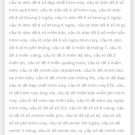
,
cầu lô dàn đề 6 số đẹp nhất hôm nay
cầu lô dàn đề 6 số
,
,
hình quả trám
cầu lô dàn đề 6 số hôm nay
cầu lô dàn
,
,
đề 6 số khung 2 ngày
cầu lô dàn đề 6 số khung 3 ngày
,
,
cầu lô dàn đề 6 số khung 5 ngày
cầu lô dàn đề 6 số là gì
,
cầu lô dàn đề 6 số miền bắc
cầu lô dàn đề 6 số miền bắc
,
,
hôm nay
cầu lô dàn đề 6 số ngày hôm nay
cầu lô dàn
,
,
đề 6 số truyền thống
cầu lô đề 3 miền 18 tháng 7
cầu lô
,
,
đề 3 miền càng
cầu lô đề 3 miền dữ liệu
cầu lô đề 3
,
,
miền lời
cầu lô đề 3 miền quảng nam
cầu lô đề 3 miền
,
,
xiên
cầu lô đề chính xác leadertek
cầu lô đề chính xác
,
,
,
tại miền bắc
cầu lô đề chính xác thắng đó
cầu lô đề đẹp
,
,
cầu lô đề đẹp nhất hôm nay
cầu lô đề hôm nay 5/5
cầu
,
lô đề hôm nay ông nội
cầu lô đề miền bắc miễn phí hôm
,
,
nay
cầu lô đề siêu vip miền bắc
cầu lô đề siêu vip ngày
,
,
,
hôm nay
cầu lô đề xổ số 123
cầu lô đề xổ số ê càng
cầu
,
,
lô đề xổ số online miễn phí
cầu lô đề xổ số xổ
cầu lô đề
,
,
xổ số yên hôm nay
cầu lô đề xsmb 100 ngày
cầu lô đề
,
,
xsmb 3 càng
cầu lô đề xsmb lâu ra
cầu số đề chính xác