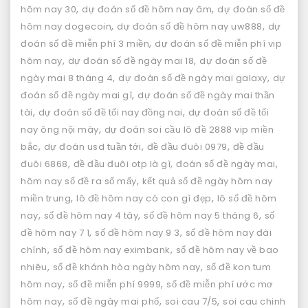
,
,
hôm nay 30
dự đoán số đề hôm nay âm
dự đoán số đề
,
,
hôm nay dogecoin
dự đoán số đề hôm nay uw888
dự
,
đoán số đề miễn phí 3 miền
dự đoán số đề miễn phí vip
,
,
hôm nay
dự đoán số đề ngày mai 18
dự đoán số đề
,
,
ngày mai 8 tháng 4
dự đoán số đề ngày mai galaxy
dự
,
đoán số đề ngày mai gì
dự đoán số đề ngày mai thần
,
,
tài
dự đoán số đề tối nay đồng nai
dự đoán số đề tối
,
nay ông nội mày
dự đoán soi cầu lô đề 2888 vip miền
,
,
,
bắc
dự đoán usd tuần tới
đề đầu đuôi 0979
đề đầu
,
,
,
đuôi 6868
đề đầu đuôi otp là gì
đoán số đề ngày mai
,
hôm nay số đề ra số mấy
kết quả số đề ngày hôm nay
,
,
miền trung
lô đề hôm nay có con gì đẹp
lô số đề hôm
,
,
,
nay
số đề hôm nay 4 tây
số đề hôm nay 5 tháng 6
số
,
,
đề hôm nay 7 1
số đề hôm nay 9 3
số đề hôm nay đài
,
,
chính
số đề hôm nay eximbank
số đề hôm nay về bao
,
,
nhiêu
số đề khánh hòa ngày hôm nay
số đề kon tum
,
,
hôm nay
số đề miễn phí 9999
số đề miễn phí ước mơ
,
,
,
hôm nay
số đề ngày mai phố
soi cau 7/5
soi cau chinh