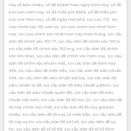
,
,
nay về bao nhiêu
số đề khánh hòa ngày hôm nay
số đề
,
,
kon tum hôm nay
số đề miễn phí 9999
số đề miễn phí
,
,
,
ước mơ hôm nay
số đề ngày mai phố
soi cau 7/5
soi
,
cau chinh xac 100 van loi
soi cau chinh xac nhat hom
,
,
nay
soi cau chinh xac nhat hom nay mien trung
soi cầu
,
,
dàn đề chính xác 100 77
soi cầu dàn đề chính xác 100 lv
,
soi cầu dàn đề chính xác 100 org
soi cầu dàn đề chính
,
,
xác âm nhạc
soi cầu dàn đề chính xác hôm nay
soi cầu
,
dàn đề chính xác khuôn mặt
soi cầu dàn đề hôm nay
,
,
366
soi cầu dàn đề miền bắc
soi cầu dàn đề siêu chuẩn
,
,
268
soi cầu dàn đề siêu chuẩn bất bại
soi cầu dàn đề
,
,
siêu chuẩn lô đề
soi cầu dàn đề siêu chuẩn python
soi
,
cầu dàn đề siêu chuẩn quân đội
soi cầu dàn đề siêu
,
,
chuẩn việt nam
soi cầu dàn đề tối nay 20
soi cầu dàn đề
,
tối nay chính xác nhất
soi cầu dàn đề tối nay giá bao
,
,
nhiêu
soi cầu dàn đề tối nay số miền bắc
soi cầu dàn đề
,
,
tối nay uy tín
soi cầu dàn đề ướt số
soi cầu dàn đề uy
,
,
tín
soi cầu dàn đề xổ số 86
soi cầu dàn đề xổ số hôm