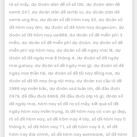
,
,
là số mấy
dự đoán dàn đề xổ số 100
dự đoán dàn đề
,
,
xsmb 247
dự đoán dàn đề xsmb ưi
dự đoán dàn đề
,
,
xsmb ung thư
dự đoán số đề hôm nay 30
dự đoán số
,
,
đề hôm nay âm
dự đoán số đề hôm nay dogecoin
dự
,
đoán số đề hôm nay uw888
dự đoán số đề miễn phí 3
,
,
miền
dự đoán số đề miễn phí dự đoán
dự đoán số đề
,
,
miễn phí vip hôm nay
dự đoán số đề ngày mai 18
dự
,
đoán số đề ngày mai 8 tháng 4
dự đoán số đề ngày
,
,
mai galaxy
dự đoán số đề ngày mai gì
dự đoán số đề
,
,
ngày mai thần tài
dự đoán số đề tối nay đồng nai
dự
,
đoán số đề tối nay ông nội mày
dự đoán soi cầu lô đề
,
,
2888 vip miền bắc
dự đoán usd tuần tới
đề đầu đuôi
,
,
,
0979
đề đầu đuôi 6868
đề đầu đuôi otp là gì
đoán số
,
,
đề ngày mai
hôm nay số đề ra số mấy
kết quả số đề
,
,
ngày hôm nay miền trung
lô đề hôm nay có con gì đẹp
,
,
lô số đề hôm nay
số đề hôm nay 4 tây
số đề hôm nay 5
,
,
,
tháng 6
số đề hôm nay 7 1
số đề hôm nay 9 3
số đề
,
,
hôm nay đài chính
số đề hôm nay eximbank
số đề hôm