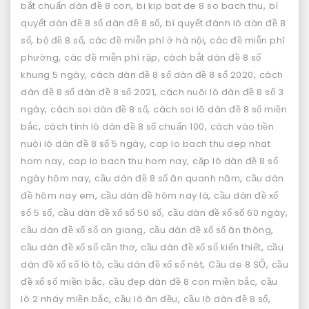
8
,
,
bắt chuẩn dàn đề 8 con
bi kip bat de 8 so bach thu
bí
con
,
quyết dàn đề 8 số dàn đề 8 số
bí quyết đánh lô dàn đề 8
mb
,
,
,
số
bộ đề 8 số
các đề miễn phí ở hà nội
các đề miễn phí
hôm
,
,
phường
các đề miễn phí rập
cách bắt dàn đề 8 số
nay
,
,
khung 5 ngày
cách dàn đề 8 số dàn đề 8 số 2020
cách
,
dàn đề 8 số dàn đề 8 số 2021
cách nuôi lô dàn đề 8 số 3
,
,
ngày
cách soi dàn đề 8 số
cách soi lô dàn đề 8 số miền
,
,
bắc
cách tính lô dàn đề 8 số chuẩn 100
cách vào tiền
,
nuôi lô dàn đề 8 số 5 ngày
cap lo bach thu dep nhat
,
,
hom nay
cap lo bach thu hom nay
cặp lô dàn đề 8 số
,
,
ngày hôm nay
cầu dàn đề 8 số ăn quanh năm
cầu dàn
,
,
đề hôm nay em
cầu dàn đề hôm nay là
cầu dàn đề xổ
,
,
,
số 5 số
cầu dàn đề xổ số 50 số
cầu dàn đề xổ số 60 ngày
,
,
cầu dàn đề xổ số an giang
cầu dàn đề xổ số ăn thông
,
,
cầu dàn đề xổ số cần thơ
cầu dàn đề xổ số kiến thiết
cầu
,
,
,
dàn đề xổ số lô tô
cầu dàn đề xổ số nét
Cầu de 8 SỐ
cầu
,
,
đề xổ số miền bắc
cầu đẹp dàn đề 8 con miền bắc
cầu
,
,
,
lô 2 nháy miền bắc
cầu lô ăn đều
cầu lô dàn đề 8 số