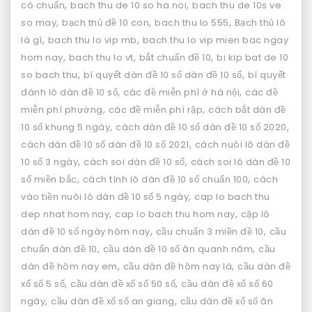
cầu
,
,
có chuẩn
bach thu de 10 so ha noi
bach thu de 10s ve
đẹp
,
,
,
so may
bạch thủ đề 10 con
bach thu lo 555
Bạch thủ lô
dàn
,
,
là gì
bach thu lo vip mb
bach thu lo vip mien bac ngay
đề
,
,
,
hom nay
bach thu lo vt
bắt chuẩn đề 10
bi kip bat de 10
10
,
,
so bach thu
bí quyết dàn đề 10 số dàn đề 10 số
bí quyết
con
,
,
đánh lô dàn đề 10 số
các đề miễn phí ở hà nội
các đề
mb
,
,
miễn phí phường
các đề miễn phí rập
cách bắt dàn đề
hôm
,
,
10 số khung 5 ngày
cách dàn đề 10 số dàn đề 10 số 2020
nay
,
cách dàn đề 10 số dàn đề 10 số 2021
cách nuôi lô dàn đề
,
,
10 số 3 ngày
cách soi dàn đề 10 số
cách soi lô dàn đề 10
,
,
số miền bắc
cách tính lô dàn đề 10 số chuẩn 100
cách
,
vào tiền nuôi lô dàn đề 10 số 5 ngày
cap lo bach thu
,
,
dep nhat hom nay
cap lo bach thu hom nay
cặp lô
,
,
dàn đề 10 số ngày hôm nay
cầu chuẩn 3 miền đề 10
cầu
,
,
chuẩn dàn đề 10
cầu dàn đề 10 số ăn quanh năm
cầu
,
,
dàn đề hôm nay em
cầu dàn đề hôm nay là
cầu dàn đề
,
,
xổ số 5 số
cầu dàn đề xổ số 50 số
cầu dàn đề xổ số 60
,
,
ngày
cầu dàn đề xổ số an giang
cầu dàn đề xổ số ăn