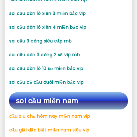
soi cầu dàn lô xiên 3 miền bắc vip
soi cầu dàn lô xiên 4 miền bắc vip
soi cầu 3 càng siêu cấp mb
soi cầu dàn 3 càng 2 số vip mb
soi cầu dàn lô 10 số miền bắc vip
soi cầu đề đầu đuôi miền bắc vip
soi cầu miền nam
cầu xỉu chủ hôm nay miền nam vip
cầu giải đặc biệt miền nam siêu vip