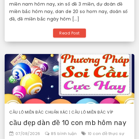
miền nam hôm nay, xin số đề 3 miền, dự đoán đề
miền bắc hôm nay, dan de 20 so hom nay, đoán số
đề, đề miền bắc ngày hôm […]
Read Post
CẦU LÔ MIỀN BẮC CHUẨN XÁC
¦
CẦU LÔ MIỀN BẮC VÍP
cầu đẹp dàn đề 10 con mb hôm nay
ở
07/08/2026
85 bình luận
10 con đề thực sự