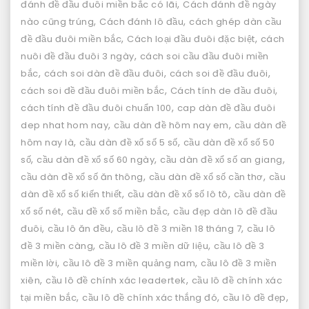
,
đánh đề đầu đuôi miền bắc có lãi
Cách đánh đề ngày
,
,
nào cũng trúng
Cách đánh lô đầu
cách ghép dàn cầu
,
,
đề đầu đuôi miền bắc
Cách loại đầu đuôi đặc biệt
cách
,
nuôi đề đầu đuôi 3 ngày
cách soi cầu đầu đuôi miền
,
,
,
bắc
cách soi dàn đề đầu đuôi
cách soi đề đầu đuôi
,
,
cách soi đề đầu đuôi miền bắc
Cách tính de đầu đuôi
,
cách tính đề đầu đuôi chuẩn 100
cap dàn đề đầu đuôi
,
,
dep nhat hom nay
cầu dàn đề hôm nay em
cầu dàn đề
,
,
hôm nay là
cầu dàn đề xổ số 5 số
cầu dàn đề xổ số 50
,
,
,
số
cầu dàn đề xổ số 60 ngày
cầu dàn đề xổ số an giang
,
,
cầu dàn đề xổ số ăn thông
cầu dàn đề xổ số cần thơ
cầu
,
,
dàn đề xổ số kiến thiết
cầu dàn đề xổ số lô tô
cầu dàn đề
,
,
xổ số nét
cầu đề xổ số miền bắc
cầu đẹp dàn lô đề đầu
,
,
,
đuôi
cầu lô ăn đều
cầu lô đề 3 miền 18 tháng 7
cầu lô
,
,
đề 3 miền càng
cầu lô đề 3 miền dữ liệu
cầu lô đề 3
,
,
miền lời
cầu lô đề 3 miền quảng nam
cầu lô đề 3 miền
,
,
xiên
cầu lô đề chính xác leadertek
cầu lô đề chính xác
,
,
,
tại miền bắc
cầu lô đề chính xác thắng đó
cầu lô đề đẹp