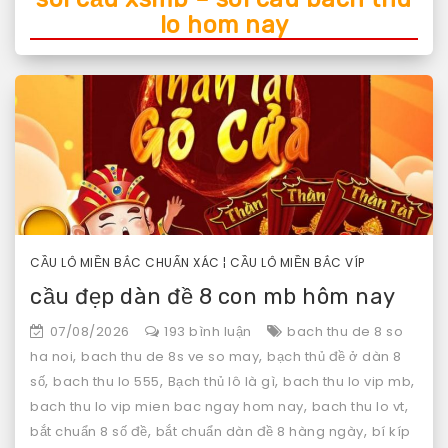
lo hom nay
CẦU LÔ MIỀN BẮC CHUẨN XÁC
¦
CẦU LÔ MIỀN BẮC VÍP
cầu đẹp dàn đề 8 con mb hôm nay
ở
07/08/2026
193 bình luận
bach thu de 8 so
cầu
,
,
ha noi
bach thu de 8s ve so may
bạch thủ đề ở dàn 8
đẹp
,
,
,
,
số
bach thu lo 555
Bạch thủ lô là gì
bach thu lo vip mb
dàn
,
,
bach thu lo vip mien bac ngay hom nay
bach thu lo vt
đề
,
,
bắt chuẩn 8 số đề
bắt chuẩn dàn đề 8 hàng ngày
bí kíp