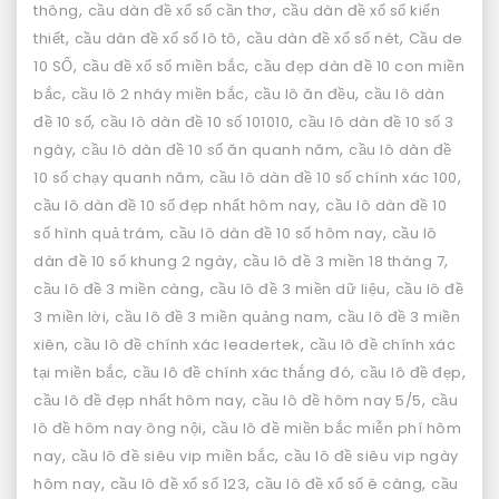
,
,
thông
cầu dàn đề xổ số cần thơ
cầu dàn đề xổ số kiến
,
,
,
thiết
cầu dàn đề xổ số lô tô
cầu dàn đề xổ số nét
Cầu de
,
,
10 SỐ
cầu đề xổ số miền bắc
cầu đẹp dàn đề 10 con miền
,
,
,
bắc
cầu lô 2 nháy miền bắc
cầu lô ăn đều
cầu lô dàn
,
,
đề 10 số
cầu lô dàn đề 10 số 101010
cầu lô dàn đề 10 số 3
,
,
ngày
cầu lô dàn đề 10 số ăn quanh năm
cầu lô dàn đề
,
,
10 số chạy quanh năm
cầu lô dàn đề 10 số chính xác 100
,
cầu lô dàn đề 10 số đẹp nhất hôm nay
cầu lô dàn đề 10
,
,
số hình quả trám
cầu lô dàn đề 10 số hôm nay
cầu lô
,
,
dàn đề 10 số khung 2 ngày
cầu lô đề 3 miền 18 tháng 7
,
,
cầu lô đề 3 miền càng
cầu lô đề 3 miền dữ liệu
cầu lô đề
,
,
3 miền lời
cầu lô đề 3 miền quảng nam
cầu lô đề 3 miền
,
,
xiên
cầu lô đề chính xác leadertek
cầu lô đề chính xác
,
,
,
tại miền bắc
cầu lô đề chính xác thắng đó
cầu lô đề đẹp
,
,
cầu lô đề đẹp nhất hôm nay
cầu lô đề hôm nay 5/5
cầu
,
lô đề hôm nay ông nội
cầu lô đề miền bắc miễn phí hôm
,
,
nay
cầu lô đề siêu vip miền bắc
cầu lô đề siêu vip ngày
,
,
,
hôm nay
cầu lô đề xổ số 123
cầu lô đề xổ số ê càng
cầu