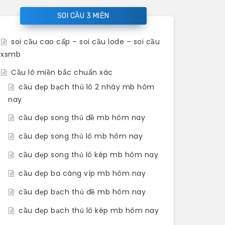
SOI CẦU 3 MIỀN
soi cầu cao cấp – soi cầu lode – soi cầu
xsmb
Cầu lô miền bắc chuẩn xác
cầu đẹp bạch thủ lô 2 nháy mb hôm
nay
cầu đẹp song thủ đề mb hôm nay
cầu đẹp song thủ lô mb hôm nay
cầu đẹp song thủ lô kép mb hôm nay
cầu đẹp ba càng víp mb hôm nay
cầu đẹp bạch thủ đề mb hôm nay
cầu đẹp bạch thủ lô kép mb hôm nay