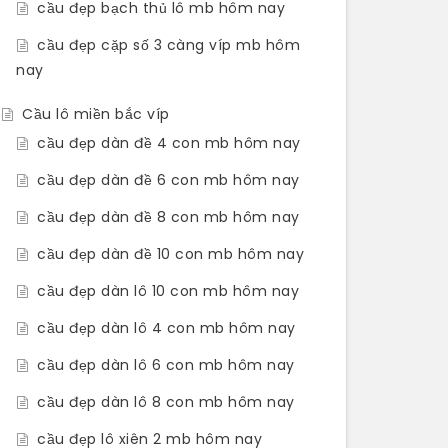
cầu đẹp bạch thủ lô mb hôm nay
cầu đẹp cặp số 3 càng víp mb hôm
nay
Cầu lô miền bắc víp
cầu đẹp dàn đề 4 con mb hôm nay
cầu đẹp dàn đề 6 con mb hôm nay
cầu đẹp dàn đề 8 con mb hôm nay
cầu đẹp dàn đề 10 con mb hôm nay
cầu đẹp dàn lô 10 con mb hôm nay
cầu đẹp dàn lô 4 con mb hôm nay
cầu đẹp dàn lô 6 con mb hôm nay
cầu đẹp dàn lô 8 con mb hôm nay
cầu đẹp lô xiên 2 mb hôm nay