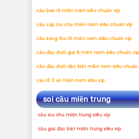
cầu bao lô miền nam siêu chuẩn vip
cầu cặp xỉu chủ miền nam siêu chuẩn vip
cầu song thủ lô miền nam siêu chuẩn vip
cầu đầu đuôi giải 8 miền nam siêu chuẩn vi
cầu đầu đuôi đặc biệt miền nam siêu chuẩn 
cầu lô 3 số miền nam siêu vip
soi cầu miền trung
cầu xỉu chủ miền trung siêu vip
cầu giải đặc biệt miền trung siêu vip