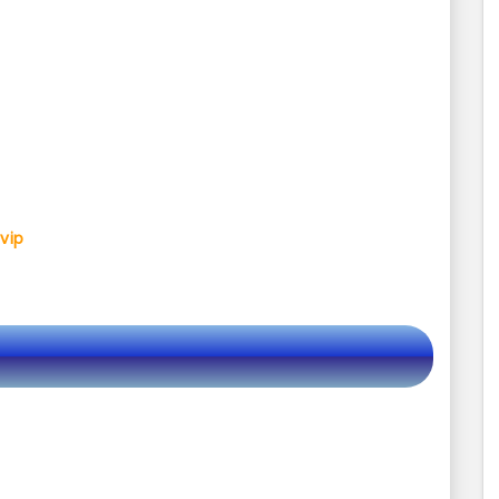
p
vip