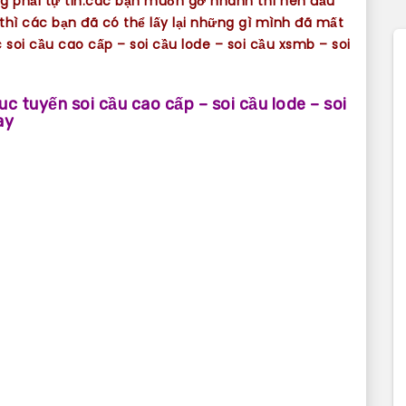
ắng phải tự tin.các bạn muốn gỡ nhanh thì nên đầu
 thì các bạn đã có thể lấy lại những gì mình đã mất
 soi cầu cao cấp – soi cầu lode – soi cầu xsmb – soi
ruc tuyến soi cầu cao cấp – soi cầu lode – soi
ay