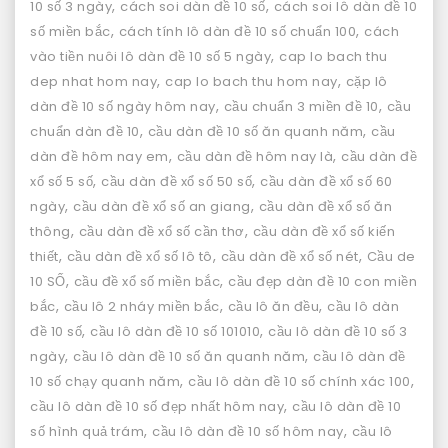
,
,
10 số 3 ngày
cách soi dàn đề 10 số
cách soi lô dàn đề 10
,
,
số miền bắc
cách tính lô dàn đề 10 số chuẩn 100
cách
,
vào tiền nuôi lô dàn đề 10 số 5 ngày
cap lo bach thu
,
,
dep nhat hom nay
cap lo bach thu hom nay
cặp lô
,
,
dàn đề 10 số ngày hôm nay
cầu chuẩn 3 miền đề 10
cầu
,
,
chuẩn dàn đề 10
cầu dàn đề 10 số ăn quanh năm
cầu
,
,
dàn đề hôm nay em
cầu dàn đề hôm nay là
cầu dàn đề
,
,
xổ số 5 số
cầu dàn đề xổ số 50 số
cầu dàn đề xổ số 60
,
,
ngày
cầu dàn đề xổ số an giang
cầu dàn đề xổ số ăn
,
,
thông
cầu dàn đề xổ số cần thơ
cầu dàn đề xổ số kiến
,
,
,
thiết
cầu dàn đề xổ số lô tô
cầu dàn đề xổ số nét
Cầu de
,
,
10 SỐ
cầu đề xổ số miền bắc
cầu đẹp dàn đề 10 con miền
,
,
,
bắc
cầu lô 2 nháy miền bắc
cầu lô ăn đều
cầu lô dàn
,
,
đề 10 số
cầu lô dàn đề 10 số 101010
cầu lô dàn đề 10 số 3
,
,
ngày
cầu lô dàn đề 10 số ăn quanh năm
cầu lô dàn đề
,
,
10 số chạy quanh năm
cầu lô dàn đề 10 số chính xác 100
,
cầu lô dàn đề 10 số đẹp nhất hôm nay
cầu lô dàn đề 10
,
,
số hình quả trám
cầu lô dàn đề 10 số hôm nay
cầu lô