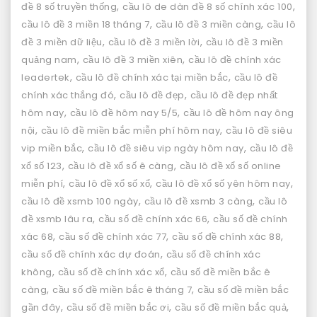
,
,
đề 8 số truyền thống
cầu lô de dàn đề 8 số chính xác 100
,
,
cầu lô đề 3 miền 18 tháng 7
cầu lô đề 3 miền càng
cầu lô
,
,
đề 3 miền dữ liệu
cầu lô đề 3 miền lời
cầu lô đề 3 miền
,
,
quảng nam
cầu lô đề 3 miền xiên
cầu lô đề chính xác
,
,
leadertek
cầu lô đề chính xác tại miền bắc
cầu lô đề
,
,
chính xác thắng đó
cầu lô đề đẹp
cầu lô đề đẹp nhất
,
,
hôm nay
cầu lô đề hôm nay 5/5
cầu lô đề hôm nay ông
,
,
nội
cầu lô đề miền bắc miễn phí hôm nay
cầu lô đề siêu
,
,
vip miền bắc
cầu lô đề siêu vip ngày hôm nay
cầu lô đề
,
,
xổ số 123
cầu lô đề xổ số ê càng
cầu lô đề xổ số online
,
,
,
miễn phí
cầu lô đề xổ số xổ
cầu lô đề xổ số yên hôm nay
,
,
cầu lô đề xsmb 100 ngày
cầu lô đề xsmb 3 càng
cầu lô
,
,
đề xsmb lâu ra
cầu số đề chính xác 66
cầu số đề chính
,
,
,
xác 68
cầu số đề chính xác 77
cầu số đề chính xác 88
,
cầu số đề chính xác dự đoán
cầu số đề chính xác
,
,
không
cầu số đề chính xác xổ
cầu số đề miền bắc ê
,
,
càng
cầu số đề miền bắc ê tháng 7
cầu số đề miền bắc
,
,
,
gần đây
cầu số đề miền bắc ơi
cầu số đề miền bắc quả