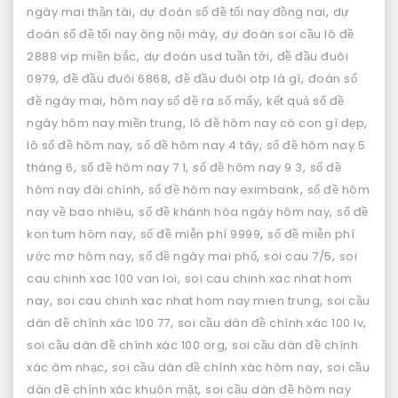
,
,
ngày mai thần tài
dự đoán số đề tối nay đồng nai
dự
,
đoán số đề tối nay ông nội mày
dự đoán soi cầu lô đề
,
,
2888 vip miền bắc
dự đoán usd tuần tới
đề đầu đuôi
,
,
,
0979
đề đầu đuôi 6868
đề đầu đuôi otp là gì
đoán số
,
,
đề ngày mai
hôm nay số đề ra số mấy
kết quả số đề
,
,
ngày hôm nay miền trung
lô đề hôm nay có con gì đẹp
,
,
lô số đề hôm nay
số đề hôm nay 4 tây
số đề hôm nay 5
,
,
,
tháng 6
số đề hôm nay 7 1
số đề hôm nay 9 3
số đề
,
,
hôm nay đài chính
số đề hôm nay eximbank
số đề hôm
,
,
nay về bao nhiêu
số đề khánh hòa ngày hôm nay
số đề
,
,
kon tum hôm nay
số đề miễn phí 9999
số đề miễn phí
,
,
,
ước mơ hôm nay
số đề ngày mai phố
soi cau 7/5
soi
,
cau chinh xac 100 van loi
soi cau chinh xac nhat hom
,
,
nay
soi cau chinh xac nhat hom nay mien trung
soi cầu
,
,
dàn đề chính xác 100 77
soi cầu dàn đề chính xác 100 lv
,
soi cầu dàn đề chính xác 100 org
soi cầu dàn đề chính
,
,
xác âm nhạc
soi cầu dàn đề chính xác hôm nay
soi cầu
,
dàn đề chính xác khuôn mặt
soi cầu dàn đề hôm nay