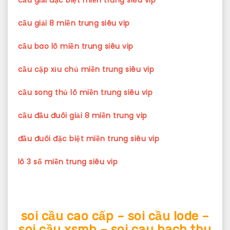
cầu giải đặc biệt miền trung siêu vip
cầu giải 8 miền trung siêu vip
cầu bao lô miền trung siêu vip
cầu cặp xỉu chủ miền trung siêu vip
cầu song thủ lô miền trung siêu vip
cầu đầu đuôi giải 8 miền trung vip
đầu đuôi đặc biệt miền trung siêu vip
lô 3 số miền trung siêu vip
soi cầu cao cấp – soi cầu lode –
soi cầu xsmb – soi cau bach thu