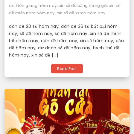
,
,
de kiên giang hôm nay
xin số đề bằng trứng gà
xin số
,
đề miền nam hôm nay
xin số đề xsmb hôm nay
dàn de 20 số hôm nay, dàn de 36 số bất bại hôm
nay, số đề hôm nay, số dề hôm nay, xin số de miền
bắc hôm nay, dàn đề hôm nay, xin số hôm nay, cầu
đề hôm nay, dự đoán số đề hôm nay, bạch thủ đề
hôm nay, xin số đề […]
Read Post