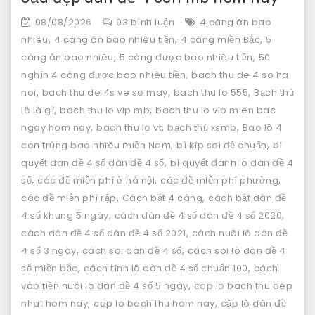
ở
08/08/2026
93 bình luận
4 càng ăn bao
cầu
,
,
,
nhiêu
4 càng ăn bao nhiêu tiền
4 càng miền Bắc
5
đẹp
,
,
càng ăn bao nhiêu
5 càng được bao nhiêu tiền
50
dàn
,
nghìn 4 càng được bao nhiêu tiền
bach thu de 4 so ha
đề
,
,
,
noi
bach thu de 4s ve so may
bach thu lo 555
Bạch thủ
4
,
,
lô là gì
bach thu lo vip mb
bach thu lo vip mien bac
con
,
,
,
ngay hom nay
bach thu lo vt
bạch thủ xsmb
Bao lô 4
mb
,
,
con trúng bao nhiêu miền Nam
bí kíp soi đề chuẩn
bí
hôm
,
quyết dàn đề 4 số dàn đề 4 số
bí quyết đánh lô dàn đề 4
nay
,
,
,
số
các đề miễn phí ở hà nội
các đề miễn phí phường
,
,
các đề miễn phí rập
Cách bắt 4 càng
cách bắt dàn đề
,
,
4 số khung 5 ngày
cách dàn đề 4 số dàn đề 4 số 2020
,
cách dàn đề 4 số dàn đề 4 số 2021
cách nuôi lô dàn đề
,
,
4 số 3 ngày
cách soi dàn đề 4 số
cách soi lô dàn đề 4
,
,
số miền bắc
cách tính lô dàn đề 4 số chuẩn 100
cách
,
vào tiền nuôi lô dàn đề 4 số 5 ngày
cap lo bach thu dep
,
,
nhat hom nay
cap lo bach thu hom nay
cặp lô dàn đề