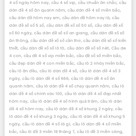
,
,
,
4 số ngày hôm nay
cầu 4 số vip
cầu chuẩn ăn chắc
cầu
,
,
dàn đề 4 số ăn quanh năm
cầu dàn đề 4 số miền bắc
,
,
cầu dàn đề hôm nay em
cầu dàn đề hôm nay là
cầu
,
,
dàn đề xổ số 5 số
cầu dàn đề xổ số 50 số
cầu dàn đề xổ
,
,
số 60 ngày
cầu dàn đề xổ số an giang
cầu dàn đề xổ số
,
,
ăn thông
cầu dàn đề xổ số cần thơ
cầu dàn đề xổ số kiến
,
,
,
thiết
cầu dàn đề xổ số lô tô
cầu dàn đề xổ số nét
Cầu de
,
,
,
4 con
cầu đề 4 số vip miền bắc
cầu đề xổ số miền bắc
,
,
cầu đẹp dàn đề 4 con miền bắc
cầu lô 2 nháy miền bắc
,
,
cầu lô ăn đều
cầu lô dàn đề 4 số
cầu lô dàn đề 4 số 3
,
,
ngày
cầu lô dàn đề 4 số 666
cầu lô dàn đề 4 số ăn
,
,
quanh năm
cầu lô dàn đề 4 số chạy quanh năm
cầu lô
,
dàn đề 4 số chính xác 100
cầu lô dàn đề 4 số đẹp nhất
,
,
hôm nay
cầu lô dàn đề 4 số hình quả trám
cầu lô dàn
,
,
đề 4 số hôm nay
cầu lô dàn đề 4 số khung 2 ngày
cầu
,
lô dàn đề 4 số khung 3 ngày
cầu lô dàn đề 4 số khung 5
,
,
ngày
cầu lô dàn đề 4 số là gì
cầu lô dàn đề 4 số miền
,
,
,
bắc
cầu lô đề 3 miền 18 tháng 7
cầu lô đề 3 miền càng