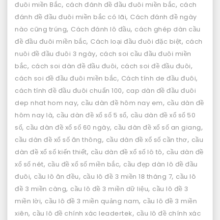
,
,
đuôi miền Bắc
cách đánh đề đầu đuôi miền bắc
cách
,
đánh đề đầu đuôi miền bắc có lãi
Cách đánh đề ngày
,
,
nào cũng trúng
Cách đánh lô đầu
cách ghép dàn cầu
,
,
đề đầu đuôi miền bắc
Cách loại đầu đuôi đặc biệt
cách
,
nuôi đề đầu đuôi 3 ngày
cách soi cầu đầu đuôi miền
,
,
,
bắc
cách soi dàn đề đầu đuôi
cách soi đề đầu đuôi
,
,
cách soi đề đầu đuôi miền bắc
Cách tính de đầu đuôi
,
cách tính đề đầu đuôi chuẩn 100
cap dàn đề đầu đuôi
,
,
dep nhat hom nay
cầu dàn đề hôm nay em
cầu dàn đề
,
,
hôm nay là
cầu dàn đề xổ số 5 số
cầu dàn đề xổ số 50
,
,
,
số
cầu dàn đề xổ số 60 ngày
cầu dàn đề xổ số an giang
,
,
cầu dàn đề xổ số ăn thông
cầu dàn đề xổ số cần thơ
cầu
,
,
dàn đề xổ số kiến thiết
cầu dàn đề xổ số lô tô
cầu dàn đề
,
,
xổ số nét
cầu đề xổ số miền bắc
cầu đẹp dàn lô đề đầu
,
,
,
đuôi
cầu lô ăn đều
cầu lô đề 3 miền 18 tháng 7
cầu lô
,
,
đề 3 miền càng
cầu lô đề 3 miền dữ liệu
cầu lô đề 3
,
,
miền lời
cầu lô đề 3 miền quảng nam
cầu lô đề 3 miền
,
,
xiên
cầu lô đề chính xác leadertek
cầu lô đề chính xác