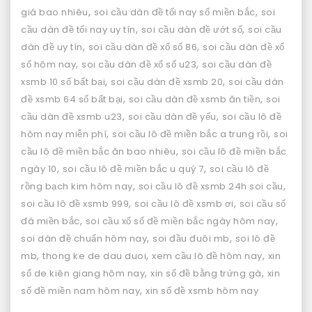
,
,
giá bao nhiêu
soi cầu dàn đề tối nay số miền bắc
soi
,
,
cầu dàn đề tối nay uy tín
soi cầu dàn đề ướt số
soi cầu
,
,
dàn đề uy tín
soi cầu dàn đề xổ số 86
soi cầu dàn đề xổ
,
,
số hôm nay
soi cầu dàn đề xổ số u23
soi cầu dàn đề
,
,
xsmb 10 số bất bại
soi cầu dàn đề xsmb 20
soi cầu dàn
,
,
đề xsmb 64 số bất bại
soi cầu dàn đề xsmb ăn tiền
soi
,
,
cầu dàn đề xsmb u23
soi cầu dàn đề yếu
soi cầu lô đề
,
,
hôm nay miễn phí
soi cầu lô đề miền bắc a trung rồi
soi
,
cầu lô đề miền bắc ăn bao nhiêu
soi cầu lô đề miền bắc
,
,
ngày 10
soi cầu lô đề miền bắc u quý 7
soi cầu lô đề
,
,
rồng bạch kim hôm nay
soi cầu lô đề xsmb 24h soi cầu
,
,
soi cầu lô đề xsmb 999
soi cầu lô đề xsmb ơi
soi cầu số
,
,
đá miền bắc
soi cầu xổ số đề miền bắc ngày hôm nay
,
,
soi dàn đề chuẩn hôm nay
soi đầu đuôi mb
soi lô đề
,
,
,
mb
thong ke de dau duoi
xem cầu lô đề hôm nay
xin
,
,
số de kiên giang hôm nay
xin số đề bằng trứng gà
xin
,
số đề miền nam hôm nay
xin số đề xsmb hôm nay