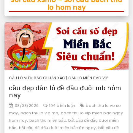
lo hom nay
CẦU LÔ MIỀN BẮC CHUẨN XÁC
¦
CẦU LÔ MIỀN BẮC VÍP
cầu đẹp dàn lô đề đầu đuôi mb hôm
nay
ở
08/08/2026
194 bình luận
bach thu lo ve so
cầu
,
,
may
bach thu lo vip mb
bach thu lo vip mien bac ngay
đẹp
,
,
hom nay
bạch thủ miền bắc
bắt cầu đề đầu đuôi miền
dàn
,
,
bắc
bắt cầu đề đầu đuôi miền bắc ăn ngay
bắt cầu đề