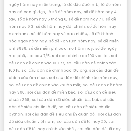
,
,
ngày hôm nay miền trung
lô đề đầu đuôi mb
lô đề hôm
,
,
nay có con gì đẹp
lô số đề hôm nay
số đề hôm nay 4
,
,
,
tây
số đề hôm nay 5 tháng 6
số đề hôm nay 7 1
số đề
,
,
hôm nay 9 3
số đề hôm nay đài chính
số đề hôm nay
,
,
eximbank
số đề hôm nay về bao nhiêu
số đề khánh
,
,
hòa ngày hôm nay
số đề kon tum hôm nay
số đề miễn
,
,
phí 9999
số đề miễn phí ước mơ hôm nay
số đề ngày
,
,
,
mai phố
soi cau 7/5
soi cau chinh xac 100 van loi
soi
,
cầu dàn đề chính xác 100 77
soi cầu dàn đề chính xác
,
,
100 lv
soi cầu dàn đề chính xác 100 org
soi cầu dàn đề
,
,
chính xác âm nhạc
soi cầu dàn đề chính xác hôm nay
,
soi cầu dàn đề chính xác khuôn mặt
soi cầu dàn đề hôm
,
,
nay 366
soi cầu dàn đề miền bắc
soi cầu dàn đề siêu
,
,
chuẩn 268
soi cầu dàn đề siêu chuẩn bất bại
soi cầu
,
dàn đề siêu chuẩn lô đề
soi cầu dàn đề siêu chuẩn
,
,
python
soi cầu dàn đề siêu chuẩn quân đội
soi cầu dàn
,
,
đề siêu chuẩn việt nam
soi cầu dàn đề tối nay 20
soi
,
cầu dàn đề tối nay chính xác nhất
soi cầu dàn đề tối nay