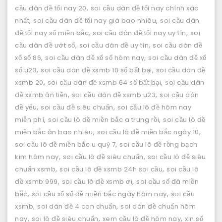
,
cầu dàn đề tối nay 20
soi cầu dàn đề tối nay chính xác
,
,
nhất
soi cầu dàn đề tối nay giá bao nhiêu
soi cầu dàn
,
,
đề tối nay số miền bắc
soi cầu dàn đề tối nay uy tín
soi
,
,
cầu dàn đề ướt số
soi cầu dàn đề uy tín
soi cầu dàn đề
,
,
xổ số 86
soi cầu dàn đề xổ số hôm nay
soi cầu dàn đề xổ
,
,
số u23
soi cầu dàn đề xsmb 10 số bất bại
soi cầu dàn đề
,
,
xsmb 20
soi cầu dàn đề xsmb 64 số bất bại
soi cầu dàn
,
,
đề xsmb ăn tiền
soi cầu dàn đề xsmb u23
soi cầu dàn
,
,
đề yếu
soi cầu đề siêu chuẩn
soi cầu lô đề hôm nay
,
,
miễn phí
soi cầu lô đề miền bắc a trung rồi
soi cầu lô đề
,
,
miền bắc ăn bao nhiêu
soi cầu lô đề miền bắc ngày 10
,
soi cầu lô đề miền bắc u quý 7
soi cầu lô đề rồng bạch
,
,
kim hôm nay
soi cầu lô đề siêu chuẩn
soi cầu lô đề siêu
,
,
chuẩn xsmb
soi cầu lô đề xsmb 24h soi cầu
soi cầu lô
,
,
đề xsmb 999
soi cầu lô đề xsmb ơi
soi cầu số đá miền
,
,
bắc
soi cầu xổ số đề miền bắc ngày hôm nay
soi cầu
,
,
xsmb
soi dàn đề 4 con chuẩn
soi dàn đề chuẩn hôm
,
,
,
nay
soi lô đề siêu chuẩn
xem cầu lô đề hôm nay
xin số