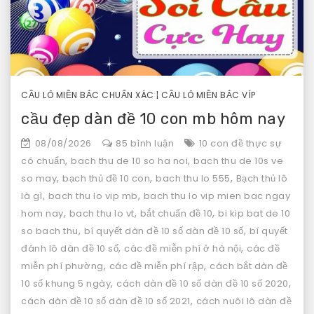
CẦU LÔ MIỀN BẮC CHUẨN XÁC
¦
CẦU LÔ MIỀN BẮC VÍP
cầu đẹp dàn đề 10 con mb hôm nay
ở
08/08/2026
85 bình luận
10 con đề thực sự
cầu
,
,
có chuẩn
bach thu de 10 so ha noi
bach thu de 10s ve
đẹp
,
,
,
so may
bạch thủ đề 10 con
bach thu lo 555
Bạch thủ lô
dàn
,
,
là gì
bach thu lo vip mb
bach thu lo vip mien bac ngay
đề
,
,
,
hom nay
bach thu lo vt
bắt chuẩn đề 10
bi kip bat de 10
10
,
,
so bach thu
bí quyết dàn đề 10 số dàn đề 10 số
bí quyết
con
,
,
đánh lô dàn đề 10 số
các đề miễn phí ở hà nội
các đề
mb
,
,
miễn phí phường
các đề miễn phí rập
cách bắt dàn đề
hôm
,
,
10 số khung 5 ngày
cách dàn đề 10 số dàn đề 10 số 2020
nay
,
cách dàn đề 10 số dàn đề 10 số 2021
cách nuôi lô dàn đề