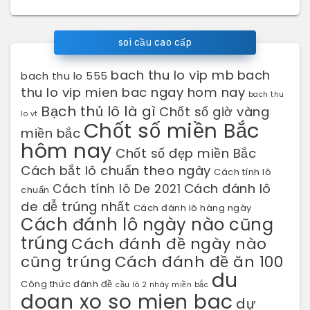
soi cầu cao cấp
bach thu lo vip mb
bach
bach thu lo 555
thu lo vip mien bac ngay hom nay
bach thu
Bạch thủ lô là gì
Chốt số giờ vàng
lo vt
Chốt số miền Bắc
miền bắc
hôm nay
Chốt số đẹp miền Bắc
Cách bắt lô chuẩn theo ngày
Cách tính lô
Cách đánh lô
Cách tính lô De 2021
chuẩn
de dễ trúng nhất
Cách đánh lô hàng ngày
Cách đánh lô ngày nào cũng
trúng
Cách đánh đề ngày nào
cũng trúng
Cách đánh đề ăn 100
du
Công thức đánh đề
cầu lô 2 nháy miền bắc
doan xo so mien bac
dự