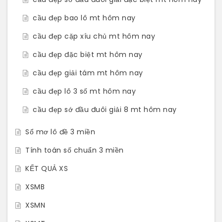
cầu đẹp bao lô mt hôm nay
cầu đẹp cặp xíu chủ mt hôm nay
cầu đẹp đặc biệt mt hôm nay
cầu đẹp giải tám mt hôm nay
cầu đẹp lô 3 số mt hôm nay
cầu đẹp sớ đầu đuôi giải 8 mt hôm nay
Sổ mơ lô đề 3 miền
Tính toán số chuẩn 3 miền
KẾT QUẢ XS
XSMB
XSMN