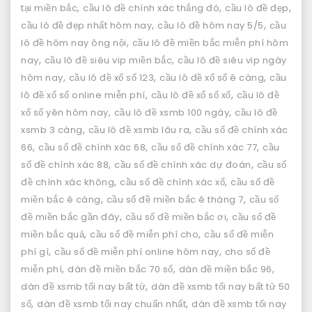
,
,
,
tại miền bắc
cầu lô đề chính xác thắng đó
cầu lô đề đẹp
,
,
cầu lô đề đẹp nhất hôm nay
cầu lô đề hôm nay 5/5
cầu
,
lô đề hôm nay ông nội
cầu lô đề miền bắc miễn phí hôm
,
,
nay
cầu lô đề siêu vip miền bắc
cầu lô đề siêu vip ngày
,
,
,
hôm nay
cầu lô đề xổ số 123
cầu lô đề xổ số ê càng
cầu
,
,
lô đề xổ số online miễn phí
cầu lô đề xổ số xổ
cầu lô đề
,
,
xổ số yên hôm nay
cầu lô đề xsmb 100 ngày
cầu lô đề
,
,
xsmb 3 càng
cầu lô đề xsmb lâu ra
cầu số đề chính xác
,
,
,
66
cầu số đề chính xác 68
cầu số đề chính xác 77
cầu
,
,
số đề chính xác 88
cầu số đề chính xác dự đoán
cầu số
,
,
đề chính xác không
cầu số đề chính xác xổ
cầu số đề
,
,
miền bắc ê càng
cầu số đề miền bắc ê tháng 7
cầu số
,
,
đề miền bắc gần đây
cầu số đề miền bắc ơi
cầu số đề
,
,
miền bắc quả
cầu số đề miễn phí cho
cầu số đề miễn
,
,
phí gì
cầu số đề miễn phí online hôm nay
cho số đề
,
,
,
miễn phí
dàn đề miền bắc 70 số
dàn đề miền bắc 96
,
dàn đề xsmb tối nay bất tử
dàn đề xsmb tối nay bất tử 50
,
,
số
dàn đề xsmb tối nay chuẩn nhất
dàn đề xsmb tối nay