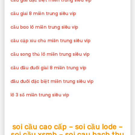
cầu giải đặc biệt miền trung siêu vip
cầu giải 8 miền trung siêu vip
cầu bao lô miền trung siêu vip
cầu cặp xỉu chủ miền trung siêu vip
cầu song thủ lô miền trung siêu vip
cầu đầu đuôi giải 8 miền trung vip
đầu đuôi đặc biệt miền trung siêu vip
lô 3 số miền trung siêu vip
soi cầu cao cấp – soi cầu lode –
soi cầu xsmb – soi cau bach thu