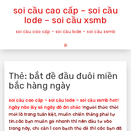
Skip
soi cầu cao cấp – soi cầu
to
content
lode – soi cầu xsmb
soi cầu cao cấp – soi cầu lode – soi cầu xsmb
Thẻ:
bắt đề đầu đuôi miền
bắc hàng ngày
soi cầu cao cấp – soi cầu lode – soi cầu xsmb hot!
ngày nào lấy số ngày đó ăn chắc !
người thức thời
mới là trang tuấn kiệt, muốn chiến thắng phải tự
tin.các bạn muốn gỡ nhanh thì nên đầu tư vào
trang này, chỉ cần 1 con bạch thủ đề thì các bạn đã