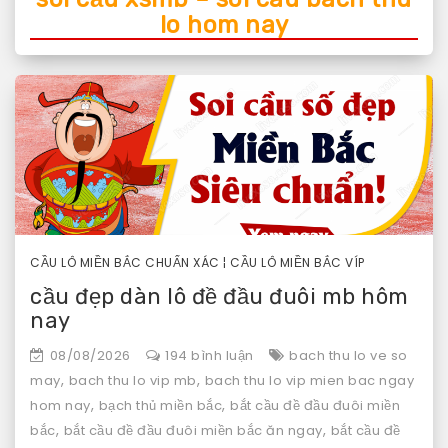
lo hom nay
CẦU LÔ MIỀN BẮC CHUẨN XÁC
¦
CẦU LÔ MIỀN BẮC VÍP
cầu đẹp dàn lô đề đầu đuôi mb hôm
nay
ở
08/08/2026
194 bình luận
bach thu lo ve so
cầu
,
,
may
bach thu lo vip mb
bach thu lo vip mien bac ngay
đẹp
,
,
hom nay
bạch thủ miền bắc
bắt cầu đề đầu đuôi miền
dàn
,
,
bắc
bắt cầu đề đầu đuôi miền bắc ăn ngay
bắt cầu đề