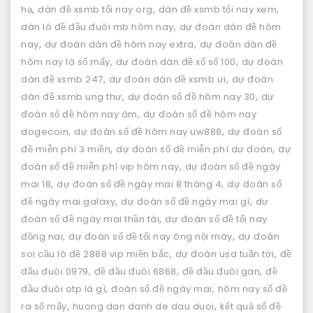
,
,
,
hạ
dàn đề xsmb tối nay org
dàn đề xsmb tối nay xem
,
dàn lô đề đầu đuôi mb hôm nay
dự đoán dàn đề hôm
,
,
nay
dự đoán dàn đề hôm nay extra
dự đoán dàn đề
,
,
hôm nay là số mấy
dự đoán dàn đề xổ số 100
dự đoán
,
,
dàn đề xsmb 247
dự đoán dàn đề xsmb ưi
dự đoán
,
,
dàn đề xsmb ung thư
dự đoán số đề hôm nay 30
dự
,
đoán số đề hôm nay âm
dự đoán số đề hôm nay
,
,
dogecoin
dự đoán số đề hôm nay uw888
dự đoán số
,
,
đề miễn phí 3 miền
dự đoán số đề miễn phí dự đoán
dự
,
đoán số đề miễn phí vip hôm nay
dự đoán số đề ngày
,
,
mai 18
dự đoán số đề ngày mai 8 tháng 4
dự đoán số
,
,
đề ngày mai galaxy
dự đoán số đề ngày mai gì
dự
,
đoán số đề ngày mai thần tài
dự đoán số đề tối nay
,
,
đồng nai
dự đoán số đề tối nay ông nội mày
dự đoán
,
,
soi cầu lô đề 2888 vip miền bắc
dự đoán usd tuần tới
đề
,
,
,
đầu đuôi 0979
đề đầu đuôi 6868
đề đầu đuôi gan
đề
,
,
đầu đuôi otp là gì
đoán số đề ngày mai
hôm nay số đề
,
,
ra số mấy
huong dan danh de dau duoi
kết quả số đề