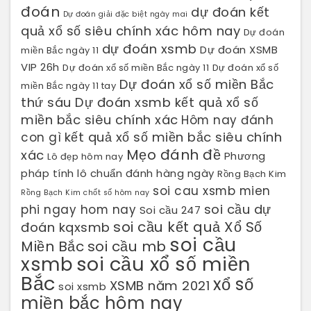
đoán
dự đoán kết
Dự đoán giải đặc biệt ngày mai
quả xổ số siêu chính xác hôm nay
Dự đoán
dự đoán xsmb
Dự đoán XSMB
miền Bắc ngày 11
VIP 26h
Dự đoán xổ số miền Bắc ngày 11
Dự đoán xổ số
Dự đoán xổ số miền Bắc
miền Bắc ngày 11 tay
thứ sáu Dự đoán xsmb kết quả xổ số
miền bắc siêu chính xác
Hôm nay đánh
kết quả xổ số miền bắc siêu chính
con gì
Mẹo đánh đề
xác
Phương
Lô đẹp hôm nay
pháp tính lô chuẩn đánh hàng ngày
Rồng Bạch Kim
soi cau xsmb mien
Rồng Bạch Kim chốt số hôm nay
soi cầu dự
phi ngay hom nay
Soi cầu 247
soi cầu kết quả Xổ Số
đoán kqxsmb
soi cầu
Miền Bắc
soi cầu mb
soi cầu xổ số miền
xsmb
Bắc
xổ số
XSMB năm 2021
soi xsmb
miền bắc hôm nay