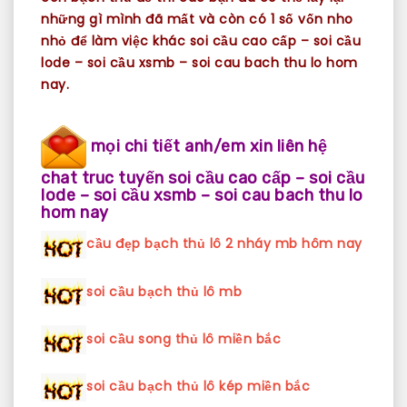
những gì mình đã mất và còn có 1 số vốn nho
nhỏ để làm việc khác soi cầu cao cấp – soi cầu
lode – soi cầu xsmb – soi cau bach thu lo hom
nay.
mọi chi tiết anh/em xin liên hệ
chat truc tuyến soi cầu cao cấp – soi cầu
lode – soi cầu xsmb – soi cau bach thu lo
hom nay
cầu đẹp bạch thủ lô 2 nháy mb hôm nay
soi cầu bạch thủ lô mb
soi cầu song thủ lô miền bắc
soi cầu bạch thủ lô kép miền bắc