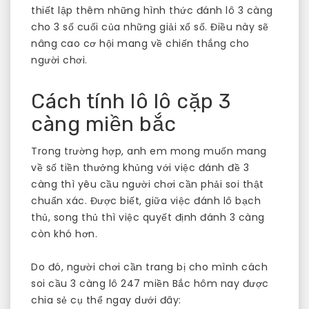
thiết lập thêm những hình thức đánh lô 3 càng
cho 3 số cuối của những giải xổ số. Điều này sẽ
nâng cao cơ hội mang về chiến thắng cho
người chơi.
Cách tính lô lô cặp 3
càng miền bắc
Trong trường hợp, anh em mong muốn mang
về số tiền thưởng khủng với việc đánh đề 3
càng thì yêu cầu người chơi cần phải soi thật
chuẩn xác. Được biết, giữa việc đánh lô bạch
thủ, song thủ thì việc quyết định đánh 3 càng
còn khó hơn.
Do đó, người chơi cần trang bị cho mình cách
soi cầu 3 càng lô 247 miền Bắc hôm nay được
chia sẻ cụ thể ngay dưới đây: