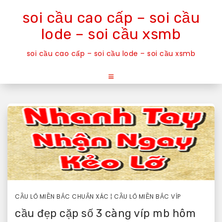
Skip
soi cầu cao cấp – soi cầu
to
content
lode – soi cầu xsmb
soi cầu cao cấp – soi cầu lode – soi cầu xsmb
CẦU LÔ MIỀN BẮC CHUẨN XÁC
¦
CẦU LÔ MIỀN BẮC VÍP
cầu đẹp cặp số 3 càng víp mb hôm