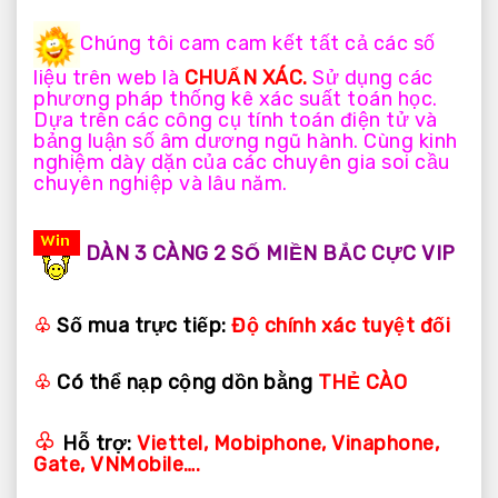
Chúng tôi cam cam kết tất cả các số
liệu trên web là
CHUẨN XÁC.
S
ử dụng các
phương pháp thống kê xác suất toán học.
Dựa trên các công cụ tính toán điện tử và
bảng luận số âm dương ngũ hành. Cùng kinh
nghiệm dày dặn của các chuyên gia soi cầu
chuyên nghiệp và lâu năm.
DÀN 3 CÀNG 2 SỐ MIỀN BẮC CỰC VIP
♧
Số mua trực tiếp:
Độ chính xác tuyệt đối
♧
Có thể nạp cộng dồn bằng
THẺ CÀO
♧
Hỗ trợ:
Viettel, Mobiphone, Vinaphone,
Gate, VNMobile….