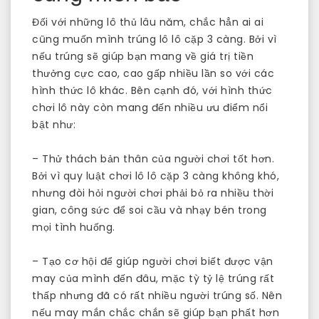
Đối với những lô thủ lâu năm, chắc hẳn ai ai
cũng muốn mình trúng lô lô cặp 3 càng. Bởi vì
nếu trúng sẽ giúp bạn mang về giá trị tiền
thưởng cực cao, cao gấp nhiều lần so với các
hình thức lô khác. Bên cạnh đó, với hình thức
chơi lô này còn mang đến nhiều ưu điểm nổi
bật như:
– Thử thách bản thân của người chơi tốt hơn.
Bởi vì quy luật chơi lô lô cặp 3 càng không khó,
nhưng đòi hỏi người chơi phải bỏ ra nhiều thời
gian, công sức để soi cầu và nhạy bén trong
mọi tình huống.
– Tạo cơ hội để giúp người chơi biết được vận
may của mình đến đâu, mặc tỳ tỷ lệ trúng rất
thấp nhưng đã có rất nhiều người trúng số. Nên
nếu may mắn chắc chắn sẽ giúp bạn phất hơn