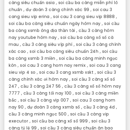
càng siêu chuẩn asia , soi cầu ba càng miễn phí lô
chuẩn , dự đoán 3 càng chính xác 99 , soi cau 3
cang sieu vip erina , soi cau 3 cang sieu vip 8888 ,
soi cầu ba càng siêu chuẩn ngày hôm nay , soi cầu
ba càng xsmb ông địa thần tài , cầu 3 càng hôm
nay youtube hôm nay , soi cầu ba càng xổ số cà
mau , cầu 3 càng siêu víp phí , soi cầu 3 càng chính
xác cao , soi cầu ba càng siêu chuẩn 24h , soi cầu
ba càng xsmb 3 miền , soi cầu ba càng minh ngọc
kôn , soi cau 3 cang hom nay remix , soi cau 3 cang
sieu vip 4 so , soi cau 3 cang xsmb xskt , soi cầu 3
càng chính xác ơi hôm nay , soi cầu 3 càng xổ số
247 , cầu 3 càng 247 56 , cầu 3 càng xổ số hôm nay
7777 , cầu 3 càng tối nay 100 , soi cầu 3 càng miền
bắc , soi cầu 3 càng vip 007 , soi cau 3 cang hom
nay 90 , dự đoán 3 càng xsmb số , cầu 3 càng 4d ,
cầu 3 càng minh ngọc 500 , soi cầu 3 càng vip
executor , soi cầu ba càng xổ số 999 , soi cầu 3
càng tỷ lệ 99 , soi cầu 3 càng siêu chuẩn ăn bao