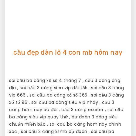
cầu đẹp dàn lô 4 con mb hôm nay
soi cầu ba càng xổ số 4 tháng 7 , cầu 3 càng ông
địa , soi cầu 3 càng sieu vip đắk lắk , soi cầu 3 càng
vip 666 , soi cầu ba càng xổ số 365 , soi cầu 3 càng
xổ số 96 , soi cầu ba càng siêu vip nháy , cầu 3
càng hôm nay ưu đãi , cầu 3 càng exciter , soi cầu
ba càng siêu vip quay thử , dự đoán 3 càng siêu
chuẩn miền bắc , soi cau ba càng hom nay chinh
xac , soi cầu 3 càng xsmb dự đoán , soi cầu ba