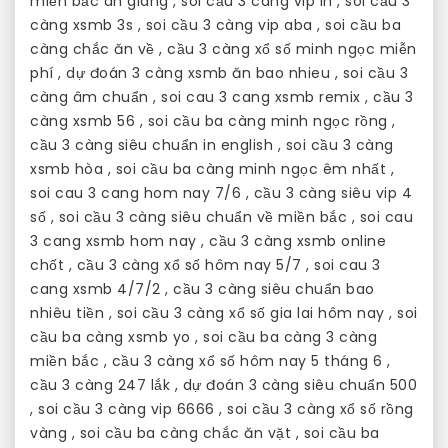
miền bắc an giang , soi cầu 3 càng vip in , soi cầu 3
càng xsmb 3s , soi cầu 3 càng vip aba , soi cầu ba
càng chắc ăn về , cầu 3 càng xổ số minh ngọc miễn
phí , dự đoán 3 càng xsmb ăn bao nhieu , soi cầu 3
càng âm chuẩn , soi cau 3 cang xsmb remix , cầu 3
càng xsmb 56 , soi cầu ba càng minh ngọc rồng ,
cầu 3 càng siêu chuẩn in english , soi cầu 3 càng
xsmb hòa , soi cầu ba càng minh ngọc êm nhất ,
soi cau 3 cang hom nay 7/6 , cầu 3 càng siêu vip 4
số , soi cầu 3 càng siêu chuẩn về miền bắc , soi cau
3 cang xsmb hom nay , cầu 3 càng xsmb online
chốt , cầu 3 càng xổ số hôm nay 5/7 , soi cau 3
cang xsmb 4/7/2 , cầu 3 càng siêu chuẩn bao
nhiêu tiền , soi cầu 3 càng xổ số gia lai hôm nay , soi
cầu ba càng xsmb yo , soi cầu ba càng 3 càng
miền bắc , cầu 3 càng xổ số hôm nay 5 tháng 6 ,
cầu 3 càng 247 lắk , dự đoán 3 càng siêu chuẩn 500
, soi cầu 3 càng vip 6666 , soi cầu 3 càng xổ số rồng
vàng , soi cầu ba càng chắc ăn vặt , soi cầu ba