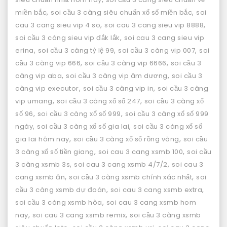
,
,
miền bắc
soi cầu 3 càng siêu chuẩn xổ số miền bắc
soi
,
,
cau 3 cang sieu vip 4 so
soi cau 3 cang sieu vip 8888
,
soi cầu 3 càng sieu vip đắk lắk
soi cau 3 cang sieu vip
,
,
,
erina
soi cầu 3 càng tỷ lệ 99
soi cầu 3 càng vip 007
soi
,
,
cầu 3 càng vip 666
soi cầu 3 càng vip 6666
soi cầu 3
,
,
càng vip aba
soi cầu 3 càng vip âm dương
soi cầu 3
,
,
càng vip executor
soi cầu 3 càng vip in
soi cầu 3 càng
,
,
vip umang
soi cầu 3 càng xổ số 247
soi cầu 3 càng xổ
,
,
số 96
soi cầu 3 càng xổ số 999
soi cầu 3 càng xổ số 999
,
,
ngày
soi cầu 3 càng xổ số gia lai
soi cầu 3 càng xổ số
,
,
gia lai hôm nay
soi cầu 3 càng xổ số rồng vàng
soi cầu
,
,
3 càng xổ số tiền giang
soi cau 3 cang xsmb 100
soi cầu
,
,
3 càng xsmb 3s
soi cau 3 cang xsmb 4/7/2
soi cau 3
,
,
cang xsmb ăn
soi cầu 3 càng xsmb chính xác nhất
soi
,
,
cầu 3 càng xsmb dự đoán
soi cau 3 cang xsmb extra
,
soi cầu 3 càng xsmb hòa
soi cau 3 cang xsmb hom
,
,
nay
soi cau 3 cang xsmb remix
soi cầu 3 càng xsmb