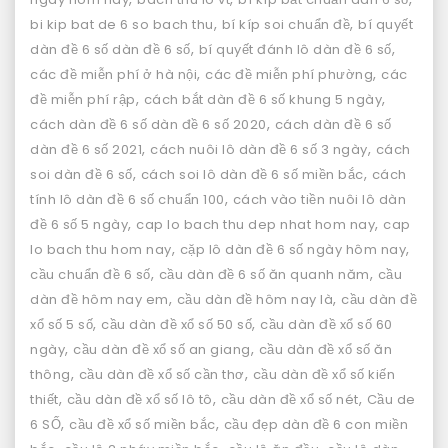
đề
,
,
bi kip bat de 6 so bach thu
bí kíp soi chuẩn đề
bí quyết
6
,
,
dàn đề 6 số dàn đề 6 số
bí quyết đánh lô dàn đề 6 số
con
,
,
các đề miễn phí ở hà nội
các đề miễn phí phường
các
mb
,
,
đề miễn phí rập
cách bắt dàn đề 6 số khung 5 ngày
hôm
,
cách dàn đề 6 số dàn đề 6 số 2020
cách dàn đề 6 số
nay
,
,
dàn đề 6 số 2021
cách nuôi lô dàn đề 6 số 3 ngày
cách
,
,
soi dàn đề 6 số
cách soi lô dàn đề 6 số miền bắc
cách
,
tính lô dàn đề 6 số chuẩn 100
cách vào tiền nuôi lô dàn
,
,
đề 6 số 5 ngày
cap lo bach thu dep nhat hom nay
cap
,
,
lo bach thu hom nay
cặp lô dàn đề 6 số ngày hôm nay
,
,
cầu chuẩn đề 6 số
cầu dàn đề 6 số ăn quanh năm
cầu
,
,
dàn đề hôm nay em
cầu dàn đề hôm nay là
cầu dàn đề
,
,
xổ số 5 số
cầu dàn đề xổ số 50 số
cầu dàn đề xổ số 60
,
,
ngày
cầu dàn đề xổ số an giang
cầu dàn đề xổ số ăn
,
,
thông
cầu dàn đề xổ số cần thơ
cầu dàn đề xổ số kiến
,
,
,
thiết
cầu dàn đề xổ số lô tô
cầu dàn đề xổ số nét
Cầu de
,
,
6 SỐ
cầu đề xổ số miền bắc
cầu đẹp dàn đề 6 con miền