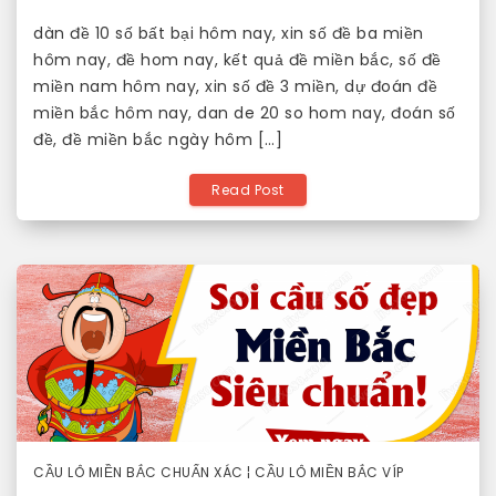
dàn đề 10 số bất bại hôm nay, xin số đề ba miền
hôm nay, đề hom nay, kết quả đề miền bắc, số đề
miền nam hôm nay, xin số đề 3 miền, dự đoán đề
miền bắc hôm nay, dan de 20 so hom nay, đoán số
đề, đề miền bắc ngày hôm […]
Read Post
CẦU LÔ MIỀN BẮC CHUẨN XÁC
¦
CẦU LÔ MIỀN BẮC VÍP