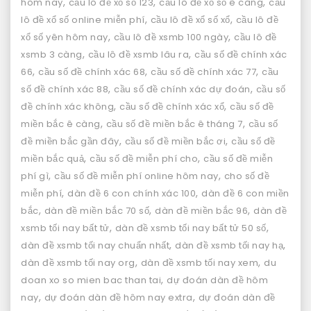
,
,
,
hôm nay
cầu lô đề xổ số 123
cầu lô đề xổ số ê càng
cầu
,
,
lô đề xổ số online miễn phí
cầu lô đề xổ số xổ
cầu lô đề
,
,
xổ số yên hôm nay
cầu lô đề xsmb 100 ngày
cầu lô đề
,
,
xsmb 3 càng
cầu lô đề xsmb lâu ra
cầu số đề chính xác
,
,
,
66
cầu số đề chính xác 68
cầu số đề chính xác 77
cầu
,
,
số đề chính xác 88
cầu số đề chính xác dự đoán
cầu số
,
,
đề chính xác không
cầu số đề chính xác xổ
cầu số đề
,
,
miền bắc ê càng
cầu số đề miền bắc ê tháng 7
cầu số
,
,
đề miền bắc gần đây
cầu số đề miền bắc ơi
cầu số đề
,
,
miền bắc quả
cầu số đề miễn phí cho
cầu số đề miễn
,
,
phí gì
cầu số đề miễn phí online hôm nay
cho số đề
,
,
miễn phí
dàn đề 6 con chính xác 100
dàn đề 6 con miền
,
,
,
bắc
dàn đề miền bắc 70 số
dàn đề miền bắc 96
dàn đề
,
,
xsmb tối nay bất tử
dàn đề xsmb tối nay bất tử 50 số
,
,
dàn đề xsmb tối nay chuẩn nhất
dàn đề xsmb tối nay hạ
,
,
dàn đề xsmb tối nay org
dàn đề xsmb tối nay xem
du
,
doan xo so mien bac than tai
dự đoán dàn đề hôm
,
,
nay
dự đoán dàn đề hôm nay extra
dự đoán dàn đề