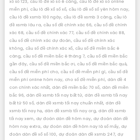
,
,
xổ số 123
cầu lô đề xổ số ê càng
cầu lô đề xổ số online
,
,
,
miễn phí
cầu lô đề xổ số xổ
cầu lô đề xổ số yên hôm nay
,
,
cầu lô đề xsmb 100 ngày
cầu lô đề xsmb 3 càng
cầu lô
,
,
đề xsmb lâu ra
cầu số đề chính xác 66
cầu số đề chính
,
,
,
xác 68
cầu số đề chính xác 77
cầu số đề chính xác 88
,
cầu số đề chính xác dự đoán
cầu số đề chính xác
,
,
không
cầu số đề chính xác xổ
cầu số đề miền bắc ê
,
,
càng
cầu số đề miền bắc ê tháng 7
cầu số đề miền bắc
,
,
,
gần đây
cầu số đề miền bắc ơi
cầu số đề miền bắc quả
,
,
cầu số đề miễn phí cho
cầu số đề miễn phí gì
cầu số đề
,
,
miễn phí online hôm nay
cho số đề miễn phí
dàn đề 4
,
,
con chính xác nhất
dàn đề miền bắc 70 số
dàn đề miền
,
,
bắc 96
dàn đề xsmb tối nay bất tử
dàn đề xsmb tối nay
,
,
bất tử 50 số
dàn đề xsmb tối nay chuẩn nhất
dàn đề
,
,
xsmb tối nay hạ
dàn đề xsmb tối nay org
dàn đề xsmb
,
,
tối nay xem
dự đoán dàn đề hôm nay
dự đoán dàn đề
,
,
hôm nay extra
dự đoán dàn đề hôm nay là số mấy
dự
,
,
đoán dàn đề xổ số 100
dự đoán dàn đề xsmb 247
dự