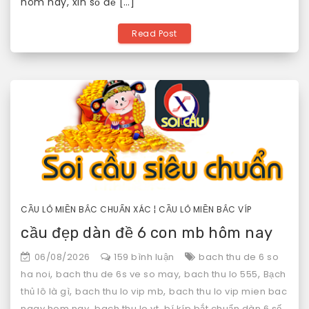
hôm nay, xin số đề […]
Read Post
CẦU LÔ MIỀN BẮC CHUẨN XÁC
¦
CẦU LÔ MIỀN BẮC VÍP
cầu đẹp dàn đề 6 con mb hôm nay
ở
06/08/2026
159 bình luận
bach thu de 6 so
cầu
,
,
,
ha noi
bach thu de 6s ve so may
bach thu lo 555
Bạch
đẹp
,
,
thủ lô là gì
bach thu lo vip mb
bach thu lo vip mien bac
dàn
,
,
,
ngay hom nay
bach thu lo vt
bí kíp bắt chuẩn dàn 6 số