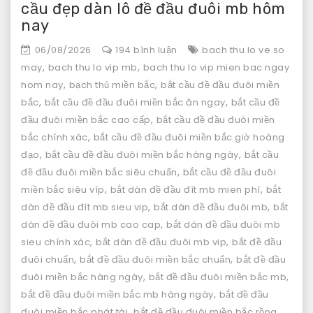
cầu đẹp dàn lô đề đầu đuôi mb hôm
nay
ở
06/08/2026
194 bình luận
bach thu lo ve so
cầu
,
,
may
bach thu lo vip mb
bach thu lo vip mien bac ngay
đẹp
,
,
hom nay
bạch thủ miền bắc
bắt cầu đề đầu đuôi miền
dàn
,
,
bắc
bắt cầu đề đầu đuôi miền bắc ăn ngay
bắt cầu đề
lô
,
đầu đuôi miền bắc cao cấp
bắt cầu đề đầu đuôi miền
đề
,
bắc chính xác
bắt cầu đề đầu đuôi miền bắc giờ hoàng
đầu
,
,
đạo
bắt cầu đề đầu đuôi miền bắc hàng ngày
bắt cầu
đuôi
,
đề đầu đuôi miền bắc siêu chuẩn
bắt cầu đề đầu đuôi
mb
,
,
miền bắc siêu víp
bắt dàn đề đầu đít mb mien phí
bắt
hôm
,
,
dàn đề đầu đít mb sieu vip
bắt dàn đề đầu đuôi mb
bắt
nay
,
dàn đề đầu đuôi mb cao cap
bắt dàn đề đầu đuôi mb
,
,
sieu chính xác
bắt dàn đề đầu đuôi mb vip
bắt đề đầu
,
,
đuôi chuẩn
bắt đề đầu đuôi miền bắc chuẩn
bắt đề đầu
,
,
đuôi miền bắc hàng ngày
bắt đề đầu đuôi miền bắc mb
,
bắt đề đầu đuôi miền bắc mb hàng ngày
bắt đề đầu
,
đuôi miền bắc phát tài
bắt đề đầu đuôi miền bắc rồng