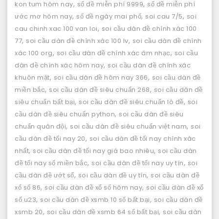
,
,
kon tum hôm nay
số đề miễn phí 9999
số đề miễn phí
,
,
,
ước mơ hôm nay
số đề ngày mai phố
soi cau 7/5
soi
,
cau chinh xac 100 van loi
soi cầu dàn đề chính xác 100
,
,
77
soi cầu dàn đề chính xác 100 lv
soi cầu dàn đề chính
,
,
xác 100 org
soi cầu dàn đề chính xác âm nhạc
soi cầu
,
dàn đề chính xác hôm nay
soi cầu dàn đề chính xác
,
,
khuôn mặt
soi cầu dàn đề hôm nay 366
soi cầu dàn đề
,
,
miền bắc
soi cầu dàn đề siêu chuẩn 268
soi cầu dàn đề
,
,
siêu chuẩn bất bại
soi cầu dàn đề siêu chuẩn lô đề
soi
,
cầu dàn đề siêu chuẩn python
soi cầu dàn đề siêu
,
,
chuẩn quân đội
soi cầu dàn đề siêu chuẩn việt nam
soi
,
cầu dàn đề tối nay 20
soi cầu dàn đề tối nay chính xác
,
,
nhất
soi cầu dàn đề tối nay giá bao nhiêu
soi cầu dàn
,
,
đề tối nay số miền bắc
soi cầu dàn đề tối nay uy tín
soi
,
,
cầu dàn đề ướt số
soi cầu dàn đề uy tín
soi cầu dàn đề
,
,
xổ số 86
soi cầu dàn đề xổ số hôm nay
soi cầu dàn đề xổ
,
,
số u23
soi cầu dàn đề xsmb 10 số bất bại
soi cầu dàn đề
,
,
xsmb 20
soi cầu dàn đề xsmb 64 số bất bại
soi cầu dàn