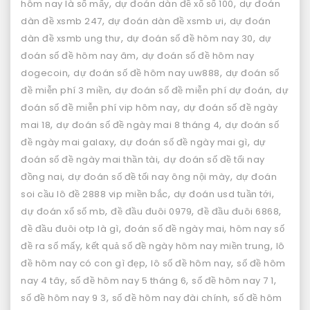
,
,
hôm nay là số mấy
dự đoán dàn đề xổ số 100
dự đoán
,
,
dàn đề xsmb 247
dự đoán dàn đề xsmb ưi
dự đoán
,
,
dàn đề xsmb ung thư
dự đoán số đề hôm nay 30
dự
,
đoán số đề hôm nay âm
dự đoán số đề hôm nay
,
,
dogecoin
dự đoán số đề hôm nay uw888
dự đoán số
,
,
đề miễn phí 3 miền
dự đoán số đề miễn phí dự đoán
dự
,
đoán số đề miễn phí vip hôm nay
dự đoán số đề ngày
,
,
mai 18
dự đoán số đề ngày mai 8 tháng 4
dự đoán số
,
,
đề ngày mai galaxy
dự đoán số đề ngày mai gì
dự
,
đoán số đề ngày mai thần tài
dự đoán số đề tối nay
,
,
đồng nai
dự đoán số đề tối nay ông nội mày
dự đoán
,
,
soi cầu lô đề 2888 vip miền bắc
dự đoán usd tuần tới
,
,
,
dự đoán xổ số mb
đề đầu đuôi 0979
đề đầu đuôi 6868
,
,
đề đầu đuôi otp là gì
đoán số đề ngày mai
hôm nay số
,
,
đề ra số mấy
kết quả số đề ngày hôm nay miền trung
lô
,
,
đề hôm nay có con gì đẹp
lô số đề hôm nay
số đề hôm
,
,
,
nay 4 tây
số đề hôm nay 5 tháng 6
số đề hôm nay 7 1
,
,
số đề hôm nay 9 3
số đề hôm nay đài chính
số đề hôm