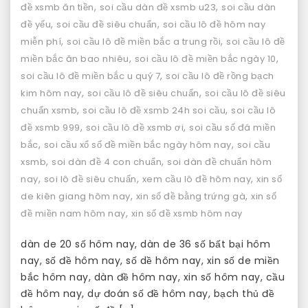
,
,
đề xsmb ăn tiền
soi cầu dàn đề xsmb u23
soi cầu dàn
,
,
đề yếu
soi cầu đề siêu chuẩn
soi cầu lô đề hôm nay
,
,
miễn phí
soi cầu lô đề miền bắc a trung rồi
soi cầu lô đề
,
,
miền bắc ăn bao nhiêu
soi cầu lô đề miền bắc ngày 10
,
soi cầu lô đề miền bắc u quý 7
soi cầu lô đề rồng bạch
,
,
kim hôm nay
soi cầu lô đề siêu chuẩn
soi cầu lô đề siêu
,
,
chuẩn xsmb
soi cầu lô đề xsmb 24h soi cầu
soi cầu lô
,
,
đề xsmb 999
soi cầu lô đề xsmb ơi
soi cầu số đá miền
,
,
bắc
soi cầu xổ số đề miền bắc ngày hôm nay
soi cầu
,
,
xsmb
soi dàn đề 4 con chuẩn
soi dàn đề chuẩn hôm
,
,
,
nay
soi lô đề siêu chuẩn
xem cầu lô đề hôm nay
xin số
,
,
de kiên giang hôm nay
xin số đề bằng trứng gà
xin số
,
đề miền nam hôm nay
xin số đề xsmb hôm nay
dàn de 20 số hôm nay, dàn de 36 số bất bại hôm
nay, số đề hôm nay, số dề hôm nay, xin số de miền
bắc hôm nay, dàn đề hôm nay, xin số hôm nay, cầu
đề hôm nay, dự đoán số đề hôm nay, bạch thủ đề