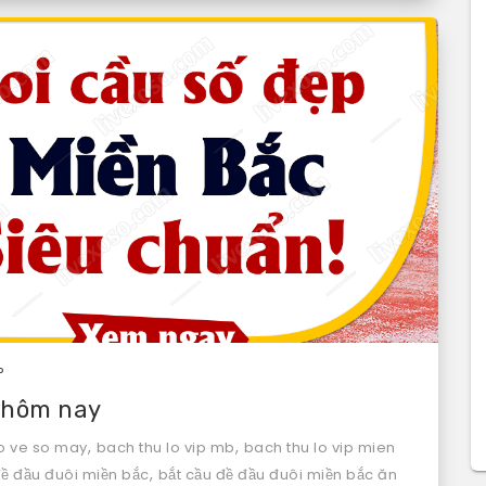
P
b hôm nay
,
,
lo ve so may
bach thu lo vip mb
bach thu lo vip mien
,
đề đầu đuôi miền bắc
bắt cầu đề đầu đuôi miền bắc ăn