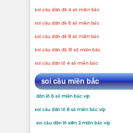
soi cầu dàn đề 4 số miền bắc
soi cầu dàn đề 6 số miền bắc
soi cầu dàn đề 8 số miền bắc
soi cầu dàn đề 10 số miền bắc
soi cầu dàn lô 4 số miền bắc
soi cầu miền bắc
dàn lô 6 số miền bắc vip
soi cầu dàn lô 8 số miền bắc vip
soi cầu dàn lô xiên 2 miền bắc vip