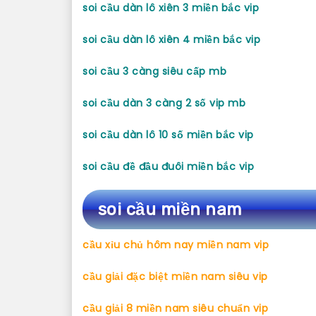
soi cầu dàn lô xiên 3 miền bắc vip
soi cầu dàn lô xiên 4 miền bắc vip
soi cầu 3 càng siêu cấp mb
soi cầu dàn 3 càng 2 số vip mb
soi cầu dàn lô 10 số miền bắc vip
soi cầu đề đầu đuôi miền bắc vip
soi cầu miền nam
cầu xỉu chủ hôm nay miền nam vip
cầu giải đặc biệt miền nam siêu vip
cầu giải 8 miền nam siêu chuẩn vip