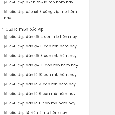
cầu đẹp bạch thủ lô mb hôm nay
cầu đẹp cặp số 3 càng víp mb hôm
nay
Cầu lô miền bắc víp
cầu đẹp dàn đề 4 con mb hôm nay
cầu đẹp dàn đề 6 con mb hôm nay
cầu đẹp dàn đề 8 con mb hôm nay
cầu đẹp dàn đề 10 con mb hôm nay
cầu đẹp dàn lô 10 con mb hôm nay
cầu đẹp dàn lô 4 con mb hôm nay
cầu đẹp dàn lô 6 con mb hôm nay
cầu đẹp dàn lô 8 con mb hôm nay
cầu đẹp lô xiên 2 mb hôm nay