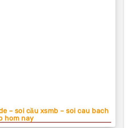
ode – soi cầu xsmb – soi cau bach
lo hom nay