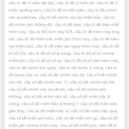
,
,
cầu lô đề 3 miền dữ liệu
cầu lô đề 3 miền lời
cầu lô đề 3
,
,
miền quảng nam
cầu lô đề 3 miền xiên
cầu lô đề chính
,
,
xác leadertek
cầu lô đề chính xác tại miền bắc
cầu lô
,
,
đề chính xác thắng đó
cầu lô đề đẹp
cầu lô đề đẹp nhất
,
,
hôm nay
cầu lô đề hôm nay 5/5
cầu lô đề hôm nay ông
,
,
nội
cầu lô đề miền bắc miễn phí hôm nay
cầu lô đề siêu
,
,
vip miền bắc
cầu lô đề siêu vip ngày hôm nay
cầu lô đề
,
,
xổ số 123
cầu lô đề xổ số ê càng
cầu lô đề xổ số online
,
,
,
miễn phí
cầu lô đề xổ số xổ
cầu lô đề xổ số yên hôm nay
,
,
cầu lô đề xsmb 100 ngày
cầu lô đề xsmb 3 càng
cầu lô
,
,
đề xsmb lâu ra
cầu số đề chính xác 66
cầu số đề chính
,
,
,
xác 68
cầu số đề chính xác 77
cầu số đề chính xác 88
,
cầu số đề chính xác dự đoán
cầu số đề chính xác
,
,
không
cầu số đề chính xác xổ
cầu số đề miền bắc ê
,
,
càng
cầu số đề miền bắc ê tháng 7
cầu số đề miền bắc
,
,
,
gần đây
cầu số đề miền bắc ơi
cầu số đề miền bắc quả
,
,
cầu số đề miễn phí cho
cầu số đề miễn phí gì
cầu số đề
,
,
miễn phí online hôm nay
cho số đề miễn phí
dàn đề 4