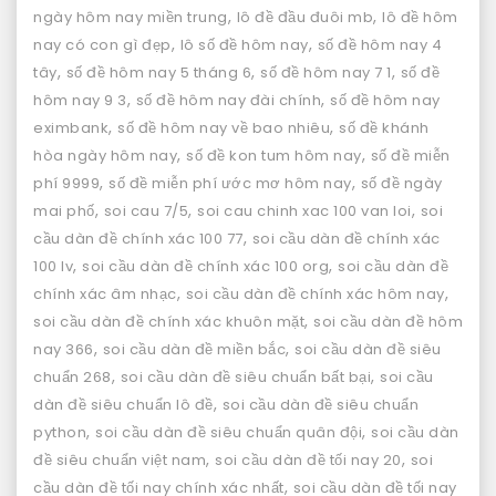
,
,
ngày hôm nay miền trung
lô đề đầu đuôi mb
lô đề hôm
,
,
nay có con gì đẹp
lô số đề hôm nay
số đề hôm nay 4
,
,
,
tây
số đề hôm nay 5 tháng 6
số đề hôm nay 7 1
số đề
,
,
hôm nay 9 3
số đề hôm nay đài chính
số đề hôm nay
,
,
eximbank
số đề hôm nay về bao nhiêu
số đề khánh
,
,
hòa ngày hôm nay
số đề kon tum hôm nay
số đề miễn
,
,
phí 9999
số đề miễn phí ước mơ hôm nay
số đề ngày
,
,
,
mai phố
soi cau 7/5
soi cau chinh xac 100 van loi
soi
,
cầu dàn đề chính xác 100 77
soi cầu dàn đề chính xác
,
,
100 lv
soi cầu dàn đề chính xác 100 org
soi cầu dàn đề
,
,
chính xác âm nhạc
soi cầu dàn đề chính xác hôm nay
,
soi cầu dàn đề chính xác khuôn mặt
soi cầu dàn đề hôm
,
,
nay 366
soi cầu dàn đề miền bắc
soi cầu dàn đề siêu
,
,
chuẩn 268
soi cầu dàn đề siêu chuẩn bất bại
soi cầu
,
dàn đề siêu chuẩn lô đề
soi cầu dàn đề siêu chuẩn
,
,
python
soi cầu dàn đề siêu chuẩn quân đội
soi cầu dàn
,
,
đề siêu chuẩn việt nam
soi cầu dàn đề tối nay 20
soi
,
cầu dàn đề tối nay chính xác nhất
soi cầu dàn đề tối nay