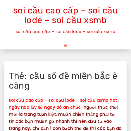
Skip
soi cầu cao cấp – soi cầu
to
content
lode – soi cầu xsmb
soi cầu cao cấp – soi cầu lode – soi cầu xsmb
Thẻ:
cầu số đề miền bắc ê
càng
soi cầu cao cấp – soi cầu lode – soi cầu xsmb hot!
ngày nào lấy số ngày đó ăn chắc !
người thức thời
mới là trang tuấn kiệt, muốn chiến thắng phải tự
tin.các bạn muốn gỡ nhanh thì nên đầu tư vào
trang này, chỉ cần 1 con bạch thủ đề thì các bạn đã