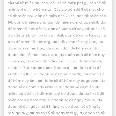
,
,
cầu số đề miễn phí cho
cầu số đề miễn phí gì
cầu số đề
,
,
miễn phí online hôm nay
Cầu vip dàn đề 8 số mb
cho
,
,
số đề miễn phí
dàn đề miền bắc 70 số
dàn đề miền bắc
,
,
,
96
dàn đề miền nam
dàn đề miền nam chuẩn nhất
dàn
,
,
đề xsmb tối nay bất tử
dàn đề xsmb tối nay bất tử 50 số
,
,
dàn đề xsmb tối nay chuẩn nhất
dàn đề xsmb tối nay hạ
,
,
dàn đề xsmb tối nay org
dàn đề xsmb tối nay xem
du
,
,
doan kqxs mien bac
dự đoán dàn đề hôm nay
dự
,
đoán dàn đề hôm nay extra
dự đoán dàn đề hôm nay
,
,
là số mấy
dự đoán dàn đề xổ số 100
dự đoán dàn đề
,
,
xsmb 247
dự đoán dàn đề xsmb ưi
dự đoán dàn đề
,
,
xsmb ung thư
dự đoán số đề hôm nay 30
dự đoán số
,
,
đề hôm nay âm
dự đoán số đề hôm nay dogecoin
dự
,
đoán số đề hôm nay uw888
dự đoán số đề miễn phí 3
,
,
miền
dự đoán số đề miễn phí dự đoán
dự đoán số đề
,
,
miễn phí vip hôm nay
dự đoán số đề ngày mai 18
dự
,
đoán số đề ngày mai 8 tháng 4
dự đoán số đề ngày
,
,
mai galaxy
dự đoán số đề ngày mai gì
dự đoán số đề