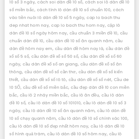
,
,
10 số 3 ngày
cách soi dàn đề 10 số
cách soi lô dàn đề 10
,
,
số miền bắc
cách tính lô dàn đề 10 số chuẩn 100
cách
,
vào tiền nuôi lô dàn đề 10 số 5 ngày
cap lo bach thu
,
,
dep nhat hom nay
cap lo bach thu hom nay
cặp lô
,
,
dàn đề 10 số ngày hôm nay
cầu chuẩn 3 miền đề 10
cầu
,
,
chuẩn dàn đề 10
cầu dàn đề 10 số ăn quanh năm
cầu
,
,
dàn đề hôm nay em
cầu dàn đề hôm nay là
cầu dàn đề
,
,
xổ số 5 số
cầu dàn đề xổ số 50 số
cầu dàn đề xổ số 60
,
,
ngày
cầu dàn đề xổ số an giang
cầu dàn đề xổ số ăn
,
,
thông
cầu dàn đề xổ số cần thơ
cầu dàn đề xổ số kiến
,
,
,
thiết
cầu dàn đề xổ số lô tô
cầu dàn đề xổ số nét
Cầu de
,
,
10 SỐ
cầu đề xổ số miền bắc
cầu đẹp dàn đề 10 con miền
,
,
,
bắc
cầu lô 2 nháy miền bắc
cầu lô ăn đều
cầu lô dàn
,
,
đề 10 số
cầu lô dàn đề 10 số 101010
cầu lô dàn đề 10 số 3
,
,
ngày
cầu lô dàn đề 10 số ăn quanh năm
cầu lô dàn đề
,
,
10 số chạy quanh năm
cầu lô dàn đề 10 số chính xác 100
,
cầu lô dàn đề 10 số đẹp nhất hôm nay
cầu lô dàn đề 10
,
,
số hình quả trám
cầu lô dàn đề 10 số hôm nay
cầu lô