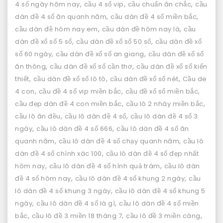
,
,
,
4 số ngày hôm nay
cầu 4 số vip
cầu chuẩn ăn chắc
cầu
,
,
dàn đề 4 số ăn quanh năm
cầu dàn đề 4 số miền bắc
,
,
cầu dàn đề hôm nay em
cầu dàn đề hôm nay là
cầu
,
,
dàn đề xổ số 5 số
cầu dàn đề xổ số 50 số
cầu dàn đề xổ
,
,
số 60 ngày
cầu dàn đề xổ số an giang
cầu dàn đề xổ số
,
,
ăn thông
cầu dàn đề xổ số cần thơ
cầu dàn đề xổ số kiến
,
,
,
thiết
cầu dàn đề xổ số lô tô
cầu dàn đề xổ số nét
Cầu de
,
,
,
4 con
cầu đề 4 số vip miền bắc
cầu đề xổ số miền bắc
,
,
cầu đẹp dàn đề 4 con miền bắc
cầu lô 2 nháy miền bắc
,
,
cầu lô ăn đều
cầu lô dàn đề 4 số
cầu lô dàn đề 4 số 3
,
,
ngày
cầu lô dàn đề 4 số 666
cầu lô dàn đề 4 số ăn
,
,
quanh năm
cầu lô dàn đề 4 số chạy quanh năm
cầu lô
,
dàn đề 4 số chính xác 100
cầu lô dàn đề 4 số đẹp nhất
,
,
hôm nay
cầu lô dàn đề 4 số hình quả trám
cầu lô dàn
,
,
đề 4 số hôm nay
cầu lô dàn đề 4 số khung 2 ngày
cầu
,
lô dàn đề 4 số khung 3 ngày
cầu lô dàn đề 4 số khung 5
,
,
ngày
cầu lô dàn đề 4 số là gì
cầu lô dàn đề 4 số miền
,
,
,
bắc
cầu lô đề 3 miền 18 tháng 7
cầu lô đề 3 miền càng