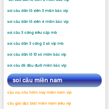
soi cầu dàn lô xiên 3 miền bắc vip
soi cầu dàn lô xiên 4 miền bắc vip
soi cầu 3 càng siêu cấp mb
soi cầu dàn 3 càng 2 số vip mb
soi cầu dàn lô 10 số miền bắc vip
soi cầu đề đầu đuôi miền bắc vip
soi cầu miền nam
cầu xỉu chủ hôm nay miền nam vip
cầu giải đặc biệt miền nam siêu vip