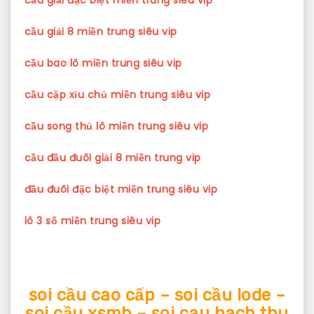
cầu giải đặc biệt miền trung siêu vip
cầu giải 8 miền trung siêu vip
cầu bao lô miền trung siêu vip
cầu cặp xỉu chủ miền trung siêu vip
cầu song thủ lô miền trung siêu vip
cầu đầu đuôi giải 8 miền trung vip
đầu đuôi đặc biệt miền trung siêu vip
lô 3 số miền trung siêu vip
soi cầu cao cấp – soi cầu lode –
soi cầu xsmb – soi cau bach thu