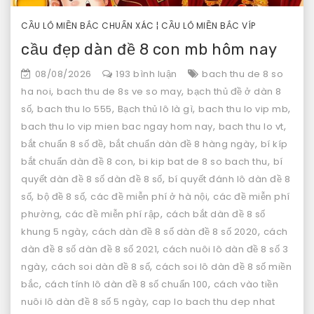
CẦU LÔ MIỀN BẮC CHUẨN XÁC
¦
CẦU LÔ MIỀN BẮC VÍP
cầu đẹp dàn đề 8 con mb hôm nay
ở
08/08/2026
193 bình luận
bach thu de 8 so
cầu
,
,
ha noi
bach thu de 8s ve so may
bạch thủ đề ở dàn 8
đẹp
,
,
,
,
số
bach thu lo 555
Bạch thủ lô là gì
bach thu lo vip mb
dàn
,
,
bach thu lo vip mien bac ngay hom nay
bach thu lo vt
đề
,
,
bắt chuẩn 8 số đề
bắt chuẩn dàn đề 8 hàng ngày
bí kíp
8
,
,
bắt chuẩn dàn đề 8 con
bi kip bat de 8 so bach thu
bí
con
,
quyết dàn đề 8 số dàn đề 8 số
bí quyết đánh lô dàn đề 8
mb
,
,
,
số
bộ đề 8 số
các đề miễn phí ở hà nội
các đề miễn phí
hôm
,
,
phường
các đề miễn phí rập
cách bắt dàn đề 8 số
nay
,
,
khung 5 ngày
cách dàn đề 8 số dàn đề 8 số 2020
cách
,
dàn đề 8 số dàn đề 8 số 2021
cách nuôi lô dàn đề 8 số 3
,
,
ngày
cách soi dàn đề 8 số
cách soi lô dàn đề 8 số miền
,
,
bắc
cách tính lô dàn đề 8 số chuẩn 100
cách vào tiền
,
nuôi lô dàn đề 8 số 5 ngày
cap lo bach thu dep nhat