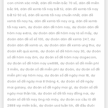
,
,
con chính xác nhất
dàn đề miền bắc 70 số
dàn đề miền
,
,
bắc 96
dàn đề xsmb tối nay bất tử
dàn đề xsmb tối nay
,
,
bất tử 50 số
dàn đề xsmb tối nay chuẩn nhất
dàn đề
,
,
xsmb tối nay hạ
dàn đề xsmb tối nay org
dàn đề xsmb
,
,
tối nay xem
dự đoán dàn đề hôm nay
dự đoán dàn đề
,
,
hôm nay extra
dự đoán dàn đề hôm nay là số mấy
dự
,
,
đoán dàn đề xổ số 100
dự đoán dàn đề xsmb 247
dự
,
,
đoán dàn đề xsmb ưi
dự đoán dàn đề xsmb ung thư
dự
,
,
đoán kết quả xsmb
dự đoán số đề hôm nay 30
dự đoán
,
,
số đề hôm nay âm
dự đoán số đề hôm nay dogecoin
,
dự đoán số đề hôm nay uw888
dự đoán số đề miễn phí
,
,
3 miền
dự đoán số đề miễn phí dự đoán
dự đoán số đề
,
,
miễn phí vip hôm nay
dự đoán số đề ngày mai 18
dự
,
đoán số đề ngày mai 8 tháng 4
dự đoán số đề ngày
,
,
mai galaxy
dự đoán số đề ngày mai gì
dự đoán số đề
,
,
ngày mai thần tài
dự đoán số đề tối nay đồng nai
dự
,
đoán số đề tối nay ông nội mày
dự đoán soi cầu lô đề
,
,
2888 vip miền bắc
dự đoán usd tuần tới
đề đầu đuôi