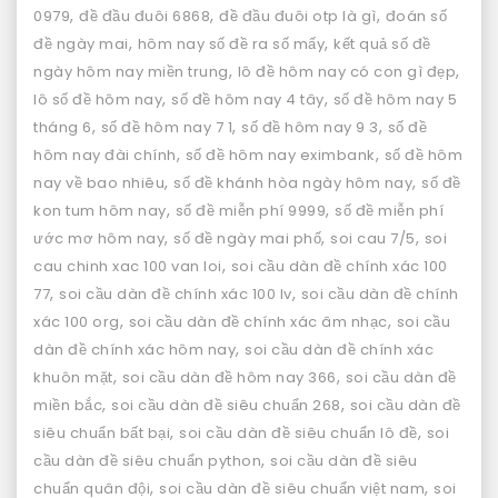
,
,
,
0979
đề đầu đuôi 6868
đề đầu đuôi otp là gì
đoán số
,
,
đề ngày mai
hôm nay số đề ra số mấy
kết quả số đề
,
,
ngày hôm nay miền trung
lô đề hôm nay có con gì đẹp
,
,
lô số đề hôm nay
số đề hôm nay 4 tây
số đề hôm nay 5
,
,
,
tháng 6
số đề hôm nay 7 1
số đề hôm nay 9 3
số đề
,
,
hôm nay đài chính
số đề hôm nay eximbank
số đề hôm
,
,
nay về bao nhiêu
số đề khánh hòa ngày hôm nay
số đề
,
,
kon tum hôm nay
số đề miễn phí 9999
số đề miễn phí
,
,
,
ước mơ hôm nay
số đề ngày mai phố
soi cau 7/5
soi
,
cau chinh xac 100 van loi
soi cầu dàn đề chính xác 100
,
,
77
soi cầu dàn đề chính xác 100 lv
soi cầu dàn đề chính
,
,
xác 100 org
soi cầu dàn đề chính xác âm nhạc
soi cầu
,
dàn đề chính xác hôm nay
soi cầu dàn đề chính xác
,
,
khuôn mặt
soi cầu dàn đề hôm nay 366
soi cầu dàn đề
,
,
miền bắc
soi cầu dàn đề siêu chuẩn 268
soi cầu dàn đề
,
,
siêu chuẩn bất bại
soi cầu dàn đề siêu chuẩn lô đề
soi
,
cầu dàn đề siêu chuẩn python
soi cầu dàn đề siêu
,
,
chuẩn quân đội
soi cầu dàn đề siêu chuẩn việt nam
soi