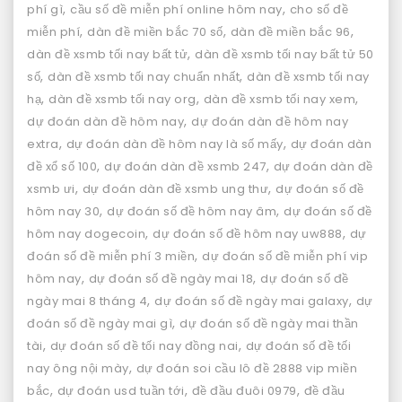
,
,
phí gì
cầu số đề miễn phí online hôm nay
cho số đề
,
,
,
miễn phí
dàn đề miền bắc 70 số
dàn đề miền bắc 96
,
dàn đề xsmb tối nay bất tử
dàn đề xsmb tối nay bất tử 50
,
,
số
dàn đề xsmb tối nay chuẩn nhất
dàn đề xsmb tối nay
,
,
,
hạ
dàn đề xsmb tối nay org
dàn đề xsmb tối nay xem
,
dự đoán dàn đề hôm nay
dự đoán dàn đề hôm nay
,
,
extra
dự đoán dàn đề hôm nay là số mấy
dự đoán dàn
,
,
đề xổ số 100
dự đoán dàn đề xsmb 247
dự đoán dàn đề
,
,
xsmb ưi
dự đoán dàn đề xsmb ung thư
dự đoán số đề
,
,
hôm nay 30
dự đoán số đề hôm nay âm
dự đoán số đề
,
,
hôm nay dogecoin
dự đoán số đề hôm nay uw888
dự
,
đoán số đề miễn phí 3 miền
dự đoán số đề miễn phí vip
,
,
hôm nay
dự đoán số đề ngày mai 18
dự đoán số đề
,
,
ngày mai 8 tháng 4
dự đoán số đề ngày mai galaxy
dự
,
đoán số đề ngày mai gì
dự đoán số đề ngày mai thần
,
,
tài
dự đoán số đề tối nay đồng nai
dự đoán số đề tối
,
nay ông nội mày
dự đoán soi cầu lô đề 2888 vip miền
,
,
,
bắc
dự đoán usd tuần tới
đề đầu đuôi 0979
đề đầu