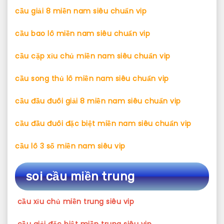
cầu giải 8 miền nam siêu chuẩn vip
cầu bao lô miền nam siêu chuẩn vip
cầu cặp xỉu chủ miền nam siêu chuẩn vip
cầu song thủ lô miền nam siêu chuẩn vip
cầu đầu đuôi giải 8 miền nam siêu chuẩn vip
cầu đầu đuôi đặc biệt miền nam siêu chuẩn vip
cầu lô 3 số miền nam siêu vip
soi cầu miền trung
cầu xỉu chủ miền trung siêu vip