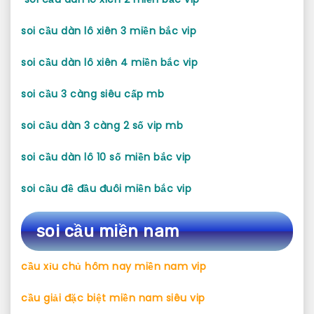
soi cầu dàn lô xiên 3 miền bắc vip
soi cầu dàn lô xiên 4 miền bắc vip
soi cầu 3 càng siêu cấp mb
soi cầu dàn 3 càng 2 số vip mb
soi cầu dàn lô 10 số miền bắc vip
soi cầu đề đầu đuôi miền bắc vip
soi cầu miền nam
cầu xỉu chủ hôm nay miền nam vip
cầu giải đặc biệt miền nam siêu vip