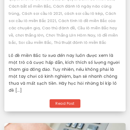
Lô
,
Cách bắt số miền Bắc
Cách đánh lô ngày nào cũng
Đề
,
,
,
trúng
Cách soi cầu lô 2021
cách soi cầu lô kép
Cách
Miền
,
soi cầu lô miền Bắc 2021
Cách tính lô đề miền Bắc của
Bắc
,
,
các chuyên gia
Cao thủ đánh đề
Cầu lô miền Bắc hay
–
,
,
,
về
chơi thắng lớn
Chơi Thắng Lớn Hôm Nay
lô đề miền
Chơi
,
,
bắc
Soi cầu miền Bắc
Thủ thuật đánh lô miền Bắc
Thắng
Lớn
Lô đề miền Bắc từ xưa đến nay luôn được xem là
Hôm
một trò cá cược hấp dẫn, kích thích số lượng người
Nay
tham gia đông đảo. Tuy nhiên, nếu không phải là
một tay chơi có kinh nghiệm, bạn sẽ nhanh chóng
thua và mất sạch tiền. Hãy học hỏi những bí kíp lô
đề […]
Read Post