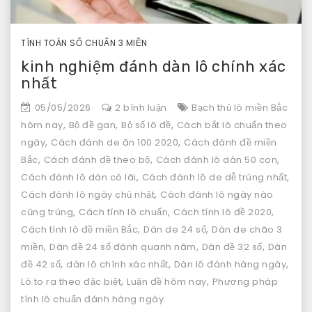
TÍNH TOÁN SỐ CHUẨN 3 MIỀN
kinh nghiệm đánh dàn lô chính xác
nhất
ở
05/05/2026
2 bình luận
Bạch thủ lô miền Bắc
kinh
,
,
,
hôm nay
Bộ đề gan
Bộ số lô đề
Cách bắt lô chuẩn theo
nghiệm
,
,
ngày
Cách đánh de ăn 100 2020
Cách đánh đề miền
đánh
,
,
,
Bắc
Cách đánh đề theo bộ
Cách đánh lô dàn 50 con
dàn
,
,
Cách đánh lô dàn có lãi
Cách đánh lô de dễ trúng nhất
lô
,
Cách đánh lô ngày chủ nhật
Cách đánh lô ngày nào
chính
,
,
,
cũng trúng
Cách tính lô chuẩn
Cách tính lô đề 2020
xác
,
,
Cách tính lô đề miền Bắc
Dàn de 24 số
Dàn de chão 3
nhất
,
,
,
miền
Dàn đề 24 số đánh quanh năm
Dàn đề 32 số
Dàn
,
,
,
đề 42 số
dàn lô chính xác nhất
Dàn lô đánh hàng ngày
,
,
Lô to ra theo đặc biệt
Luận đề hôm nay
Phương pháp
tính lô chuẩn đánh hàng ngày