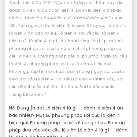
4
,
,
Cách tính lô De 2021
Cặp xiên 3 đẹp nhất hôm nay
dự
hiệu
,
,
đoán lô xiên 4
dự đoán xiên 4
Đánh lô xiên 4 ăn bao
quả
,
,
nhiêu
đánh lô xiên 4 hiệu quả
đánh lô xiên 4 hiệu quả
100
,
,
,
,
100
Kinh nghiệm đánh xiên 4
lo xien 3 hay ve
Lô xiên 4
,
,
lô xiên 4 ăn bao nhiêu
Lô xiên 4 hay về cầu
lô xiên 4
,
,
,
hiệu quả
lô xiên 4 là gì
lô xiên 4 trúng liên tiếp
một số
,
phương pháp soi cầu lô xiên
một số phương pháp soi
,
,
cầu lô xiên 4
Phương pháp bắt lô
phương pháp soi cầu
,
,
lô xiên 4
phương pháp soi cầu lô xiên 4 hiệu quả
,
Phương pháp tính lô chuẩn đánh hàng ngày
soi cầu lô
,
,
,
xiên
soi cầu lô xiên 4
Soi Cầu Lô Xiên 4 Chính Xác
Soi
,
,
,
cầu xiên 4 miễn phí
Soi lô xiên 4
Soi lô xiên chuẩn
Thống kê lô xiên 4
Nội Dung [hide] Lô xiên 4 là gì – đánh lô xiên 4 ăn
bao nhiêu? Một số phương pháp soi cầu lô xiên 4
hiệu quả Phương pháp soi số về cùng nhau Phương
pháp dựa vào các cầu lô xiên Lô xiên 4 là gì – đánh