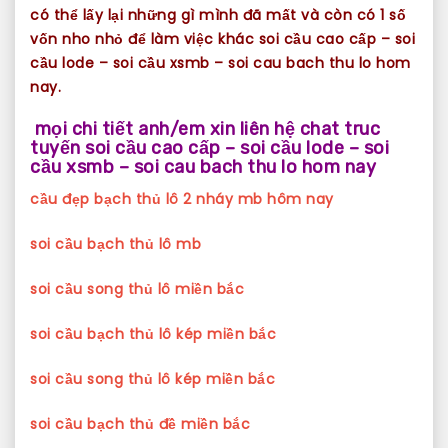
có thể lấy lại những gì mình đã mất và còn có 1 số
vốn nho nhỏ để làm việc khác soi cầu cao cấp – soi
cầu lode – soi cầu xsmb – soi cau bach thu lo hom
nay.
mọi chi tiết anh/em xin liên hệ chat truc
tuyến soi cầu cao cấp – soi cầu lode – soi
cầu xsmb – soi cau bach thu lo hom nay
cầu đẹp bạch thủ lô 2 nháy mb hôm nay
soi cầu bạch thủ lô mb
soi cầu song thủ lô miền bắc
soi cầu bạch thủ lô kép miền bắc
soi cầu song thủ lô kép miền bắc
soi cầu bạch thủ đề miền bắc