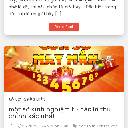
bảy, bắt kép từ cầu giải bảy, soi cầu giải 7 theo bạc
nhớ lô đề, soi cầu ghép từ giải bảy,… Đặc biệt trong
đó, tính lô rơi giải bảy […]
Read Post
SỔ MƠ LÔ ĐỀ 3 MIỀN
một số kinh nghiệm từ các lô thủ
chính xác nhất
ở
05/05/2026
2 bình luận
các lô thủ chính xác