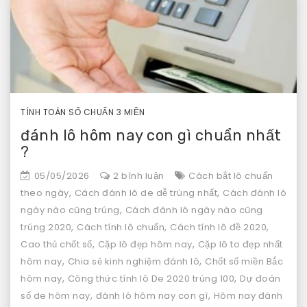
TÍNH TOÁN SỐ CHUẨN 3 MIỀN
đánh lô hôm nay con gì chuẩn nhất
?
ở
05/05/2026
2 bình luận
Cách bắt lô chuẩn
đánh
,
,
theo ngày
Cách đánh lô de dễ trúng nhất
Cách đánh lô
lô
,
ngày nào cũng trúng
Cách đánh lô ngày nào cũng
hôm
,
,
,
trúng 2020
Cách tính lô chuẩn
Cách tính lô đề 2020
nay
,
,
Cao thủ chốt số
Cặp lô đẹp hôm nay
Cặp lô to đẹp nhất
con
,
,
hôm nay
Chia sẻ kinh nghiệm đánh lô
Chốt số miền Bắc
gì
,
,
hôm nay
Công thức tính lô De 2020 trúng 100
Dự đoán
chuẩn
,
,
số de hôm nay
đánh lô hôm nay con gì
Hôm nay đánh
nhất