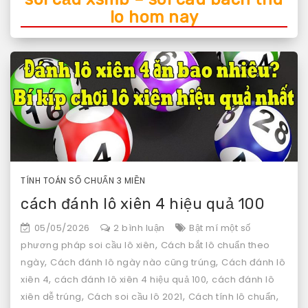
lo hom nay
TÍNH TOÁN SỐ CHUẨN 3 MIỀN
cách đánh lô xiên 4 hiệu quả 100
ở
05/05/2026
2 bình luận
Bật mí một số
cách
,
phương pháp soi cầu lô xiên
Cách bắt lô chuẩn theo
đánh
,
,
ngày
Cách đánh lô ngày nào cũng trúng
Cách đánh lô
lô
,
,
xiên 4
cách đánh lô xiên 4 hiệu quả 100
cách đánh lô
xiên
,
,
,
xiên dễ trúng
Cách soi cầu lô 2021
Cách tính lô chuẩn