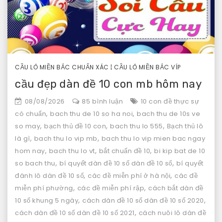
CẦU LÔ MIỀN BẮC CHUẨN XÁC
¦
CẦU LÔ MIỀN BẮC VÍP
cầu đẹp dàn đề 10 con mb hôm nay
ở
08/08/2026
85 bình luận
10 con đề thực sự
cầu
,
,
có chuẩn
bach thu de 10 so ha noi
bach thu de 10s ve
đẹp
,
,
,
so may
bạch thủ đề 10 con
bach thu lo 555
Bạch thủ lô
dàn
,
,
là gì
bach thu lo vip mb
bach thu lo vip mien bac ngay
đề
,
,
,
hom nay
bach thu lo vt
bắt chuẩn đề 10
bi kip bat de 10
10
,
,
so bach thu
bí quyết dàn đề 10 số dàn đề 10 số
bí quyết
con
,
,
đánh lô dàn đề 10 số
các đề miễn phí ở hà nội
các đề
mb
,
,
miễn phí phường
các đề miễn phí rập
cách bắt dàn đề
hôm
,
,
10 số khung 5 ngày
cách dàn đề 10 số dàn đề 10 số 2020
nay
,
cách dàn đề 10 số dàn đề 10 số 2021
cách nuôi lô dàn đề