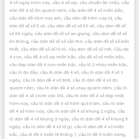
,
,
,
4 số ngày hôm nay
cầu 4 số vip
cầu chuẩn ăn chắc
cầu
,
,
dàn đề 4 số ăn quanh năm
cầu dàn đề 4 số miền bắc
,
,
cầu dàn đề hôm nay em
cầu dàn đề hôm nay là
cầu
,
,
dàn đề xổ số 5 số
cầu dàn đề xổ số 50 số
cầu dàn đề xổ
,
,
số 60 ngày
cầu dàn đề xổ số an giang
cầu dàn đề xổ số
,
,
ăn thông
cầu dàn đề xổ số cần thơ
cầu dàn đề xổ số kiến
,
,
,
thiết
cầu dàn đề xổ số lô tô
cầu dàn đề xổ số nét
Cầu de
,
,
,
4 con
cầu đề 4 số vip miền bắc
cầu đề xổ số miền bắc
,
,
cầu đẹp dàn đề 4 con miền bắc
cầu lô 2 nháy miền bắc
,
,
cầu lô ăn đều
cầu lô dàn đề 4 số
cầu lô dàn đề 4 số 3
,
,
ngày
cầu lô dàn đề 4 số 666
cầu lô dàn đề 4 số ăn
,
,
quanh năm
cầu lô dàn đề 4 số chạy quanh năm
cầu lô
,
dàn đề 4 số chính xác 100
cầu lô dàn đề 4 số đẹp nhất
,
,
hôm nay
cầu lô dàn đề 4 số hình quả trám
cầu lô dàn
,
,
đề 4 số hôm nay
cầu lô dàn đề 4 số khung 2 ngày
cầu
,
lô dàn đề 4 số khung 3 ngày
cầu lô dàn đề 4 số khung 5
,
,
ngày
cầu lô dàn đề 4 số là gì
cầu lô dàn đề 4 số miền
,
,
,
bắc
cầu lô đề 3 miền 18 tháng 7
cầu lô đề 3 miền càng