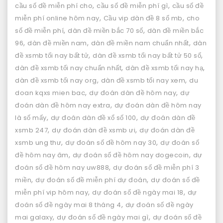
,
,
cầu số đề miễn phí cho
cầu số đề miễn phí gì
cầu số đề
,
,
miễn phí online hôm nay
Cầu vip dàn đề 8 số mb
cho
,
,
số đề miễn phí
dàn đề miền bắc 70 số
dàn đề miền bắc
,
,
,
96
dàn đề miền nam
dàn đề miền nam chuẩn nhất
dàn
,
,
đề xsmb tối nay bất tử
dàn đề xsmb tối nay bất tử 50 số
,
,
dàn đề xsmb tối nay chuẩn nhất
dàn đề xsmb tối nay hạ
,
,
dàn đề xsmb tối nay org
dàn đề xsmb tối nay xem
du
,
,
doan kqxs mien bac
dự đoán dàn đề hôm nay
dự
,
đoán dàn đề hôm nay extra
dự đoán dàn đề hôm nay
,
,
là số mấy
dự đoán dàn đề xổ số 100
dự đoán dàn đề
,
,
xsmb 247
dự đoán dàn đề xsmb ưi
dự đoán dàn đề
,
,
xsmb ung thư
dự đoán số đề hôm nay 30
dự đoán số
,
,
đề hôm nay âm
dự đoán số đề hôm nay dogecoin
dự
,
đoán số đề hôm nay uw888
dự đoán số đề miễn phí 3
,
,
miền
dự đoán số đề miễn phí dự đoán
dự đoán số đề
,
,
miễn phí vip hôm nay
dự đoán số đề ngày mai 18
dự
,
đoán số đề ngày mai 8 tháng 4
dự đoán số đề ngày
,
,
mai galaxy
dự đoán số đề ngày mai gì
dự đoán số đề