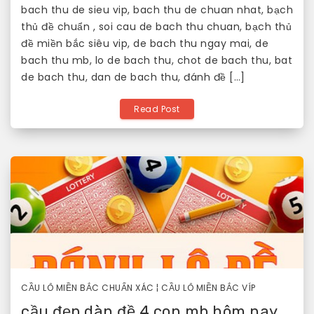
bach thu de sieu vip, bach thu de chuan nhat, bạch
thủ đề chuẩn , soi cau de bach thu chuan, bạch thủ
đề miền bắc siêu vip, de bach thu ngay mai, de
bach thu mb, lo de bach thu, chot de bach thu, bat
de bach thu, dan de bach thu, đánh đề […]
Read Post
CẦU LÔ MIỀN BẮC CHUẨN XÁC
¦
CẦU LÔ MIỀN BẮC VÍP
cầu đẹp dàn đề 4 con mb hôm nay