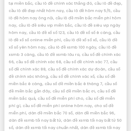
,
,
,
tại miền bắc
cầu lô đề chính xác thắng đó
cầu lô đề đẹp
,
,
cầu lô đề đẹp nhất hôm nay
cầu lô đề hôm nay 5/5
cầu
,
lô đề hôm nay ông nội
cầu lô đề miền bắc miễn phí hôm
,
,
nay
cầu lô đề siêu vip miền bắc
cầu lô đề siêu vip ngày
,
,
,
hôm nay
cầu lô đề xổ số 123
cầu lô đề xổ số ê càng
cầu
,
,
lô đề xổ số online miễn phí
cầu lô đề xổ số xổ
cầu lô đề
,
,
xổ số yên hôm nay
cầu lô đề xsmb 100 ngày
cầu lô đề
,
,
xsmb 3 càng
cầu lô đề xsmb lâu ra
cầu số đề chính xác
,
,
,
66
cầu số đề chính xác 68
cầu số đề chính xác 77
cầu
,
,
số đề chính xác 88
cầu số đề chính xác dự đoán
cầu số
,
,
đề chính xác không
cầu số đề chính xác xổ
cầu số đề
,
,
miền bắc ê càng
cầu số đề miền bắc ê tháng 7
cầu số
,
,
đề miền bắc gần đây
cầu số đề miền bắc ơi
cầu số đề
,
,
miền bắc quả
cầu số đề miễn phí cho
cầu số đề miễn
,
,
phí gì
cầu số đề miễn phí online hôm nay
cho số đề
,
,
,
miễn phí
dàn đề miền bắc 70 số
dàn đề miền bắc 96
,
dàn đề xsmb tối nay bất tử
dàn đề xsmb tối nay bất tử 50
,
,
số
dàn đề xsmb tối nay chuẩn nhất
dàn đề xsmb tối nay