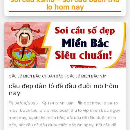
lo hom nay
CẦU LÔ MIỀN BẮC CHUẨN XÁC
¦
CẦU LÔ MIỀN BẮC VÍP
cầu đẹp dàn lô đề đầu đuôi mb hôm
nay
ở
08/08/2026
194 bình luận
bach thu lo ve so
cầu
,
,
may
bach thu lo vip mb
bach thu lo vip mien bac ngay
đẹp
,
,
hom nay
bạch thủ miền bắc
bắt cầu đề đầu đuôi miền
dàn
,
,
bắc
bắt cầu đề đầu đuôi miền bắc ăn ngay
bắt cầu đề