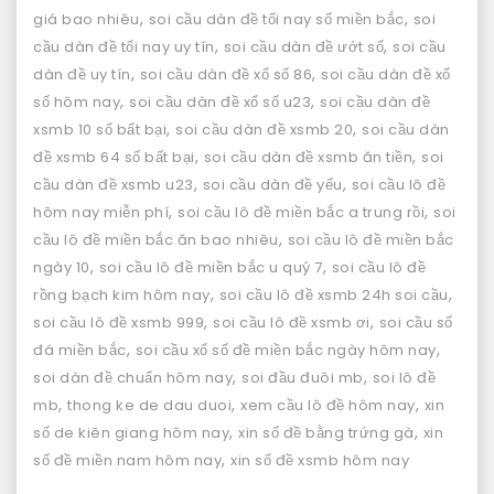
,
,
giá bao nhiêu
soi cầu dàn đề tối nay số miền bắc
soi
,
,
cầu dàn đề tối nay uy tín
soi cầu dàn đề ướt số
soi cầu
,
,
dàn đề uy tín
soi cầu dàn đề xổ số 86
soi cầu dàn đề xổ
,
,
số hôm nay
soi cầu dàn đề xổ số u23
soi cầu dàn đề
,
,
xsmb 10 số bất bại
soi cầu dàn đề xsmb 20
soi cầu dàn
,
,
đề xsmb 64 số bất bại
soi cầu dàn đề xsmb ăn tiền
soi
,
,
cầu dàn đề xsmb u23
soi cầu dàn đề yếu
soi cầu lô đề
,
,
hôm nay miễn phí
soi cầu lô đề miền bắc a trung rồi
soi
,
cầu lô đề miền bắc ăn bao nhiêu
soi cầu lô đề miền bắc
,
,
ngày 10
soi cầu lô đề miền bắc u quý 7
soi cầu lô đề
,
,
rồng bạch kim hôm nay
soi cầu lô đề xsmb 24h soi cầu
,
,
soi cầu lô đề xsmb 999
soi cầu lô đề xsmb ơi
soi cầu số
,
,
đá miền bắc
soi cầu xổ số đề miền bắc ngày hôm nay
,
,
soi dàn đề chuẩn hôm nay
soi đầu đuôi mb
soi lô đề
,
,
,
mb
thong ke de dau duoi
xem cầu lô đề hôm nay
xin
,
,
số de kiên giang hôm nay
xin số đề bằng trứng gà
xin
,
số đề miền nam hôm nay
xin số đề xsmb hôm nay