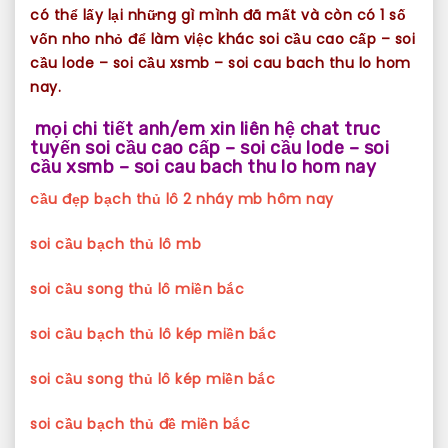
có thể lấy lại những gì mình đã mất và còn có 1 số
vốn nho nhỏ để làm việc khác soi cầu cao cấp – soi
cầu lode – soi cầu xsmb – soi cau bach thu lo hom
nay.
mọi chi tiết anh/em xin liên hệ chat truc
tuyến soi cầu cao cấp – soi cầu lode – soi
cầu xsmb – soi cau bach thu lo hom nay
cầu đẹp bạch thủ lô 2 nháy mb hôm nay
soi cầu bạch thủ lô mb
soi cầu song thủ lô miền bắc
soi cầu bạch thủ lô kép miền bắc
soi cầu song thủ lô kép miền bắc
soi cầu bạch thủ đề miền bắc