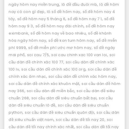
,
,
ngày hôm nay miền trung
lô đề đầu đuôi mb
lô đề hôm
,
,
nay có con gì đẹp
lô số đề hôm nay
số đề hôm nay 4
,
,
,
tây
số đề hôm nay 5 tháng 6
số đề hôm nay 7 1
số đề
,
,
hôm nay 9 3
số đề hôm nay đài chính
số đề hôm nay
,
,
eximbank
số đề hôm nay về bao nhiêu
số đề khánh
,
,
hòa ngày hôm nay
số đề kon tum hôm nay
số đề miễn
,
,
phí 9999
số đề miễn phí ước mơ hôm nay
số đề ngày
,
,
,
mai phố
soi cau 7/5
soi cau chinh xac 100 van loi
soi
,
cầu dàn đề chính xác 100 77
soi cầu dàn đề chính xác
,
,
100 lv
soi cầu dàn đề chính xác 100 org
soi cầu dàn đề
,
,
chính xác âm nhạc
soi cầu dàn đề chính xác hôm nay
,
soi cầu dàn đề chính xác khuôn mặt
soi cầu dàn đề hôm
,
,
nay 366
soi cầu dàn đề miền bắc
soi cầu dàn đề siêu
,
,
chuẩn 268
soi cầu dàn đề siêu chuẩn bất bại
soi cầu
,
dàn đề siêu chuẩn lô đề
soi cầu dàn đề siêu chuẩn
,
,
python
soi cầu dàn đề siêu chuẩn quân đội
soi cầu dàn
,
,
đề siêu chuẩn việt nam
soi cầu dàn đề tối nay 20
soi
,
cầu dàn đề tối nay chính xác nhất
soi cầu dàn đề tối nay