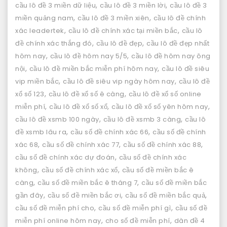
,
,
cầu lô đề 3 miền dữ liệu
cầu lô đề 3 miền lời
cầu lô đề 3
,
,
miền quảng nam
cầu lô đề 3 miền xiên
cầu lô đề chính
,
,
xác leadertek
cầu lô đề chính xác tại miền bắc
cầu lô
,
,
đề chính xác thắng đó
cầu lô đề đẹp
cầu lô đề đẹp nhất
,
,
hôm nay
cầu lô đề hôm nay 5/5
cầu lô đề hôm nay ông
,
,
nội
cầu lô đề miền bắc miễn phí hôm nay
cầu lô đề siêu
,
,
vip miền bắc
cầu lô đề siêu vip ngày hôm nay
cầu lô đề
,
,
xổ số 123
cầu lô đề xổ số ê càng
cầu lô đề xổ số online
,
,
,
miễn phí
cầu lô đề xổ số xổ
cầu lô đề xổ số yên hôm nay
,
,
cầu lô đề xsmb 100 ngày
cầu lô đề xsmb 3 càng
cầu lô
,
,
đề xsmb lâu ra
cầu số đề chính xác 66
cầu số đề chính
,
,
,
xác 68
cầu số đề chính xác 77
cầu số đề chính xác 88
,
cầu số đề chính xác dự đoán
cầu số đề chính xác
,
,
không
cầu số đề chính xác xổ
cầu số đề miền bắc ê
,
,
càng
cầu số đề miền bắc ê tháng 7
cầu số đề miền bắc
,
,
,
gần đây
cầu số đề miền bắc ơi
cầu số đề miền bắc quả
,
,
cầu số đề miễn phí cho
cầu số đề miễn phí gì
cầu số đề
,
,
miễn phí online hôm nay
cho số đề miễn phí
dàn đề 4