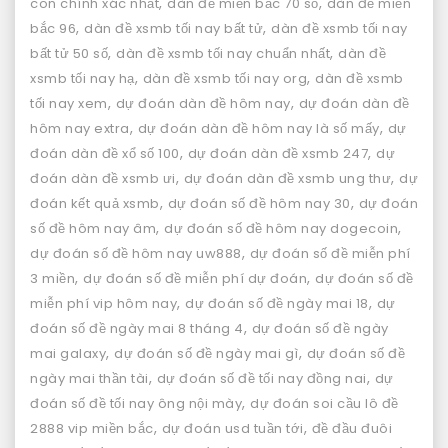
,
,
con chính xác nhất
dàn đề miền bắc 70 số
dàn đề miền
,
,
bắc 96
dàn đề xsmb tối nay bất tử
dàn đề xsmb tối nay
,
,
bất tử 50 số
dàn đề xsmb tối nay chuẩn nhất
dàn đề
,
,
xsmb tối nay hạ
dàn đề xsmb tối nay org
dàn đề xsmb
,
,
tối nay xem
dự đoán dàn đề hôm nay
dự đoán dàn đề
,
,
hôm nay extra
dự đoán dàn đề hôm nay là số mấy
dự
,
,
đoán dàn đề xổ số 100
dự đoán dàn đề xsmb 247
dự
,
,
đoán dàn đề xsmb ưi
dự đoán dàn đề xsmb ung thư
dự
,
,
đoán kết quả xsmb
dự đoán số đề hôm nay 30
dự đoán
,
,
số đề hôm nay âm
dự đoán số đề hôm nay dogecoin
,
dự đoán số đề hôm nay uw888
dự đoán số đề miễn phí
,
,
3 miền
dự đoán số đề miễn phí dự đoán
dự đoán số đề
,
,
miễn phí vip hôm nay
dự đoán số đề ngày mai 18
dự
,
đoán số đề ngày mai 8 tháng 4
dự đoán số đề ngày
,
,
mai galaxy
dự đoán số đề ngày mai gì
dự đoán số đề
,
,
ngày mai thần tài
dự đoán số đề tối nay đồng nai
dự
,
đoán số đề tối nay ông nội mày
dự đoán soi cầu lô đề
,
,
2888 vip miền bắc
dự đoán usd tuần tới
đề đầu đuôi