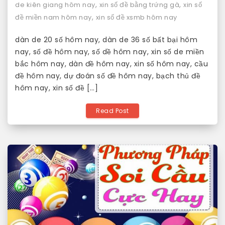
,
,
de kiên giang hôm nay
xin số đề bằng trứng gà
xin số
,
đề miền nam hôm nay
xin số đề xsmb hôm nay
dàn de 20 số hôm nay, dàn de 36 số bất bại hôm
nay, số đề hôm nay, số dề hôm nay, xin số de miền
bắc hôm nay, dàn đề hôm nay, xin số hôm nay, cầu
đề hôm nay, dự đoán số đề hôm nay, bạch thủ đề
hôm nay, xin số đề […]
Read Post