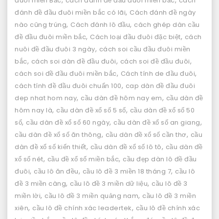
,
,
đuôi miền Bắc
cách đánh đề đầu đuôi miền bắc
cách
,
đánh đề đầu đuôi miền bắc có lãi
Cách đánh đề ngày
,
,
nào cũng trúng
Cách đánh lô đầu
cách ghép dàn cầu
,
,
đề đầu đuôi miền bắc
Cách loại đầu đuôi đặc biệt
cách
,
nuôi đề đầu đuôi 3 ngày
cách soi cầu đầu đuôi miền
,
,
,
bắc
cách soi dàn đề đầu đuôi
cách soi đề đầu đuôi
,
,
cách soi đề đầu đuôi miền bắc
Cách tính de đầu đuôi
,
cách tính đề đầu đuôi chuẩn 100
cap dàn đề đầu đuôi
,
,
dep nhat hom nay
cầu dàn đề hôm nay em
cầu dàn đề
,
,
hôm nay là
cầu dàn đề xổ số 5 số
cầu dàn đề xổ số 50
,
,
,
số
cầu dàn đề xổ số 60 ngày
cầu dàn đề xổ số an giang
,
,
cầu dàn đề xổ số ăn thông
cầu dàn đề xổ số cần thơ
cầu
,
,
dàn đề xổ số kiến thiết
cầu dàn đề xổ số lô tô
cầu dàn đề
,
,
xổ số nét
cầu đề xổ số miền bắc
cầu đẹp dàn lô đề đầu
,
,
,
đuôi
cầu lô ăn đều
cầu lô đề 3 miền 18 tháng 7
cầu lô
,
,
đề 3 miền càng
cầu lô đề 3 miền dữ liệu
cầu lô đề 3
,
,
miền lời
cầu lô đề 3 miền quảng nam
cầu lô đề 3 miền
,
,
xiên
cầu lô đề chính xác leadertek
cầu lô đề chính xác