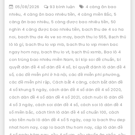
ở
05/08/2026
93 bình luận
4 càng ăn bao
cầu
,
,
,
nhiêu
4 càng ăn bao nhiêu tiền
4 càng miền Bắc
5
đẹp
,
,
càng ăn bao nhiêu
5 càng được bao nhiêu tiền
50
dàn
,
nghìn 4 càng được bao nhiêu tiền
bach thu de 4 so ha
đề
,
,
,
noi
bach thu de 4s ve so may
bach thu lo 555
Bạch thủ
4
,
,
lô là gì
bach thu lo vip mb
bach thu lo vip mien bac
con
,
,
,
ngay hom nay
bach thu lo vt
bạch thủ xsmb
Bao lô 4
mb
,
,
con trúng bao nhiêu miền Nam
bí kíp soi đề chuẩn
bí
hôm
,
quyết dàn đề 4 số dàn đề 4 số
bí quyết đánh lô dàn đề 4
nay
,
,
,
số
các đề miễn phí ở hà nội
các đề miễn phí phường
,
,
các đề miễn phí rập
Cách bắt 4 càng
cách bắt dàn đề
,
,
4 số khung 5 ngày
cách dàn đề 4 số dàn đề 4 số 2020
,
cách dàn đề 4 số dàn đề 4 số 2021
cách nuôi lô dàn đề
,
,
4 số 3 ngày
cách soi dàn đề 4 số
cách soi lô dàn đề 4
,
,
số miền bắc
cách tính lô dàn đề 4 số chuẩn 100
cách
,
vào tiền nuôi lô dàn đề 4 số 5 ngày
cap lo bach thu dep
,
,
nhat hom nay
cap lo bach thu hom nay
cặp lô dàn đề
,
,
,
4 số ngày hôm nay
cầu 4 số vip
cầu chuẩn ăn chắc
cầu