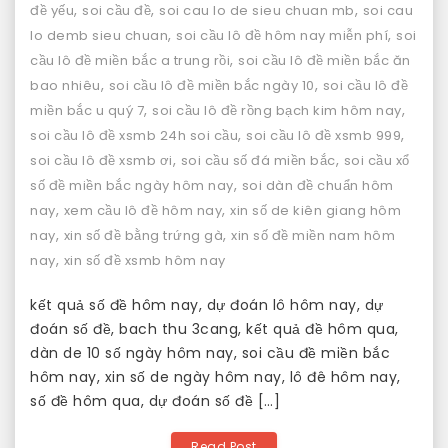
,
,
,
đề yếu
soi cầu đề
soi cau lo de sieu chuan mb
soi cau
,
,
lo demb sieu chuan
soi cầu lô đề hôm nay miễn phí
soi
,
cầu lô đề miền bắc a trung rồi
soi cầu lô đề miền bắc ăn
,
,
bao nhiêu
soi cầu lô đề miền bắc ngày 10
soi cầu lô đề
,
,
miền bắc u quý 7
soi cầu lô đề rồng bạch kim hôm nay
,
,
soi cầu lô đề xsmb 24h soi cầu
soi cầu lô đề xsmb 999
,
,
soi cầu lô đề xsmb ơi
soi cầu số đá miền bắc
soi cầu xổ
,
số đề miền bắc ngày hôm nay
soi dàn đề chuẩn hôm
,
,
nay
xem cầu lô đề hôm nay
xin số de kiên giang hôm
,
,
nay
xin số đề bằng trứng gà
xin số đề miền nam hôm
,
nay
xin số đề xsmb hôm nay
kết quả số đề hôm nay, dự đoán lô hôm nay, dự
đoán số đề, bach thu 3cang, kết quả đề hôm qua,
dàn de 10 số ngày hôm nay, soi cầu đề miền bắc
hôm nay, xin số de ngày hôm nay, lô đê hôm nay,
số đề hôm qua, dự đoán số đề […]
Read Post