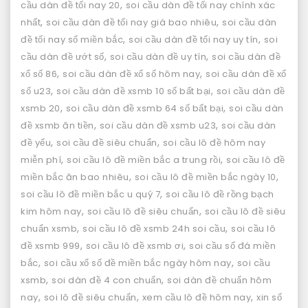
,
cầu dàn đề tối nay 20
soi cầu dàn đề tối nay chính xác
,
,
nhất
soi cầu dàn đề tối nay giá bao nhiêu
soi cầu dàn
,
,
đề tối nay số miền bắc
soi cầu dàn đề tối nay uy tín
soi
,
,
cầu dàn đề ướt số
soi cầu dàn đề uy tín
soi cầu dàn đề
,
,
xổ số 86
soi cầu dàn đề xổ số hôm nay
soi cầu dàn đề xổ
,
,
số u23
soi cầu dàn đề xsmb 10 số bất bại
soi cầu dàn đề
,
,
xsmb 20
soi cầu dàn đề xsmb 64 số bất bại
soi cầu dàn
,
,
đề xsmb ăn tiền
soi cầu dàn đề xsmb u23
soi cầu dàn
,
,
đề yếu
soi cầu đề siêu chuẩn
soi cầu lô đề hôm nay
,
,
miễn phí
soi cầu lô đề miền bắc a trung rồi
soi cầu lô đề
,
,
miền bắc ăn bao nhiêu
soi cầu lô đề miền bắc ngày 10
,
soi cầu lô đề miền bắc u quý 7
soi cầu lô đề rồng bạch
,
,
kim hôm nay
soi cầu lô đề siêu chuẩn
soi cầu lô đề siêu
,
,
chuẩn xsmb
soi cầu lô đề xsmb 24h soi cầu
soi cầu lô
,
,
đề xsmb 999
soi cầu lô đề xsmb ơi
soi cầu số đá miền
,
,
bắc
soi cầu xổ số đề miền bắc ngày hôm nay
soi cầu
,
,
xsmb
soi dàn đề 4 con chuẩn
soi dàn đề chuẩn hôm
,
,
,
nay
soi lô đề siêu chuẩn
xem cầu lô đề hôm nay
xin số