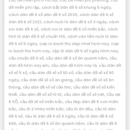
,
,
các đề miễn phí ở hà nội
các đề miễn phí phường
các
mb
,
,
đề miễn phí rập
cách bắt dàn đề 6 số khung 5 ngày
hôm
,
cách dàn đề 6 số dàn đề 6 số 2020
cách dàn đề 6 số
nay
,
,
dàn đề 6 số 2021
cách nuôi lô dàn đề 6 số 3 ngày
cách
,
,
soi dàn đề 6 số
cách soi lô dàn đề 6 số miền bắc
cách
,
tính lô dàn đề 6 số chuẩn 100
cách vào tiền nuôi lô dàn
,
,
đề 6 số 5 ngày
cap lo bach thu dep nhat hom nay
cap
,
,
lo bach thu hom nay
cặp lô dàn đề 6 số ngày hôm nay
,
,
cầu chuẩn đề 6 số
cầu dàn đề 6 số ăn quanh năm
cầu
,
,
dàn đề hôm nay em
cầu dàn đề hôm nay là
cầu dàn đề
,
,
xổ số 5 số
cầu dàn đề xổ số 50 số
cầu dàn đề xổ số 60
,
,
ngày
cầu dàn đề xổ số an giang
cầu dàn đề xổ số ăn
,
,
thông
cầu dàn đề xổ số cần thơ
cầu dàn đề xổ số kiến
,
,
,
thiết
cầu dàn đề xổ số lô tô
cầu dàn đề xổ số nét
Cầu de
,
,
6 SỐ
cầu đề xổ số miền bắc
cầu đẹp dàn đề 6 con miền
,
,
,
bắc
cầu lô 2 nháy miền bắc
cầu lô ăn đều
cầu lô dàn
,
,
đề 6 số
cầu lô dàn đề 6 số 3 ngày
cầu lô dàn đề 6 số
,
,
666
cầu lô dàn đề 6 số ăn quanh năm
cầu lô dàn đề 6