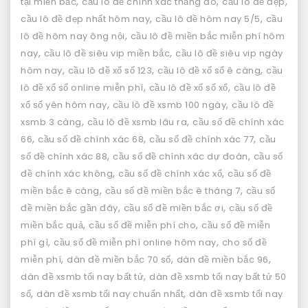
,
,
,
tại miền bắc
cầu lô đề chính xác thắng đó
cầu lô đề đẹp
,
,
cầu lô đề đẹp nhất hôm nay
cầu lô đề hôm nay 5/5
cầu
,
lô đề hôm nay ông nội
cầu lô đề miền bắc miễn phí hôm
,
,
nay
cầu lô đề siêu vip miền bắc
cầu lô đề siêu vip ngày
,
,
,
hôm nay
cầu lô đề xổ số 123
cầu lô đề xổ số ê càng
cầu
,
,
lô đề xổ số online miễn phí
cầu lô đề xổ số xổ
cầu lô đề
,
,
xổ số yên hôm nay
cầu lô đề xsmb 100 ngày
cầu lô đề
,
,
xsmb 3 càng
cầu lô đề xsmb lâu ra
cầu số đề chính xác
,
,
,
66
cầu số đề chính xác 68
cầu số đề chính xác 77
cầu
,
,
số đề chính xác 88
cầu số đề chính xác dự đoán
cầu số
,
,
đề chính xác không
cầu số đề chính xác xổ
cầu số đề
,
,
miền bắc ê càng
cầu số đề miền bắc ê tháng 7
cầu số
,
,
đề miền bắc gần đây
cầu số đề miền bắc ơi
cầu số đề
,
,
miền bắc quả
cầu số đề miễn phí cho
cầu số đề miễn
,
,
phí gì
cầu số đề miễn phí online hôm nay
cho số đề
,
,
,
miễn phí
dàn đề miền bắc 70 số
dàn đề miền bắc 96
,
dàn đề xsmb tối nay bất tử
dàn đề xsmb tối nay bất tử 50
,
,
số
dàn đề xsmb tối nay chuẩn nhất
dàn đề xsmb tối nay