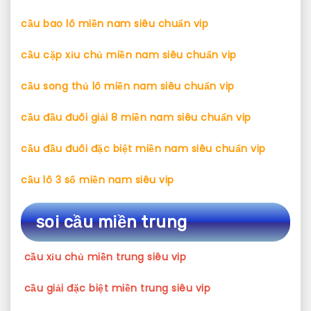
cầu bao lô miền nam siêu chuẩn vip
cầu cặp xỉu chủ miền nam siêu chuẩn vip
cầu song thủ lô miền nam siêu chuẩn vip
cầu đầu đuôi giải 8 miền nam siêu chuẩn vip
cầu đầu đuôi đặc biệt miền nam siêu chuẩn vip
cầu lô 3 số miền nam siêu vip
soi cầu miền trung
cầu xỉu chủ miền trung siêu vip
cầu giải đặc biệt miền trung siêu vip