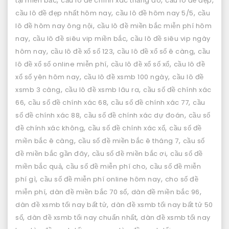
,
,
,
tại miền bắc
cầu lô đề chính xác thắng đó
cầu lô đề đẹp
,
,
cầu lô đề đẹp nhất hôm nay
cầu lô đề hôm nay 5/5
cầu
,
lô đề hôm nay ông nội
cầu lô đề miền bắc miễn phí hôm
,
,
nay
cầu lô đề siêu vip miền bắc
cầu lô đề siêu vip ngày
,
,
,
hôm nay
cầu lô đề xổ số 123
cầu lô đề xổ số ê càng
cầu
,
,
lô đề xổ số online miễn phí
cầu lô đề xổ số xổ
cầu lô đề
,
,
xổ số yên hôm nay
cầu lô đề xsmb 100 ngày
cầu lô đề
,
,
xsmb 3 càng
cầu lô đề xsmb lâu ra
cầu số đề chính xác
,
,
,
66
cầu số đề chính xác 68
cầu số đề chính xác 77
cầu
,
,
số đề chính xác 88
cầu số đề chính xác dự đoán
cầu số
,
,
đề chính xác không
cầu số đề chính xác xổ
cầu số đề
,
,
miền bắc ê càng
cầu số đề miền bắc ê tháng 7
cầu số
,
,
đề miền bắc gần đây
cầu số đề miền bắc ơi
cầu số đề
,
,
miền bắc quả
cầu số đề miễn phí cho
cầu số đề miễn
,
,
phí gì
cầu số đề miễn phí online hôm nay
cho số đề
,
,
,
miễn phí
dàn đề miền bắc 70 số
dàn đề miền bắc 96
,
dàn đề xsmb tối nay bất tử
dàn đề xsmb tối nay bất tử 50
,
,
số
dàn đề xsmb tối nay chuẩn nhất
dàn đề xsmb tối nay