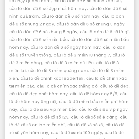
,
,
số chạy quanh năm
cầu lô dàn đề 6 số chính xác 100
,
cầu lô dàn đề 6 số đẹp nhất hôm nay
cầu lô dàn đề 6 số
,
,
hình quả trám
cầu lô dàn đề 6 số hôm nay
cầu lô dàn
,
,
đề 6 số khung 2 ngày
cầu lô dàn đề 6 số khung 3 ngày
,
,
cầu lô dàn đề 6 số khung 5 ngày
cầu lô dàn đề 6 số là gì
,
cầu lô dàn đề 6 số miền bắc
cầu lô dàn đề 6 số miền bắc
,
,
hôm nay
cầu lô dàn đề 6 số ngày hôm nay
cầu lô dàn
,
,
đề 6 số truyền thống
cầu lô đề 3 miền 18 tháng 7
cầu lô
,
,
đề 3 miền càng
cầu lô đề 3 miền dữ liệu
cầu lô đề 3
,
,
miền lời
cầu lô đề 3 miền quảng nam
cầu lô đề 3 miền
,
,
xiên
cầu lô đề chính xác leadertek
cầu lô đề chính xác
,
,
,
tại miền bắc
cầu lô đề chính xác thắng đó
cầu lô đề đẹp
,
,
cầu lô đề đẹp nhất hôm nay
cầu lô đề hôm nay 5/5
cầu
,
lô đề hôm nay ông nội
cầu lô đề miền bắc miễn phí hôm
,
,
nay
cầu lô đề siêu vip miền bắc
cầu lô đề siêu vip ngày
,
,
,
hôm nay
cầu lô đề xổ số 123
cầu lô đề xổ số ê càng
cầu
,
,
lô đề xổ số online miễn phí
cầu lô đề xổ số xổ
cầu lô đề
,
,
xổ số yên hôm nay
cầu lô đề xsmb 100 ngày
cầu lô đề