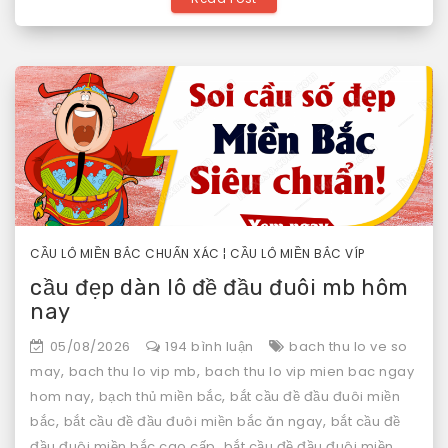
CẦU LÔ MIỀN BẮC CHUẨN XÁC
¦
CẦU LÔ MIỀN BẮC VÍP
cầu đẹp dàn lô đề đầu đuôi mb hôm
nay
ở
05/08/2026
194 bình luận
bach thu lo ve so
cầu
,
,
may
bach thu lo vip mb
bach thu lo vip mien bac ngay
đẹp
,
,
hom nay
bạch thủ miền bắc
bắt cầu đề đầu đuôi miền
dàn
,
,
bắc
bắt cầu đề đầu đuôi miền bắc ăn ngay
bắt cầu đề
lô
,
đầu đuôi miền bắc cao cấp
bắt cầu đề đầu đuôi miền