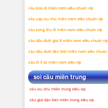
cầu bao lô miền nam siêu chuẩn vip
cầu cặp xỉu chủ miền nam siêu chuẩn vip
cầu song thủ lô miền nam siêu chuẩn vip
cầu đầu đuôi giải 8 miền nam siêu chuẩn vi
cầu đầu đuôi đặc biệt miền nam siêu chuẩn 
cầu lô 3 số miền nam siêu vip
soi cầu miền trung
cầu xỉu chủ miền trung siêu vip
cầu giải đặc biệt miền trung siêu vip