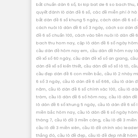
đẹp
,
,
bắt chuẩn dàn 6 số
bi kip bat de 6 so bach thu
dàn
,
quyết đánh lô dàn đề 6 số
các đề miễn phí ở hà 
đề
,
bắt dàn đề 6 số khung 5 ngày
cách dàn đề 6 số 
6
,
cách nuôi lô dàn đề 6 số 3 ngày
cách soi dàn đ
con
,
đề 6 số chuẩn 100
cách vào tiền nuôi lô dàn đề 
mb
,
bach thu hom nay
cặp lô dàn đề 6 số ngày hôm
hôm
,
cầu dàn đề hôm nay em
cầu dàn đề hôm nay là
nay
,
,
đề xổ số 60 ngày
cầu dàn đề xổ số an giang
cầu
,
,
dàn đề xổ số kiến thiết
cầu dàn đề xổ số lô tô
cầu
,
cầu đẹp dàn đề 6 con miền bắc
cầu lô 2 nháy m
,
,
6 số 3 ngày
cầu lô dàn đề 6 số 666
cầu lô dàn 
,
,
năm
cầu lô dàn đề 6 số chính xác 100
cầu lô dà
,
,
trám
cầu lô dàn đề 6 số hôm nay
cầu lô dàn đề
,
lô dàn đề 6 số khung 5 ngày
cầu lô dàn đề 6 số l
,
miền bắc hôm nay
cầu lô dàn đề 6 số ngày hôm
,
,
tháng 7
cầu lô đề 3 miền càng
cầu lô đề 3 miền 
,
cầu lô đề 3 miền xiên
cầu lô đề chính xác leade
,
,
thắng đó
cầu lô đề đẹp
cầu lô đề đẹp nhất hôm