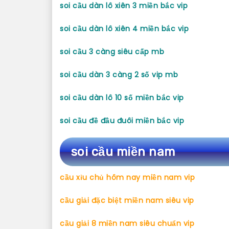
soi cầu dàn lô xiên 3 miền bắc vip
soi cầu dàn lô xiên 4 miền bắc vip
soi cầu 3 càng siêu cấp mb
soi cầu dàn 3 càng 2 số vip mb
soi cầu dàn lô 10 số miền bắc vip
soi cầu đề đầu đuôi miền bắc vip
soi cầu miền nam
cầu xỉu chủ hôm nay miền nam vip
cầu giải đặc biệt miền nam siêu vip
cầu giải 8 miền nam siêu chuẩn vip