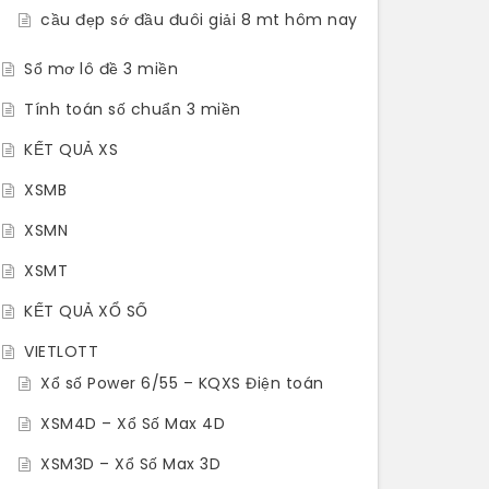
cầu đẹp sớ đầu đuôi giải 8 mt hôm nay
Sổ mơ lô đề 3 miền
Tính toán số chuẩn 3 miền
KẾT QUẢ XS
XSMB
XSMN
XSMT
KẾT QUẢ XỔ SỐ
VIETLOTT
Xổ số Power 6/55 – KQXS Điện toán
XSM4D – Xổ Số Max 4D
XSM3D – Xổ Số Max 3D