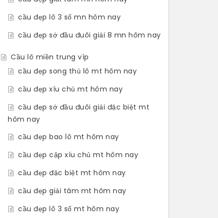
cầu đẹp lô 3 số mn hôm nay
cầu đẹp sớ đầu đuôi giải 8 mn hôm nay
Cầu lô miền trung víp
cầu đẹp song thủ lô mt hôm nay
cầu đẹp xíu chủ mt hôm nay
cầu đẹp sớ đầu đuôi giải đặc biệt mt
hôm nay
cầu đẹp bao lô mt hôm nay
cầu đẹp cặp xíu chủ mt hôm nay
cầu đẹp đặc biệt mt hôm nay
cầu đẹp giải tám mt hôm nay
cầu đẹp lô 3 số mt hôm nay