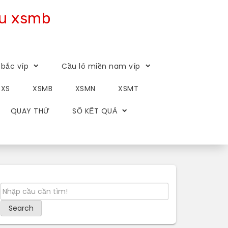
ầu xsmb
 bắc víp
Cầu lô miền nam víp
 XS
XSMB
XSMN
XSMT
QUAY THỬ
SỐ KẾT QUẢ
Search