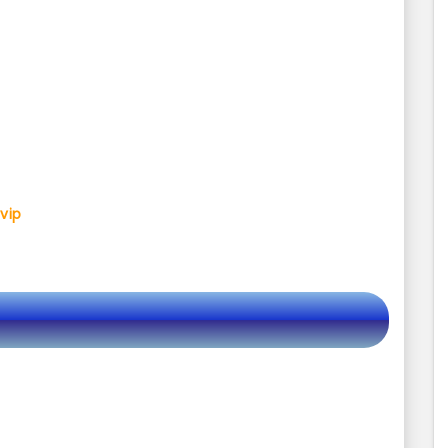
p
vip