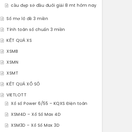
cầu đẹp sớ đầu đuôi giải 8 mt hôm nay
Sổ mơ lô đề 3 miền
Tính toán số chuẩn 3 miền
KẾT QUẢ XS
XSMB
XSMN
XSMT
KẾT QUẢ XỔ SỐ
VIETLOTT
Xổ số Power 6/55 – KQXS Điện toán
XSM4D – Xổ Số Max 4D
XSM3D – Xổ Số Max 3D