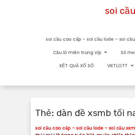
Skip
soi cầ
to
content
soi cầu cao cấp – soi cầu lode – soi cầ
Cầu lô miền trung víp
Sổ mơ
KẾT QUẢ XỔ SỐ
VIETLOTT
Thẻ:
dàn đề xsmb tối n
soi cầu cao cấp – soi cầu lode – soi cầu xs