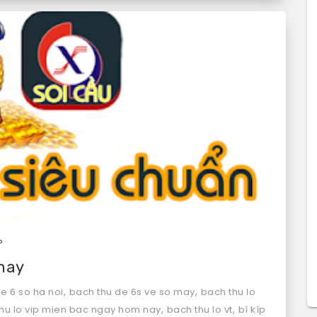
P
nay
,
,
e 6 so ha noi
bach thu de 6s ve so may
bach thu lo
,
,
hu lo vip mien bac ngay hom nay
bach thu lo vt
bí kíp