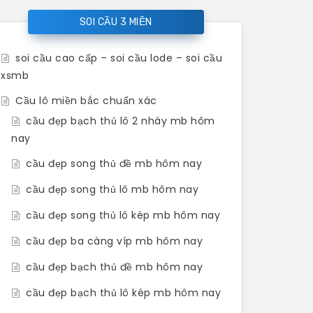
SOI CẦU 3 MIỀN
soi cầu cao cấp – soi cầu lode – soi cầu
xsmb
Cầu lô miền bắc chuẩn xác
cầu đẹp bạch thủ lô 2 nháy mb hôm
nay
cầu đẹp song thủ đề mb hôm nay
cầu đẹp song thủ lô mb hôm nay
cầu đẹp song thủ lô kép mb hôm nay
cầu đẹp ba càng víp mb hôm nay
cầu đẹp bạch thủ đề mb hôm nay
cầu đẹp bạch thủ lô kép mb hôm nay