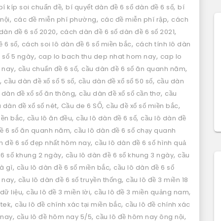
,
,
bí kíp soi chuẩn đề
bí quyết dàn đề 6 số dàn đề 6 số
bí
,
,
,
nội
các đề miễn phí phường
các đề miễn phí rập
cách
,
,
dàn đề 6 số 2020
cách dàn đề 6 số dàn đề 6 số 2021
,
,
ề 6 số
cách soi lô dàn đề 6 số miền bắc
cách tính lô dàn
,
,
6 số 5 ngày
cap lo bach thu dep nhat hom nay
cap lo
,
,
,
 nay
cầu chuẩn đề 6 số
cầu dàn đề 6 số ăn quanh năm
,
,
,
cầu dàn đề xổ số 5 số
cầu dàn đề xổ số 50 số
cầu dàn
,
,
 dàn đề xổ số ăn thông
cầu dàn đề xổ số cần thơ
cầu
,
,
,
 dàn đề xổ số nét
Cầu de 6 SỐ
cầu đề xổ số miền bắc
,
,
,
iền bắc
cầu lô ăn đều
cầu lô dàn đề 6 số
cầu lô dàn đề
,
đề 6 số ăn quanh năm
cầu lô dàn đề 6 số chạy quanh
,
n đề 6 số đẹp nhất hôm nay
cầu lô dàn đề 6 số hình quả
,
,
 6 số khung 2 ngày
cầu lô dàn đề 6 số khung 3 ngày
cầu
,
,
à gì
cầu lô dàn đề 6 số miền bắc
cầu lô dàn đề 6 số
,
,
 nay
cầu lô dàn đề 6 số truyền thống
cầu lô đề 3 miền 18
,
,
,
dữ liệu
cầu lô đề 3 miền lời
cầu lô đề 3 miền quảng nam
,
,
rtek
cầu lô đề chính xác tại miền bắc
cầu lô đề chính xác
,
,
,
 nay
cầu lô đề hôm nay 5/5
cầu lô đề hôm nay ông nội