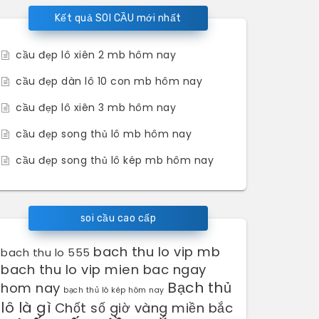
Kết quả SOI CẦU mới nhất
cầu đẹp lô xiên 2 mb hôm nay
cầu đẹp dàn lô 10 con mb hôm nay
cầu đẹp lô xiên 3 mb hôm nay
cầu đẹp song thủ lô mb hôm nay
cầu đẹp song thủ lô kép mb hôm nay
soi cầu cao cấp
bach thu lo vip mb
bach thu lo 555
bach thu lo vip mien bac ngay
Bạch thủ
hom nay
bạch thủ lô kép hôm nay
lô là gì
Chốt số giờ vàng miền bắc