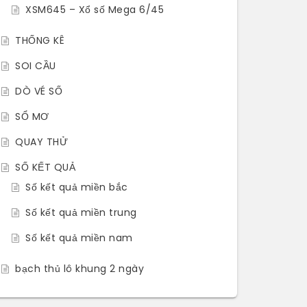
XSM645 – Xổ số Mega 6/45
THỐNG KÊ
SOI CẦU
DÒ VÉ SỐ
SỔ MƠ
QUAY THỬ
SỐ KẾT QUẢ
Số kết quả miền bắc
Số kết quả miền trung
Số kết quả miền nam
bạch thủ lô khung 2 ngày