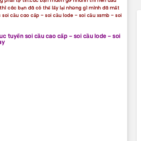
ắng phải tự tin.các bạn muốn gỡ nhanh thì nên đầu
 thì các bạn đã có thể lấy lại những gì mình đã mất
 soi cầu cao cấp – soi cầu lode – soi cầu xsmb – soi
ruc tuyến soi cầu cao cấp – soi cầu lode – soi
ay