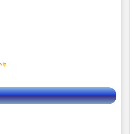
p
vip