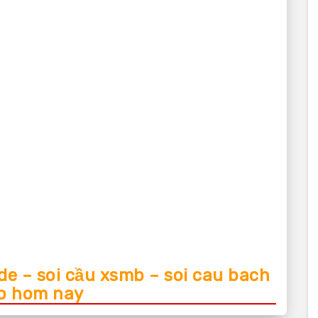
ode – soi cầu xsmb – soi cau bach
lo hom nay