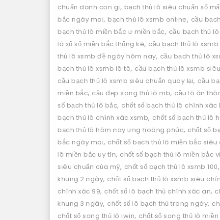
đẹp
,
chuẩn danh con gi
bạch thủ lô siêu chuẩn số m
song
,
,
bắc ngày mai
bạch thủ lô xsmb online
cầu bạch
thủ
,
bạch thủ lô miền bắc ư miền bắc
cầu bạch thủ lô
lô
,
lô xổ số miền bắc thống kê
cầu bạch thủ lô xsmb
mb
,
thủ lô xsmb đề ngày hôm nay
cầu bạch thủ lô 
hôm
,
bạch thủ lô xsmb lô tô
cầu bạch thủ lô xsmb siê
nay
,
cầu bạch thủ lô xsmb siêu chuẩn quay lại
cầu bạ
,
,
miền bắc
cầu đẹp song thủ lô mb
cầu lô ăn thô
,
số bạch thủ lô bắc
chốt số bạch thủ lô chính xác
,
bạch thủ lô chính xác xsmb
chốt số bạch thủ lô
,
bạch thủ lô hôm nay ưng hoàng phúc
chốt số b
,
bắc ngày mai
chốt số bạch thủ lô miền bắc siêu
,
lô miền bắc uy tín
chốt số bạch thủ lô miền bắc v
,
siêu chuẩn của mỹ
chốt số bạch thủ lô xsmb 100
,
khung 2 ngày
chốt số bạch thủ lô xsmb siêu chí
,
,
chính xác 99
chốt số lô bạch thủ chính xác an
c
,
,
khung 3 ngày
chốt số lô bạch thủ trong ngày
ch
,
chốt số song thủ lô iwin
chốt số song thủ lô miền