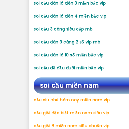
soi cầu dàn lô xiên 3 miền bắc vip
soi cầu dàn lô xiên 4 miền bắc vip
soi cầu 3 càng siêu cấp mb
soi cầu dàn 3 càng 2 số vip mb
soi cầu dàn lô 10 số miền bắc vip
soi cầu đề đầu đuôi miền bắc vip
soi cầu miền nam
cầu xỉu chủ hôm nay miền nam vip
cầu giải đặc biệt miền nam siêu vip
cầu giải 8 miền nam siêu chuẩn vip