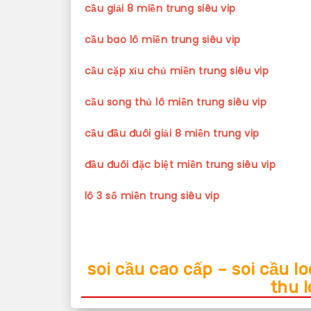
cầu giải 8 miền trung siêu vip
cầu bao lô miền trung siêu vip
cầu cặp xỉu chủ miền trung siêu vip
cầu song thủ lô miền trung siêu vip
cầu đầu đuôi giải 8 miền trung vip
đầu đuôi đặc biệt miền trung siêu vip
lô 3 số miền trung siêu vip
soi cầu cao cấp – soi cầu l
thu 