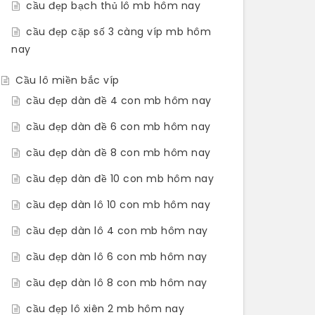
cầu đẹp bạch thủ lô mb hôm nay
cầu đẹp cặp số 3 càng víp mb hôm
nay
Cầu lô miền bắc víp
cầu đẹp dàn đề 4 con mb hôm nay
cầu đẹp dàn đề 6 con mb hôm nay
cầu đẹp dàn đề 8 con mb hôm nay
cầu đẹp dàn đề 10 con mb hôm nay
cầu đẹp dàn lô 10 con mb hôm nay
cầu đẹp dàn lô 4 con mb hôm nay
cầu đẹp dàn lô 6 con mb hôm nay
cầu đẹp dàn lô 8 con mb hôm nay
cầu đẹp lô xiên 2 mb hôm nay