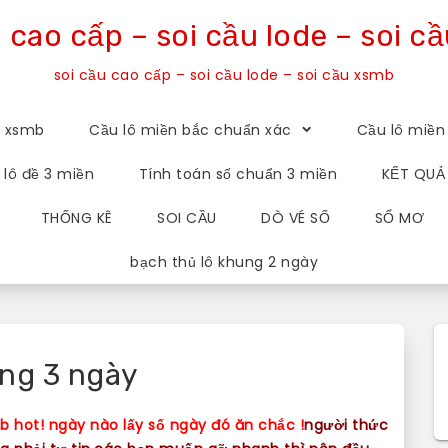
u cao cấp – soi cầu lode – soi c
soi cầu cao cấp – soi cầu lode – soi cầu xsmb
u xsmb
Cầu lô miền bắc chuẩn xác
Cầu lô miền
 lô đề 3 miền
Tính toán số chuẩn 3 miền
KẾT QUẢ
THỐNG KÊ
SOI CẦU
DÒ VÉ SỐ
SỔ MƠ
bạch thủ lô khung 2 ngày
ung 3 ngày
mb hot! ngày nào lấy số ngày đó ăn chắc !
người thức