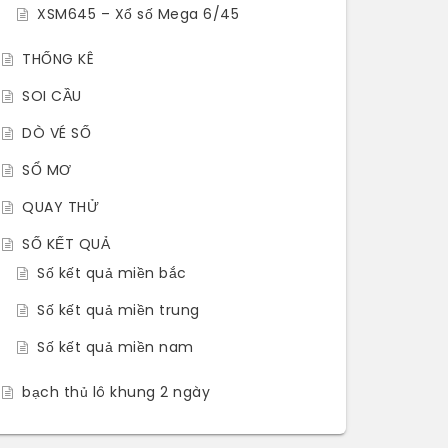
XSM645 – Xổ số Mega 6/45
THỐNG KÊ
SOI CẦU
DÒ VÉ SỐ
SỔ MƠ
QUAY THỬ
SỐ KẾT QUẢ
Số kết quả miền bắc
Số kết quả miền trung
Số kết quả miền nam
bạch thủ lô khung 2 ngày