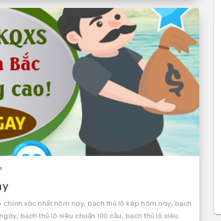
P
ay
,
,
ô chính xác nhất hôm nay
bạch thủ lô kép hôm nay
bạch
,
,
 ngày
bạch thủ lô siêu chuẩn 100 cầu
bạch thủ lô siêu