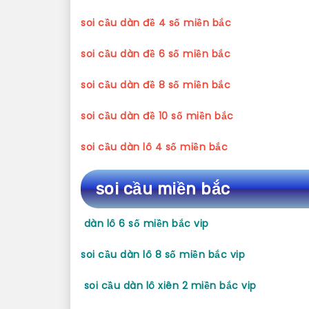
soi cầu dàn đề 4 số miền bắc
soi cầu dàn đề 6 số miền bắc
soi cầu dàn đề 8 số miền bắc
soi cầu dàn đề 10 số miền bắc
soi cầu dàn lô 4 số miền bắc
soi cầu miền bắc
dàn lô 6 số miền bắc vip
soi cầu dàn lô 8 số miền bắc vip
soi cầu dàn lô xiên 2 miền bắc vip