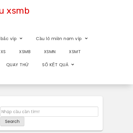
ầu xsmb
 bắc víp
Cầu lô miền nam víp
 XS
XSMB
XSMN
XSMT
QUAY THỬ
SỐ KẾT QUẢ
Search