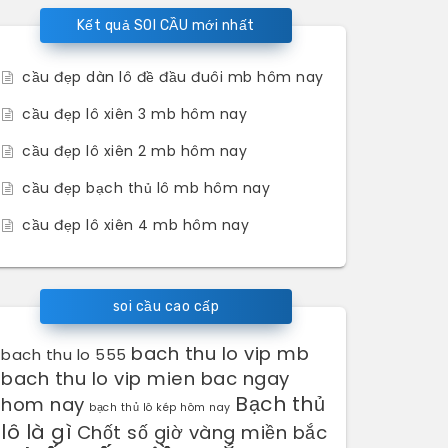
Kết quả SOI CẦU mới nhất
cầu đẹp dàn lô đề đầu đuôi mb hôm nay
cầu đẹp lô xiên 3 mb hôm nay
cầu đẹp lô xiên 2 mb hôm nay
cầu đẹp bạch thủ lô mb hôm nay
cầu đẹp lô xiên 4 mb hôm nay
soi cầu cao cấp
bach thu lo vip mb
bach thu lo 555
bach thu lo vip mien bac ngay
Bạch thủ
hom nay
bạch thủ lô kép hôm nay
lô là gì
Chốt số giờ vàng miền bắc