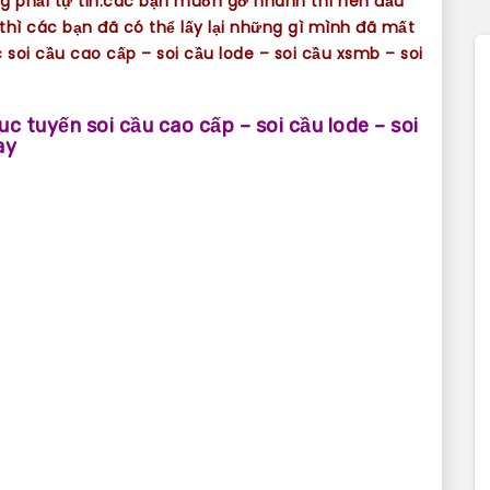
ắng phải tự tin.các bạn muốn gỡ nhanh thì nên đầu
 thì các bạn đã có thể lấy lại những gì mình đã mất
 soi cầu cao cấp – soi cầu lode – soi cầu xsmb – soi
ruc tuyến soi cầu cao cấp – soi cầu lode – soi
ay