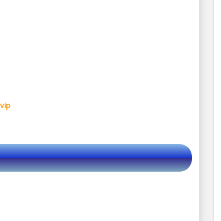
p
vip