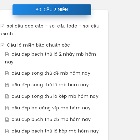
SOI CẦU 3 MIỀN
soi cầu cao cấp – soi cầu lode – soi cầu
xsmb
Cầu lô miền bắc chuẩn xác
cầu đẹp bạch thủ lô 2 nháy mb hôm
nay
cầu đẹp song thủ đề mb hôm nay
cầu đẹp song thủ lô mb hôm nay
cầu đẹp song thủ lô kép mb hôm nay
cầu đẹp ba càng víp mb hôm nay
cầu đẹp bạch thủ đề mb hôm nay
cầu đẹp bạch thủ lô kép mb hôm nay