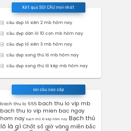
Kết quả SOI CẦU mới nhất
cầu đẹp lô xiên 2 mb hôm nay
cầu đẹp dàn lô 10 con mb hôm nay
cầu đẹp lô xiên 3 mb hôm nay
cầu đẹp song thủ lô mb hôm nay
cầu đẹp song thủ lô kép mb hôm nay
soi cầu cao cấp
bach thu lo vip mb
bach thu lo 555
bach thu lo vip mien bac ngay
Bạch thủ
hom nay
bạch thủ lô kép hôm nay
lô là gì
Chốt số giờ vàng miền bắc