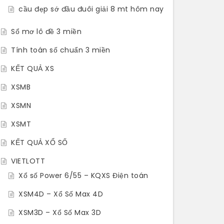
cầu đẹp sớ đầu đuôi giải 8 mt hôm nay
Sổ mơ lô đề 3 miền
Tính toán số chuẩn 3 miền
KẾT QUẢ XS
XSMB
XSMN
XSMT
KẾT QUẢ XỔ SỐ
VIETLOTT
Xổ số Power 6/55 – KQXS Điện toán
XSM4D – Xổ Số Max 4D
XSM3D – Xổ Số Max 3D