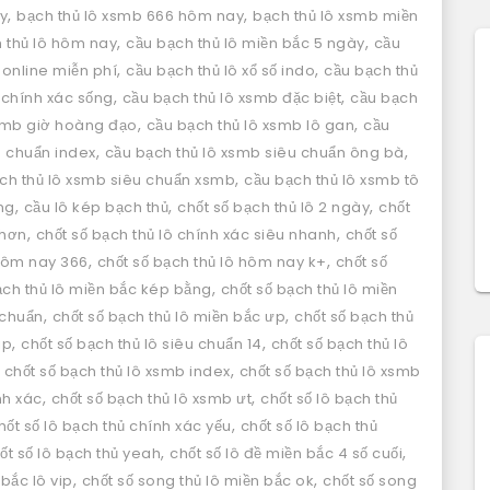
,
,
ấy
bạch thủ lô xsmb 666 hôm nay
bạch thủ lô xsmb miền
,
,
 thủ lô hôm nay
cầu bạch thủ lô miền bắc 5 ngày
cầu
,
,
 online miễn phí
cầu bạch thủ lô xổ số indo
cầu bạch thủ
,
,
 chính xác sống
cầu bạch thủ lô xsmb đặc biệt
cầu bạch
,
,
xsmb giờ hoàng đạo
cầu bạch thủ lô xsmb lô gan
cầu
,
,
u chuẩn index
cầu bạch thủ lô xsmb siêu chuẩn ông bà
,
ch thủ lô xsmb siêu chuẩn xsmb
cầu bạch thủ lô xsmb tô
,
,
,
ng
cầu lô kép bạch thủ
chốt số bạch thủ lô 2 ngày
chốt
,
,
 hơn
chốt số bạch thủ lô chính xác siêu nhanh
chốt số
,
,
 hôm nay 366
chốt số bạch thủ lô hôm nay k+
chốt số
,
ạch thủ lô miền bắc kép bằng
chốt số bạch thủ lô miền
,
,
 chuẩn
chốt số bạch thủ lô miền bắc ưp
chốt số bạch thủ
,
,
ip
chốt số bạch thủ lô siêu chuẩn 14
chốt số bạch thủ lô
,
,
chốt số bạch thủ lô xsmb index
chốt số bạch thủ lô xsmb
,
,
nh xác
chốt số bạch thủ lô xsmb ưt
chốt số lô bạch thủ
,
hốt số lô bạch thủ chính xác yếu
chốt số lô bạch thủ
,
,
ốt số lô bạch thủ yeah
chốt số lô đề miền bắc 4 số cuối
,
,
 bắc lô vip
chốt số song thủ lô miền bắc ok
chốt số song