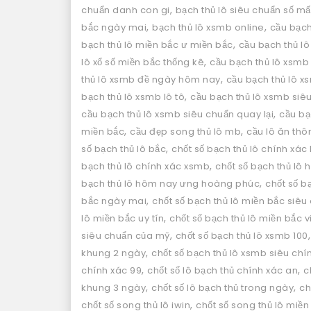
đẹp
,
chuẩn danh con gi
bạch thủ lô siêu chuẩn số m
song
,
,
bắc ngày mai
bạch thủ lô xsmb online
cầu bạch
thủ
,
bạch thủ lô miền bắc ư miền bắc
cầu bạch thủ lô
lô
,
lô xổ số miền bắc thống kê
cầu bạch thủ lô xsmb
mb
,
thủ lô xsmb đề ngày hôm nay
cầu bạch thủ lô 
hôm
,
bạch thủ lô xsmb lô tô
cầu bạch thủ lô xsmb siê
nay
,
cầu bạch thủ lô xsmb siêu chuẩn quay lại
cầu bạ
,
,
miền bắc
cầu đẹp song thủ lô mb
cầu lô ăn thô
,
số bạch thủ lô bắc
chốt số bạch thủ lô chính xác
,
bạch thủ lô chính xác xsmb
chốt số bạch thủ lô
,
bạch thủ lô hôm nay ưng hoàng phúc
chốt số b
,
bắc ngày mai
chốt số bạch thủ lô miền bắc siêu
,
lô miền bắc uy tín
chốt số bạch thủ lô miền bắc v
,
siêu chuẩn của mỹ
chốt số bạch thủ lô xsmb 100
,
khung 2 ngày
chốt số bạch thủ lô xsmb siêu chí
,
,
chính xác 99
chốt số lô bạch thủ chính xác an
c
,
,
khung 3 ngày
chốt số lô bạch thủ trong ngày
ch
,
chốt số song thủ lô iwin
chốt số song thủ lô miền