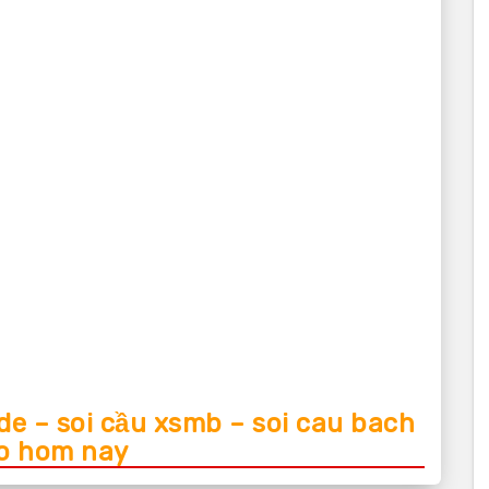
ode – soi cầu xsmb – soi cau bach
lo hom nay