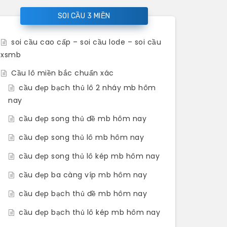
SOI CẦU 3 MIỀN
soi cầu cao cấp – soi cầu lode – soi cầu
xsmb
Cầu lô miền bắc chuẩn xác
cầu đẹp bạch thủ lô 2 nháy mb hôm
nay
cầu đẹp song thủ đề mb hôm nay
cầu đẹp song thủ lô mb hôm nay
cầu đẹp song thủ lô kép mb hôm nay
cầu đẹp ba càng víp mb hôm nay
cầu đẹp bạch thủ đề mb hôm nay
cầu đẹp bạch thủ lô kép mb hôm nay