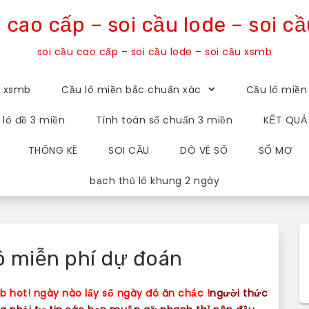
u cao cấp – soi cầu lode – soi c
soi cầu cao cấp – soi cầu lode – soi cầu xsmb
u xsmb
Cầu lô miền bắc chuẩn xác
Cầu lô miền
 lô đề 3 miền
Tính toán số chuẩn 3 miền
KẾT QUẢ
THỐNG KÊ
SOI CẦU
DÒ VÉ SỐ
SỔ MƠ
bạch thủ lô khung 2 ngày
lô miễn phí dự đoán
mb hot! ngày nào lấy số ngày đó ăn chắc !
người thức