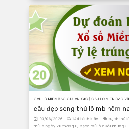
CẦU LÔ MIỀN BẮC CHUẨN XÁC
¦
CẦU LÔ MIỀN BẮC VÍ
cầu đẹp song thủ lô mb hôm n
ở
03/06/2026
144 bình luận
bạch thủ l
cầu
,
thủ lô ngày 20 tháng 8
bạch thủ lô nuôi khung 3