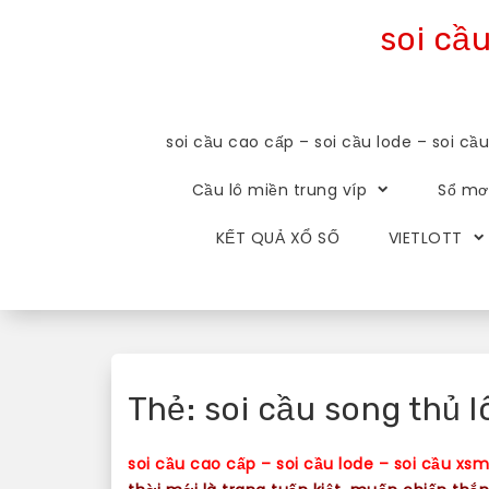
Skip
soi cầ
to
content
soi cầu cao cấp – soi cầu lode – soi cầ
Cầu lô miền trung víp
Sổ mơ
KẾT QUẢ XỔ SỐ
VIETLOTT
Thẻ:
soi cầu song thủ 
soi cầu cao cấp – soi cầu lode – soi cầu xs