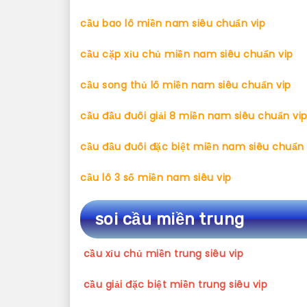
cầu bao lô miền nam siêu chuẩn vip
cầu cặp xỉu chủ miền nam siêu chuẩn vip
cầu song thủ lô miền nam siêu chuẩn vip
cầu đầu đuôi giải 8 miền nam siêu chuẩn vi
cầu đầu đuôi đặc biệt miền nam siêu chuẩn 
cầu lô 3 số miền nam siêu vip
soi cầu miền trung
cầu xỉu chủ miền trung siêu vip
cầu giải đặc biệt miền trung siêu vip