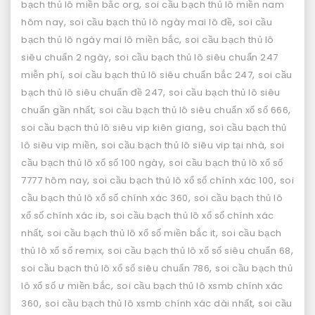
,
bạch thủ lô miền bắc org
soi cầu bạch thủ lô miền nam
,
,
hôm nay
soi cầu bạch thủ lô ngày mai lô đề
soi cầu
,
bạch thủ lô ngày mai lô miền bắc
soi cầu bạch thủ lô
,
siêu chuẩn 2 ngày
soi cầu bạch thủ lô siêu chuẩn 247
,
,
miễn phí
soi cầu bạch thủ lô siêu chuẩn bắc 247
soi cầu
,
bạch thủ lô siêu chuẩn đề 247
soi cầu bạch thủ lô siêu
,
,
chuẩn gần nhất
soi cầu bạch thủ lô siêu chuẩn xổ số 666
,
soi cầu bạch thủ lô siêu vip kiên giang
soi cầu bạch thủ
,
,
lô siêu vip miền
soi cầu bạch thủ lô siêu vip tại nhà
soi
,
cầu bạch thủ lô xổ số 100 ngày
soi cầu bạch thủ lô xổ số
,
,
7777 hôm nay
soi cầu bạch thủ lô xổ số chính xác 100
soi
,
cầu bạch thủ lô xổ số chính xác 360
soi cầu bạch thủ lô
,
xổ số chính xác ib
soi cầu bạch thủ lô xổ số chính xác
,
,
nhất
soi cầu bạch thủ lô xổ số miền bắc it
soi cầu bạch
,
,
thủ lô xổ số remix
soi cầu bạch thủ lô xổ số siêu chuẩn 68
,
soi cầu bạch thủ lô xổ số siêu chuẩn 786
soi cầu bạch thủ
,
lô xổ số ư miền bắc
soi cầu bạch thủ lô xsmb chính xác
,
,
360
soi cầu bạch thủ lô xsmb chính xác dài nhất
soi cầu