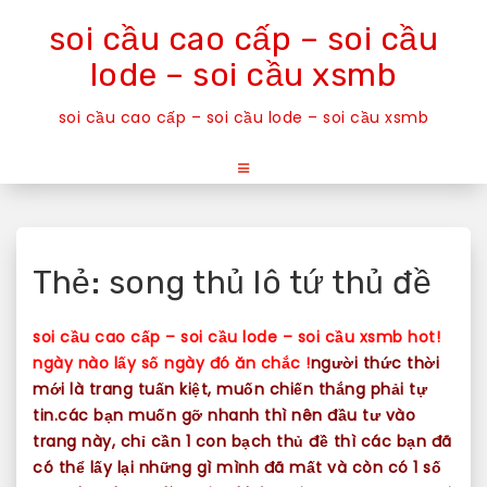
Skip
soi cầu cao cấp – soi cầu
to
content
lode – soi cầu xsmb
soi cầu cao cấp – soi cầu lode – soi cầu xsmb
Thẻ:
song thủ lô tứ thủ đề
soi cầu cao cấp – soi cầu lode – soi cầu xsmb hot!
ngày nào lấy số ngày đó ăn chắc !
người thức thời
mới là trang tuấn kiệt, muốn chiến thắng phải tự
tin.các bạn muốn gỡ nhanh thì nên đầu tư vào
trang này, chỉ cần 1 con bạch thủ đề thì các bạn đã
có thể lấy lại những gì mình đã mất và còn có 1 số