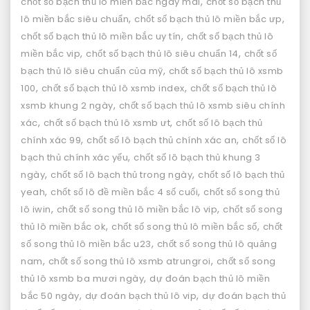
,
chốt số bạch thủ lô miền bắc ngày mai
chốt số bạch thủ
,
,
lô miền bắc siêu chuẩn
chốt số bạch thủ lô miền bắc ưp
,
chốt số bạch thủ lô miền bắc uy tín
chốt số bạch thủ lô
,
,
miền bắc vip
chốt số bạch thủ lô siêu chuẩn 14
chốt số
,
bạch thủ lô siêu chuẩn của mỹ
chốt số bạch thủ lô xsmb
,
,
100
chốt số bạch thủ lô xsmb index
chốt số bạch thủ lô
,
xsmb khung 2 ngày
chốt số bạch thủ lô xsmb siêu chính
,
,
xác
chốt số bạch thủ lô xsmb ưt
chốt số lô bạch thủ
,
,
chính xác 99
chốt số lô bạch thủ chính xác an
chốt số lô
,
bạch thủ chính xác yếu
chốt số lô bạch thủ khung 3
,
,
ngày
chốt số lô bạch thủ trong ngày
chốt số lô bạch thủ
,
,
yeah
chốt số lô đề miền bắc 4 số cuối
chốt số song thủ
,
,
lô iwin
chốt số song thủ lô miền bắc lô vip
chốt số song
,
,
thủ lô miền bắc ok
chốt số song thủ lô miền bắc số
chốt
,
số song thủ lô miền bắc u23
chốt số song thủ lô quảng
,
,
nam
chốt số song thủ lô xsmb atrungroi
chốt số song
,
thủ lô xsmb ba mươi ngày
dự đoán bạch thủ lô miền
,
,
bắc 50 ngày
dự đoán bạch thủ lô vip
dự đoán bạch thủ