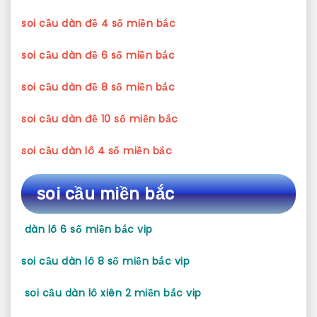
soi cầu dàn đề 4 số miền bắc
soi cầu dàn đề 6 số miền bắc
soi cầu dàn đề 8 số miền bắc
soi cầu dàn đề 10 số miền bắc
soi cầu dàn lô 4 số miền bắc
soi cầu miền bắc
dàn lô 6 số miền bắc vip
soi cầu dàn lô 8 số miền bắc vip
soi cầu dàn lô xiên 2 miền bắc vip