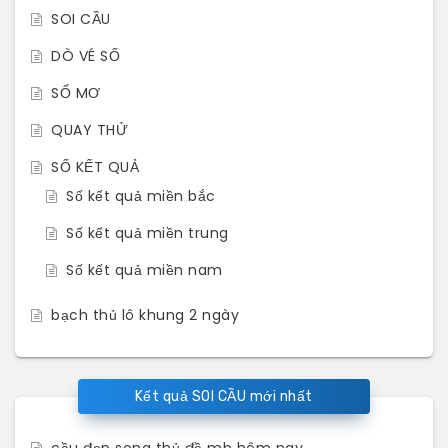
SOI CẦU
DÒ VÉ SỐ
SỔ MƠ
QUAY THỬ
SỐ KẾT QUẢ
Số kết quả miền bắc
Số kết quả miền trung
Số kết quả miền nam
bạch thủ lô khung 2 ngày
Kết quả SOI CẦU mới nhất