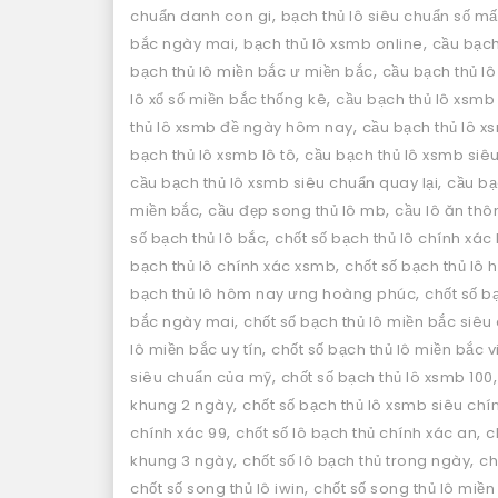
đẹp
,
chuẩn danh con gi
bạch thủ lô siêu chuẩn số m
song
,
,
bắc ngày mai
bạch thủ lô xsmb online
cầu bạch
thủ
,
bạch thủ lô miền bắc ư miền bắc
cầu bạch thủ lô
lô
,
lô xổ số miền bắc thống kê
cầu bạch thủ lô xsmb
mb
,
thủ lô xsmb đề ngày hôm nay
cầu bạch thủ lô 
hôm
,
bạch thủ lô xsmb lô tô
cầu bạch thủ lô xsmb siê
nay
,
cầu bạch thủ lô xsmb siêu chuẩn quay lại
cầu bạ
,
,
miền bắc
cầu đẹp song thủ lô mb
cầu lô ăn thô
,
số bạch thủ lô bắc
chốt số bạch thủ lô chính xác
,
bạch thủ lô chính xác xsmb
chốt số bạch thủ lô
,
bạch thủ lô hôm nay ưng hoàng phúc
chốt số b
,
bắc ngày mai
chốt số bạch thủ lô miền bắc siêu
,
lô miền bắc uy tín
chốt số bạch thủ lô miền bắc v
,
siêu chuẩn của mỹ
chốt số bạch thủ lô xsmb 100
,
khung 2 ngày
chốt số bạch thủ lô xsmb siêu chí
,
,
chính xác 99
chốt số lô bạch thủ chính xác an
c
,
,
khung 3 ngày
chốt số lô bạch thủ trong ngày
ch
,
chốt số song thủ lô iwin
chốt số song thủ lô miền