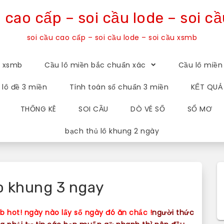
u cao cấp – soi cầu lode – soi c
soi cầu cao cấp – soi cầu lode – soi cầu xsmb
u xsmb
Cầu lô miền bắc chuẩn xác
Cầu lô miền
 lô đề 3 miền
Tính toán số chuẩn 3 miền
KẾT QUẢ
THỐNG KÊ
SOI CẦU
DÒ VÉ SỐ
SỔ MƠ
bạch thủ lô khung 2 ngày
lo khung 3 ngay
mb hot! ngày nào lấy số ngày đó ăn chắc !
người thức