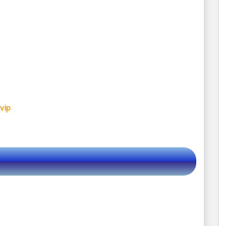
p
vip