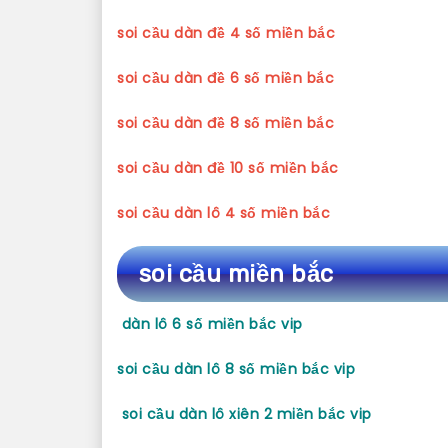
soi cầu dàn đề 4 số miền bắc
soi cầu dàn đề 6 số miền bắc
soi cầu dàn đề 8 số miền bắc
soi cầu dàn đề 10 số miền bắc
soi cầu dàn lô 4 số miền bắc
soi cầu miền bắc
dàn lô 6 số miền bắc vip
soi cầu dàn lô 8 số miền bắc vip
soi cầu dàn lô xiên 2 miền bắc vip