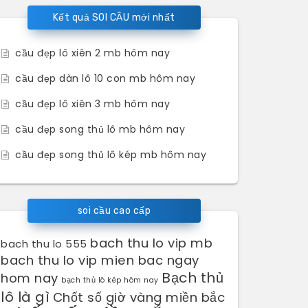
Kết quả SOI CẦU mới nhất
cầu đẹp lô xiên 2 mb hôm nay
cầu đẹp dàn lô 10 con mb hôm nay
cầu đẹp lô xiên 3 mb hôm nay
cầu đẹp song thủ lô mb hôm nay
cầu đẹp song thủ lô kép mb hôm nay
soi cầu cao cấp
bach thu lo vip mb
bach thu lo 555
bach thu lo vip mien bac ngay
Bạch thủ
hom nay
bạch thủ lô kép hôm nay
lô là gì
Chốt số giờ vàng miền bắc