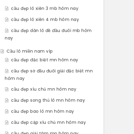
cầu đẹp lô xiên 3 mb hôm nay
cầu đẹp lô xiên 4 mb hôm nay
cầu đẹp dàn lô đề đầu đuôi mb hôm
nay
Cầu lô miền nam víp
cầu đẹp đặc biệt mn hôm nay
cầu đẹp sớ đầu đuôi giải đặc biệt mn
hôm nay
cầu đẹp xíu chủ mn hôm nay
cầu đẹp song thủ lô mn hôm nay
cầu đẹp bao lô mn hôm nay
cầu đẹp cặp xíu chủ mn hôm nay
cầu đẹp giải tám mn hôm nay