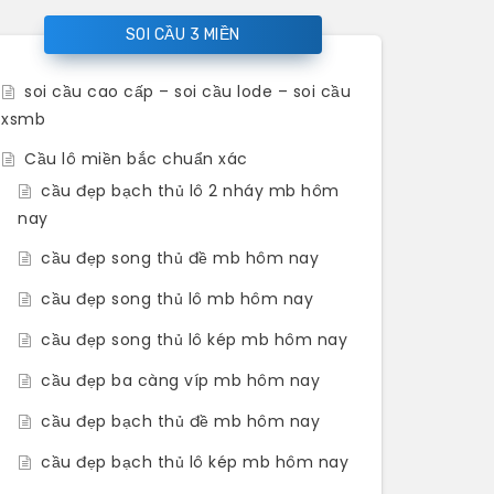
SOI CẦU 3 MIỀN
soi cầu cao cấp – soi cầu lode – soi cầu
xsmb
Cầu lô miền bắc chuẩn xác
cầu đẹp bạch thủ lô 2 nháy mb hôm
nay
cầu đẹp song thủ đề mb hôm nay
cầu đẹp song thủ lô mb hôm nay
cầu đẹp song thủ lô kép mb hôm nay
cầu đẹp ba càng víp mb hôm nay
cầu đẹp bạch thủ đề mb hôm nay
cầu đẹp bạch thủ lô kép mb hôm nay