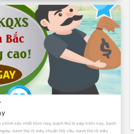
P
ay
,
,
ô chính xác nhất hôm nay
bạch thủ lô kép hôm nay
bạch
,
,
 ngày
bạch thủ lô siêu chuẩn 100 cầu
bạch thủ lô siêu