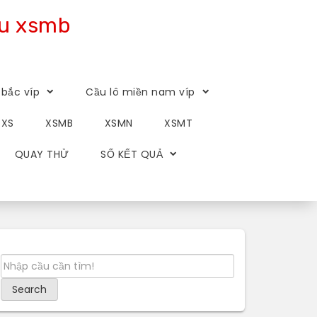
ầu xsmb
 bắc víp
Cầu lô miền nam víp
 XS
XSMB
XSMN
XSMT
QUAY THỬ
SỐ KẾT QUẢ
Search