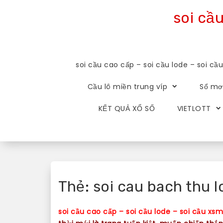
Skip
soi cầ
to
content
soi cầu cao cấp – soi cầu lode – soi cầ
Cầu lô miền trung víp
Sổ mơ
KẾT QUẢ XỔ SỐ
VIETLOTT
Thẻ:
soi cau bach thu 
soi cầu cao cấp – soi cầu lode – soi cầu xs