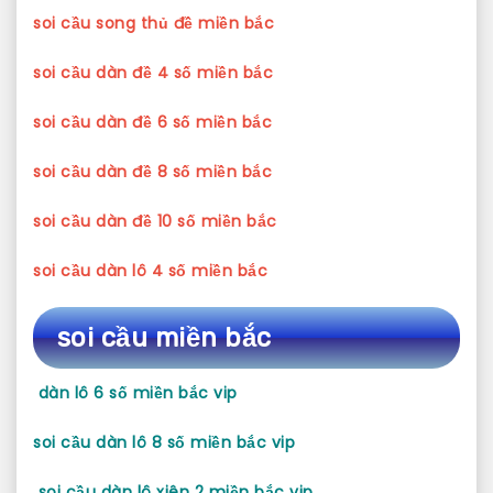
soi cầu song thủ đề miền bắc
soi cầu dàn đề 4 số miền bắc
soi cầu dàn đề 6 số miền bắc
soi cầu dàn đề 8 số miền bắc
soi cầu dàn đề 10 số miền bắc
soi cầu dàn lô 4 số miền bắc
soi cầu miền bắc
dàn lô 6 số miền bắc vip
soi cầu dàn lô 8 số miền bắc vip
soi cầu dàn lô xiên 2 miền bắc vip