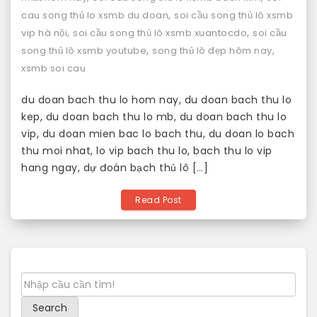
,
cau song thủ lo xsmb du doan
soi cầu song thủ lô xsmb
,
,
vip hà nội
soi cầu song thủ lô xsmb xuantocdo
soi cầu
,
,
song thủ lô xsmb youtube
song thủ lô đẹp hôm nay
xsmb soi cau
du doan bach thu lo hom nay, du doan bach thu lo
kep, du doan bach thu lo mb, du doan bach thu lo
vip, du doan mien bac lo bach thu, du doan lo bach
thu moi nhat, lo vip bach thu lo, bach thu lo vip
hang ngay, dự đoán bạch thủ lô […]
Read Post
Search