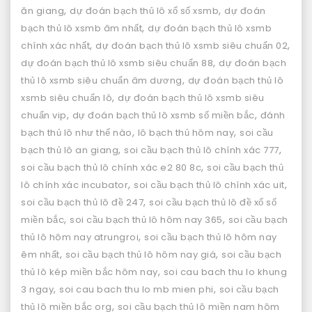
,
,
ăn giang
dự đoán bạch thủ lô xổ số xsmb
dự đoán
,
bạch thủ lô xsmb âm nhất
dự đoán bạch thủ lô xsmb
,
,
chính xác nhất
dự đoán bạch thủ lô xsmb siêu chuẩn 02
,
dự đoán bạch thủ lô xsmb siêu chuẩn 88
dự đoán bạch
,
thủ lô xsmb siêu chuẩn âm dương
dự đoán bạch thủ lô
,
xsmb siêu chuẩn lô
dự đoán bạch thủ lô xsmb siêu
,
,
chuẩn vip
dự đoán bạch thủ lô xsmb số miền bắc
đánh
,
,
bạch thủ lô như thế nào
lô bạch thủ hôm nay
soi cầu
,
,
bạch thủ lô an giang
soi cầu bạch thủ lô chính xác 777
,
soi cầu bạch thủ lô chính xác e2 80 8c
soi cầu bạch thủ
,
,
lô chính xác incubator
soi cầu bạch thủ lô chính xác uit
,
soi cầu bạch thủ lô đề 247
soi cầu bạch thủ lô đề xổ số
,
,
miền bắc
soi cầu bạch thủ lô hôm nay 365
soi cầu bạch
,
thủ lô hôm nay atrungroi
soi cầu bạch thủ lô hôm nay
,
,
êm nhất
soi cầu bạch thủ lô hôm nay giá
soi cầu bạch
,
thủ lô kép miền bắc hôm nay
soi cau bach thu lo khung
,
,
3 ngay
soi cau bach thu lo mb mien phi
soi cầu bạch
,
thủ lô miền bắc org
soi cầu bạch thủ lô miền nam hôm