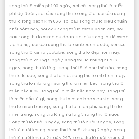
,
song thủ lô miễn phí 90 ngày
soi cầu song thủ lô miễn
,
,
phí dự đoán
soi cầu song thủ lô ông địa
soi cầu song
,
thủ lô rồng bạch kim 666
soi cầu song thủ lô siêu chuẩn
,
,
nhất hôm nay
soi cau song thủ lo xsmb bach kim
soi
,
cau song thủ lo xsmb du doan
soi cầu song thủ lô xsmb
,
,
vip hà nội
soi cầu song thủ lô xsmb xuantocdo
soi cầu
,
,
song thủ lô xsmb youtube
song thủ lô đẹp hôm nay
,
song thủ lô khung 5 ngày
song thu lo khung nuoi 3
,
,
,
ngay
song thủ lô là gì
song thủ lô là như thế nào
song
,
,
,
thủ lô là sao
song thu lo mb
song thu lo mb hom nay
,
,
song thu lo mb la gi
song thủ lô miền bắc
song thủ lô
,
,
miền bắc 100k
song thủ lô miền bắc hôm nay
song thủ
,
,
lô miền bắc là gì
song thu lo mien bac sieu vip
song
,
,
thu lo mien bac vip
song thu lo mien phi
song thủ lô
,
,
,
miền trung
song thủ lô nghĩa là gì
song thủ lô nuôi
,
,
Song thủ lô nuôi 2 ngày
song thủ lô nuôi 3 ngày
song
,
,
thủ lô nuôi khung
song thủ lô nuôi khung 2 ngày
song
,
thủ lô nuôi khung 2 ngày 247
song thủ lô nuôi khung 3