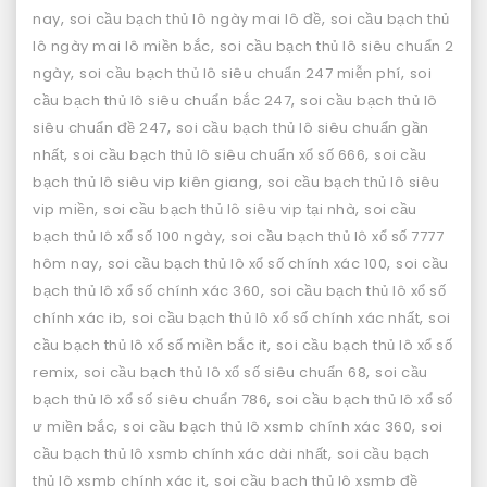
,
,
nay
soi cầu bạch thủ lô ngày mai lô đề
soi cầu bạch thủ
,
lô ngày mai lô miền bắc
soi cầu bạch thủ lô siêu chuẩn 2
,
,
ngày
soi cầu bạch thủ lô siêu chuẩn 247 miễn phí
soi
,
cầu bạch thủ lô siêu chuẩn bắc 247
soi cầu bạch thủ lô
,
siêu chuẩn đề 247
soi cầu bạch thủ lô siêu chuẩn gần
,
,
nhất
soi cầu bạch thủ lô siêu chuẩn xổ số 666
soi cầu
,
bạch thủ lô siêu vip kiên giang
soi cầu bạch thủ lô siêu
,
,
vip miền
soi cầu bạch thủ lô siêu vip tại nhà
soi cầu
,
bạch thủ lô xổ số 100 ngày
soi cầu bạch thủ lô xổ số 7777
,
,
hôm nay
soi cầu bạch thủ lô xổ số chính xác 100
soi cầu
,
bạch thủ lô xổ số chính xác 360
soi cầu bạch thủ lô xổ số
,
,
chính xác ib
soi cầu bạch thủ lô xổ số chính xác nhất
soi
,
cầu bạch thủ lô xổ số miền bắc it
soi cầu bạch thủ lô xổ số
,
,
remix
soi cầu bạch thủ lô xổ số siêu chuẩn 68
soi cầu
,
bạch thủ lô xổ số siêu chuẩn 786
soi cầu bạch thủ lô xổ số
,
,
ư miền bắc
soi cầu bạch thủ lô xsmb chính xác 360
soi
,
cầu bạch thủ lô xsmb chính xác dài nhất
soi cầu bạch
,
thủ lô xsmb chính xác it
soi cầu bạch thủ lô xsmb đề