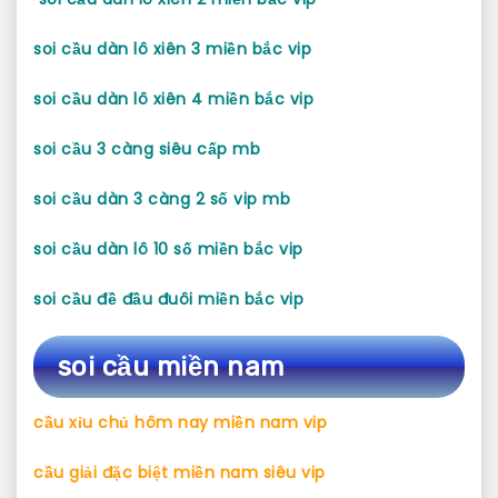
soi cầu dàn lô xiên 3 miền bắc vip
soi cầu dàn lô xiên 4 miền bắc vip
soi cầu 3 càng siêu cấp mb
soi cầu dàn 3 càng 2 số vip mb
soi cầu dàn lô 10 số miền bắc vip
soi cầu đề đầu đuôi miền bắc vip
soi cầu miền nam
cầu xỉu chủ hôm nay miền nam vip
cầu giải đặc biệt miền nam siêu vip