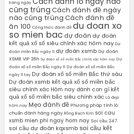
Cách đánh lô ngày nào
hàng ngày
cũng trúng
Cách đánh đề ngày
nào cũng trúng
Cách đánh đề
du doan xo
ăn 100
Công thức đánh đề
so mien bac
dự đoán
dự đoán
kết quả xổ số siêu chính xác hôm nay
Dự
dự đoán xsmb
Dự đoán
đoán miền Bắc ngày 11
XSMB VIP 26h
Dự
Dự đoán xổ số miền Bắc chính xác hôm nay
đoán xổ số miền Bắc ngày 11
Dự đoán xổ số miền Bắc
Dự đoán xổ số miền Bắc thứ sáu
ngày 11 tay
Dự đoán xsmb kết quả xổ số miền bắc
siêu chính xác
kết
Hôm nay đánh con gì
quả xổ số miền bắc siêu chính xác
Lô đẹp
Mẹo đánh đề
Phương pháp tính lô
hôm nay
soi cau
chuẩn đánh hàng ngày
Rồng Bạch Kim
xsmb mien phi ngay hom nay
Soi cầu 247
soi cầu kết
soi cầu dự đoán kqxsmb