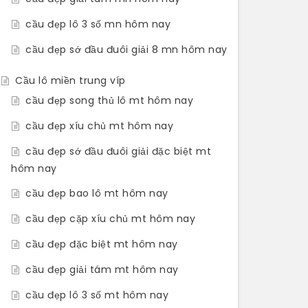
cầu đẹp lô 3 số mn hôm nay
cầu đẹp sớ đầu đuôi giải 8 mn hôm nay
Cầu lô miền trung víp
cầu đẹp song thủ lô mt hôm nay
cầu đẹp xíu chủ mt hôm nay
cầu đẹp sớ đầu đuôi giải đặc biệt mt
hôm nay
cầu đẹp bao lô mt hôm nay
cầu đẹp cặp xíu chủ mt hôm nay
cầu đẹp đặc biệt mt hôm nay
cầu đẹp giải tám mt hôm nay
cầu đẹp lô 3 số mt hôm nay