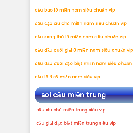
cầu bao lô miền nam siêu chuẩn vip
cầu cặp xỉu chủ miền nam siêu chuẩn vip
cầu song thủ lô miền nam siêu chuẩn vip
cầu đầu đuôi giải 8 miền nam siêu chuẩn vi
cầu đầu đuôi đặc biệt miền nam siêu chuẩn 
cầu lô 3 số miền nam siêu vip
soi cầu miền trung
cầu xỉu chủ miền trung siêu vip
cầu giải đặc biệt miền trung siêu vip