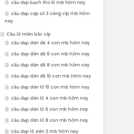
cầu đẹp bạch thủ lô mb hôm nay
cầu đẹp cặp số 3 càng víp mb hôm
nay
Cầu lô miền bắc víp
cầu đẹp dàn đề 4 con mb hôm nay
cầu đẹp dàn đề 6 con mb hôm nay
cầu đẹp dàn đề 8 con mb hôm nay
cầu đẹp dàn đề 10 con mb hôm nay
cầu đẹp dàn lô 10 con mb hôm nay
cầu đẹp dàn lô 4 con mb hôm nay
cầu đẹp dàn lô 6 con mb hôm nay
cầu đẹp dàn lô 8 con mb hôm nay
cầu đẹp lô xiên 2 mb hôm nay