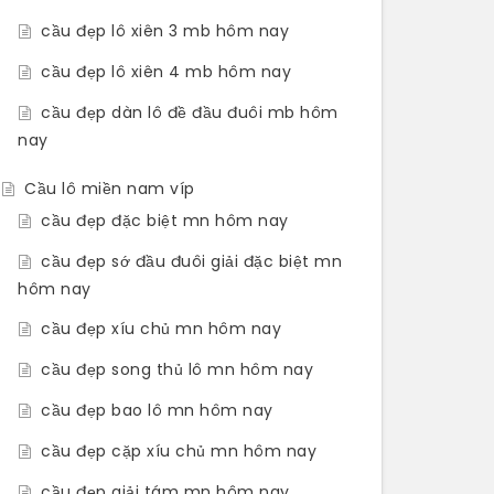
cầu đẹp lô xiên 3 mb hôm nay
cầu đẹp lô xiên 4 mb hôm nay
cầu đẹp dàn lô đề đầu đuôi mb hôm
nay
Cầu lô miền nam víp
cầu đẹp đặc biệt mn hôm nay
cầu đẹp sớ đầu đuôi giải đặc biệt mn
hôm nay
cầu đẹp xíu chủ mn hôm nay
cầu đẹp song thủ lô mn hôm nay
cầu đẹp bao lô mn hôm nay
cầu đẹp cặp xíu chủ mn hôm nay
cầu đẹp giải tám mn hôm nay