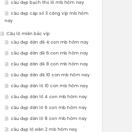
cầu đẹp bạch thủ lô mb hôm nay
cầu đẹp cặp số 3 càng víp mb hôm
nay
Cầu lô miền bắc víp
cầu đẹp dàn đề 4 con mb hôm nay
cầu đẹp dàn đề 6 con mb hôm nay
cầu đẹp dàn đề 8 con mb hôm nay
cầu đẹp dàn đề 10 con mb hôm nay
cầu đẹp dàn lô 10 con mb hôm nay
cầu đẹp dàn lô 4 con mb hôm nay
cầu đẹp dàn lô 6 con mb hôm nay
cầu đẹp dàn lô 8 con mb hôm nay
cầu đẹp lô xiên 2 mb hôm nay