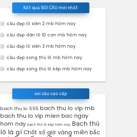
Kết quả SOI CẦU mới nhất
cầu đẹp lô xiên 2 mb hôm nay
cầu đẹp dàn lô 10 con mb hôm nay
cầu đẹp lô xiên 3 mb hôm nay
cầu đẹp song thủ lô mb hôm nay
cầu đẹp song thủ lô kép mb hôm nay
soi cầu cao cấp
bach thu lo vip mb
bach thu lo 555
bach thu lo vip mien bac ngay
Bạch thủ
hom nay
bạch thủ lô kép hôm nay
lô là gì
Chốt số giờ vàng miền bắc