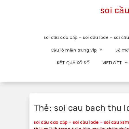
Skip
soi cầ
to
content
soi cầu cao cấp – soi cầu lode – soi cầ
Cầu lô miền trung víp
Sổ mơ
KẾT QUẢ XỔ SỐ
VIETLOTT
Thẻ:
soi cau bach thu 
soi cầu cao cấp – soi cầu lode – soi cầu xs