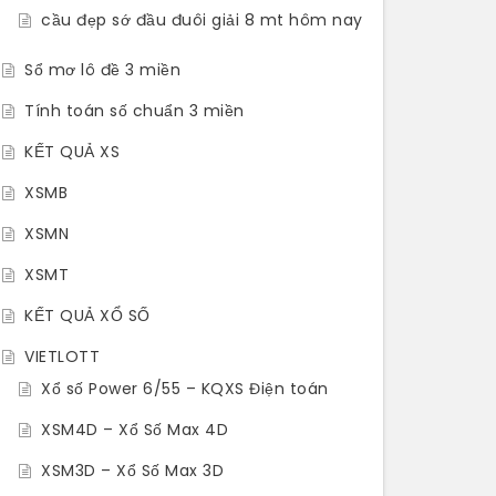
cầu đẹp sớ đầu đuôi giải 8 mt hôm nay
Sổ mơ lô đề 3 miền
Tính toán số chuẩn 3 miền
KẾT QUẢ XS
XSMB
XSMN
XSMT
KẾT QUẢ XỔ SỐ
VIETLOTT
Xổ số Power 6/55 – KQXS Điện toán
XSM4D – Xổ Số Max 4D
XSM3D – Xổ Số Max 3D