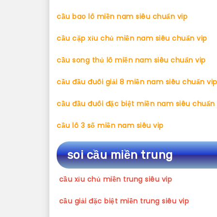
cầu bao lô miền nam siêu chuẩn vip
cầu cặp xỉu chủ miền nam siêu chuẩn vip
cầu song thủ lô miền nam siêu chuẩn vip
cầu đầu đuôi giải 8 miền nam siêu chuẩn vi
cầu đầu đuôi đặc biệt miền nam siêu chuẩn 
cầu lô 3 số miền nam siêu vip
soi cầu miền trung
cầu xỉu chủ miền trung siêu vip
cầu giải đặc biệt miền trung siêu vip