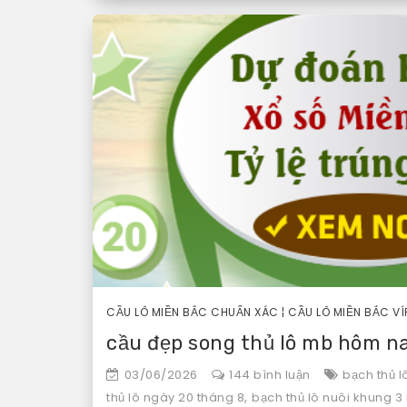
CẦU LÔ MIỀN BẮC CHUẨN XÁC
¦
CẦU LÔ MIỀN BẮC VÍ
cầu đẹp song thủ lô mb hôm n
ở
03/06/2026
144 bình luận
bạch thủ l
cầu
,
thủ lô ngày 20 tháng 8
bạch thủ lô nuôi khung 3