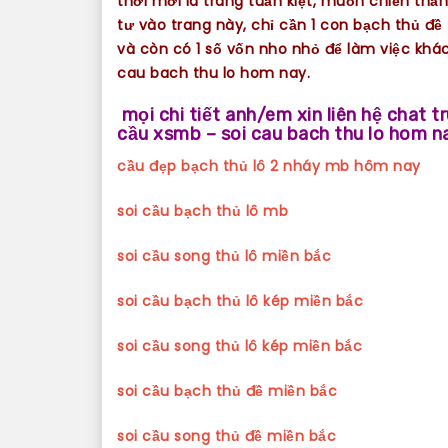
thời mới là trang tuấn kiệt, muốn chiến th
tư vào trang này, chỉ cần 1 con bạch thủ đề
và còn có 1 số vốn nho nhỏ để làm việc khác
cau bach thu lo hom nay.
mọi chi tiết anh/em xin liên hệ chat t
cầu xsmb – soi cau bach thu lo hom n
cầu đẹp bạch thủ lô 2 nháy mb hôm nay
soi cầu bạch thủ lô mb
soi cầu song thủ lô miền bắc
soi cầu bạch thủ lô kép miền bắc
soi cầu song thủ lô kép miền bắc
soi cầu bạch thủ đề miền bắc
soi cầu song thủ đề miền bắc