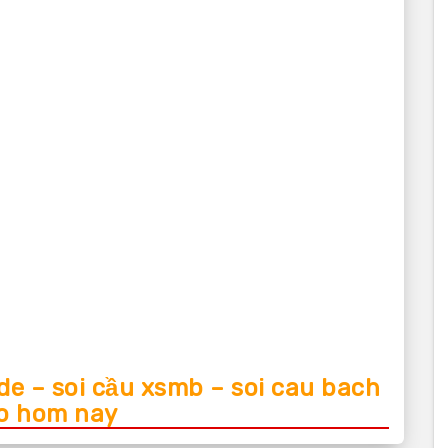
ode – soi cầu xsmb – soi cau bach
lo hom nay