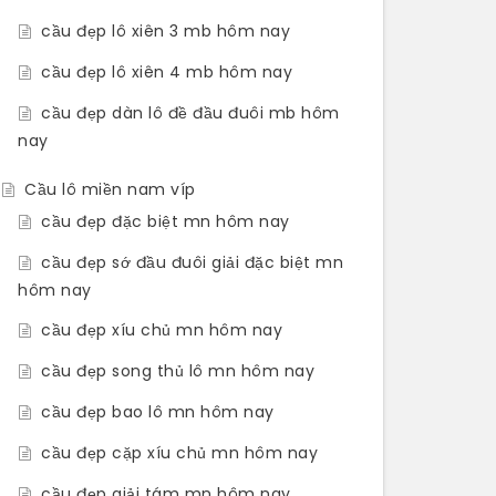
cầu đẹp lô xiên 3 mb hôm nay
cầu đẹp lô xiên 4 mb hôm nay
cầu đẹp dàn lô đề đầu đuôi mb hôm
nay
Cầu lô miền nam víp
cầu đẹp đặc biệt mn hôm nay
cầu đẹp sớ đầu đuôi giải đặc biệt mn
hôm nay
cầu đẹp xíu chủ mn hôm nay
cầu đẹp song thủ lô mn hôm nay
cầu đẹp bao lô mn hôm nay
cầu đẹp cặp xíu chủ mn hôm nay
cầu đẹp giải tám mn hôm nay