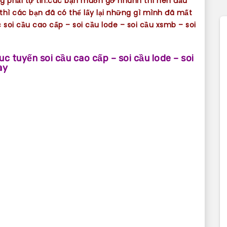
ắng phải tự tin.các bạn muốn gỡ nhanh thì nên đầu
 thì các bạn đã có thể lấy lại những gì mình đã mất
 soi cầu cao cấp – soi cầu lode – soi cầu xsmb – soi
ruc tuyến soi cầu cao cấp – soi cầu lode – soi
ay