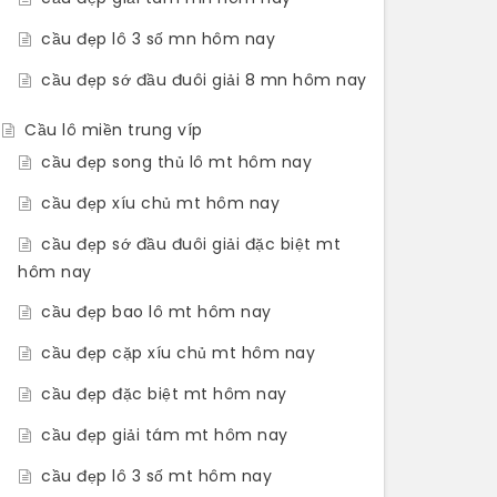
cầu đẹp lô 3 số mn hôm nay
cầu đẹp sớ đầu đuôi giải 8 mn hôm nay
Cầu lô miền trung víp
cầu đẹp song thủ lô mt hôm nay
cầu đẹp xíu chủ mt hôm nay
cầu đẹp sớ đầu đuôi giải đặc biệt mt
hôm nay
cầu đẹp bao lô mt hôm nay
cầu đẹp cặp xíu chủ mt hôm nay
cầu đẹp đặc biệt mt hôm nay
cầu đẹp giải tám mt hôm nay
cầu đẹp lô 3 số mt hôm nay