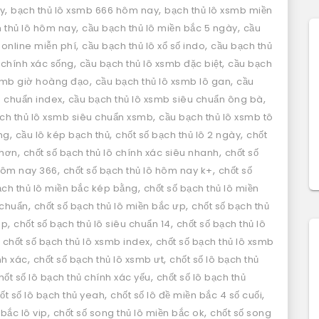
,
,
ấy
bạch thủ lô xsmb 666 hôm nay
bạch thủ lô xsmb miền
,
,
 thủ lô hôm nay
cầu bạch thủ lô miền bắc 5 ngày
cầu
,
,
 online miễn phí
cầu bạch thủ lô xổ số indo
cầu bạch thủ
,
,
 chính xác sống
cầu bạch thủ lô xsmb đặc biệt
cầu bạch
,
,
xsmb giờ hoàng đạo
cầu bạch thủ lô xsmb lô gan
cầu
,
,
u chuẩn index
cầu bạch thủ lô xsmb siêu chuẩn ông bà
,
ch thủ lô xsmb siêu chuẩn xsmb
cầu bạch thủ lô xsmb tô
,
,
,
ng
cầu lô kép bạch thủ
chốt số bạch thủ lô 2 ngày
chốt
,
,
 hơn
chốt số bạch thủ lô chính xác siêu nhanh
chốt số
,
,
 hôm nay 366
chốt số bạch thủ lô hôm nay k+
chốt số
,
ạch thủ lô miền bắc kép bằng
chốt số bạch thủ lô miền
,
,
 chuẩn
chốt số bạch thủ lô miền bắc ưp
chốt số bạch thủ
,
,
ip
chốt số bạch thủ lô siêu chuẩn 14
chốt số bạch thủ lô
,
,
chốt số bạch thủ lô xsmb index
chốt số bạch thủ lô xsmb
,
,
nh xác
chốt số bạch thủ lô xsmb ưt
chốt số lô bạch thủ
,
hốt số lô bạch thủ chính xác yếu
chốt số lô bạch thủ
,
,
ốt số lô bạch thủ yeah
chốt số lô đề miền bắc 4 số cuối
,
,
 bắc lô vip
chốt số song thủ lô miền bắc ok
chốt số song