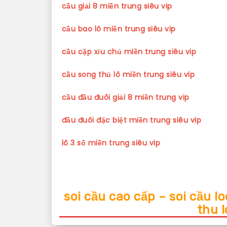
cầu giải 8 miền trung siêu vip
cầu bao lô miền trung siêu vip
cầu cặp xỉu chủ miền trung siêu vip
cầu song thủ lô miền trung siêu vip
cầu đầu đuôi giải 8 miền trung vip
đầu đuôi đặc biệt miền trung siêu vip
lô 3 số miền trung siêu vip
soi cầu cao cấp – soi cầu l
thu 