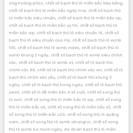
,
,
ưng hoàng phúc
chốt số bạch thủ lô miền bắc kép bằng
,
chốt số bạch thủ lô miền bắc ngày mai
chốt số bạch thủ
,
,
lô miền bắc siêu chuẩn
chốt số bạch thủ lô miền bắc ưp
,
chốt số bạch thủ lô miền bắc uy tín
chốt số bạch thủ lô
,
,
miền bắc vip
chốt số bạch thủ lô siêu chuẩn 14
chốt số
,
bạch thủ lô siêu chuẩn của mỹ
chốt số bạch thủ lô xsmb
,
,
100
chốt số bạch thủ lô xsmb index
chốt số bạch thủ lô
,
xsmb khung 2 ngày
chốt số bạch thủ lô xsmb siêu chính
,
,
xác
chốt số bạch thủ lô xsmb ưt
chốt số lô bạch thủ
,
,
chính xác 99
chốt số lô bạch thủ chính xác an
chốt số lô
,
bạch thủ chính xác yếu
chốt số lô bạch thủ khung 3
,
,
ngày
chốt số lô bạch thủ trong ngày
chốt số lô bạch thủ
,
,
yeah
chốt số lô đề miền bắc 4 số cuối
chốt số song thủ
,
,
lô iwin
chốt số song thủ lô miền bắc lô vip
chốt số song
,
,
thủ lô miền bắc ok
chốt số song thủ lô miền bắc số
chốt
,
số song thủ lô miền bắc u23
chốt số song thủ lô quảng
,
,
nam
chốt số song thủ lô xsmb atrungroi
chốt số song
,
thủ lô xsmb ba mươi ngày
dự đoán bạch thủ lô miền