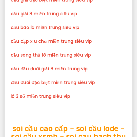
cầu giải đặc biệt miền trung siêu vip
cầu giải 8 miền trung siêu vip
cầu bao lô miền trung siêu vip
cầu cặp xỉu chủ miền trung siêu vip
cầu song thủ lô miền trung siêu vip
cầu đầu đuôi giải 8 miền trung vip
đầu đuôi đặc biệt miền trung siêu vip
lô 3 số miền trung siêu vip
soi cầu cao cấp – soi cầu lode –
soi cầu xsmb – soi cau bach thu