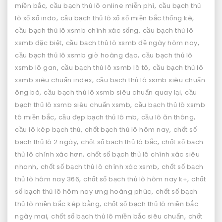
,
,
miền bắc
cầu bạch thủ lô online miễn phí
cầu bạch thủ
,
,
lô xổ số indo
cầu bạch thủ lô xổ số miền bắc thống kê
,
cầu bạch thủ lô xsmb chính xác sống
cầu bạch thủ lô
,
,
xsmb đặc biệt
cầu bạch thủ lô xsmb đề ngày hôm nay
,
cầu bạch thủ lô xsmb giờ hoàng đạo
cầu bạch thủ lô
,
,
xsmb lô gan
cầu bạch thủ lô xsmb lô tô
cầu bạch thủ lô
,
xsmb siêu chuẩn index
cầu bạch thủ lô xsmb siêu chuẩn
,
,
ông bà
cầu bạch thủ lô xsmb siêu chuẩn quay lại
cầu
,
bạch thủ lô xsmb siêu chuẩn xsmb
cầu bạch thủ lô xsmb
,
,
,
tô miền bắc
cầu đẹp bạch thủ lô mb
cầu lô ăn thông
,
,
cầu lô kép bạch thủ
chốt bạch thủ lô hôm nay
chốt số
,
,
bạch thủ lô 2 ngày
chốt số bạch thủ lô bắc
chốt số bạch
,
thủ lô chính xác hơn
chốt số bạch thủ lô chính xác siêu
,
,
nhanh
chốt số bạch thủ lô chính xác xsmb
chốt số bạch
,
,
thủ lô hôm nay 366
chốt số bạch thủ lô hôm nay k+
chốt
,
số bạch thủ lô hôm nay ưng hoàng phúc
chốt số bạch
,
thủ lô miền bắc kép bằng
chốt số bạch thủ lô miền bắc
,
,
ngày mai
chốt số bạch thủ lô miền bắc siêu chuẩn
chốt