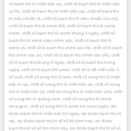
,
số bạch thủ lô miền bắc ưp
chốt số bạch thủ lô miền bắc
,
,
uy tín
chốt số bạch thủ lô miền bắc vip
chốt số bạch thủ
,
,
lô siêu chuẩn 14
chốt số bạch thủ lô siêu chuẩn của mỹ
,
chốt số bạch thủ lô xsmb 100
chốt số bạch thủ lô xsmb
,
,
index
chốt số bạch thủ lô xsmb khung 2 ngày
chốt số
,
bạch thủ lô xsmb siêu chính xác
chốt số bạch thủ lô
,
,
xsmb ưt
chốt số lô bạch thủ chính xác 99
chốt số lô bạch
,
,
thủ chính xác an
chốt số lô bạch thủ chính xác yếu
chốt
,
số lô bạch thủ khung 3 ngày
chốt số lô bạch thủ trong
,
,
ngày
chốt số lô bạch thủ yeah
chốt số lô đề miền bắc 4
,
,
số cuối
chốt số song thủ lô iwin
chốt số song thủ lô miền
,
,
bắc lô vip
chốt số song thủ lô miền bắc ok
chốt số song
,
,
thủ lô miền bắc số
chốt số song thủ lô miền bắc u23
chốt
,
số song thủ lô quảng nam
chốt số song thủ lô xsmb
,
,
atrungroi
chốt số song thủ lô xsmb ba mươi ngày
dự
,
đoán bạch thủ lô miền bắc 50 ngày
dự đoán bạch thủ lô
,
,
vip
dự đoán bạch thủ lô xổ số 99 hôm nay
dự đoán
,
bạch thủ lô xổ số âm hôm nay
dự đoán bạch thủ lô xổ số