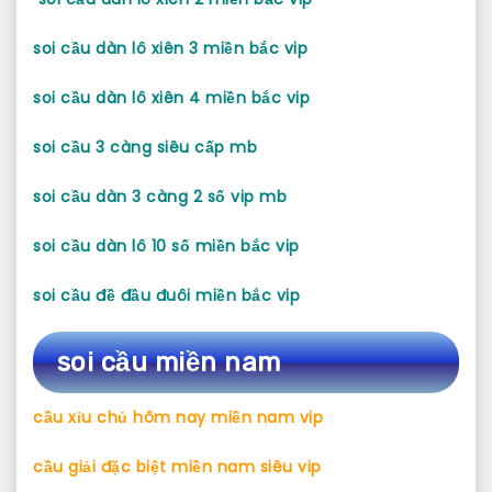
soi cầu dàn lô xiên 3 miền bắc vip
soi cầu dàn lô xiên 4 miền bắc vip
soi cầu 3 càng siêu cấp mb
soi cầu dàn 3 càng 2 số vip mb
soi cầu dàn lô 10 số miền bắc vip
soi cầu đề đầu đuôi miền bắc vip
soi cầu miền nam
cầu xỉu chủ hôm nay miền nam vip
cầu giải đặc biệt miền nam siêu vip