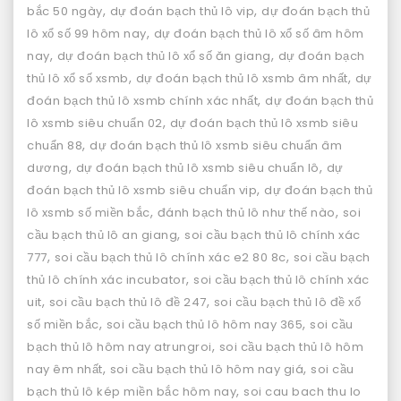
,
,
bắc 50 ngày
dự đoán bạch thủ lô vip
dự đoán bạch thủ
,
lô xổ số 99 hôm nay
dự đoán bạch thủ lô xổ số âm hôm
,
,
nay
dự đoán bạch thủ lô xổ số ăn giang
dự đoán bạch
,
,
thủ lô xổ số xsmb
dự đoán bạch thủ lô xsmb âm nhất
dự
,
đoán bạch thủ lô xsmb chính xác nhất
dự đoán bạch thủ
,
lô xsmb siêu chuẩn 02
dự đoán bạch thủ lô xsmb siêu
,
chuẩn 88
dự đoán bạch thủ lô xsmb siêu chuẩn âm
,
,
dương
dự đoán bạch thủ lô xsmb siêu chuẩn lô
dự
,
đoán bạch thủ lô xsmb siêu chuẩn vip
dự đoán bạch thủ
,
,
lô xsmb số miền bắc
đánh bạch thủ lô như thế nào
soi
,
cầu bạch thủ lô an giang
soi cầu bạch thủ lô chính xác
,
,
777
soi cầu bạch thủ lô chính xác e2 80 8c
soi cầu bạch
,
thủ lô chính xác incubator
soi cầu bạch thủ lô chính xác
,
,
uit
soi cầu bạch thủ lô đề 247
soi cầu bạch thủ lô đề xổ
,
,
số miền bắc
soi cầu bạch thủ lô hôm nay 365
soi cầu
,
bạch thủ lô hôm nay atrungroi
soi cầu bạch thủ lô hôm
,
,
nay êm nhất
soi cầu bạch thủ lô hôm nay giá
soi cầu
,
bạch thủ lô kép miền bắc hôm nay
soi cau bach thu lo