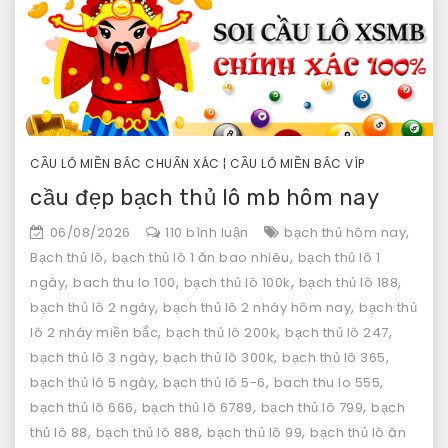
CẦU LÔ MIỀN BẮC CHUẨN XÁC
¦
CẦU LÔ MIỀN BẮC VÍP
cầu đẹp bạch thủ lô mb hôm nay
ở
,
06/08/2026
110 bình luận
bạch thủ hôm nay
cầu
,
,
Bạch thủ lô
bạch thủ lô 1 ăn bao nhiêu
bạch thủ lô 1
đẹp
,
,
,
,
ngày
bach thu lo 100
bạch thủ lô 100k
bạch thủ lô 188
bạch
,
,
bạch thủ lô 2 ngày
bạch thủ lô 2 nháy hôm nay
bạch thủ
thủ
,
,
,
lô 2 nháy miền bắc
bạch thủ lô 200k
bạch thủ lô 247
lô
,
,
,
bạch thủ lô 3 ngày
bạch thủ lô 300k
bạch thủ lô 365
mb
,
,
,
bạch thủ lô 5 ngày
bạch thủ lô 5-6
bach thu lo 555
hôm
,
,
,
bạch thủ lô 666
bạch thủ lô 6789
bạch thủ lô 799
bạch
nay
,
,
,
thủ lô 88
bạch thủ lô 888
bạch thủ lô 99
bạch thủ lô ăn