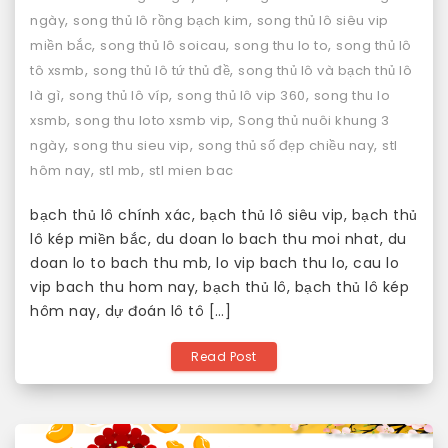
,
,
ngày
song thủ lô rồng bạch kim
song thủ lô siêu vip
,
,
,
miền bắc
song thủ lô soicau
song thu lo to
song thủ lô
,
,
tô xsmb
song thủ lô tứ thủ đề
song thủ lô và bạch thủ lô
,
,
,
là gì
song thủ lô víp
song thủ lô vip 360
song thu lo
,
,
xsmb
song thu loto xsmb vip
Song thủ nuôi khung 3
,
,
,
ngày
song thu sieu vip
song thủ số đẹp chiều nay
stl
,
,
hôm nay
stl mb
stl mien bac
bạch thủ lô chính xác, bạch thủ lô siêu vip, bạch thủ
lô kép miền bắc, du doan lo bach thu moi nhat, du
doan lo to bach thu mb, lo vip bach thu lo, cau lo
vip bach thu hom nay, bạch thủ lô, bạch thủ lô kép
hôm nay, dự đoán lô tô […]
Read Post