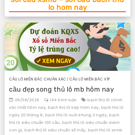
lo hom nay
CẦU LÔ MIỀN BẮC CHUẨN XÁC
¦
CẦU LÔ MIỀN BẮC VÍP
cầu đẹp song thủ lô mb hôm nay
ở
06/08/2026
144 bình luận
bạch thủ lô chính
cầu
,
,
xác nhất hôm nay
bạch thủ lô kép hôm nay
bạch thủ lô
đẹp
,
,
ngày 20 tháng 8
bạch thủ lô nuôi khung 3 ngày
bạch
song
,
thủ lô siêu chuẩn 100 cầu
bạch thủ lô siêu chuẩn danh
thủ
,
,
con gi
bạch thủ lô siêu chuẩn số mấy
bạch thủ lô xsmb