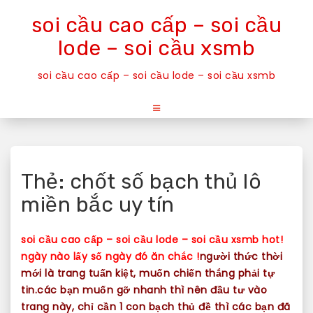
Skip
soi cầu cao cấp – soi cầu
to
content
lode – soi cầu xsmb
soi cầu cao cấp – soi cầu lode – soi cầu xsmb
Thẻ:
chốt số bạch thủ lô
miền bắc uy tín
soi cầu cao cấp – soi cầu lode – soi cầu xsmb hot!
ngày nào lấy số ngày đó ăn chắc !
người thức thời
mới là trang tuấn kiệt, muốn chiến thắng phải tự
tin.các bạn muốn gỡ nhanh thì nên đầu tư vào
trang này, chỉ cần 1 con bạch thủ đề thì các bạn đã