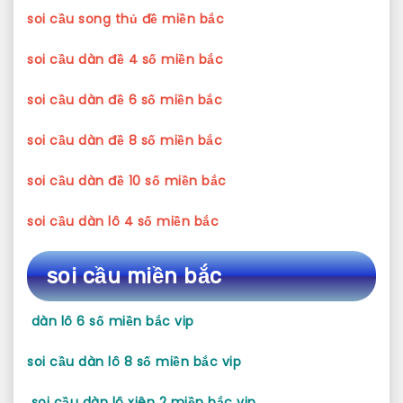
soi cầu song thủ đề miền bắc
soi cầu dàn đề 4 số miền bắc
soi cầu dàn đề 6 số miền bắc
soi cầu dàn đề 8 số miền bắc
soi cầu dàn đề 10 số miền bắc
soi cầu dàn lô 4 số miền bắc
soi cầu miền bắc
dàn lô 6 số miền bắc vip
soi cầu dàn lô 8 số miền bắc vip
soi cầu dàn lô xiên 2 miền bắc vip