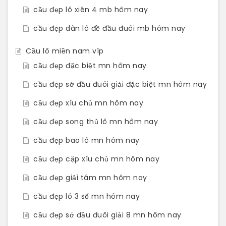
cầu đẹp lô xiên 4 mb hôm nay
cầu đẹp dàn lô đề đầu đuôi mb hôm nay
Cầu lô miền nam víp
cầu đẹp đặc biệt mn hôm nay
cầu đẹp sớ đầu đuôi giải đặc biệt mn hôm nay
cầu đẹp xíu chủ mn hôm nay
cầu đẹp song thủ lô mn hôm nay
cầu đẹp bao lô mn hôm nay
cầu đẹp cặp xíu chủ mn hôm nay
cầu đẹp giải tám mn hôm nay
cầu đẹp lô 3 số mn hôm nay
cầu đẹp sớ đầu đuôi giải 8 mn hôm nay