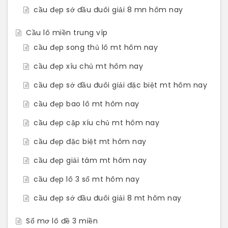
cầu đẹp sớ đầu đuôi giải 8 mn hôm nay
Cầu lô miền trung víp
cầu đẹp song thủ lô mt hôm nay
cầu đẹp xíu chủ mt hôm nay
cầu đẹp sớ đầu đuôi giải đặc biệt mt hôm nay
cầu đẹp bao lô mt hôm nay
cầu đẹp cặp xíu chủ mt hôm nay
cầu đẹp đặc biệt mt hôm nay
cầu đẹp giải tám mt hôm nay
cầu đẹp lô 3 số mt hôm nay
cầu đẹp sớ đầu đuôi giải 8 mt hôm nay
Sổ mơ lô đề 3 miền