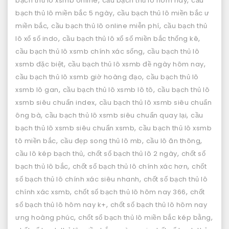
,
,
bạch thủ lô xsmb online
cầu bạch thủ lô hôm nay
cầu
hôm
,
bạch thủ lô miền bắc 5 ngày
cầu bạch thủ lô miền bắc ư
nay
,
,
miền bắc
cầu bạch thủ lô online miễn phí
cầu bạch thủ
,
,
lô xổ số indo
cầu bạch thủ lô xổ số miền bắc thống kê
,
cầu bạch thủ lô xsmb chính xác sống
cầu bạch thủ lô
,
,
xsmb đặc biệt
cầu bạch thủ lô xsmb đề ngày hôm nay
,
cầu bạch thủ lô xsmb giờ hoàng đạo
cầu bạch thủ lô
,
,
xsmb lô gan
cầu bạch thủ lô xsmb lô tô
cầu bạch thủ lô
,
xsmb siêu chuẩn index
cầu bạch thủ lô xsmb siêu chuẩn
,
,
ông bà
cầu bạch thủ lô xsmb siêu chuẩn quay lại
cầu
,
bạch thủ lô xsmb siêu chuẩn xsmb
cầu bạch thủ lô xsmb
,
,
,
tô miền bắc
cầu đẹp song thủ lô mb
cầu lô ăn thông
,
,
cầu lô kép bạch thủ
chốt số bạch thủ lô 2 ngày
chốt số
,
,
bạch thủ lô bắc
chốt số bạch thủ lô chính xác hơn
chốt
,
số bạch thủ lô chính xác siêu nhanh
chốt số bạch thủ lô
,
,
chính xác xsmb
chốt số bạch thủ lô hôm nay 366
chốt
,
số bạch thủ lô hôm nay k+
chốt số bạch thủ lô hôm nay
,
,
ưng hoàng phúc
chốt số bạch thủ lô miền bắc kép bằng