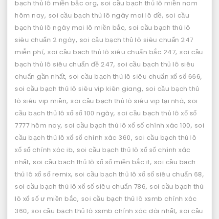
,
bạch thủ lô miền bắc org
soi cầu bạch thủ lô miền nam
,
,
hôm nay
soi cầu bạch thủ lô ngày mai lô đề
soi cầu
,
bạch thủ lô ngày mai lô miền bắc
soi cầu bạch thủ lô
,
siêu chuẩn 2 ngày
soi cầu bạch thủ lô siêu chuẩn 247
,
,
miễn phí
soi cầu bạch thủ lô siêu chuẩn bắc 247
soi cầu
,
bạch thủ lô siêu chuẩn đề 247
soi cầu bạch thủ lô siêu
,
,
chuẩn gần nhất
soi cầu bạch thủ lô siêu chuẩn xổ số 666
,
soi cầu bạch thủ lô siêu vip kiên giang
soi cầu bạch thủ
,
,
lô siêu vip miền
soi cầu bạch thủ lô siêu vip tại nhà
soi
,
cầu bạch thủ lô xổ số 100 ngày
soi cầu bạch thủ lô xổ số
,
,
7777 hôm nay
soi cầu bạch thủ lô xổ số chính xác 100
soi
,
cầu bạch thủ lô xổ số chính xác 360
soi cầu bạch thủ lô
,
xổ số chính xác ib
soi cầu bạch thủ lô xổ số chính xác
,
,
nhất
soi cầu bạch thủ lô xổ số miền bắc it
soi cầu bạch
,
,
thủ lô xổ số remix
soi cầu bạch thủ lô xổ số siêu chuẩn 68
,
soi cầu bạch thủ lô xổ số siêu chuẩn 786
soi cầu bạch thủ
,
lô xổ số ư miền bắc
soi cầu bạch thủ lô xsmb chính xác
,
,
360
soi cầu bạch thủ lô xsmb chính xác dài nhất
soi cầu