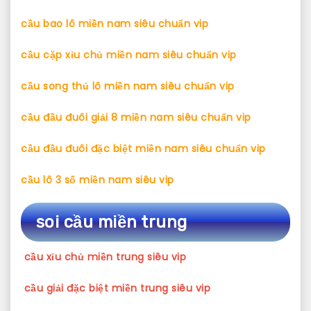
cầu bao lô miền nam siêu chuẩn vip
cầu cặp xỉu chủ miền nam siêu chuẩn vip
cầu song thủ lô miền nam siêu chuẩn vip
cầu đầu đuôi giải 8 miền nam siêu chuẩn vip
cầu đầu đuôi đặc biệt miền nam siêu chuẩn vip
cầu lô 3 số miền nam siêu vip
soi cầu miền trung
cầu xỉu chủ miền trung siêu vip
cầu giải đặc biệt miền trung siêu vip