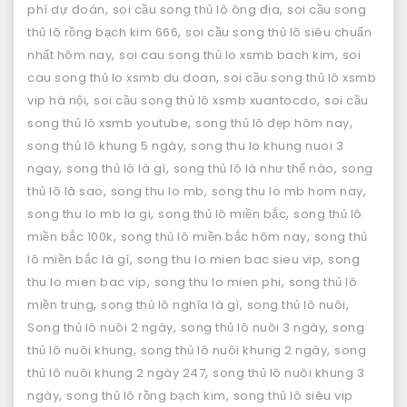
,
,
phí dự đoán
soi cầu song thủ lô ông địa
soi cầu song
,
thủ lô rồng bạch kim 666
soi cầu song thủ lô siêu chuẩn
,
,
nhất hôm nay
soi cau song thủ lo xsmb bach kim
soi
,
cau song thủ lo xsmb du doan
soi cầu song thủ lô xsmb
,
,
vip hà nội
soi cầu song thủ lô xsmb xuantocdo
soi cầu
,
,
song thủ lô xsmb youtube
song thủ lô đẹp hôm nay
,
song thủ lô khung 5 ngày
song thu lo khung nuoi 3
,
,
,
ngay
song thủ lô là gì
song thủ lô là như thế nào
song
,
,
,
thủ lô là sao
song thu lo mb
song thu lo mb hom nay
,
,
song thu lo mb la gi
song thủ lô miền bắc
song thủ lô
,
,
miền bắc 100k
song thủ lô miền bắc hôm nay
song thủ
,
,
lô miền bắc là gì
song thu lo mien bac sieu vip
song
,
,
thu lo mien bac vip
song thu lo mien phi
song thủ lô
,
,
,
miền trung
song thủ lô nghĩa là gì
song thủ lô nuôi
,
,
Song thủ lô nuôi 2 ngày
song thủ lô nuôi 3 ngày
song
,
,
thủ lô nuôi khung
song thủ lô nuôi khung 2 ngày
song
,
thủ lô nuôi khung 2 ngày 247
song thủ lô nuôi khung 3
,
,
ngày
song thủ lô rồng bạch kim
song thủ lô siêu vip