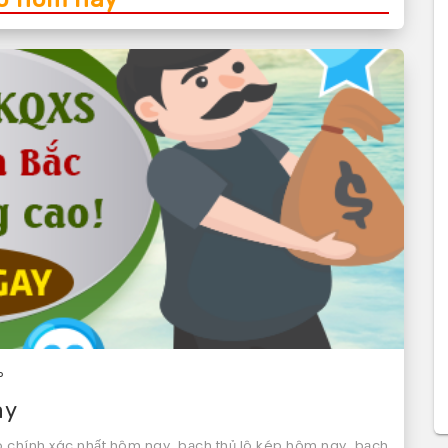
P
ay
,
,
ô chính xác nhất hôm nay
bạch thủ lô kép hôm nay
bạch