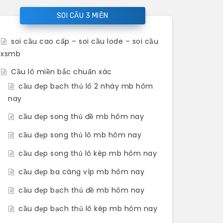
SOI CẦU 3 MIỀN
soi cầu cao cấp – soi cầu lode – soi cầu
xsmb
Cầu lô miền bắc chuẩn xác
cầu đẹp bạch thủ lô 2 nháy mb hôm
nay
cầu đẹp song thủ đề mb hôm nay
cầu đẹp song thủ lô mb hôm nay
cầu đẹp song thủ lô kép mb hôm nay
cầu đẹp ba càng víp mb hôm nay
cầu đẹp bạch thủ đề mb hôm nay
cầu đẹp bạch thủ lô kép mb hôm nay