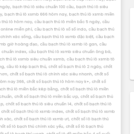
,
,
 ngày
bạch thủ lô siêu chuẩn 100 cầu
bạch thủ lô siêu
,
,
ấy
bạch thủ lô xsmb 666 hôm nay
bạch thủ lô xsmb miền
,
,
 thủ lô hôm nay
cầu bạch thủ lô miền bắc 5 ngày
cầu
,
,
 online miễn phí
cầu bạch thủ lô xổ số indo
cầu bạch thủ
,
,
 chính xác sống
cầu bạch thủ lô xsmb đặc biệt
cầu bạch
,
,
xsmb giờ hoàng đạo
cầu bạch thủ lô xsmb lô gan
cầu
,
,
u chuẩn index
cầu bạch thủ lô xsmb siêu chuẩn ông bà
,
ch thủ lô xsmb siêu chuẩn xsmb
cầu bạch thủ lô xsmb tô
,
,
,
ng
cầu lô kép bạch thủ
chốt số bạch thủ lô 2 ngày
chốt
,
,
 hơn
chốt số bạch thủ lô chính xác siêu nhanh
chốt số
,
,
 hôm nay 366
chốt số bạch thủ lô hôm nay k+
chốt số
,
ạch thủ lô miền bắc kép bằng
chốt số bạch thủ lô miền
,
,
 chuẩn
chốt số bạch thủ lô miền bắc ưp
chốt số bạch thủ
,
,
ip
chốt số bạch thủ lô siêu chuẩn 14
chốt số bạch thủ lô
,
,
chốt số bạch thủ lô xsmb index
chốt số bạch thủ lô xsmb
,
,
nh xác
chốt số bạch thủ lô xsmb ưt
chốt số lô bạch thủ
,
hốt số lô bạch thủ chính xác yếu
chốt số lô bạch thủ
,
,
ốt số lô bạch thủ yeah
chốt số lô đề miền bắc 4 số cuối