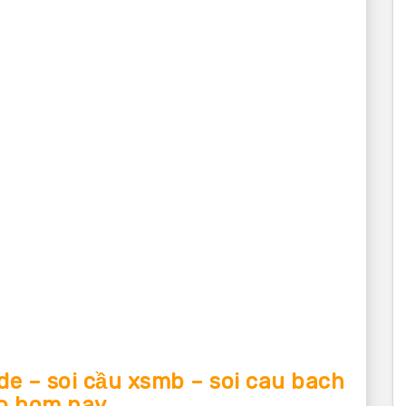
ode – soi cầu xsmb – soi cau bach
lo hom nay