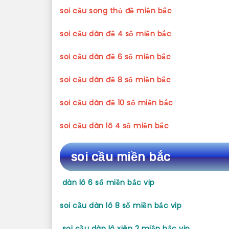
soi cầu song thủ đề miền bắc
soi cầu dàn đề 4 số miền bắc
soi cầu dàn đề 6 số miền bắc
soi cầu dàn đề 8 số miền bắc
soi cầu dàn đề 10 số miền bắc
soi cầu dàn lô 4 số miền bắc
soi cầu miền bắc
dàn lô 6 số miền bắc vip
soi cầu dàn lô 8 số miền bắc vip
soi cầu dàn lô xiên 2 miền bắc vip