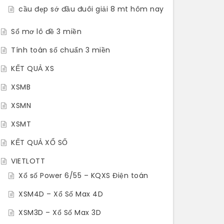
cầu đẹp sớ đầu đuôi giải 8 mt hôm nay
Sổ mơ lô đề 3 miền
Tính toán số chuẩn 3 miền
KẾT QUẢ XS
XSMB
XSMN
XSMT
KẾT QUẢ XỔ SỐ
VIETLOTT
Xổ số Power 6/55 – KQXS Điện toán
XSM4D – Xổ Số Max 4D
XSM3D – Xổ Số Max 3D