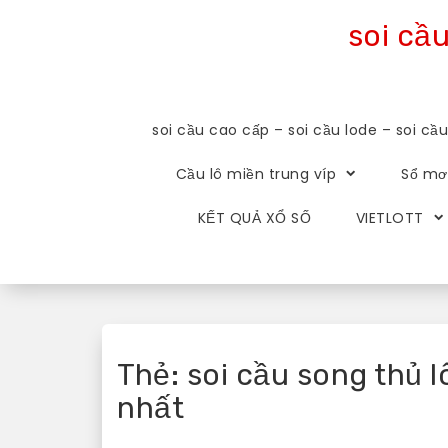
Skip
soi cầ
to
content
soi cầu cao cấp – soi cầu lode – soi cầ
Cầu lô miền trung víp
Sổ mơ
KẾT QUẢ XỔ SỐ
VIETLOTT
Thẻ:
soi cầu song thủ 
nhất