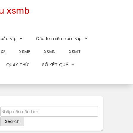
ầu xsmb
 bắc víp
Cầu lô miền nam víp
 XS
XSMB
XSMN
XSMT
QUAY THỬ
SỐ KẾT QUẢ
Search