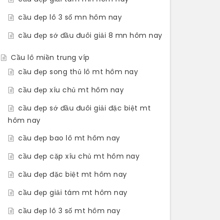
cầu đẹp lô 3 số mn hôm nay
cầu đẹp sớ đầu đuôi giải 8 mn hôm nay
Cầu lô miền trung víp
cầu đẹp song thủ lô mt hôm nay
cầu đẹp xíu chủ mt hôm nay
cầu đẹp sớ đầu đuôi giải đặc biệt mt
hôm nay
cầu đẹp bao lô mt hôm nay
cầu đẹp cặp xíu chủ mt hôm nay
cầu đẹp đặc biệt mt hôm nay
cầu đẹp giải tám mt hôm nay
cầu đẹp lô 3 số mt hôm nay