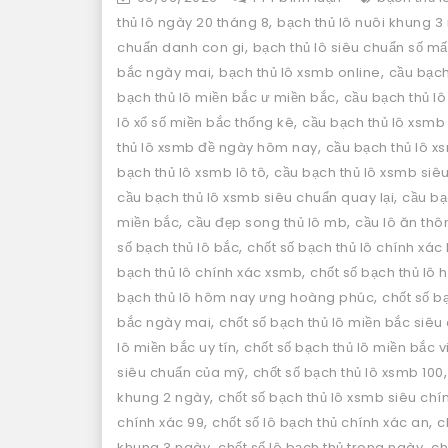
cầu
,
thủ lô ngày 20 tháng 8
bạch thủ lô nuôi khung 3
đẹp
,
chuẩn danh con gi
bạch thủ lô siêu chuẩn số m
song
,
,
bắc ngày mai
bạch thủ lô xsmb online
cầu bạch
thủ
,
bạch thủ lô miền bắc ư miền bắc
cầu bạch thủ lô
lô
,
lô xổ số miền bắc thống kê
cầu bạch thủ lô xsmb
mb
,
thủ lô xsmb đề ngày hôm nay
cầu bạch thủ lô 
hôm
,
bạch thủ lô xsmb lô tô
cầu bạch thủ lô xsmb siê
nay
,
cầu bạch thủ lô xsmb siêu chuẩn quay lại
cầu bạ
,
,
miền bắc
cầu đẹp song thủ lô mb
cầu lô ăn thô
,
số bạch thủ lô bắc
chốt số bạch thủ lô chính xác
,
bạch thủ lô chính xác xsmb
chốt số bạch thủ lô
,
bạch thủ lô hôm nay ưng hoàng phúc
chốt số b
,
bắc ngày mai
chốt số bạch thủ lô miền bắc siêu
,
lô miền bắc uy tín
chốt số bạch thủ lô miền bắc v
,
siêu chuẩn của mỹ
chốt số bạch thủ lô xsmb 100
,
khung 2 ngày
chốt số bạch thủ lô xsmb siêu chí
,
,
chính xác 99
chốt số lô bạch thủ chính xác an
c
,
,
khung 3 ngày
chốt số lô bạch thủ trong ngày
ch