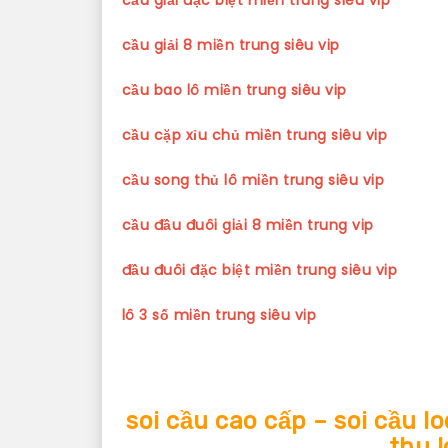
cầu giải đặc biệt miền trung siêu vip
cầu giải 8 miền trung siêu vip
cầu bao lô miền trung siêu vip
cầu cặp xỉu chủ miền trung siêu vip
cầu song thủ lô miền trung siêu vip
cầu đầu đuôi giải 8 miền trung vip
đầu đuôi đặc biệt miền trung siêu vip
lô 3 số miền trung siêu vip
soi cầu cao cấp – soi cầu l
thu 