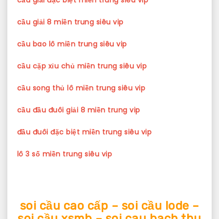
cầu giải đặc biệt miền trung siêu vip
cầu giải 8 miền trung siêu vip
cầu bao lô miền trung siêu vip
cầu cặp xỉu chủ miền trung siêu vip
cầu song thủ lô miền trung siêu vip
cầu đầu đuôi giải 8 miền trung vip
đầu đuôi đặc biệt miền trung siêu vip
lô 3 số miền trung siêu vip
soi cầu cao cấp – soi cầu lode –
soi cầu xsmb – soi cau bach thu