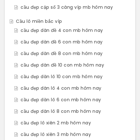
cầu đẹp cặp số 3 càng víp mb hôm nay
Cầu lô miền bắc víp
cầu đẹp dàn đề 4 con mb hôm nay
cầu đẹp dàn đề 6 con mb hôm nay
cầu đẹp dàn đề 8 con mb hôm nay
cầu đẹp dàn đề 10 con mb hôm nay
cầu đẹp dàn lô 10 con mb hôm nay
cầu đẹp dàn lô 4 con mb hôm nay
cầu đẹp dàn lô 6 con mb hôm nay
cầu đẹp dàn lô 8 con mb hôm nay
cầu đẹp lô xiên 2 mb hôm nay
cầu đẹp lô xiên 3 mb hôm nay