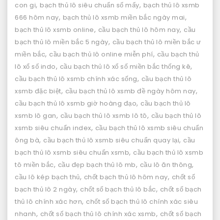
,
,
con gi
bạch thủ lô siêu chuẩn số mấy
bạch thủ lô xsmb
,
,
666 hôm nay
bạch thủ lô xsmb miền bắc ngày mai
,
,
bạch thủ lô xsmb online
cầu bạch thủ lô hôm nay
cầu
,
bạch thủ lô miền bắc 5 ngày
cầu bạch thủ lô miền bắc ư
,
,
miền bắc
cầu bạch thủ lô online miễn phí
cầu bạch thủ
,
,
lô xổ số indo
cầu bạch thủ lô xổ số miền bắc thống kê
,
cầu bạch thủ lô xsmb chính xác sống
cầu bạch thủ lô
,
,
xsmb đặc biệt
cầu bạch thủ lô xsmb đề ngày hôm nay
,
cầu bạch thủ lô xsmb giờ hoàng đạo
cầu bạch thủ lô
,
,
xsmb lô gan
cầu bạch thủ lô xsmb lô tô
cầu bạch thủ lô
,
xsmb siêu chuẩn index
cầu bạch thủ lô xsmb siêu chuẩn
,
,
ông bà
cầu bạch thủ lô xsmb siêu chuẩn quay lại
cầu
,
bạch thủ lô xsmb siêu chuẩn xsmb
cầu bạch thủ lô xsmb
,
,
,
tô miền bắc
cầu đẹp bạch thủ lô mb
cầu lô ăn thông
,
,
cầu lô kép bạch thủ
chốt bạch thủ lô hôm nay
chốt số
,
,
bạch thủ lô 2 ngày
chốt số bạch thủ lô bắc
chốt số bạch
,
thủ lô chính xác hơn
chốt số bạch thủ lô chính xác siêu
,
,
nhanh
chốt số bạch thủ lô chính xác xsmb
chốt số bạch