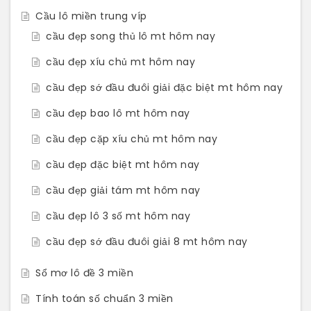
Cầu lô miền trung víp
cầu đẹp song thủ lô mt hôm nay
cầu đẹp xíu chủ mt hôm nay
cầu đẹp sớ đầu đuôi giải đặc biệt mt hôm nay
cầu đẹp bao lô mt hôm nay
cầu đẹp cặp xíu chủ mt hôm nay
cầu đẹp đặc biệt mt hôm nay
cầu đẹp giải tám mt hôm nay
cầu đẹp lô 3 số mt hôm nay
cầu đẹp sớ đầu đuôi giải 8 mt hôm nay
Sổ mơ lô đề 3 miền
Tính toán số chuẩn 3 miền