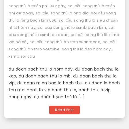
,
song thủ lô miễn phí 90 ngày
soi cầu song thủ lô miễn
,
,
phí dự đoán
soi cầu song thủ lô ông địa
soi cầu song
,
thủ lô rồng bạch kim 666
soi cầu song thủ lô siêu chuẩn
,
,
nhất hôm nay
soi cau song thủ lo xsmb bach kim
soi
,
cau song thủ lo xsmb du doan
soi cầu song thủ lô xsmb
,
,
vip hà nội
soi cầu song thủ lô xsmb xuantocdo
soi cầu
,
,
song thủ lô xsmb youtube
song thủ lô đẹp hôm nay
xsmb soi cau
du doan bach thu lo hom nay, du doan bach thu lo
kep, du doan bach thu lo mb, du doan bach thu lo
vip, du doan mien bac lo bach thu, du doan lo bach
thu moi nhat, lo vip bach thu lo, bach thu lo vip
hang ngay, dự đoán bạch thủ lô […]
Read Post