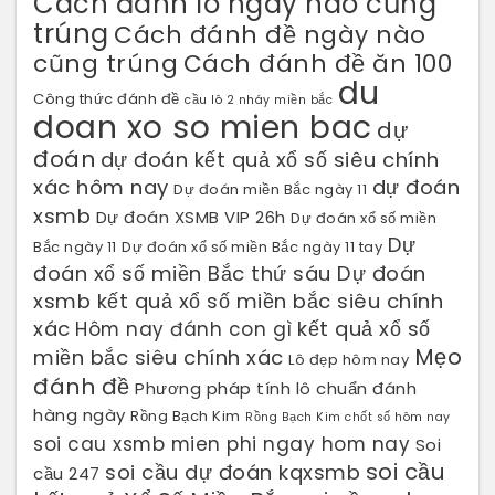
Cách đánh lô ngày nào cũng
trúng
Cách đánh đề ngày nào
cũng trúng
Cách đánh đề ăn 100
du
Công thức đánh đề
cầu lô 2 nháy miền bắc
doan xo so mien bac
dự
đoán
dự đoán kết quả xổ số siêu chính
xác hôm nay
dự đoán
Dự đoán miền Bắc ngày 11
xsmb
Dự đoán XSMB VIP 26h
Dự đoán xổ số miền
Dự
Bắc ngày 11
Dự đoán xổ số miền Bắc ngày 11 tay
đoán xổ số miền Bắc thứ sáu Dự đoán
xsmb kết quả xổ số miền bắc siêu chính
xác
kết quả xổ số
Hôm nay đánh con gì
Mẹo
miền bắc siêu chính xác
Lô đẹp hôm nay
đánh đề
Phương pháp tính lô chuẩn đánh
hàng ngày
Rồng Bạch Kim
Rồng Bạch Kim chốt số hôm nay
soi cau xsmb mien phi ngay hom nay
Soi
soi cầu
soi cầu dự đoán kqxsmb
cầu 247