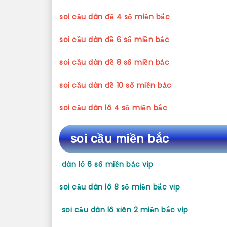
soi cầu dàn đề 4 số miền bắc
soi cầu dàn đề 6 số miền bắc
soi cầu dàn đề 8 số miền bắc
soi cầu dàn đề 10 số miền bắc
soi cầu dàn lô 4 số miền bắc
soi cầu miền bắc
dàn lô 6 số miền bắc vip
soi cầu dàn lô 8 số miền bắc vip
soi cầu dàn lô xiên 2 miền bắc vip