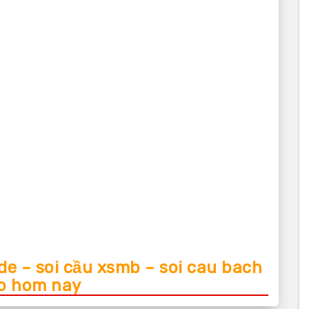
ode – soi cầu xsmb – soi cau bach
lo hom nay