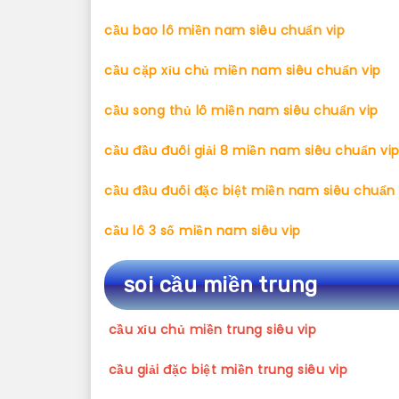
cầu bao lô miền nam siêu chuẩn vip
cầu cặp xỉu chủ miền nam siêu chuẩn vip
cầu song thủ lô miền nam siêu chuẩn vip
cầu đầu đuôi giải 8 miền nam siêu chuẩn vi
cầu đầu đuôi đặc biệt miền nam siêu chuẩn 
cầu lô 3 số miền nam siêu vip
soi cầu miền trung
cầu xỉu chủ miền trung siêu vip
cầu giải đặc biệt miền trung siêu vip