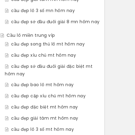
cầu đẹp lô 3 số mn hôm nay
cầu đẹp sớ đầu đuôi giải 8 mn hôm nay
Cầu lô miền trung víp
cầu đẹp song thủ lô mt hôm nay
cầu đẹp xíu chủ mt hôm nay
cầu đẹp sớ đầu đuôi giải đặc biệt mt
hôm nay
cầu đẹp bao lô mt hôm nay
cầu đẹp cặp xíu chủ mt hôm nay
cầu đẹp đặc biệt mt hôm nay
cầu đẹp giải tám mt hôm nay
cầu đẹp lô 3 số mt hôm nay