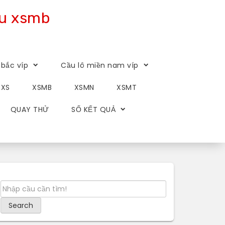
ầu xsmb
 bắc víp
Cầu lô miền nam víp
 XS
XSMB
XSMN
XSMT
QUAY THỬ
SỐ KẾT QUẢ
Search