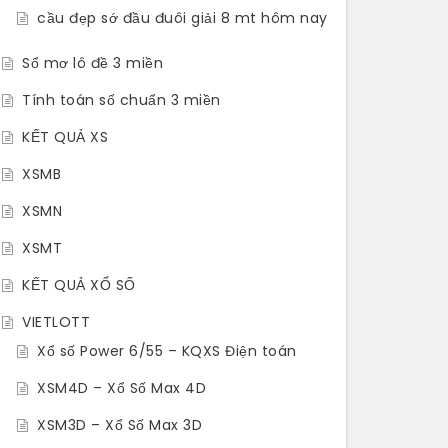
cầu đẹp sớ đầu đuôi giải 8 mt hôm nay
Sổ mơ lô đề 3 miền
Tính toán số chuẩn 3 miền
KẾT QUẢ XS
XSMB
XSMN
XSMT
KẾT QUẢ XỔ SỐ
VIETLOTT
Xổ số Power 6/55 – KQXS Điện toán
XSM4D – Xổ Số Max 4D
XSM3D – Xổ Số Max 3D