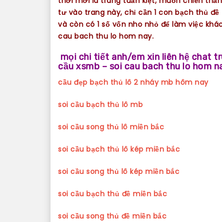
thời mới là trang tuấn kiệt, muốn chiến th
tư vào trang này, chỉ cần 1 con bạch thủ đề
và còn có 1 số vốn nho nhỏ để làm việc khác
cau bach thu lo hom nay.
mọi chi tiết anh/em xin liên hệ chat t
cầu xsmb – soi cau bach thu lo hom n
cầu đẹp bạch thủ lô 2 nháy mb hôm nay
soi cầu bạch thủ lô mb
soi cầu song thủ lô miền bắc
soi cầu bạch thủ lô kép miền bắc
soi cầu song thủ lô kép miền bắc
soi cầu bạch thủ đề miền bắc
soi cầu song thủ đề miền bắc