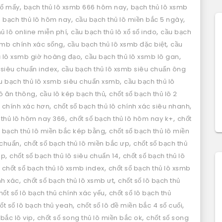
,
,
số mấy
bạch thủ lô xsmb 666 hôm nay
bạch thủ lô xsmb
,
,
 bạch thủ lô hôm nay
cầu bạch thủ lô miền bắc 5 ngày
,
,
ủ lô online miễn phí
cầu bạch thủ lô xổ số indo
cầu bạch
,
,
smb chính xác sống
cầu bạch thủ lô xsmb đặc biệt
cầu
,
,
ủ lô xsmb giờ hoàng đạo
cầu bạch thủ lô xsmb lô gan
,
 siêu chuẩn index
cầu bạch thủ lô xsmb siêu chuẩn ông
,
u bạch thủ lô xsmb siêu chuẩn xsmb
cầu bạch thủ lô
,
,
lô ăn thông
cầu lô kép bạch thủ
chốt số bạch thủ lô 2
,
,
ô chính xác hơn
chốt số bạch thủ lô chính xác siêu nhanh
,
,
 thủ lô hôm nay 366
chốt số bạch thủ lô hôm nay k+
chốt
,
ố bạch thủ lô miền bắc kép bằng
chốt số bạch thủ lô miền
,
,
 chuẩn
chốt số bạch thủ lô miền bắc ưp
chốt số bạch thủ
,
,
ip
chốt số bạch thủ lô siêu chuẩn 14
chốt số bạch thủ lô
,
,
chốt số bạch thủ lô xsmb index
chốt số bạch thủ lô xsmb
,
,
nh xác
chốt số bạch thủ lô xsmb ưt
chốt số lô bạch thủ
,
hốt số lô bạch thủ chính xác yếu
chốt số lô bạch thủ
,
,
ốt số lô bạch thủ yeah
chốt số lô đề miền bắc 4 số cuối
,
,
 bắc lô vip
chốt số song thủ lô miền bắc ok
chốt số song