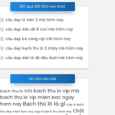
Kết quả SOI CẦU mới nhất
cầu đẹp lô xiên 3 mb hôm nay
cầu đẹp dàn đề 8 con mb hôm nay
cầu đẹp ba càng víp mb hôm nay
cầu đẹp bạch thủ lô 2 nháy mb hôm nay
cầu đẹp dàn lô đề đầu đuôi mb hôm nay
soi cầu cao cấp
bach thu lo vip mb
bach thu lo 555
bach thu lo vip mien bac ngay
Bạch thủ lô là gì
hom nay
cap lo bach
Chốt
thu dep nhat hom nay
cap lo bach thu hom nay