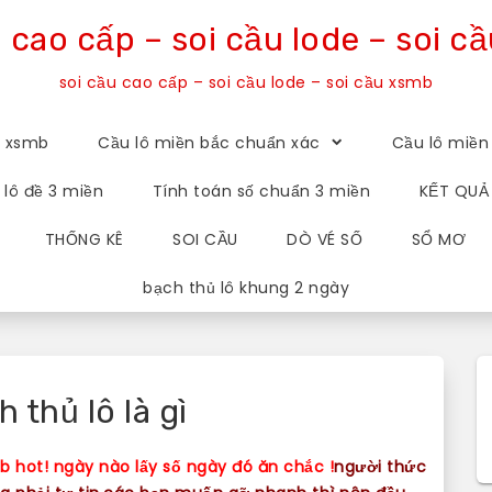
u cao cấp – soi cầu lode – soi c
soi cầu cao cấp – soi cầu lode – soi cầu xsmb
u xsmb
Cầu lô miền bắc chuẩn xác
Cầu lô miền
 lô đề 3 miền
Tính toán số chuẩn 3 miền
KẾT QUẢ
THỐNG KÊ
SOI CẦU
DÒ VÉ SỐ
SỔ MƠ
bạch thủ lô khung 2 ngày
 thủ lô là gì
mb hot! ngày nào lấy số ngày đó ăn chắc !
người thức