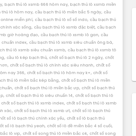
,
,
ấy
bạch thủ lô xsmb 666 hôm nay
bạch thủ lô xsmb miền
,
,
 thủ lô hôm nay
cầu bạch thủ lô miền bắc 5 ngày
cầu
,
,
 online miễn phí
cầu bạch thủ lô xổ số indo
cầu bạch thủ
,
,
 chính xác sống
cầu bạch thủ lô xsmb đặc biệt
cầu bạch
,
,
xsmb giờ hoàng đạo
cầu bạch thủ lô xsmb lô gan
cầu
,
,
u chuẩn index
cầu bạch thủ lô xsmb siêu chuẩn ông bà
,
ch thủ lô xsmb siêu chuẩn xsmb
cầu bạch thủ lô xsmb tô
,
,
,
ng
cầu lô kép bạch thủ
chốt số bạch thủ lô 2 ngày
chốt
,
,
 hơn
chốt số bạch thủ lô chính xác siêu nhanh
chốt số
,
,
 hôm nay 366
chốt số bạch thủ lô hôm nay k+
chốt số
,
ạch thủ lô miền bắc kép bằng
chốt số bạch thủ lô miền
,
,
 chuẩn
chốt số bạch thủ lô miền bắc ưp
chốt số bạch thủ
,
,
ip
chốt số bạch thủ lô siêu chuẩn 14
chốt số bạch thủ lô
,
,
chốt số bạch thủ lô xsmb index
chốt số bạch thủ lô xsmb
,
,
nh xác
chốt số bạch thủ lô xsmb ưt
chốt số lô bạch thủ
,
hốt số lô bạch thủ chính xác yếu
chốt số lô bạch thủ
,
,
ốt số lô bạch thủ yeah
chốt số lô đề miền bắc 4 số cuối
,
,
 bắc lô vip
chốt số song thủ lô miền bắc ok
chốt số song