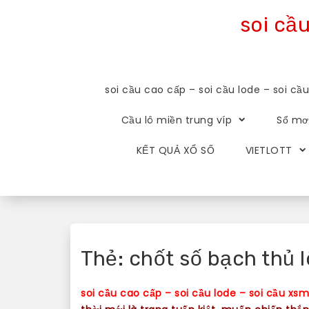
Skip
soi cầ
to
content
soi cầu cao cấp – soi cầu lode – soi cầ
Cầu lô miền trung víp
Sổ mơ
KẾT QUẢ XỔ SỐ
VIETLOTT
Thẻ:
chốt số bạch thủ 
soi cầu cao cấp – soi cầu lode – soi cầu xs