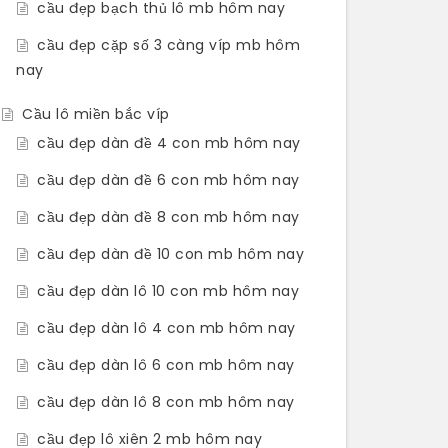
cầu đẹp bạch thủ lô mb hôm nay
cầu đẹp cặp số 3 càng víp mb hôm
nay
Cầu lô miền bắc víp
cầu đẹp dàn đề 4 con mb hôm nay
cầu đẹp dàn đề 6 con mb hôm nay
cầu đẹp dàn đề 8 con mb hôm nay
cầu đẹp dàn đề 10 con mb hôm nay
cầu đẹp dàn lô 10 con mb hôm nay
cầu đẹp dàn lô 4 con mb hôm nay
cầu đẹp dàn lô 6 con mb hôm nay
cầu đẹp dàn lô 8 con mb hôm nay
cầu đẹp lô xiên 2 mb hôm nay