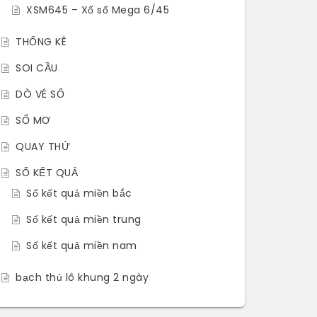
XSM645 – Xổ số Mega 6/45
THỐNG KÊ
SOI CẦU
DÒ VÉ SỐ
SỔ MƠ
QUAY THỬ
SỐ KẾT QUẢ
Số kết quả miền bắc
Số kết quả miền trung
Số kết quả miền nam
bạch thủ lô khung 2 ngày