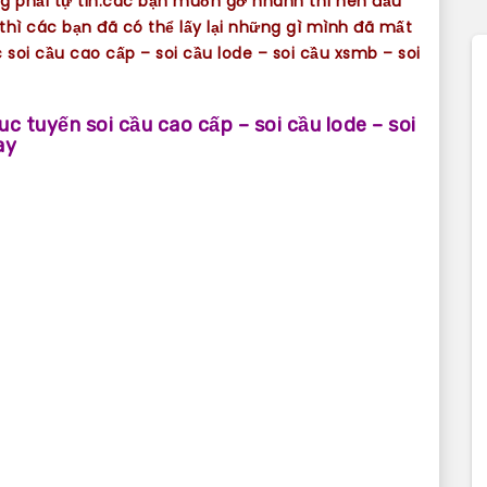
ắng phải tự tin.các bạn muốn gỡ nhanh thì nên đầu
 thì các bạn đã có thể lấy lại những gì mình đã mất
 soi cầu cao cấp – soi cầu lode – soi cầu xsmb – soi
ruc tuyến soi cầu cao cấp – soi cầu lode – soi
ay