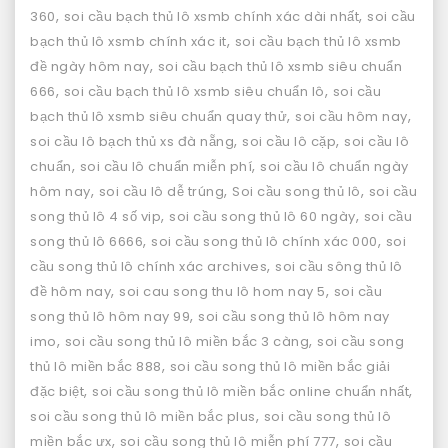
,
,
360
soi cầu bạch thủ lô xsmb chính xác dài nhất
soi cầu
,
bạch thủ lô xsmb chính xác it
soi cầu bạch thủ lô xsmb
,
đề ngày hôm nay
soi cầu bạch thủ lô xsmb siêu chuẩn
,
,
666
soi cầu bạch thủ lô xsmb siêu chuẩn lô
soi cầu
,
,
bạch thủ lô xsmb siêu chuẩn quay thử
soi cầu hôm nay
,
,
soi cầu lô bạch thủ xs đà nẵng
soi cầu lô cặp
soi cầu lô
,
,
chuẩn
soi cầu lô chuẩn miễn phí
soi cầu lô chuẩn ngày
,
,
,
hôm nay
soi cầu lô dễ trúng
Soi cầu song thủ lô
soi cầu
,
,
song thủ lô 4 số vip
soi cầu song thủ lô 60 ngày
soi cầu
,
,
song thủ lô 6666
soi cầu song thủ lô chính xác 000
soi
,
cầu song thủ lô chính xác archives
soi cầu sông thủ lô
,
,
đề hôm nay
soi cau song thu lô hom nay 5
soi cầu
,
song thủ lô hôm nay 99
soi cầu song thủ lô hôm nay
,
,
imo
soi cầu song thủ lô miền bắc 3 càng
soi cầu song
,
thủ lô miền bắc 888
soi cầu song thủ lô miền bắc giải
,
,
đặc biệt
soi cầu song thủ lô miền bắc online chuẩn nhất
,
soi cầu song thủ lô miền bắc plus
soi cầu song thủ lô
,
,
miền bắc ưx
soi cầu song thủ lô miễn phí 777
soi cầu