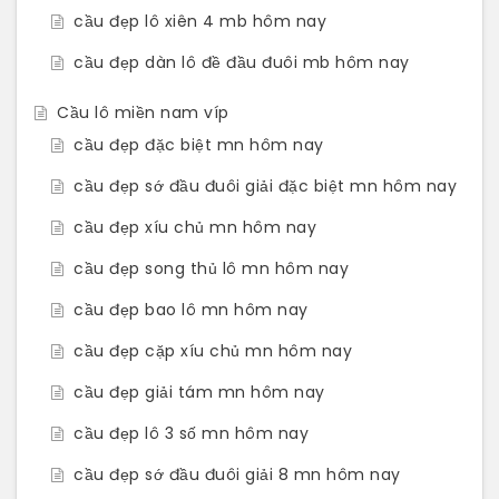
cầu đẹp lô xiên 4 mb hôm nay
cầu đẹp dàn lô đề đầu đuôi mb hôm nay
Cầu lô miền nam víp
cầu đẹp đặc biệt mn hôm nay
cầu đẹp sớ đầu đuôi giải đặc biệt mn hôm nay
cầu đẹp xíu chủ mn hôm nay
cầu đẹp song thủ lô mn hôm nay
cầu đẹp bao lô mn hôm nay
cầu đẹp cặp xíu chủ mn hôm nay
cầu đẹp giải tám mn hôm nay
cầu đẹp lô 3 số mn hôm nay
cầu đẹp sớ đầu đuôi giải 8 mn hôm nay