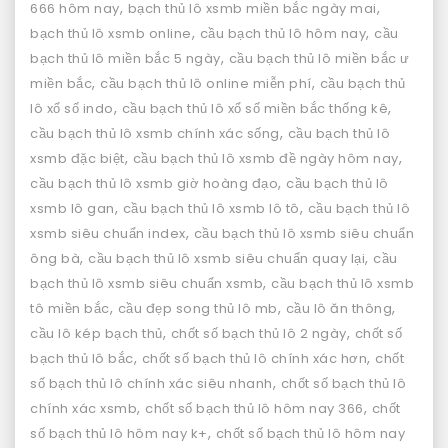
lô
,
,
666 hôm nay
bạch thủ lô xsmb miền bắc ngày mai
mb
,
,
bạch thủ lô xsmb online
cầu bạch thủ lô hôm nay
cầu
hôm
,
bạch thủ lô miền bắc 5 ngày
cầu bạch thủ lô miền bắc ư
nay
,
,
miền bắc
cầu bạch thủ lô online miễn phí
cầu bạch thủ
,
,
lô xổ số indo
cầu bạch thủ lô xổ số miền bắc thống kê
,
cầu bạch thủ lô xsmb chính xác sống
cầu bạch thủ lô
,
,
xsmb đặc biệt
cầu bạch thủ lô xsmb đề ngày hôm nay
,
cầu bạch thủ lô xsmb giờ hoàng đạo
cầu bạch thủ lô
,
,
xsmb lô gan
cầu bạch thủ lô xsmb lô tô
cầu bạch thủ lô
,
xsmb siêu chuẩn index
cầu bạch thủ lô xsmb siêu chuẩn
,
,
ông bà
cầu bạch thủ lô xsmb siêu chuẩn quay lại
cầu
,
bạch thủ lô xsmb siêu chuẩn xsmb
cầu bạch thủ lô xsmb
,
,
,
tô miền bắc
cầu đẹp song thủ lô mb
cầu lô ăn thông
,
,
cầu lô kép bạch thủ
chốt số bạch thủ lô 2 ngày
chốt số
,
,
bạch thủ lô bắc
chốt số bạch thủ lô chính xác hơn
chốt
,
số bạch thủ lô chính xác siêu nhanh
chốt số bạch thủ lô
,
,
chính xác xsmb
chốt số bạch thủ lô hôm nay 366
chốt
,
số bạch thủ lô hôm nay k+
chốt số bạch thủ lô hôm nay