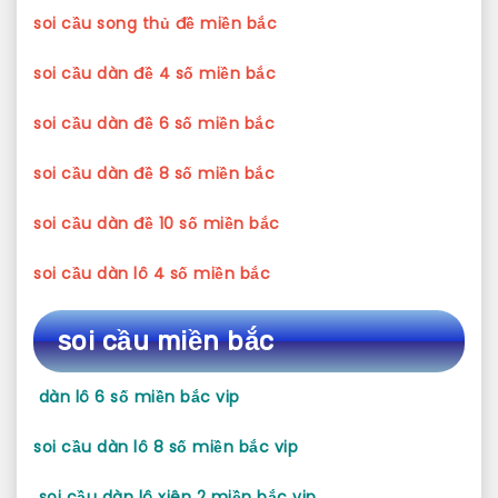
soi cầu song thủ đề miền bắc
soi cầu dàn đề 4 số miền bắc
soi cầu dàn đề 6 số miền bắc
soi cầu dàn đề 8 số miền bắc
soi cầu dàn đề 10 số miền bắc
soi cầu dàn lô 4 số miền bắc
soi cầu miền bắc
dàn lô 6 số miền bắc vip
soi cầu dàn lô 8 số miền bắc vip
soi cầu dàn lô xiên 2 miền bắc vip