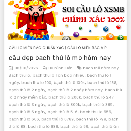
CẦU LÔ MIỀN BẮC CHUẨN XÁC
¦
CẦU LÔ MIỀN BẮC VÍP
cầu đẹp bạch thủ lô mb hôm nay
ở
,
06/08/2026
110 bình luận
bạch thủ hôm nay
cầu
,
,
Bạch thủ lô
bạch thủ lô 1 ăn bao nhiêu
bạch thủ lô 1
đẹp
,
,
,
,
ngày
bach thu lo 100
bạch thủ lô 100k
bạch thủ lô 188
bạch
,
,
bạch thủ lô 2 ngày
bạch thủ lô 2 nháy hôm nay
bạch thủ
thủ
,
,
,
lô 2 nháy miền bắc
bạch thủ lô 200k
bạch thủ lô 247
lô
,
,
,
bạch thủ lô 3 ngày
bạch thủ lô 300k
bạch thủ lô 365
mb
,
,
,
bạch thủ lô 5 ngày
bạch thủ lô 5-6
bach thu lo 555
hôm
,
,
,
bạch thủ lô 666
bạch thủ lô 6789
bạch thủ lô 799
bạch
nay
,
,
,
thủ lô 88
bạch thủ lô 888
bạch thủ lô 99
bạch thủ lô ăn