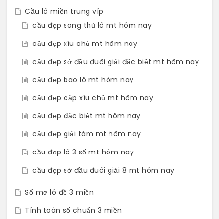
Cầu lô miền trung víp
cầu đẹp song thủ lô mt hôm nay
cầu đẹp xíu chủ mt hôm nay
cầu đẹp sớ đầu đuôi giải đặc biệt mt hôm nay
cầu đẹp bao lô mt hôm nay
cầu đẹp cặp xíu chủ mt hôm nay
cầu đẹp đặc biệt mt hôm nay
cầu đẹp giải tám mt hôm nay
cầu đẹp lô 3 số mt hôm nay
cầu đẹp sớ đầu đuôi giải 8 mt hôm nay
Sổ mơ lô đề 3 miền
Tính toán số chuẩn 3 miền