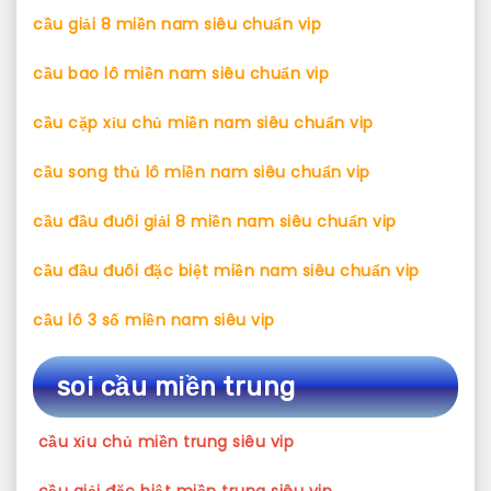
cầu giải 8 miền nam siêu chuẩn vip
cầu bao lô miền nam siêu chuẩn vip
cầu cặp xỉu chủ miền nam siêu chuẩn vip
cầu song thủ lô miền nam siêu chuẩn vip
cầu đầu đuôi giải 8 miền nam siêu chuẩn vip
cầu đầu đuôi đặc biệt miền nam siêu chuẩn vip
cầu lô 3 số miền nam siêu vip
soi cầu miền trung
cầu xỉu chủ miền trung siêu vip