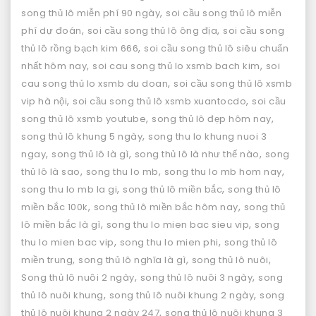
,
song thủ lô miễn phí 90 ngày
soi cầu song thủ lô miễn
,
,
phí dự đoán
soi cầu song thủ lô ông địa
soi cầu song
,
thủ lô rồng bạch kim 666
soi cầu song thủ lô siêu chuẩn
,
,
nhất hôm nay
soi cau song thủ lo xsmb bach kim
soi
,
cau song thủ lo xsmb du doan
soi cầu song thủ lô xsmb
,
,
vip hà nội
soi cầu song thủ lô xsmb xuantocdo
soi cầu
,
,
song thủ lô xsmb youtube
song thủ lô đẹp hôm nay
,
song thủ lô khung 5 ngày
song thu lo khung nuoi 3
,
,
,
ngay
song thủ lô là gì
song thủ lô là như thế nào
song
,
,
,
thủ lô là sao
song thu lo mb
song thu lo mb hom nay
,
,
song thu lo mb la gi
song thủ lô miền bắc
song thủ lô
,
,
miền bắc 100k
song thủ lô miền bắc hôm nay
song thủ
,
,
lô miền bắc là gì
song thu lo mien bac sieu vip
song
,
,
thu lo mien bac vip
song thu lo mien phi
song thủ lô
,
,
,
miền trung
song thủ lô nghĩa là gì
song thủ lô nuôi
,
,
Song thủ lô nuôi 2 ngày
song thủ lô nuôi 3 ngày
song
,
,
thủ lô nuôi khung
song thủ lô nuôi khung 2 ngày
song
,
thủ lô nuôi khung 2 ngày 247
song thủ lô nuôi khung 3