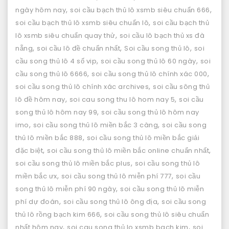
,
,
ngày hôm nay
soi cầu bạch thủ lô xsmb siêu chuẩn 666
,
soi cầu bạch thủ lô xsmb siêu chuẩn lô
soi cầu bạch thủ
,
lô xsmb siêu chuẩn quay thử
soi cầu lô bạch thủ xs đà
,
,
,
nẵng
soi cầu lô đề chuẩn nhất
Soi cầu song thủ lô
soi
,
,
cầu song thủ lô 4 số vip
soi cầu song thủ lô 60 ngày
soi
,
,
cầu song thủ lô 6666
soi cầu song thủ lô chính xác 000
,
soi cầu song thủ lô chính xác archives
soi cầu sông thủ
,
,
lô đề hôm nay
soi cau song thu lô hom nay 5
soi cầu
,
song thủ lô hôm nay 99
soi cầu song thủ lô hôm nay
,
,
imo
soi cầu song thủ lô miền bắc 3 càng
soi cầu song
,
thủ lô miền bắc 888
soi cầu song thủ lô miền bắc giải
,
,
đặc biệt
soi cầu song thủ lô miền bắc online chuẩn nhất
,
soi cầu song thủ lô miền bắc plus
soi cầu song thủ lô
,
,
miền bắc ưx
soi cầu song thủ lô miễn phí 777
soi cầu
,
song thủ lô miễn phí 90 ngày
soi cầu song thủ lô miễn
,
,
phí dự đoán
soi cầu song thủ lô ông địa
soi cầu song
,
thủ lô rồng bạch kim 666
soi cầu song thủ lô siêu chuẩn
,
,
nhất hôm nay
soi cau song thủ lo xsmb bach kim
soi