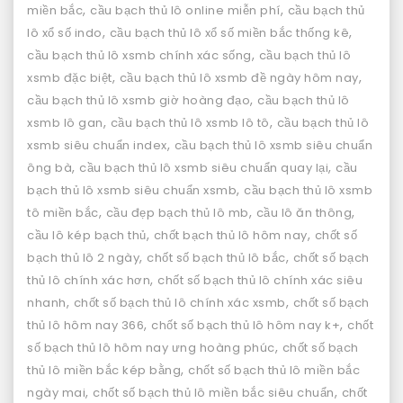
,
,
miền bắc
cầu bạch thủ lô online miễn phí
cầu bạch thủ
,
,
lô xổ số indo
cầu bạch thủ lô xổ số miền bắc thống kê
,
cầu bạch thủ lô xsmb chính xác sống
cầu bạch thủ lô
,
,
xsmb đặc biệt
cầu bạch thủ lô xsmb đề ngày hôm nay
,
cầu bạch thủ lô xsmb giờ hoàng đạo
cầu bạch thủ lô
,
,
xsmb lô gan
cầu bạch thủ lô xsmb lô tô
cầu bạch thủ lô
,
xsmb siêu chuẩn index
cầu bạch thủ lô xsmb siêu chuẩn
,
,
ông bà
cầu bạch thủ lô xsmb siêu chuẩn quay lại
cầu
,
bạch thủ lô xsmb siêu chuẩn xsmb
cầu bạch thủ lô xsmb
,
,
,
tô miền bắc
cầu đẹp bạch thủ lô mb
cầu lô ăn thông
,
,
cầu lô kép bạch thủ
chốt bạch thủ lô hôm nay
chốt số
,
,
bạch thủ lô 2 ngày
chốt số bạch thủ lô bắc
chốt số bạch
,
thủ lô chính xác hơn
chốt số bạch thủ lô chính xác siêu
,
,
nhanh
chốt số bạch thủ lô chính xác xsmb
chốt số bạch
,
,
thủ lô hôm nay 366
chốt số bạch thủ lô hôm nay k+
chốt
,
số bạch thủ lô hôm nay ưng hoàng phúc
chốt số bạch
,
thủ lô miền bắc kép bằng
chốt số bạch thủ lô miền bắc
,
,
ngày mai
chốt số bạch thủ lô miền bắc siêu chuẩn
chốt