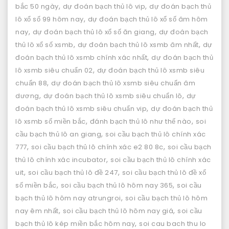
,
,
bắc 50 ngày
dự đoán bạch thủ lô vip
dự đoán bạch thủ
,
lô xổ số 99 hôm nay
dự đoán bạch thủ lô xổ số âm hôm
,
,
nay
dự đoán bạch thủ lô xổ số ăn giang
dự đoán bạch
,
,
thủ lô xổ số xsmb
dự đoán bạch thủ lô xsmb âm nhất
dự
,
đoán bạch thủ lô xsmb chính xác nhất
dự đoán bạch thủ
,
lô xsmb siêu chuẩn 02
dự đoán bạch thủ lô xsmb siêu
,
chuẩn 88
dự đoán bạch thủ lô xsmb siêu chuẩn âm
,
,
dương
dự đoán bạch thủ lô xsmb siêu chuẩn lô
dự
,
đoán bạch thủ lô xsmb siêu chuẩn vip
dự đoán bạch thủ
,
,
lô xsmb số miền bắc
đánh bạch thủ lô như thế nào
soi
,
cầu bạch thủ lô an giang
soi cầu bạch thủ lô chính xác
,
,
777
soi cầu bạch thủ lô chính xác e2 80 8c
soi cầu bạch
,
thủ lô chính xác incubator
soi cầu bạch thủ lô chính xác
,
,
uit
soi cầu bạch thủ lô đề 247
soi cầu bạch thủ lô đề xổ
,
,
số miền bắc
soi cầu bạch thủ lô hôm nay 365
soi cầu
,
bạch thủ lô hôm nay atrungroi
soi cầu bạch thủ lô hôm
,
,
nay êm nhất
soi cầu bạch thủ lô hôm nay giá
soi cầu
,
bạch thủ lô kép miền bắc hôm nay
soi cau bach thu lo