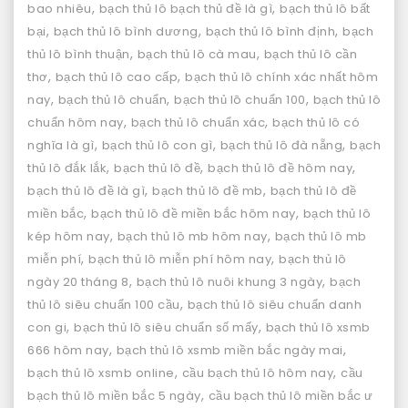
,
,
bao nhiêu
bạch thủ lô bạch thủ đề là gì
bạch thủ lô bất
,
,
,
bại
bạch thủ lô bình dương
bạch thủ lô bình định
bạch
,
,
thủ lô bình thuận
bạch thủ lô cà mau
bạch thủ lô cần
,
,
thơ
bạch thủ lô cao cấp
bạch thủ lô chính xác nhất hôm
,
,
,
nay
bạch thủ lô chuẩn
bạch thủ lô chuẩn 100
bạch thủ lô
,
,
chuẩn hôm nay
bạch thủ lô chuẩn xác
bạch thủ lô có
,
,
,
nghĩa là gì
bạch thủ lô con gì
bạch thủ lô đà nẵng
bạch
,
,
,
thủ lô đắk lắk
bạch thủ lô đề
bạch thủ lô đề hôm nay
,
,
bạch thủ lô đề là gì
bạch thủ lô đề mb
bạch thủ lô đề
,
,
miền bắc
bạch thủ lô đề miền bắc hôm nay
bạch thủ lô
,
,
kép hôm nay
bạch thủ lô mb hôm nay
bạch thủ lô mb
,
,
miễn phí
bạch thủ lô miễn phí hôm nay
bạch thủ lô
,
,
ngày 20 tháng 8
bạch thủ lô nuôi khung 3 ngày
bạch
,
thủ lô siêu chuẩn 100 cầu
bạch thủ lô siêu chuẩn danh
,
,
con gi
bạch thủ lô siêu chuẩn số mấy
bạch thủ lô xsmb
,
,
666 hôm nay
bạch thủ lô xsmb miền bắc ngày mai
,
,
bạch thủ lô xsmb online
cầu bạch thủ lô hôm nay
cầu
,
bạch thủ lô miền bắc 5 ngày
cầu bạch thủ lô miền bắc ư