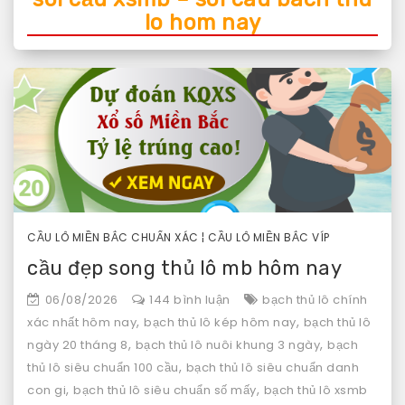
lo hom nay
CẦU LÔ MIỀN BẮC CHUẨN XÁC
¦
CẦU LÔ MIỀN BẮC VÍP
cầu đẹp song thủ lô mb hôm nay
ở
06/08/2026
144 bình luận
bạch thủ lô chính
cầu
,
,
xác nhất hôm nay
bạch thủ lô kép hôm nay
bạch thủ lô
đẹp
,
,
ngày 20 tháng 8
bạch thủ lô nuôi khung 3 ngày
bạch
song
,
thủ lô siêu chuẩn 100 cầu
bạch thủ lô siêu chuẩn danh
thủ
,
,
con gi
bạch thủ lô siêu chuẩn số mấy
bạch thủ lô xsmb