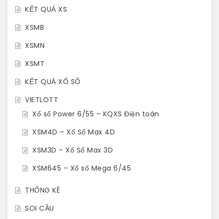
KẾT QUẢ XS
XSMB
XSMN
XSMT
KẾT QUẢ XỔ SỐ
VIETLOTT
Xổ số Power 6/55 – KQXS Điện toán
XSM4D – Xổ Số Max 4D
XSM3D – Xổ Số Max 3D
XSM645 – Xổ số Mega 6/45
THỐNG KÊ
SOI CẦU