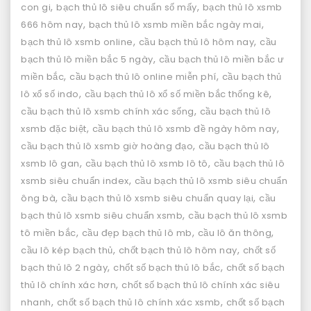
,
,
con gi
bạch thủ lô siêu chuẩn số mấy
bạch thủ lô xsmb
,
,
666 hôm nay
bạch thủ lô xsmb miền bắc ngày mai
,
,
bạch thủ lô xsmb online
cầu bạch thủ lô hôm nay
cầu
,
bạch thủ lô miền bắc 5 ngày
cầu bạch thủ lô miền bắc ư
,
,
miền bắc
cầu bạch thủ lô online miễn phí
cầu bạch thủ
,
,
lô xổ số indo
cầu bạch thủ lô xổ số miền bắc thống kê
,
cầu bạch thủ lô xsmb chính xác sống
cầu bạch thủ lô
,
,
xsmb đặc biệt
cầu bạch thủ lô xsmb đề ngày hôm nay
,
cầu bạch thủ lô xsmb giờ hoàng đạo
cầu bạch thủ lô
,
,
xsmb lô gan
cầu bạch thủ lô xsmb lô tô
cầu bạch thủ lô
,
xsmb siêu chuẩn index
cầu bạch thủ lô xsmb siêu chuẩn
,
,
ông bà
cầu bạch thủ lô xsmb siêu chuẩn quay lại
cầu
,
bạch thủ lô xsmb siêu chuẩn xsmb
cầu bạch thủ lô xsmb
,
,
,
tô miền bắc
cầu đẹp bạch thủ lô mb
cầu lô ăn thông
,
,
cầu lô kép bạch thủ
chốt bạch thủ lô hôm nay
chốt số
,
,
bạch thủ lô 2 ngày
chốt số bạch thủ lô bắc
chốt số bạch
,
thủ lô chính xác hơn
chốt số bạch thủ lô chính xác siêu
,
,
nhanh
chốt số bạch thủ lô chính xác xsmb
chốt số bạch