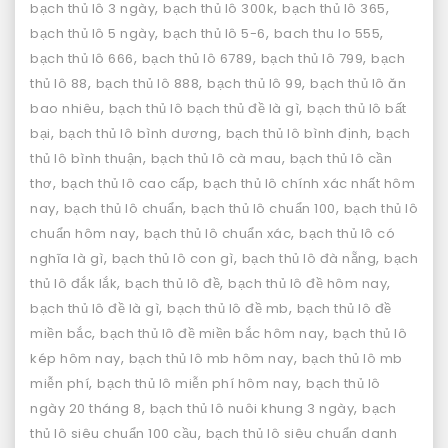
lô
,
,
,
bạch thủ lô 3 ngày
bạch thủ lô 300k
bạch thủ lô 365
mb
,
,
,
bạch thủ lô 5 ngày
bạch thủ lô 5-6
bach thu lo 555
hôm
,
,
,
bạch thủ lô 666
bạch thủ lô 6789
bạch thủ lô 799
bạch
nay
,
,
,
thủ lô 88
bạch thủ lô 888
bạch thủ lô 99
bạch thủ lô ăn
,
,
bao nhiêu
bạch thủ lô bạch thủ đề là gì
bạch thủ lô bất
,
,
,
bại
bạch thủ lô bình dương
bạch thủ lô bình định
bạch
,
,
thủ lô bình thuận
bạch thủ lô cà mau
bạch thủ lô cần
,
,
thơ
bạch thủ lô cao cấp
bạch thủ lô chính xác nhất hôm
,
,
,
nay
bạch thủ lô chuẩn
bạch thủ lô chuẩn 100
bạch thủ lô
,
,
chuẩn hôm nay
bạch thủ lô chuẩn xác
bạch thủ lô có
,
,
,
nghĩa là gì
bạch thủ lô con gì
bạch thủ lô đà nẵng
bạch
,
,
,
thủ lô đắk lắk
bạch thủ lô đề
bạch thủ lô đề hôm nay
,
,
bạch thủ lô đề là gì
bạch thủ lô đề mb
bạch thủ lô đề
,
,
miền bắc
bạch thủ lô đề miền bắc hôm nay
bạch thủ lô
,
,
kép hôm nay
bạch thủ lô mb hôm nay
bạch thủ lô mb
,
,
miễn phí
bạch thủ lô miễn phí hôm nay
bạch thủ lô
,
,
ngày 20 tháng 8
bạch thủ lô nuôi khung 3 ngày
bạch
,
thủ lô siêu chuẩn 100 cầu
bạch thủ lô siêu chuẩn danh