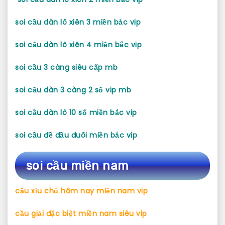
soi cầu dàn lô xiên 3 miền bắc vip
soi cầu dàn lô xiên 4 miền bắc vip
soi cầu 3 càng siêu cấp mb
soi cầu dàn 3 càng 2 số vip mb
soi cầu dàn lô 10 số miền bắc vip
soi cầu đề đầu đuôi miền bắc vip
soi cầu miền nam
cầu xỉu chủ hôm nay miền nam vip
cầu giải đặc biệt miền nam siêu vip