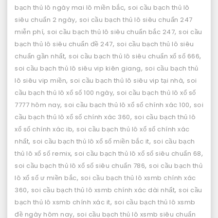
,
bạch thủ lô ngày mai lô miền bắc
soi cầu bạch thủ lô
,
siêu chuẩn 2 ngày
soi cầu bạch thủ lô siêu chuẩn 247
,
,
miễn phí
soi cầu bạch thủ lô siêu chuẩn bắc 247
soi cầu
,
bạch thủ lô siêu chuẩn đề 247
soi cầu bạch thủ lô siêu
,
,
chuẩn gần nhất
soi cầu bạch thủ lô siêu chuẩn xổ số 666
,
soi cầu bạch thủ lô siêu vip kiên giang
soi cầu bạch thủ
,
,
lô siêu vip miền
soi cầu bạch thủ lô siêu vip tại nhà
soi
,
cầu bạch thủ lô xổ số 100 ngày
soi cầu bạch thủ lô xổ số
,
,
7777 hôm nay
soi cầu bạch thủ lô xổ số chính xác 100
soi
,
cầu bạch thủ lô xổ số chính xác 360
soi cầu bạch thủ lô
,
xổ số chính xác ib
soi cầu bạch thủ lô xổ số chính xác
,
,
nhất
soi cầu bạch thủ lô xổ số miền bắc it
soi cầu bạch
,
,
thủ lô xổ số remix
soi cầu bạch thủ lô xổ số siêu chuẩn 68
,
soi cầu bạch thủ lô xổ số siêu chuẩn 786
soi cầu bạch thủ
,
lô xổ số ư miền bắc
soi cầu bạch thủ lô xsmb chính xác
,
,
360
soi cầu bạch thủ lô xsmb chính xác dài nhất
soi cầu
,
bạch thủ lô xsmb chính xác it
soi cầu bạch thủ lô xsmb
,
đề ngày hôm nay
soi cầu bạch thủ lô xsmb siêu chuẩn