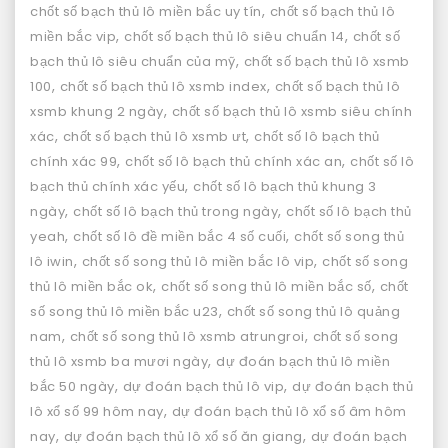
,
chốt số bạch thủ lô miền bắc uy tín
chốt số bạch thủ lô
,
,
miền bắc vip
chốt số bạch thủ lô siêu chuẩn 14
chốt số
,
bạch thủ lô siêu chuẩn của mỹ
chốt số bạch thủ lô xsmb
,
,
100
chốt số bạch thủ lô xsmb index
chốt số bạch thủ lô
,
xsmb khung 2 ngày
chốt số bạch thủ lô xsmb siêu chính
,
,
xác
chốt số bạch thủ lô xsmb ưt
chốt số lô bạch thủ
,
,
chính xác 99
chốt số lô bạch thủ chính xác an
chốt số lô
,
bạch thủ chính xác yếu
chốt số lô bạch thủ khung 3
,
,
ngày
chốt số lô bạch thủ trong ngày
chốt số lô bạch thủ
,
,
yeah
chốt số lô đề miền bắc 4 số cuối
chốt số song thủ
,
,
lô iwin
chốt số song thủ lô miền bắc lô vip
chốt số song
,
,
thủ lô miền bắc ok
chốt số song thủ lô miền bắc số
chốt
,
số song thủ lô miền bắc u23
chốt số song thủ lô quảng
,
,
nam
chốt số song thủ lô xsmb atrungroi
chốt số song
,
thủ lô xsmb ba mươi ngày
dự đoán bạch thủ lô miền
,
,
bắc 50 ngày
dự đoán bạch thủ lô vip
dự đoán bạch thủ
,
lô xổ số 99 hôm nay
dự đoán bạch thủ lô xổ số âm hôm
,
,
nay
dự đoán bạch thủ lô xổ số ăn giang
dự đoán bạch