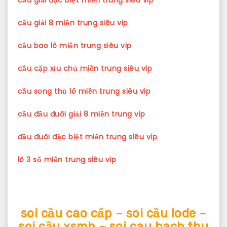
cầu giải đặc biệt miền trung siêu vip
cầu giải 8 miền trung siêu vip
cầu bao lô miền trung siêu vip
cầu cặp xỉu chủ miền trung siêu vip
cầu song thủ lô miền trung siêu vip
cầu đầu đuôi giải 8 miền trung vip
đầu đuôi đặc biệt miền trung siêu vip
lô 3 số miền trung siêu vip
soi cầu cao cấp – soi cầu lode –
soi cầu xsmb – soi cau bach thu