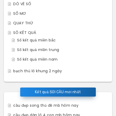
DÒ VÉ SỐ
SỔ MƠ
QUAY THỬ
SỐ KẾT QUẢ
Số kết quả miền bắc
Số kết quả miền trung
Số kết quả miền nam
bạch thủ lô khung 2 ngày
Kết quả SOI CẦU mới nhất
cầu đẹp song thủ đề mb hôm nay
cầu đẹp dàn lô 4 con mb hôm nay