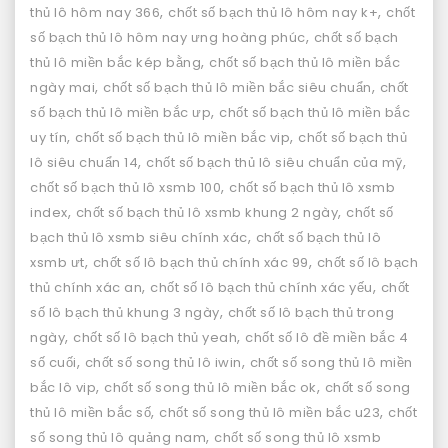
,
,
thủ lô hôm nay 366
chốt số bạch thủ lô hôm nay k+
chốt
,
số bạch thủ lô hôm nay ưng hoàng phúc
chốt số bạch
,
thủ lô miền bắc kép bằng
chốt số bạch thủ lô miền bắc
,
,
ngày mai
chốt số bạch thủ lô miền bắc siêu chuẩn
chốt
,
số bạch thủ lô miền bắc ưp
chốt số bạch thủ lô miền bắc
,
,
uy tín
chốt số bạch thủ lô miền bắc vip
chốt số bạch thủ
,
,
lô siêu chuẩn 14
chốt số bạch thủ lô siêu chuẩn của mỹ
,
chốt số bạch thủ lô xsmb 100
chốt số bạch thủ lô xsmb
,
,
index
chốt số bạch thủ lô xsmb khung 2 ngày
chốt số
,
bạch thủ lô xsmb siêu chính xác
chốt số bạch thủ lô
,
,
xsmb ưt
chốt số lô bạch thủ chính xác 99
chốt số lô bạch
,
,
thủ chính xác an
chốt số lô bạch thủ chính xác yếu
chốt
,
số lô bạch thủ khung 3 ngày
chốt số lô bạch thủ trong
,
,
ngày
chốt số lô bạch thủ yeah
chốt số lô đề miền bắc 4
,
,
số cuối
chốt số song thủ lô iwin
chốt số song thủ lô miền
,
,
bắc lô vip
chốt số song thủ lô miền bắc ok
chốt số song
,
,
thủ lô miền bắc số
chốt số song thủ lô miền bắc u23
chốt
,
số song thủ lô quảng nam
chốt số song thủ lô xsmb