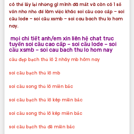
có thể lấy lại những gì mình đã mất và còn có 1 số
vốn nho nhỏ để làm việc khác soi cầu cao cấp – soi
cầu lode – soi cầu xsmb – soi cau bach thu lo hom
nay.
mọi chi tiết anh/em xin liên hệ chat truc
tuyến soi cầu cao cấp – soi cầu lode – soi
cầu xsmb – soi cau bach thu lo hom nay
cầu đẹp bạch thủ lô 2 nháy mb hôm nay
soi cầu bạch thủ lô mb
soi cầu song thủ lô miền bắc
soi cầu bạch thủ lô kép miền bắc
soi cầu song thủ lô kép miền bắc
soi cầu bạch thủ đề miền bắc