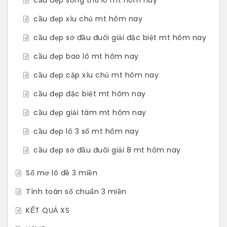
cầu đẹp song thủ lô mt hôm nay
cầu đẹp xíu chủ mt hôm nay
cầu đẹp sớ đầu đuôi giải đặc biệt mt hôm nay
cầu đẹp bao lô mt hôm nay
cầu đẹp cặp xíu chủ mt hôm nay
cầu đẹp đặc biệt mt hôm nay
cầu đẹp giải tám mt hôm nay
cầu đẹp lô 3 số mt hôm nay
cầu đẹp sớ đầu đuôi giải 8 mt hôm nay
Sổ mơ lô đề 3 miền
Tính toán số chuẩn 3 miền
KẾT QUẢ XS