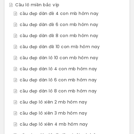
Cầu lô miền bắc víp
cầu đẹp dàn đề 4 con mb hôm nay
cầu đẹp dàn đề 6 con mb hôm nay
cầu đẹp dàn đề 8 con mb hôm nay
cầu đẹp dàn đề 10 con mb hôm nay
cầu đẹp dàn lô 10 con mb hôm nay
cầu đẹp dàn lô 4 con mb hôm nay
cầu đẹp dàn lô 6 con mb hôm nay
cầu đẹp dàn lô 8 con mb hôm nay
cầu đẹp lô xiên 2 mb hôm nay
cầu đẹp lô xiên 3 mb hôm nay
cầu đẹp lô xiên 4 mb hôm nay