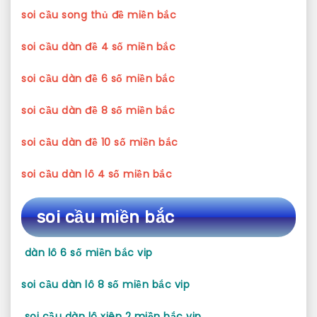
soi cầu song thủ đề miền bắc
soi cầu dàn đề 4 số miền bắc
soi cầu dàn đề 6 số miền bắc
soi cầu dàn đề 8 số miền bắc
soi cầu dàn đề 10 số miền bắc
soi cầu dàn lô 4 số miền bắc
soi cầu miền bắc
dàn lô 6 số miền bắc vip
soi cầu dàn lô 8 số miền bắc vip
soi cầu dàn lô xiên 2 miền bắc vip