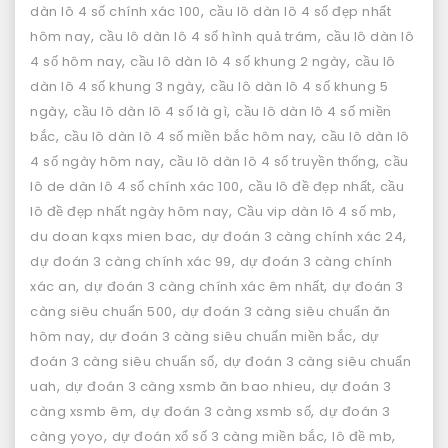
,
dàn lô 4 số chính xác 100
cầu lô dàn lô 4 số đẹp nhất
,
,
hôm nay
cầu lô dàn lô 4 số hình quả trám
cầu lô dàn lô
,
,
4 số hôm nay
cầu lô dàn lô 4 số khung 2 ngày
cầu lô
,
dàn lô 4 số khung 3 ngày
cầu lô dàn lô 4 số khung 5
,
,
ngày
cầu lô dàn lô 4 số là gì
cầu lô dàn lô 4 số miền
,
,
bắc
cầu lô dàn lô 4 số miền bắc hôm nay
cầu lô dàn lô
,
,
4 số ngày hôm nay
cầu lô dàn lô 4 số truyền thống
cầu
,
,
lô de dàn lô 4 số chính xác 100
cầu lô đề đẹp nhất
cầu
,
,
lô đề đẹp nhất ngày hôm nay
Cầu vip dàn lô 4 số mb
,
,
du doan kqxs mien bac
dự đoán 3 càng chính xác 24
,
dự đoán 3 càng chính xác 99
dự đoán 3 càng chính
,
,
xác an
dự đoán 3 càng chính xác êm nhất
dự đoán 3
,
càng siêu chuẩn 500
dự đoán 3 càng siêu chuẩn ăn
,
,
hôm nay
dự đoán 3 càng siêu chuẩn miền bắc
dự
,
đoán 3 càng siêu chuẩn số
dự đoán 3 càng siêu chuẩn
,
,
uah
dự đoán 3 càng xsmb ăn bao nhieu
dự đoán 3
,
,
càng xsmb êm
dự đoán 3 càng xsmb số
dự đoán 3
,
,
,
càng yoyo
dự đoán xổ số 3 càng miền bắc
lô đề mb