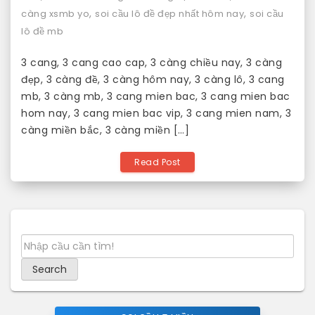
,
,
càng xsmb yo
soi cầu lô đề đẹp nhất hôm nay
soi cầu
lô đề mb
3 cang, 3 cang cao cap, 3 càng chiều nay, 3 càng
đẹp, 3 càng đề, 3 càng hôm nay, 3 càng lô, 3 cang
mb, 3 càng mb, 3 cang mien bac, 3 cang mien bac
hom nay, 3 cang mien bac vip, 3 cang mien nam, 3
càng miền bắc, 3 càng miền […]
Read Post
Search