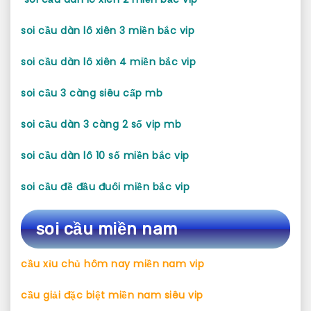
soi cầu dàn lô xiên 3 miền bắc vip
soi cầu dàn lô xiên 4 miền bắc vip
soi cầu 3 càng siêu cấp mb
soi cầu dàn 3 càng 2 số vip mb
soi cầu dàn lô 10 số miền bắc vip
soi cầu đề đầu đuôi miền bắc vip
soi cầu miền nam
cầu xỉu chủ hôm nay miền nam vip
cầu giải đặc biệt miền nam siêu vip