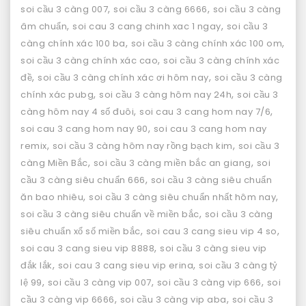
,
,
soi cầu 3 càng 007
soi cầu 3 càng 6666
soi cầu 3 càng
,
,
âm chuẩn
soi cau 3 cang chinh xac 1 ngay
soi cầu 3
,
,
càng chính xác 100 ba
soi cầu 3 càng chính xác 100 om
,
soi cầu 3 càng chính xác cao
soi cầu 3 càng chính xác
,
,
đề
soi cầu 3 càng chính xác ơi hôm nay
soi cầu 3 càng
,
,
chính xác pubg
soi cầu 3 càng hôm nay 24h
soi cầu 3
,
,
càng hôm nay 4 số đuôi
soi cau 3 cang hom nay 7/6
,
soi cau 3 cang hom nay 90
soi cau 3 cang hom nay
,
,
remix
soi cầu 3 càng hôm nay rồng bạch kim
soi cầu 3
,
,
càng Miền Bắc
soi cầu 3 càng miền bắc an giang
soi
,
cầu 3 càng siêu chuẩn 666
soi cầu 3 càng siêu chuẩn
,
,
ăn bao nhiêu
soi cầu 3 càng siêu chuẩn nhất hôm nay
,
soi cầu 3 càng siêu chuẩn về miền bắc
soi cầu 3 càng
,
,
siêu chuẩn xổ số miền bắc
soi cau 3 cang sieu vip 4 so
,
soi cau 3 cang sieu vip 8888
soi cầu 3 càng sieu vip
,
,
đắk lắk
soi cau 3 cang sieu vip erina
soi cầu 3 càng tỷ
,
,
,
lệ 99
soi cầu 3 càng vip 007
soi cầu 3 càng vip 666
soi
,
,
cầu 3 càng vip 6666
soi cầu 3 càng vip aba
soi cầu 3