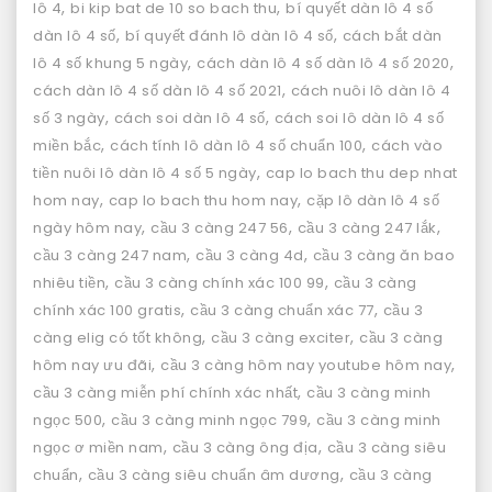
số
,
,
lô 4
bi kip bat de 10 so bach thu
bí quyết dàn lô 4 số
3
,
,
dàn lô 4 số
bí quyết đánh lô dàn lô 4 số
cách bắt dàn
càng
,
,
lô 4 số khung 5 ngày
cách dàn lô 4 số dàn lô 4 số 2020
víp
,
cách dàn lô 4 số dàn lô 4 số 2021
cách nuôi lô dàn lô 4
mb
,
,
số 3 ngày
cách soi dàn lô 4 số
cách soi lô dàn lô 4 số
hôm
,
,
miền bắc
cách tính lô dàn lô 4 số chuẩn 100
cách vào
nay
,
tiền nuôi lô dàn lô 4 số 5 ngày
cap lo bach thu dep nhat
,
,
hom nay
cap lo bach thu hom nay
cặp lô dàn lô 4 số
,
,
,
ngày hôm nay
cầu 3 càng 247 56
cầu 3 càng 247 lắk
,
,
cầu 3 càng 247 nam
cầu 3 càng 4d
cầu 3 càng ăn bao
,
,
nhiêu tiền
cầu 3 càng chính xác 100 99
cầu 3 càng
,
,
chính xác 100 gratis
cầu 3 càng chuẩn xác 77
cầu 3
,
,
càng elig có tốt không
cầu 3 càng exciter
cầu 3 càng
,
,
hôm nay ưu đãi
cầu 3 càng hôm nay youtube hôm nay
,
cầu 3 càng miễn phí chính xác nhất
cầu 3 càng minh
,
,
ngọc 500
cầu 3 càng minh ngọc 799
cầu 3 càng minh
,
,
ngọc ơ miền nam
cầu 3 càng ông địa
cầu 3 càng siêu
,
,
chuẩn
cầu 3 càng siêu chuẩn âm dương
cầu 3 càng