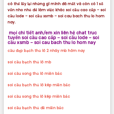
có thể lấy lại những gì mình đã mất và còn có 1 số
vốn nho nhỏ để làm việc khác soi cầu cao cấp – soi
cầu lode – soi cầu xsmb – soi cau bach thu lo hom
nay.
mọi chi tiết anh/em xin liên hệ chat truc
tuyến soi cầu cao cấp – soi cầu lode – soi
cầu xsmb – soi cau bach thu lo hom nay
cầu đẹp bạch thủ lô 2 nháy mb hôm nay
soi cầu bạch thủ lô mb
soi cầu song thủ lô miền bắc
soi cầu bạch thủ lô kép miền bắc
soi cầu song thủ lô kép miền bắc
soi cầu bạch thủ đề miền bắc