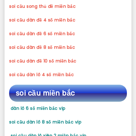
soi cầu song thủ đề miền bắc
soi cầu dàn đề 4 số miền bắc
soi cầu dàn đề 6 số miền bắc
soi cầu dàn đề 8 số miền bắc
soi cầu dàn đề 10 số miền bắc
soi cầu dàn lô 4 số miền bắc
soi cầu miền bắc
dàn lô 6 số miền bắc vip
soi cầu dàn lô 8 số miền bắc vip
soi cầu dàn lô xiên 2 miền bắc vip