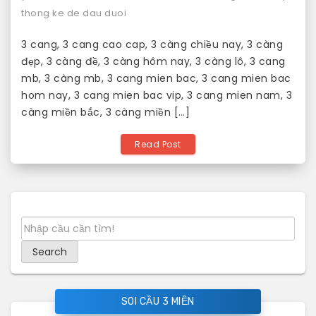
thong ke de dau duoi
3 cang, 3 cang cao cap, 3 càng chiều nay, 3 càng
đẹp, 3 càng đề, 3 càng hôm nay, 3 càng lô, 3 cang
mb, 3 càng mb, 3 cang mien bac, 3 cang mien bac
hom nay, 3 cang mien bac vip, 3 cang mien nam, 3
càng miền bắc, 3 càng miền […]
Read Post
Search
SOI CẦU 3 MIỀN