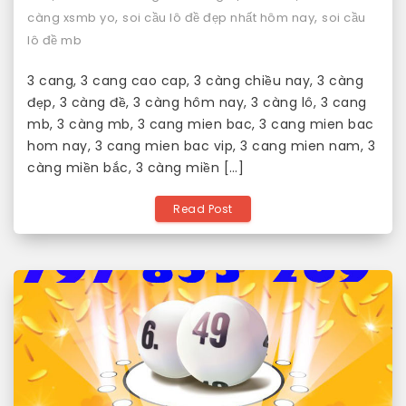
,
,
càng xsmb yo
soi cầu lô đề đẹp nhất hôm nay
soi cầu
lô đề mb
3 cang, 3 cang cao cap, 3 càng chiều nay, 3 càng
đẹp, 3 càng đề, 3 càng hôm nay, 3 càng lô, 3 cang
mb, 3 càng mb, 3 cang mien bac, 3 cang mien bac
hom nay, 3 cang mien bac vip, 3 cang mien nam, 3
càng miền bắc, 3 càng miền […]
Read Post