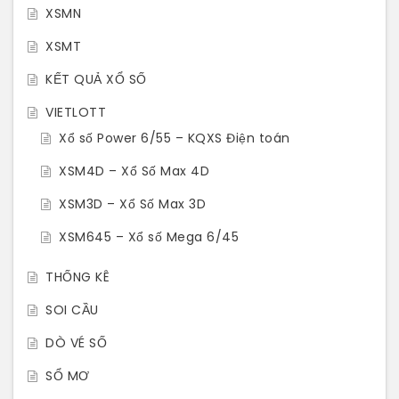
XSMN
XSMT
KẾT QUẢ XỔ SỐ
VIETLOTT
Xổ số Power 6/55 – KQXS Điện toán
XSM4D – Xổ Số Max 4D
XSM3D – Xổ Số Max 3D
XSM645 – Xổ số Mega 6/45
THỐNG KÊ
SOI CẦU
DÒ VÉ SỐ
SỔ MƠ