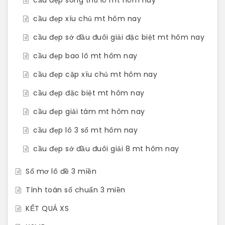
cầu đẹp song thủ lô mt hôm nay
cầu đẹp xíu chủ mt hôm nay
cầu đẹp sớ đầu đuôi giải đặc biệt mt hôm nay
cầu đẹp bao lô mt hôm nay
cầu đẹp cặp xíu chủ mt hôm nay
cầu đẹp đặc biệt mt hôm nay
cầu đẹp giải tám mt hôm nay
cầu đẹp lô 3 số mt hôm nay
cầu đẹp sớ đầu đuôi giải 8 mt hôm nay
Sổ mơ lô đề 3 miền
Tính toán số chuẩn 3 miền
KẾT QUẢ XS