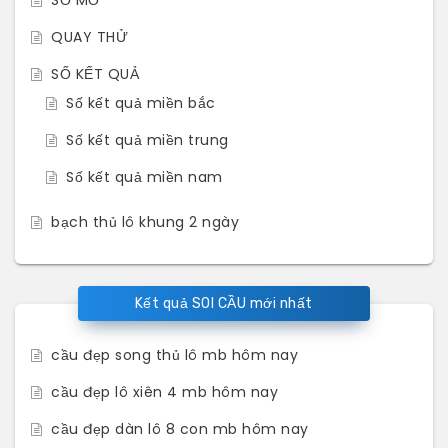
SỔ MƠ
QUAY THỬ
SỐ KẾT QUẢ
Số kết quả miền bắc
Số kết quả miền trung
Số kết quả miền nam
bạch thủ lô khung 2 ngày
Kết quả SOI CẦU mới nhất
cầu đẹp song thủ lô mb hôm nay
cầu đẹp lô xiên 4 mb hôm nay
cầu đẹp dàn lô 8 con mb hôm nay