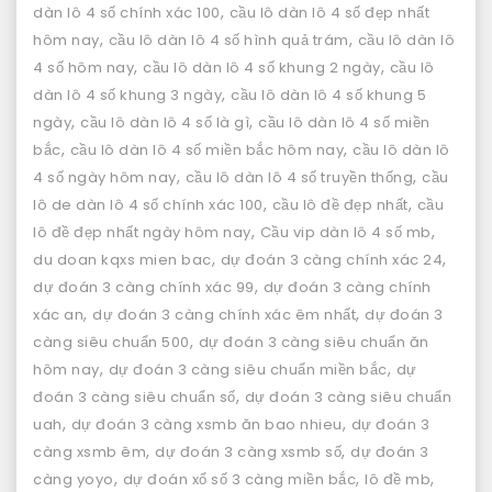
,
dàn lô 4 số chính xác 100
cầu lô dàn lô 4 số đẹp nhất
,
,
hôm nay
cầu lô dàn lô 4 số hình quả trám
cầu lô dàn lô
,
,
4 số hôm nay
cầu lô dàn lô 4 số khung 2 ngày
cầu lô
,
dàn lô 4 số khung 3 ngày
cầu lô dàn lô 4 số khung 5
,
,
ngày
cầu lô dàn lô 4 số là gì
cầu lô dàn lô 4 số miền
,
,
bắc
cầu lô dàn lô 4 số miền bắc hôm nay
cầu lô dàn lô
,
,
4 số ngày hôm nay
cầu lô dàn lô 4 số truyền thống
cầu
,
,
lô de dàn lô 4 số chính xác 100
cầu lô đề đẹp nhất
cầu
,
,
lô đề đẹp nhất ngày hôm nay
Cầu vip dàn lô 4 số mb
,
,
du doan kqxs mien bac
dự đoán 3 càng chính xác 24
,
dự đoán 3 càng chính xác 99
dự đoán 3 càng chính
,
,
xác an
dự đoán 3 càng chính xác êm nhất
dự đoán 3
,
càng siêu chuẩn 500
dự đoán 3 càng siêu chuẩn ăn
,
,
hôm nay
dự đoán 3 càng siêu chuẩn miền bắc
dự
,
đoán 3 càng siêu chuẩn số
dự đoán 3 càng siêu chuẩn
,
,
uah
dự đoán 3 càng xsmb ăn bao nhieu
dự đoán 3
,
,
càng xsmb êm
dự đoán 3 càng xsmb số
dự đoán 3
,
,
,
càng yoyo
dự đoán xổ số 3 càng miền bắc
lô đề mb