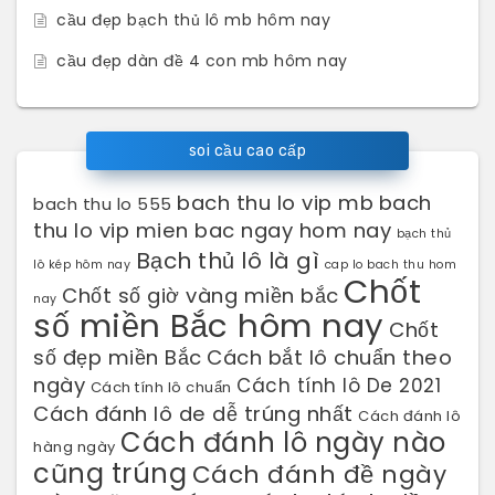
cầu đẹp bạch thủ lô mb hôm nay
cầu đẹp dàn đề 4 con mb hôm nay
soi cầu cao cấp
bach thu lo vip mb
bach
bach thu lo 555
thu lo vip mien bac ngay hom nay
bạch thủ
Bạch thủ lô là gì
lô kép hôm nay
cap lo bach thu hom
Chốt
Chốt số giờ vàng miền bắc
nay
số miền Bắc hôm nay
Chốt
số đẹp miền Bắc
Cách bắt lô chuẩn theo
ngày
Cách tính lô De 2021
Cách tính lô chuẩn
Cách đánh lô de dễ trúng nhất
Cách đánh lô
Cách đánh lô ngày nào
hàng ngày
cũng trúng
Cách đánh đề ngày