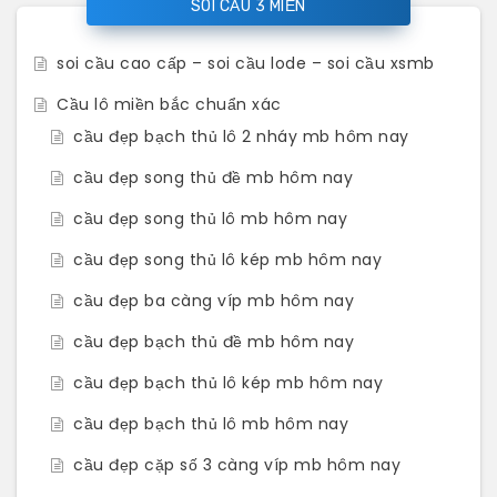
SOI CẦU 3 MIỀN
soi cầu cao cấp – soi cầu lode – soi cầu xsmb
Cầu lô miền bắc chuẩn xác
cầu đẹp bạch thủ lô 2 nháy mb hôm nay
cầu đẹp song thủ đề mb hôm nay
cầu đẹp song thủ lô mb hôm nay
cầu đẹp song thủ lô kép mb hôm nay
cầu đẹp ba càng víp mb hôm nay
cầu đẹp bạch thủ đề mb hôm nay
cầu đẹp bạch thủ lô kép mb hôm nay
cầu đẹp bạch thủ lô mb hôm nay
cầu đẹp cặp số 3 càng víp mb hôm nay