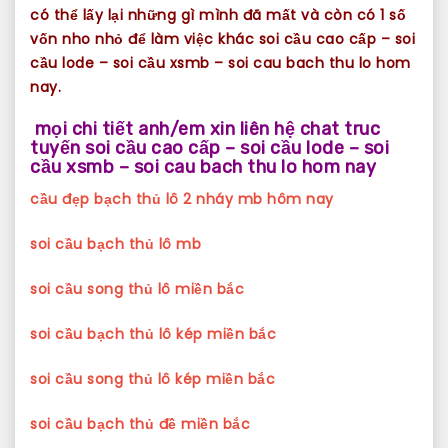
có thể lấy lại những gì mình đã mất và còn có 1 số
vốn nho nhỏ để làm việc khác soi cầu cao cấp – soi
cầu lode – soi cầu xsmb – soi cau bach thu lo hom
nay.
mọi chi tiết anh/em xin liên hệ chat truc
tuyến soi cầu cao cấp – soi cầu lode – soi
cầu xsmb – soi cau bach thu lo hom nay
cầu đẹp bạch thủ lô 2 nháy mb hôm nay
soi cầu bạch thủ lô mb
soi cầu song thủ lô miền bắc
soi cầu bạch thủ lô kép miền bắc
soi cầu song thủ lô kép miền bắc
soi cầu bạch thủ đề miền bắc