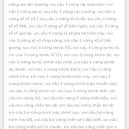
,
,
càng vip âm dương
soi cầu 3 càng vip executor
soi
,
,
cầu 3 càng vip in
soi cầu 3 càng vip umang
soi cầu 3
,
,
càng xổ số 247
soi cầu 3 càng xổ số 96
soi cầu 3 càng
,
,
xổ số 999
soi cầu 3 càng xổ số 999 ngày
soi cầu 3 càng
,
,
xổ số gia lai
soi cầu 3 càng xổ số gia lai hôm nay
soi
,
cầu 3 càng xổ số rồng vàng
soi cầu 3 càng xổ số tiền
,
,
,
giang
soi cau 3 cang xsmb 100
soi cầu 3 càng xsmb 3s
,
,
soi cau 3 cang xsmb 4/7/2
soi cau 3 cang xsmb ăn
soi
,
cầu 3 càng xsmb chính xác nhất
soi cầu 3 càng xsmb
,
,
dự đoán
soi cau 3 cang xsmb extra
soi cầu 3 càng
,
,
xsmb hòa
soi cau 3 cang xsmb hom nay
soi cau 3
,
,
cang xsmb remix
soi cầu 3 càng xsmb siêu chuẩn loto
,
,
soi cầu 3 càng xsmb uri
soi cau 3 cang xsmb xskt
soi
,
,
cầu ba càng 183
soi cầu ba càng 3 càng miền bắc
soi
,
,
cầu ba càng chắc ăn vặt
soi cầu ba càng chắc ăn về
,
soi cau ba càng hom nay chinh xac
soi cầu ba càng
,
,
hôm nay đề
soi cầu ba càng miễn phí đặc biệt
soi cầu
,
ba càng miễn phí lô chuẩn
soi cầu ba càng miễn phí ơ