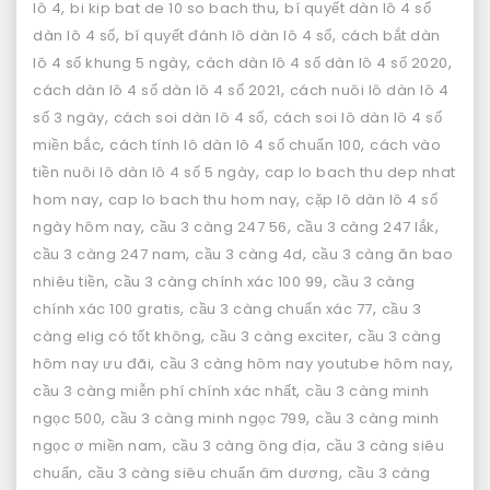
số
,
,
lô 4
bi kip bat de 10 so bach thu
bí quyết dàn lô 4 số
3
,
,
dàn lô 4 số
bí quyết đánh lô dàn lô 4 số
cách bắt dàn
càng
,
,
lô 4 số khung 5 ngày
cách dàn lô 4 số dàn lô 4 số 2020
víp
,
cách dàn lô 4 số dàn lô 4 số 2021
cách nuôi lô dàn lô 4
mb
,
,
số 3 ngày
cách soi dàn lô 4 số
cách soi lô dàn lô 4 số
hôm
,
,
miền bắc
cách tính lô dàn lô 4 số chuẩn 100
cách vào
nay
,
tiền nuôi lô dàn lô 4 số 5 ngày
cap lo bach thu dep nhat
,
,
hom nay
cap lo bach thu hom nay
cặp lô dàn lô 4 số
,
,
,
ngày hôm nay
cầu 3 càng 247 56
cầu 3 càng 247 lắk
,
,
cầu 3 càng 247 nam
cầu 3 càng 4d
cầu 3 càng ăn bao
,
,
nhiêu tiền
cầu 3 càng chính xác 100 99
cầu 3 càng
,
,
chính xác 100 gratis
cầu 3 càng chuẩn xác 77
cầu 3
,
,
càng elig có tốt không
cầu 3 càng exciter
cầu 3 càng
,
,
hôm nay ưu đãi
cầu 3 càng hôm nay youtube hôm nay
,
cầu 3 càng miễn phí chính xác nhất
cầu 3 càng minh
,
,
ngọc 500
cầu 3 càng minh ngọc 799
cầu 3 càng minh
,
,
ngọc ơ miền nam
cầu 3 càng ông địa
cầu 3 càng siêu
,
,
chuẩn
cầu 3 càng siêu chuẩn âm dương
cầu 3 càng