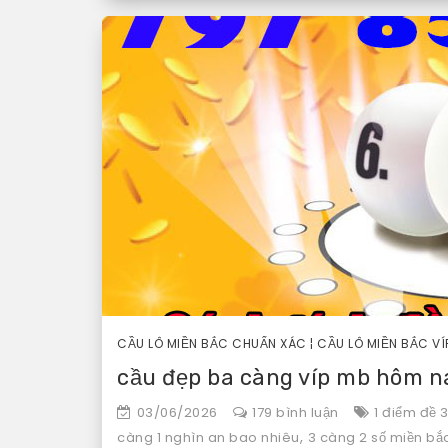
CẦU LÔ MIỀN BẮC CHUẨN XÁC
¦
CẦU LÔ MIỀN BẮC VÍ
cầu đẹp ba càng víp mb hôm n
ở
03/06/2026
179 bình luận
1 điểm đề 
cầu
,
càng 1 nghìn an bao nhiêu
3 càng 2 số miền bắ