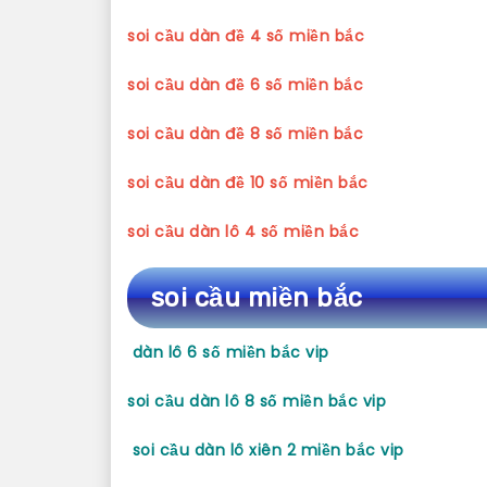
soi cầu dàn đề 4 số miền bắc
soi cầu dàn đề 6 số miền bắc
soi cầu dàn đề 8 số miền bắc
soi cầu dàn đề 10 số miền bắc
soi cầu dàn lô 4 số miền bắc
soi cầu miền bắc
dàn lô 6 số miền bắc vip
soi cầu dàn lô 8 số miền bắc vip
soi cầu dàn lô xiên 2 miền bắc vip