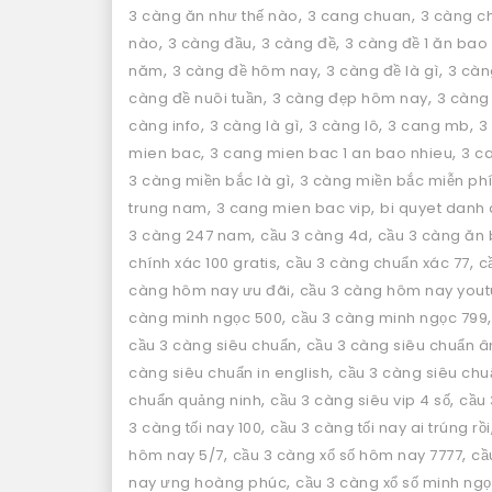
đẹp
,
,
3 càng ăn như thế nào
3 cang chuan
3 càng c
ba
,
,
,
nào
3 càng đầu
3 càng đề
3 càng đề 1 ăn bao
càng
,
,
,
năm
3 càng đề hôm nay
3 càng đề là gì
3 càn
víp
,
,
càng đề nuôi tuần
3 càng đẹp hôm nay
3 càng
mb
,
,
,
,
càng info
3 càng là gì
3 càng lô
3 cang mb
3
hôm
,
,
mien bac
3 cang mien bac 1 an bao nhieu
3 c
nay
,
3 càng miền bắc là gì
3 càng miền bắc miễn ph
,
,
trung nam
3 cang mien bac vip
bi quyet danh
,
,
3 càng 247 nam
cầu 3 càng 4d
cầu 3 càng ăn 
,
,
chính xác 100 gratis
cầu 3 càng chuẩn xác 77
c
,
càng hôm nay ưu đãi
cầu 3 càng hôm nay you
,
càng minh ngọc 500
cầu 3 càng minh ngọc 799
,
cầu 3 càng siêu chuẩn
cầu 3 càng siêu chuẩn 
,
càng siêu chuẩn in english
cầu 3 càng siêu chu
,
,
chuẩn quảng ninh
cầu 3 càng siêu vip 4 số
cầu 
,
3 càng tối nay 100
cầu 3 càng tối nay ai trúng rồi
,
,
hôm nay 5/7
cầu 3 càng xổ số hôm nay 7777
cầ
,
nay ưng hoàng phúc
cầu 3 càng xổ số minh ng