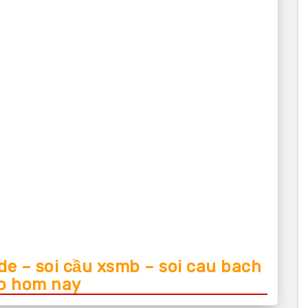
ode – soi cầu xsmb – soi cau bach
lo hom nay