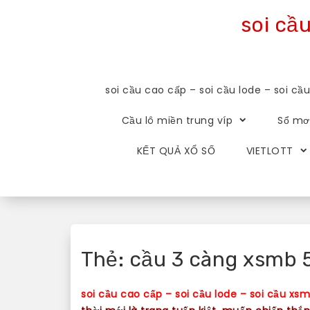
Skip
soi cầ
to
content
soi cầu cao cấp – soi cầu lode – soi cầ
Cầu lô miền trung víp
Sổ mơ
KẾT QUẢ XỔ SỐ
VIETLOTT
Thẻ:
cầu 3 càng xsmb 
soi cầu cao cấp – soi cầu lode – soi cầu xs