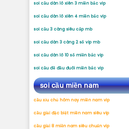
soi cầu dàn lô xiên 3 miền bắc vip
soi cầu dàn lô xiên 4 miền bắc vip
soi cầu 3 càng siêu cấp mb
soi cầu dàn 3 càng 2 số vip mb
soi cầu dàn lô 10 số miền bắc vip
soi cầu đề đầu đuôi miền bắc vip
soi cầu miền nam
cầu xỉu chủ hôm nay miền nam vip
cầu giải đặc biệt miền nam siêu vip
cầu giải 8 miền nam siêu chuẩn vip