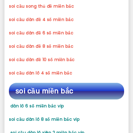
soi cầu song thủ đề miền bắc
soi cầu dàn đề 4 số miền bắc
soi cầu dàn đề 6 số miền bắc
soi cầu dàn đề 8 số miền bắc
soi cầu dàn đề 10 số miền bắc
soi cầu dàn lô 4 số miền bắc
soi cầu miền bắc
dàn lô 6 số miền bắc vip
soi cầu dàn lô 8 số miền bắc vip
soi cầu dàn lô xiên 2 miền bắc vip