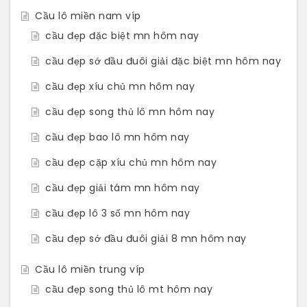
Cầu lô miền nam víp
cầu đẹp đặc biệt mn hôm nay
cầu đẹp sớ đầu đuôi giải đặc biệt mn hôm nay
cầu đẹp xíu chủ mn hôm nay
cầu đẹp song thủ lô mn hôm nay
cầu đẹp bao lô mn hôm nay
cầu đẹp cặp xíu chủ mn hôm nay
cầu đẹp giải tám mn hôm nay
cầu đẹp lô 3 số mn hôm nay
cầu đẹp sớ đầu đuôi giải 8 mn hôm nay
Cầu lô miền trung víp
cầu đẹp song thủ lô mt hôm nay