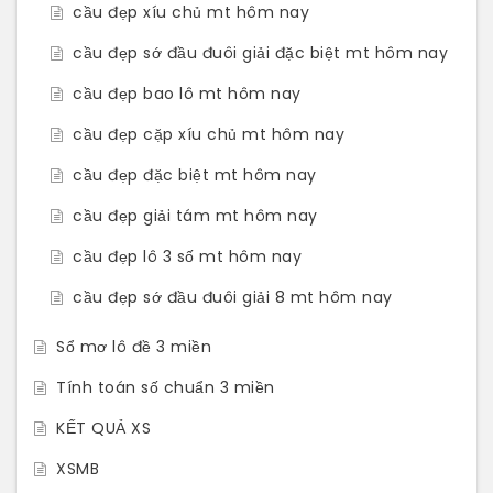
cầu đẹp xíu chủ mt hôm nay
cầu đẹp sớ đầu đuôi giải đặc biệt mt hôm nay
cầu đẹp bao lô mt hôm nay
cầu đẹp cặp xíu chủ mt hôm nay
cầu đẹp đặc biệt mt hôm nay
cầu đẹp giải tám mt hôm nay
cầu đẹp lô 3 số mt hôm nay
cầu đẹp sớ đầu đuôi giải 8 mt hôm nay
Sổ mơ lô đề 3 miền
Tính toán số chuẩn 3 miền
KẾT QUẢ XS
XSMB