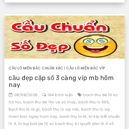
CẦU LÔ MIỀN BẮC CHUẨN XÁC
¦
CẦU LÔ MIỀN BẮC VÍP
cầu đẹp cặp số 3 càng víp mb hôm
nay
ở
08/08/2026
184 bình luận
bach thu de 10 so
cầu
,
,
,
ha noi
bach thu de 10s ve so may
bach thu lo 555
đẹp
,
,
Bạch thủ lô là gì
bach thu lo vip mb
bach thu lo vip
cặp
,
,
mien bac ngay hom nay
bach thu lo vt
bí kíp bắt chuẩn
số
,
,
lô 4
bi kip bat de 10 so bach thu
bí quyết dàn lô 4 số
3