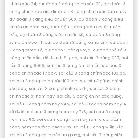
,
,
chính xác 24
dự đoán 3 càng chính xác 99
dự đoán 3
,
,
càng chính xác an
dự đoán 3 càng chính xác êm nhất
,
dự đoán 3 càng siêu chuẩn 500
dự đoán 3 càng siêu
,
chuẩn ăn hôm nay
dự đoán 3 càng siêu chuẩn miền
,
,
bắc
dự đoán 3 càng siêu chuẩn số
dự đoán 3 càng
,
,
xsmb ăn bao nhieu
dự đoán 3 càng xsmb êm
dự đoán
,
,
3 càng xsmb số
dự đoán 3 càng yoyo
dự đoán xổ số 3
,
,
,
càng miền bắc
đề đầu đuôi gan
soi cầu 3 càng 007
soi
,
,
cầu 3 càng 6666
soi cầu 3 càng âm chuẩn
soi cau 3
,
,
cang chinh xac 1 ngay
soi cầu 3 càng chính xác 100 ba
,
soi cầu 3 càng chính xác 100 om
soi cầu 3 càng chính
,
,
xác cao
soi cầu 3 càng chính xác đề
soi cầu 3 càng
,
,
chính xác ơi hôm nay
soi cầu 3 càng chính xác pubg
,
soi cầu 3 càng hôm nay 24h
soi cầu 3 càng hôm nay 4
,
,
số đuôi
soi cau 3 cang hom nay 7/6
soi cau 3 cang
,
,
hom nay 90
soi cau 3 cang hom nay remix
soi cầu 3
,
,
càng hôm nay rồng bạch kim
soi cầu 3 càng Miền Bắc
,
soi cầu 3 càng miền bắc an giang
soi cầu 3 càng siêu