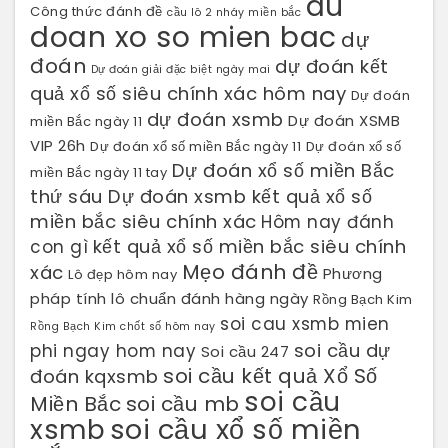
du
Công thức đánh đề
cầu lô 2 nháy miền bắc
doan xo so mien bac
dự
đoán
dự đoán kết
Dự đoán giải đặc biệt ngày mai
quả xổ số siêu chính xác hôm nay
Dự đoán
dự đoán xsmb
Dự đoán XSMB
miền Bắc ngày 11
VIP 26h
Dự đoán xổ số miền Bắc ngày 11
Dự đoán xổ số
Dự đoán xổ số miền Bắc
miền Bắc ngày 11 tay
thứ sáu Dự đoán xsmb kết quả xổ số
miền bắc siêu chính xác
Hôm nay đánh
kết quả xổ số miền bắc siêu chính
con gì
Mẹo đánh đề
xác
Phương
Lô đẹp hôm nay
pháp tính lô chuẩn đánh hàng ngày
Rồng Bạch Kim
soi cau xsmb mien
Rồng Bạch Kim chốt số hôm nay
soi cầu dự
phi ngay hom nay
Soi cầu 247
soi cầu kết quả Xổ Số
đoán kqxsmb
soi cầu
Miền Bắc
soi cầu mb
soi cầu xổ số miền
xsmb