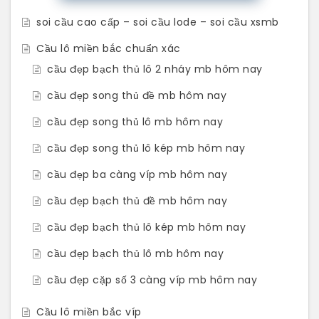
soi cầu cao cấp – soi cầu lode – soi cầu xsmb
Cầu lô miền bắc chuẩn xác
cầu đẹp bạch thủ lô 2 nháy mb hôm nay
cầu đẹp song thủ đề mb hôm nay
cầu đẹp song thủ lô mb hôm nay
cầu đẹp song thủ lô kép mb hôm nay
cầu đẹp ba càng víp mb hôm nay
cầu đẹp bạch thủ đề mb hôm nay
cầu đẹp bạch thủ lô kép mb hôm nay
cầu đẹp bạch thủ lô mb hôm nay
cầu đẹp cặp số 3 càng víp mb hôm nay
Cầu lô miền bắc víp