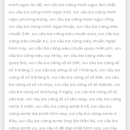
,
,
minh ngọc ân độ
soi cầu ba càng minh ngọc êm nhất
,
soi cầu ba càng minh ngọc kôn
soi cầu ba càng minh
,
,
ngọc phương trang
soi cầu ba càng minh ngọc rồng
,
soi cầu ba càng minh ngọc thuận
soi cầu ba càng siêu
,
,
chuẩn 24h
soi cầu ba càng siêu chuẩn asia
soi cầu ba
,
càng siêu chuẩn ez
soi cầu ba càng siêu chuẩn ngày
,
,
hôm nay
soi cầu ba càng siêu chuẩn quay miễn phí
soi
,
cầu ba càng siêu vip nháy
soi cầu ba càng siêu vip
,
,
quay thử
soi cầu ba càng xổ số 365
soi cầu ba càng xổ
,
,
số 4 tháng 7
soi cầu ba càng xổ số 7 tháng 6
soi cầu ba
,
,
càng xổ số 9 tháng 5
soi cầu ba càng xổ số 999
soi cầu
,
,
ba càng xổ số cà mau
soi cầu ba càng xổ số daklak
soi
,
cầu ba càng xổ số khung 3 ngày
soi cầu ba càng xổ số
,
,
yên bái
soi cầu ba càng xổ số yên wap
soi cầu ba càng
,
,
xsmb 3 miền
soi cầu ba càng xsmb 6 số
soi cầu ba
,
càng xsmb đại phát hôm nay
soi cầu ba càng xsmb ơ
,
,
đâu
soi cầu ba càng xsmb ông địa thần tài
soi cầu ba
,
,
càng xsmb yo
soi cầu lô đề đẹp nhất hôm nay
soi cầu