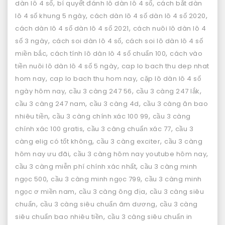
,
,
dàn lô 4 số
bí quyết đánh lô dàn lô 4 số
cách bắt dàn
càng
,
,
lô 4 số khung 5 ngày
cách dàn lô 4 số dàn lô 4 số 2020
víp
,
cách dàn lô 4 số dàn lô 4 số 2021
cách nuôi lô dàn lô 4
mb
,
,
số 3 ngày
cách soi dàn lô 4 số
cách soi lô dàn lô 4 số
hôm
,
,
miền bắc
cách tính lô dàn lô 4 số chuẩn 100
cách vào
nay
,
tiền nuôi lô dàn lô 4 số 5 ngày
cap lo bach thu dep nhat
,
,
hom nay
cap lo bach thu hom nay
cặp lô dàn lô 4 số
,
,
,
ngày hôm nay
cầu 3 càng 247 56
cầu 3 càng 247 lắk
,
,
cầu 3 càng 247 nam
cầu 3 càng 4d
cầu 3 càng ăn bao
,
,
nhiêu tiền
cầu 3 càng chính xác 100 99
cầu 3 càng
,
,
chính xác 100 gratis
cầu 3 càng chuẩn xác 77
cầu 3
,
,
càng elig có tốt không
cầu 3 càng exciter
cầu 3 càng
,
,
hôm nay ưu đãi
cầu 3 càng hôm nay youtube hôm nay
,
cầu 3 càng miễn phí chính xác nhất
cầu 3 càng minh
,
,
ngọc 500
cầu 3 càng minh ngọc 799
cầu 3 càng minh
,
,
ngọc ơ miền nam
cầu 3 càng ông địa
cầu 3 càng siêu
,
,
chuẩn
cầu 3 càng siêu chuẩn âm dương
cầu 3 càng
,
siêu chuẩn bao nhiêu tiền
cầu 3 càng siêu chuẩn in