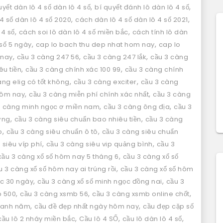
,
,
uyết dàn lô 4 số dàn lô 4 số
bí quyết đánh lô dàn lô 4 số
,
,
4 số dàn lô 4 số 2020
cách dàn lô 4 số dàn lô 4 số 2021
,
,
 4 số
cách soi lô dàn lô 4 số miền bắc
cách tính lô dàn
,
,
 số 5 ngày
cap lo bach thu dep nhat hom nay
cap lo
,
,
,
 nay
cầu 3 càng 247 56
cầu 3 càng 247 lắk
cầu 3 càng
,
,
êu tiền
cầu 3 càng chính xác 100 99
cầu 3 càng chính
,
,
àng elig có tốt không
cầu 3 càng exciter
cầu 3 càng
,
,
hôm nay
cầu 3 càng miễn phí chính xác nhất
cầu 3 càng
,
,
3 càng minh ngọc ơ miền nam
cầu 3 càng ông địa
cầu 3
,
,
ơng
cầu 3 càng siêu chuẩn bao nhiêu tiền
cầu 3 càng
,
,
o
cầu 3 càng siêu chuẩn ô tô
cầu 3 càng siêu chuẩn
,
,
 siêu víp phí
cầu 3 càng siêu vip quảng bình
cầu 3
,
cầu 3 càng xổ số hôm nay 5 tháng 6
cầu 3 càng xổ số
,
u 3 càng xổ số hôm nay ai trúng rồi
cầu 3 càng xổ số hôm
,
,
ọc 30 ngày
cầu 3 càng xổ số minh ngọc đồng nai
cầu 3
,
,
,
b 500
cầu 3 càng xsmb 56
cầu 3 càng xsmb online chốt
,
,
quanh năm
cầu đề đẹp nhất ngày hôm nay
cầu đẹp cặp số
,
,
,
cầu lô 2 nháy miền bắc
Cầu lô 4 SỐ
cầu lô dàn lô 4 số