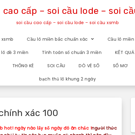
u cao cấp – soi cầu lode – soi c
soi cầu cao cấp – soi cầu lode – soi cầu xsmb
u xsmb
Cầu lô miền bắc chuẩn xác
Cầu lô miền
 lô đề 3 miền
Tính toán số chuẩn 3 miền
KẾT QUẢ
THỐNG KÊ
SOI CẦU
DÒ VÉ SỐ
SỔ MƠ
bạch thủ lô khung 2 ngày
 chính xác 100
mb hot! ngày nào lấy số ngày đó ăn chắc !
người thức