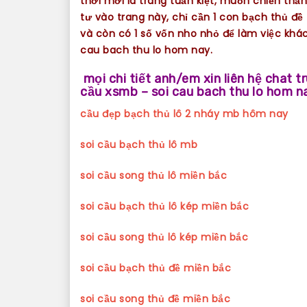
thời mới là trang tuấn kiệt, muốn chiến th
tư vào trang này, chỉ cần 1 con bạch thủ đề
và còn có 1 số vốn nho nhỏ để làm việc khác
cau bach thu lo hom nay.
mọi chi tiết anh/em xin liên hệ chat t
cầu xsmb – soi cau bach thu lo hom n
cầu đẹp bạch thủ lô 2 nháy mb hôm nay
soi cầu bạch thủ lô mb
soi cầu song thủ lô miền bắc
soi cầu bạch thủ lô kép miền bắc
soi cầu song thủ lô kép miền bắc
soi cầu bạch thủ đề miền bắc
soi cầu song thủ đề miền bắc