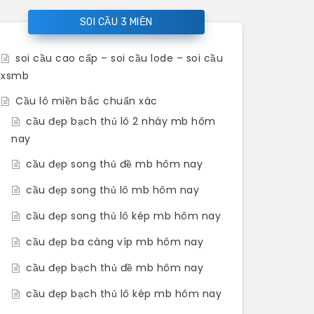
SOI CẦU 3 MIỀN
soi cầu cao cấp – soi cầu lode – soi cầu
xsmb
Cầu lô miền bắc chuẩn xác
cầu đẹp bạch thủ lô 2 nháy mb hôm
nay
cầu đẹp song thủ đề mb hôm nay
cầu đẹp song thủ lô mb hôm nay
cầu đẹp song thủ lô kép mb hôm nay
cầu đẹp ba càng víp mb hôm nay
cầu đẹp bạch thủ đề mb hôm nay
cầu đẹp bạch thủ lô kép mb hôm nay