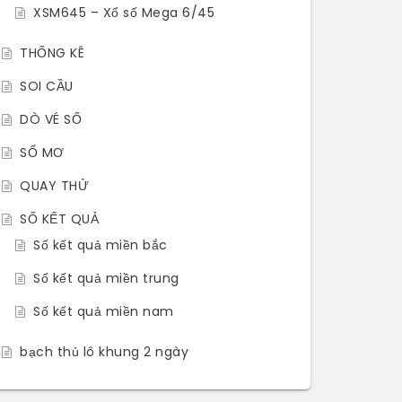
XSM645 – Xổ số Mega 6/45
THỐNG KÊ
SOI CẦU
DÒ VÉ SỐ
SỔ MƠ
QUAY THỬ
SỐ KẾT QUẢ
Số kết quả miền bắc
Số kết quả miền trung
Số kết quả miền nam
bạch thủ lô khung 2 ngày