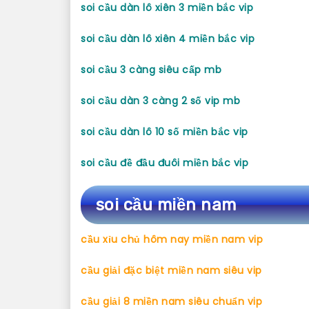
soi cầu dàn lô xiên 3 miền bắc vip
soi cầu dàn lô xiên 4 miền bắc vip
soi cầu 3 càng siêu cấp mb
soi cầu dàn 3 càng 2 số vip mb
soi cầu dàn lô 10 số miền bắc vip
soi cầu đề đầu đuôi miền bắc vip
soi cầu miền nam
cầu xỉu chủ hôm nay miền nam vip
cầu giải đặc biệt miền nam siêu vip
cầu giải 8 miền nam siêu chuẩn vip