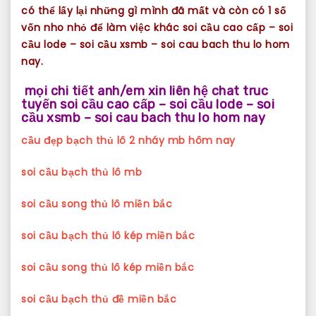
có thể lấy lại những gì mình đã mất và còn có 1 số
vốn nho nhỏ để làm việc khác soi cầu cao cấp – soi
cầu lode – soi cầu xsmb – soi cau bach thu lo hom
nay.
mọi chi tiết anh/em xin liên hệ chat truc
tuyến soi cầu cao cấp – soi cầu lode – soi
cầu xsmb – soi cau bach thu lo hom nay
cầu đẹp bạch thủ lô 2 nháy mb hôm nay
soi cầu bạch thủ lô mb
soi cầu song thủ lô miền bắc
soi cầu bạch thủ lô kép miền bắc
soi cầu song thủ lô kép miền bắc
soi cầu bạch thủ đề miền bắc