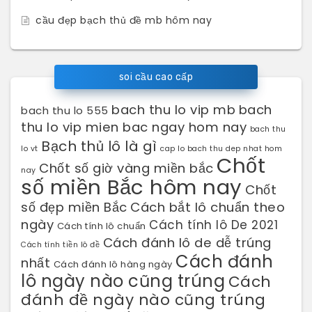
cầu đẹp bạch thủ đề mb hôm nay
soi cầu cao cấp
bach thu lo vip mb
bach
bach thu lo 555
thu lo vip mien bac ngay hom nay
bach thu
Bạch thủ lô là gì
lo vt
cap lo bach thu dep nhat hom
Chốt
Chốt số giờ vàng miền bắc
nay
số miền Bắc hôm nay
Chốt
số đẹp miền Bắc
Cách bắt lô chuẩn theo
ngày
Cách tính lô De 2021
Cách tính lô chuẩn
Cách đánh lô de dễ trúng
Cách tính tiền lô đề
Cách đánh
nhất
Cách đánh lô hàng ngày
lô ngày nào cũng trúng
Cách
đánh đề ngày nào cũng trúng