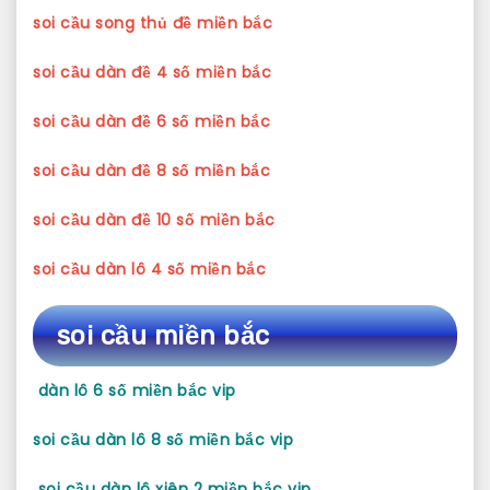
soi cầu song thủ đề miền bắc
soi cầu dàn đề 4 số miền bắc
soi cầu dàn đề 6 số miền bắc
soi cầu dàn đề 8 số miền bắc
soi cầu dàn đề 10 số miền bắc
soi cầu dàn lô 4 số miền bắc
soi cầu miền bắc
dàn lô 6 số miền bắc vip
soi cầu dàn lô 8 số miền bắc vip
soi cầu dàn lô xiên 2 miền bắc vip