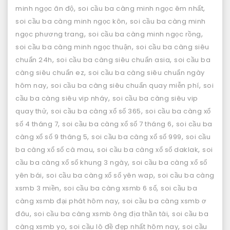
,
,
minh ngọc ân độ
soi cầu ba càng minh ngọc êm nhất
,
soi cầu ba càng minh ngọc kôn
soi cầu ba càng minh
,
,
ngọc phương trang
soi cầu ba càng minh ngọc rồng
,
soi cầu ba càng minh ngọc thuận
soi cầu ba càng siêu
,
,
chuẩn 24h
soi cầu ba càng siêu chuẩn asia
soi cầu ba
,
càng siêu chuẩn ez
soi cầu ba càng siêu chuẩn ngày
,
,
hôm nay
soi cầu ba càng siêu chuẩn quay miễn phí
soi
,
cầu ba càng siêu vip nháy
soi cầu ba càng siêu vip
,
,
quay thử
soi cầu ba càng xổ số 365
soi cầu ba càng xổ
,
,
số 4 tháng 7
soi cầu ba càng xổ số 7 tháng 6
soi cầu ba
,
,
càng xổ số 9 tháng 5
soi cầu ba càng xổ số 999
soi cầu
,
,
ba càng xổ số cà mau
soi cầu ba càng xổ số daklak
soi
,
cầu ba càng xổ số khung 3 ngày
soi cầu ba càng xổ số
,
,
yên bái
soi cầu ba càng xổ số yên wap
soi cầu ba càng
,
,
xsmb 3 miền
soi cầu ba càng xsmb 6 số
soi cầu ba
,
càng xsmb đại phát hôm nay
soi cầu ba càng xsmb ơ
,
,
đâu
soi cầu ba càng xsmb ông địa thần tài
soi cầu ba
,
,
càng xsmb yo
soi cầu lô đề đẹp nhất hôm nay
soi cầu