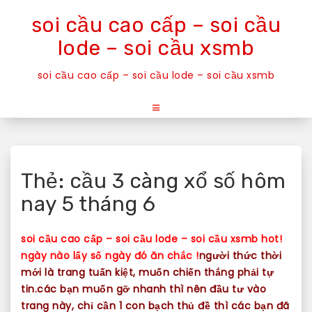
Skip
soi cầu cao cấp – soi cầu
to
content
lode – soi cầu xsmb
soi cầu cao cấp – soi cầu lode – soi cầu xsmb
Thẻ:
cầu 3 càng xổ số hôm
nay 5 tháng 6
soi cầu cao cấp – soi cầu lode – soi cầu xsmb hot!
ngày nào lấy số ngày đó ăn chắc !
người thức thời
mới là trang tuấn kiệt, muốn chiến thắng phải tự
tin.các bạn muốn gỡ nhanh thì nên đầu tư vào
trang này, chỉ cần 1 con bạch thủ đề thì các bạn đã