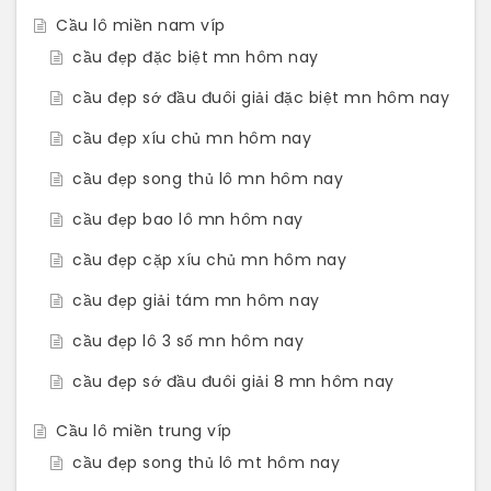
Cầu lô miền nam víp
cầu đẹp đặc biệt mn hôm nay
cầu đẹp sớ đầu đuôi giải đặc biệt mn hôm nay
cầu đẹp xíu chủ mn hôm nay
cầu đẹp song thủ lô mn hôm nay
cầu đẹp bao lô mn hôm nay
cầu đẹp cặp xíu chủ mn hôm nay
cầu đẹp giải tám mn hôm nay
cầu đẹp lô 3 số mn hôm nay
cầu đẹp sớ đầu đuôi giải 8 mn hôm nay
Cầu lô miền trung víp
cầu đẹp song thủ lô mt hôm nay