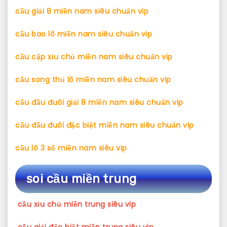
cầu giải 8 miền nam siêu chuẩn vip
cầu bao lô miền nam siêu chuẩn vip
cầu cặp xỉu chủ miền nam siêu chuẩn vip
cầu song thủ lô miền nam siêu chuẩn vip
cầu đầu đuôi giải 8 miền nam siêu chuẩn vip
cầu đầu đuôi đặc biệt miền nam siêu chuẩn vip
cầu lô 3 số miền nam siêu vip
soi cầu miền trung
cầu xỉu chủ miền trung siêu vip