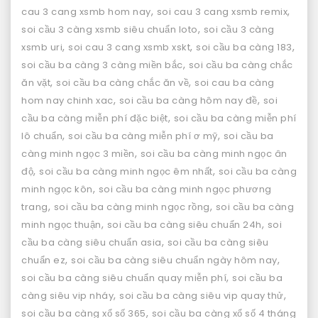
,
,
cau 3 cang xsmb hom nay
soi cau 3 cang xsmb remix
,
soi cầu 3 càng xsmb siêu chuẩn loto
soi cầu 3 càng
,
,
,
xsmb uri
soi cau 3 cang xsmb xskt
soi cầu ba càng 183
,
soi cầu ba càng 3 càng miền bắc
soi cầu ba càng chắc
,
,
ăn vặt
soi cầu ba càng chắc ăn về
soi cau ba càng
,
,
hom nay chinh xac
soi cầu ba càng hôm nay đề
soi
,
cầu ba càng miễn phí đặc biệt
soi cầu ba càng miễn phí
,
,
lô chuẩn
soi cầu ba càng miễn phí ơ mỹ
soi cầu ba
,
càng minh ngọc 3 miền
soi cầu ba càng minh ngọc ân
,
,
độ
soi cầu ba càng minh ngọc êm nhất
soi cầu ba càng
,
minh ngọc kôn
soi cầu ba càng minh ngọc phương
,
,
trang
soi cầu ba càng minh ngọc rồng
soi cầu ba càng
,
,
minh ngọc thuận
soi cầu ba càng siêu chuẩn 24h
soi
,
cầu ba càng siêu chuẩn asia
soi cầu ba càng siêu
,
,
chuẩn ez
soi cầu ba càng siêu chuẩn ngày hôm nay
,
soi cầu ba càng siêu chuẩn quay miễn phí
soi cầu ba
,
,
càng siêu vip nháy
soi cầu ba càng siêu vip quay thử
,
soi cầu ba càng xổ số 365
soi cầu ba càng xổ số 4 tháng