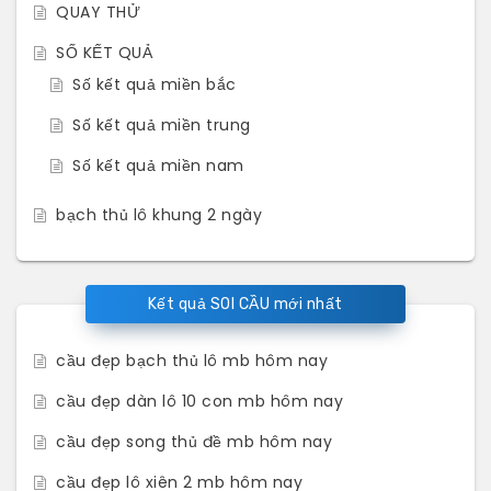
QUAY THỬ
SỐ KẾT QUẢ
Số kết quả miền bắc
Số kết quả miền trung
Số kết quả miền nam
bạch thủ lô khung 2 ngày
Kết quả SOI CẦU mới nhất
cầu đẹp bạch thủ lô mb hôm nay
cầu đẹp dàn lô 10 con mb hôm nay
cầu đẹp song thủ đề mb hôm nay
cầu đẹp lô xiên 2 mb hôm nay