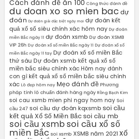
Cách đánh đề ăn 100
Công thức đánh đề
du doan xo so mien bac
dự
đoán
dự đoán kết
Dự đoán giải đặc biệt ngày mai
quả xổ số siêu chính xác hôm nay
Dự đoán
dự đoán xsmb
Dự đoán XSMB
miền Bắc ngày 11
VIP 26h
Dự đoán xổ số miền Bắc ngày 11
Dự đoán xổ số
Dự đoán xổ số miền Bắc
miền Bắc ngày 11 tay
thứ sáu Dự đoán xsmb kết quả xổ số
miền bắc siêu chính xác
Hôm nay đánh
kết quả xổ số miền bắc siêu chính
con gì
Mẹo đánh đề
xác
Phương
Lô đẹp hôm nay
pháp tính lô chuẩn đánh hàng ngày
Rồng Bạch Kim
soi cau xsmb mien phi ngay hom nay
Soi
soi cầu
soi cầu dự đoán kqxsmb
cầu 247
kết quả Xổ Số Miền Bắc
soi cầu mb
soi cầu xổ số
soi cầu xsmb
miền Bắc
xổ
XSMB năm 2021
soi xsmb