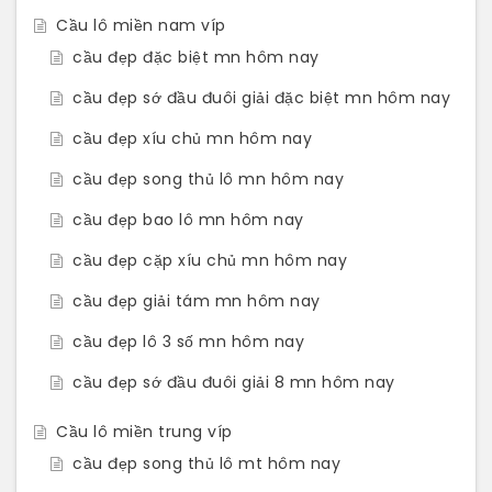
Cầu lô miền nam víp
cầu đẹp đặc biệt mn hôm nay
cầu đẹp sớ đầu đuôi giải đặc biệt mn hôm nay
cầu đẹp xíu chủ mn hôm nay
cầu đẹp song thủ lô mn hôm nay
cầu đẹp bao lô mn hôm nay
cầu đẹp cặp xíu chủ mn hôm nay
cầu đẹp giải tám mn hôm nay
cầu đẹp lô 3 số mn hôm nay
cầu đẹp sớ đầu đuôi giải 8 mn hôm nay
Cầu lô miền trung víp
cầu đẹp song thủ lô mt hôm nay