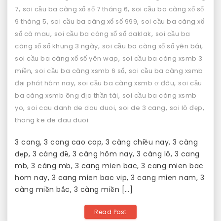
,
,
7
soi cầu ba càng xổ số 7 tháng 6
soi cầu ba càng xổ số
,
,
9 tháng 5
soi cầu ba càng xổ số 999
soi cầu ba càng xổ
,
,
số cà mau
soi cầu ba càng xổ số daklak
soi cầu ba
,
,
càng xổ số khung 3 ngày
soi cầu ba càng xổ số yên bái
,
soi cầu ba càng xổ số yên wap
soi cầu ba càng xsmb 3
,
,
miền
soi cầu ba càng xsmb 6 số
soi cầu ba càng xsmb
,
,
đại phát hôm nay
soi cầu ba càng xsmb ơ đâu
soi cầu
,
ba càng xsmb ông địa thần tài
soi cầu ba càng xsmb
,
,
,
,
yo
soi cau danh de dau duoi
soi de 3 cang
soi lô đẹp
thong ke de dau duoi
3 cang, 3 cang cao cap, 3 càng chiều nay, 3 càng
đẹp, 3 càng đề, 3 càng hôm nay, 3 càng lô, 3 cang
mb, 3 càng mb, 3 cang mien bac, 3 cang mien bac
hom nay, 3 cang mien bac vip, 3 cang mien nam, 3
càng miền bắc, 3 càng miền […]
Read Post