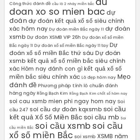
du
Công thức đánh đề
cầu lô 2 nháy miền bắc
doan xo so mien bac
dự
đoán
dự đoán kết quả xổ số siêu chính
xác hôm nay
dự đoán
Dự đoán miền Bắc ngày 11
xsmb
Dự đoán XSMB VIP 26h
Dự đoán xổ số miền
Dự
Bắc ngày 11
Dự đoán xổ số miền Bắc ngày 11 tay
đoán xổ số miền Bắc thứ sáu Dự đoán
xsmb kết quả xổ số miền bắc siêu chính
xác
kết quả xổ số
Hôm nay đánh con gì
Mẹo
miền bắc siêu chính xác
Lô đẹp hôm nay
đánh đề
Phương pháp tính lô chuẩn đánh
hàng ngày
Rồng Bạch Kim
Rồng Bạch Kim chốt số hôm nay
soi cau xsmb mien phi ngay hom nay
Soi
soi cầu
soi cầu dự đoán kqxsmb
cầu 247
kết quả Xổ Số Miền Bắc
soi cầu mb
Soi
soi cầu
soi cầu xsmb
cầu miền Bắc
xổ số miền Bắc
XSMB năm
soi xsmb