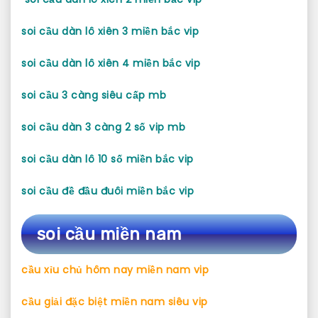
soi cầu dàn lô xiên 3 miền bắc vip
soi cầu dàn lô xiên 4 miền bắc vip
soi cầu 3 càng siêu cấp mb
soi cầu dàn 3 càng 2 số vip mb
soi cầu dàn lô 10 số miền bắc vip
soi cầu đề đầu đuôi miền bắc vip
soi cầu miền nam
cầu xỉu chủ hôm nay miền nam vip
cầu giải đặc biệt miền nam siêu vip