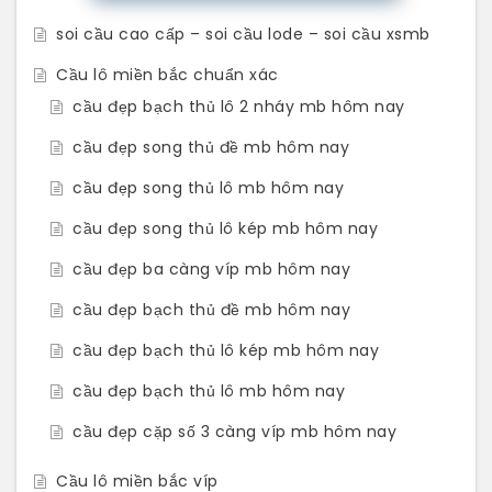
soi cầu cao cấp – soi cầu lode – soi cầu xsmb
Cầu lô miền bắc chuẩn xác
cầu đẹp bạch thủ lô 2 nháy mb hôm nay
cầu đẹp song thủ đề mb hôm nay
cầu đẹp song thủ lô mb hôm nay
cầu đẹp song thủ lô kép mb hôm nay
cầu đẹp ba càng víp mb hôm nay
cầu đẹp bạch thủ đề mb hôm nay
cầu đẹp bạch thủ lô kép mb hôm nay
cầu đẹp bạch thủ lô mb hôm nay
cầu đẹp cặp số 3 càng víp mb hôm nay
Cầu lô miền bắc víp