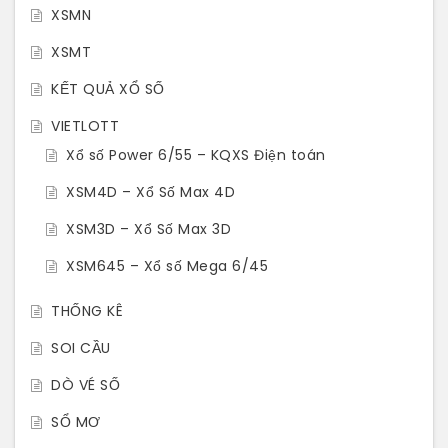
XSMN
XSMT
KẾT QUẢ XỔ SỐ
VIETLOTT
Xổ số Power 6/55 – KQXS Điện toán
XSM4D – Xổ Số Max 4D
XSM3D – Xổ Số Max 3D
XSM645 – Xổ số Mega 6/45
THỐNG KÊ
SOI CẦU
DÒ VÉ SỐ
SỔ MƠ