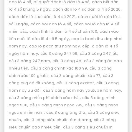
,
,
dàn lô 4 số
bí quyết đánh lô dàn lô 4 số
cách bắt dàn
càng
,
,
lô 4 số khung 5 ngày
cách dàn lô 4 số dàn lô 4 số 2020
víp
,
cách dàn lô 4 số dàn lô 4 số 2021
cách nuôi lô dàn lô 4
mb
,
,
số 3 ngày
cách soi dàn lô 4 số
cách soi lô dàn lô 4 số
hôm
,
,
miền bắc
cách tính lô dàn lô 4 số chuẩn 100
cách vào
nay
,
tiền nuôi lô dàn lô 4 số 5 ngày
cap lo bach thu dep nhat
,
,
hom nay
cap lo bach thu hom nay
cặp lô dàn lô 4 số
,
,
,
ngày hôm nay
cầu 3 càng 247 56
cầu 3 càng 247 lắk
,
,
cầu 3 càng 247 nam
cầu 3 càng 4d
cầu 3 càng ăn bao
,
,
nhiêu tiền
cầu 3 càng chính xác 100 99
cầu 3 càng
,
,
chính xác 100 gratis
cầu 3 càng chuẩn xác 77
cầu 3
,
,
càng elig có tốt không
cầu 3 càng exciter
cầu 3 càng
,
,
hôm nay ưu đãi
cầu 3 càng hôm nay youtube hôm nay
,
cầu 3 càng miễn phí chính xác nhất
cầu 3 càng minh
,
,
ngọc 500
cầu 3 càng minh ngọc 799
cầu 3 càng minh
,
,
ngọc ơ miền nam
cầu 3 càng ông địa
cầu 3 càng siêu
,
,
chuẩn
cầu 3 càng siêu chuẩn âm dương
cầu 3 càng
,
siêu chuẩn bao nhiêu tiền
cầu 3 càng siêu chuẩn in