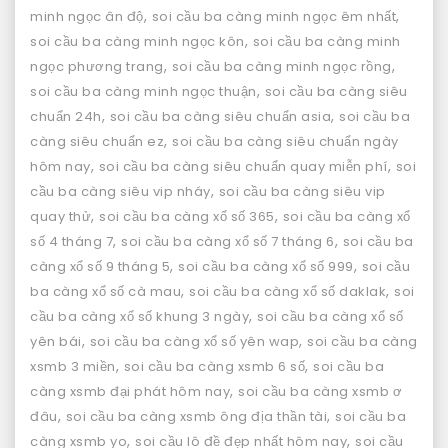
,
,
minh ngọc ân độ
soi cầu ba càng minh ngọc êm nhất
,
soi cầu ba càng minh ngọc kôn
soi cầu ba càng minh
,
,
ngọc phương trang
soi cầu ba càng minh ngọc rồng
,
soi cầu ba càng minh ngọc thuận
soi cầu ba càng siêu
,
,
chuẩn 24h
soi cầu ba càng siêu chuẩn asia
soi cầu ba
,
càng siêu chuẩn ez
soi cầu ba càng siêu chuẩn ngày
,
,
hôm nay
soi cầu ba càng siêu chuẩn quay miễn phí
soi
,
cầu ba càng siêu vip nháy
soi cầu ba càng siêu vip
,
,
quay thử
soi cầu ba càng xổ số 365
soi cầu ba càng xổ
,
,
số 4 tháng 7
soi cầu ba càng xổ số 7 tháng 6
soi cầu ba
,
,
càng xổ số 9 tháng 5
soi cầu ba càng xổ số 999
soi cầu
,
,
ba càng xổ số cà mau
soi cầu ba càng xổ số daklak
soi
,
cầu ba càng xổ số khung 3 ngày
soi cầu ba càng xổ số
,
,
yên bái
soi cầu ba càng xổ số yên wap
soi cầu ba càng
,
,
xsmb 3 miền
soi cầu ba càng xsmb 6 số
soi cầu ba
,
càng xsmb đại phát hôm nay
soi cầu ba càng xsmb ơ
,
,
đâu
soi cầu ba càng xsmb ông địa thần tài
soi cầu ba
,
,
càng xsmb yo
soi cầu lô đề đẹp nhất hôm nay
soi cầu