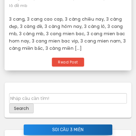
lô đề mb
3 cang, 3 cang cao cap, 3 càng chiều nay, 3 càng
đẹp, 3 càng đề, 3 càng hôm nay, 3 càng lô, 3 cang
mb, 3 càng mb, 3 cang mien bac, 3 cang mien bac
hom nay, 3 cang mien bac vip, 3 cang mien nam, 3
càng miền bắc, 3 càng miền […]
Read Post
Search
SOI CẦU 3 MIỀN