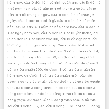
,
,
hôm nay
cầu lô dàn lô 4 số hình quả trám
cầu lô dàn lô
,
,
4 số hôm nay
cầu lô dàn lô 4 số khung 2 ngày
cầu lô
,
dàn lô 4 số khung 3 ngày
cầu lô dàn lô 4 số khung 5
,
,
ngày
cầu lô dàn lô 4 số là gì
cầu lô dàn lô 4 số miền
,
,
bắc
cầu lô dàn lô 4 số miền bắc hôm nay
cầu lô dàn lô
,
,
4 số ngày hôm nay
cầu lô dàn lô 4 số truyền thống
cầu
,
,
lô de dàn lô 4 số chính xác 100
cầu lô đề đẹp nhất
cầu
,
,
lô đề đẹp nhất ngày hôm nay
Cầu vip dàn lô 4 số mb
,
,
du doan kqxs mien bac
dự đoán 3 càng chính xác 24
,
dự đoán 3 càng chính xác 99
dự đoán 3 càng chính
,
,
xác an
dự đoán 3 càng chính xác êm nhất
dự đoán 3
,
càng siêu chuẩn 500
dự đoán 3 càng siêu chuẩn ăn
,
,
hôm nay
dự đoán 3 càng siêu chuẩn miền bắc
dự
,
đoán 3 càng siêu chuẩn số
dự đoán 3 càng siêu chuẩn
,
,
uah
dự đoán 3 càng xsmb ăn bao nhieu
dự đoán 3
,
,
càng xsmb êm
dự đoán 3 càng xsmb số
dự đoán 3
,
,
,
càng yoyo
dự đoán xổ số 3 càng miền bắc
lô đề mb
,
,
soi cầu 3 càng 007
soi cầu 3 càng 6666
soi cầu 3 càng