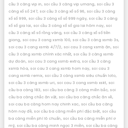
,
,
cầu 3 càng vip in
soi cầu 3 càng vip umang
soi cầu 3
,
,
càng xổ số 247
soi cầu 3 càng xổ số 96
soi cầu 3 càng
,
,
xổ số 999
soi cầu 3 càng xổ số 999 ngày
soi cầu 3 càng
,
,
xổ số gia lai
soi cầu 3 càng xổ số gia lai hôm nay
soi
,
cầu 3 càng xổ số rồng vàng
soi cầu 3 càng xổ số tiền
,
,
,
giang
soi cau 3 cang xsmb 100
soi cầu 3 càng xsmb 3s
,
,
soi cau 3 cang xsmb 4/7/2
soi cau 3 cang xsmb ăn
soi
,
cầu 3 càng xsmb chính xác nhất
soi cầu 3 càng xsmb
,
,
dự đoán
soi cau 3 cang xsmb extra
soi cầu 3 càng
,
,
xsmb hòa
soi cau 3 cang xsmb hom nay
soi cau 3
,
,
cang xsmb remix
soi cầu 3 càng xsmb siêu chuẩn loto
,
,
soi cầu 3 càng xsmb uri
soi cau 3 cang xsmb xskt
soi
,
,
cầu ba càng 183
soi cầu ba càng 3 càng miền bắc
soi
,
,
cầu ba càng chắc ăn vặt
soi cầu ba càng chắc ăn về
,
soi cau ba càng hom nay chinh xac
soi cầu ba càng
,
,
hôm nay đề
soi cầu ba càng miễn phí đặc biệt
soi cầu
,
ba càng miễn phí lô chuẩn
soi cầu ba càng miễn phí ơ
,
,
mỹ
soi cầu ba càng minh ngọc 3 miền
soi cầu ba càng