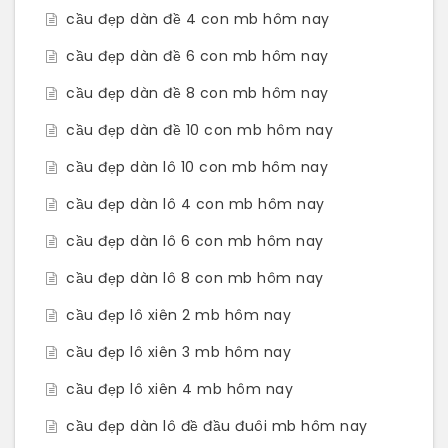
cầu đẹp dàn đề 4 con mb hôm nay
cầu đẹp dàn đề 6 con mb hôm nay
cầu đẹp dàn đề 8 con mb hôm nay
cầu đẹp dàn đề 10 con mb hôm nay
cầu đẹp dàn lô 10 con mb hôm nay
cầu đẹp dàn lô 4 con mb hôm nay
cầu đẹp dàn lô 6 con mb hôm nay
cầu đẹp dàn lô 8 con mb hôm nay
cầu đẹp lô xiên 2 mb hôm nay
cầu đẹp lô xiên 3 mb hôm nay
cầu đẹp lô xiên 4 mb hôm nay
cầu đẹp dàn lô đề đầu đuôi mb hôm nay