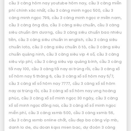
,
cầu 3 càng hôm nay youtube hôm nay
cầu 3 càng miễn
,
,
phí chính xác nhất
cầu 3 càng minh ngọc 500
cầu 3
,
,
càng minh ngọc 799
cầu 3 càng minh ngọc ơ miền nam
,
,
cầu 3 càng ông địa
cầu 3 càng siêu chuẩn
cầu 3 càng
,
siêu chuẩn âm dương
cầu 3 càng siêu chuẩn bao nhiêu
,
,
tiền
cầu 3 càng siêu chuẩn in english
cầu 3 càng siêu
,
,
chuẩn loto
cầu 3 càng siêu chuẩn ô tô
cầu 3 càng siêu
,
,
chuẩn quảng ninh
cầu 3 càng siêu vip 4 số
cầu 3 càng
,
,
siêu víp phí
cầu 3 càng siêu vip quảng bình
cầu 3 càng
,
,
tối nay 100
cầu 3 càng tối nay ai trúng rồi
cầu 3 càng xổ
,
,
số hôm nay 5 tháng 6
cầu 3 càng xổ số hôm nay 5/7
,
cầu 3 càng xổ số hôm nay 7777
cầu 3 càng xổ số hôm
,
nay ai trúng rồi
cầu 3 càng xổ số hôm nay ưng hoàng
,
,
phúc
cầu 3 càng xổ số minh ngọc 30 ngày
cầu 3 càng
,
xổ số minh ngọc đồng nai
cầu 3 càng xổ số minh ngọc
,
,
,
miễn phí
cầu 3 càng xsmb 500
cầu 3 càng xsmb 56
,
,
cầu 3 càng xsmb online chốt
cầu đẹp ba càng víp mb
,
,
danh lo de
du doan kqxs mien bac
dự đoán 3 càng