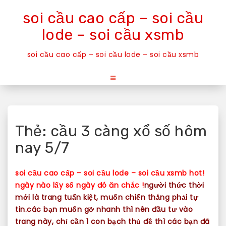
Skip
soi cầu cao cấp – soi cầu
to
content
lode – soi cầu xsmb
soi cầu cao cấp – soi cầu lode – soi cầu xsmb
Thẻ:
cầu 3 càng xổ số hôm
nay 5/7
soi cầu cao cấp – soi cầu lode – soi cầu xsmb hot!
ngày nào lấy số ngày đó ăn chắc !
người thức thời
mới là trang tuấn kiệt, muốn chiến thắng phải tự
tin.các bạn muốn gỡ nhanh thì nên đầu tư vào
trang này, chỉ cần 1 con bạch thủ đề thì các bạn đã