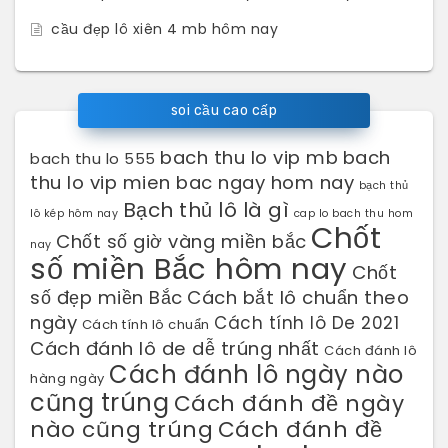
cầu đẹp lô xiên 4 mb hôm nay
soi cầu cao cấp
bach thu lo vip mb
bach
bach thu lo 555
thu lo vip mien bac ngay hom nay
bạch thủ
Bạch thủ lô là gì
lô kép hôm nay
cap lo bach thu hom
Chốt
Chốt số giờ vàng miền bắc
nay
số miền Bắc hôm nay
Chốt
số đẹp miền Bắc
Cách bắt lô chuẩn theo
ngày
Cách tính lô De 2021
Cách tính lô chuẩn
Cách đánh lô de dễ trúng nhất
Cách đánh lô
Cách đánh lô ngày nào
hàng ngày
cũng trúng
Cách đánh đề ngày
nào cũng trúng
Cách đánh đề