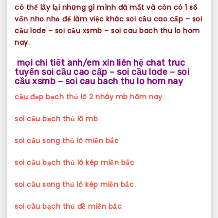
có thể lấy lại những gì mình đã mất và còn có 1 số
vốn nho nhỏ để làm việc khác soi cầu cao cấp – soi
cầu lode – soi cầu xsmb – soi cau bach thu lo hom
nay.
mọi chi tiết anh/em xin liên hệ chat truc
tuyến soi cầu cao cấp – soi cầu lode – soi
cầu xsmb – soi cau bach thu lo hom nay
cầu đẹp bạch thủ lô 2 nháy mb hôm nay
soi cầu bạch thủ lô mb
soi cầu song thủ lô miền bắc
soi cầu bạch thủ lô kép miền bắc
soi cầu song thủ lô kép miền bắc
soi cầu bạch thủ đề miền bắc