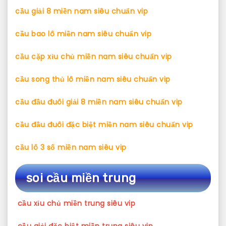
cầu giải 8 miền nam siêu chuẩn vip
cầu bao lô miền nam siêu chuẩn vip
cầu cặp xỉu chủ miền nam siêu chuẩn vip
cầu song thủ lô miền nam siêu chuẩn vip
cầu đầu đuôi giải 8 miền nam siêu chuẩn vip
cầu đầu đuôi đặc biệt miền nam siêu chuẩn vip
cầu lô 3 số miền nam siêu vip
soi cầu miền trung
cầu xỉu chủ miền trung siêu vip