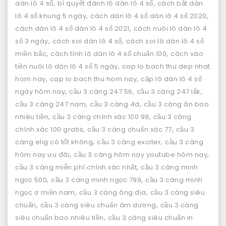
,
,
dàn lô 4 số
bí quyết đánh lô dàn lô 4 số
cách bắt dàn
càng
,
,
lô 4 số khung 5 ngày
cách dàn lô 4 số dàn lô 4 số 2020
víp
,
cách dàn lô 4 số dàn lô 4 số 2021
cách nuôi lô dàn lô 4
mb
,
,
số 3 ngày
cách soi dàn lô 4 số
cách soi lô dàn lô 4 số
hôm
,
,
miền bắc
cách tính lô dàn lô 4 số chuẩn 100
cách vào
nay
,
tiền nuôi lô dàn lô 4 số 5 ngày
cap lo bach thu dep nhat
,
,
hom nay
cap lo bach thu hom nay
cặp lô dàn lô 4 số
,
,
,
ngày hôm nay
cầu 3 càng 247 56
cầu 3 càng 247 lắk
,
,
cầu 3 càng 247 nam
cầu 3 càng 4d
cầu 3 càng ăn bao
,
,
nhiêu tiền
cầu 3 càng chính xác 100 99
cầu 3 càng
,
,
chính xác 100 gratis
cầu 3 càng chuẩn xác 77
cầu 3
,
,
càng elig có tốt không
cầu 3 càng exciter
cầu 3 càng
,
,
hôm nay ưu đãi
cầu 3 càng hôm nay youtube hôm nay
,
cầu 3 càng miễn phí chính xác nhất
cầu 3 càng minh
,
,
ngọc 500
cầu 3 càng minh ngọc 799
cầu 3 càng minh
,
,
ngọc ơ miền nam
cầu 3 càng ông địa
cầu 3 càng siêu
,
,
chuẩn
cầu 3 càng siêu chuẩn âm dương
cầu 3 càng
,
siêu chuẩn bao nhiêu tiền
cầu 3 càng siêu chuẩn in