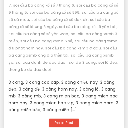
,
,
7
soi cầu ba càng xổ số 7 tháng 6
soi cầu ba càng xổ số
,
,
9 tháng 5
soi cầu ba càng xổ số 999
soi cầu ba càng xổ
,
,
số cà mau
soi cầu ba càng xổ số daklak
soi cầu ba
,
,
càng xổ số khung 3 ngày
soi cầu ba càng xổ số yên bái
,
soi cầu ba càng xổ số yên wap
soi cầu ba càng xsmb 3
,
,
miền
soi cầu ba càng xsmb 6 số
soi cầu ba càng xsmb
,
,
đại phát hôm nay
soi cầu ba càng xsmb ơ đâu
soi cầu
,
ba càng xsmb ông địa thần tài
soi cầu ba càng xsmb
,
,
,
,
yo
soi cau danh de dau duoi
soi de 3 cang
soi lô đẹp
thong ke de dau duoi
3 cang, 3 cang cao cap, 3 càng chiều nay, 3 càng
đẹp, 3 càng đề, 3 càng hôm nay, 3 càng lô, 3 cang
mb, 3 càng mb, 3 cang mien bac, 3 cang mien bac
hom nay, 3 cang mien bac vip, 3 cang mien nam, 3
càng miền bắc, 3 càng miền […]
Read Post