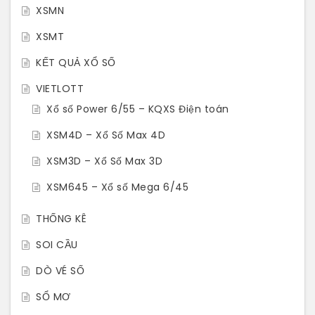
XSMN
XSMT
KẾT QUẢ XỔ SỐ
VIETLOTT
Xổ số Power 6/55 – KQXS Điện toán
XSM4D – Xổ Số Max 4D
XSM3D – Xổ Số Max 3D
XSM645 – Xổ số Mega 6/45
THỐNG KÊ
SOI CẦU
DÒ VÉ SỐ
SỔ MƠ