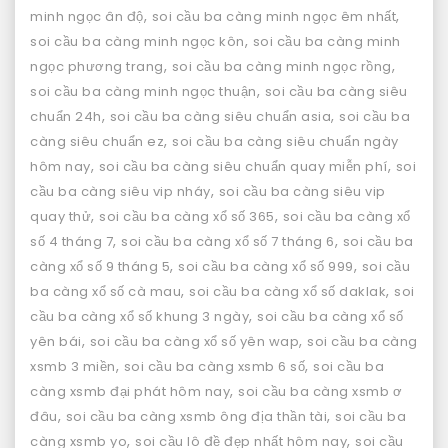
,
,
minh ngọc ân độ
soi cầu ba càng minh ngọc êm nhất
,
soi cầu ba càng minh ngọc kôn
soi cầu ba càng minh
,
,
ngọc phương trang
soi cầu ba càng minh ngọc rồng
,
soi cầu ba càng minh ngọc thuận
soi cầu ba càng siêu
,
,
chuẩn 24h
soi cầu ba càng siêu chuẩn asia
soi cầu ba
,
càng siêu chuẩn ez
soi cầu ba càng siêu chuẩn ngày
,
,
hôm nay
soi cầu ba càng siêu chuẩn quay miễn phí
soi
,
cầu ba càng siêu vip nháy
soi cầu ba càng siêu vip
,
,
quay thử
soi cầu ba càng xổ số 365
soi cầu ba càng xổ
,
,
số 4 tháng 7
soi cầu ba càng xổ số 7 tháng 6
soi cầu ba
,
,
càng xổ số 9 tháng 5
soi cầu ba càng xổ số 999
soi cầu
,
,
ba càng xổ số cà mau
soi cầu ba càng xổ số daklak
soi
,
cầu ba càng xổ số khung 3 ngày
soi cầu ba càng xổ số
,
,
yên bái
soi cầu ba càng xổ số yên wap
soi cầu ba càng
,
,
xsmb 3 miền
soi cầu ba càng xsmb 6 số
soi cầu ba
,
càng xsmb đại phát hôm nay
soi cầu ba càng xsmb ơ
,
,
đâu
soi cầu ba càng xsmb ông địa thần tài
soi cầu ba
,
,
càng xsmb yo
soi cầu lô đề đẹp nhất hôm nay
soi cầu