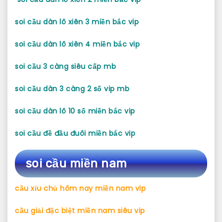
soi cầu dàn lô xiên 3 miền bắc vip
soi cầu dàn lô xiên 4 miền bắc vip
soi cầu 3 càng siêu cấp mb
soi cầu dàn 3 càng 2 số vip mb
soi cầu dàn lô 10 số miền bắc vip
soi cầu đề đầu đuôi miền bắc vip
soi cầu miền nam
cầu xỉu chủ hôm nay miền nam vip
cầu giải đặc biệt miền nam siêu vip