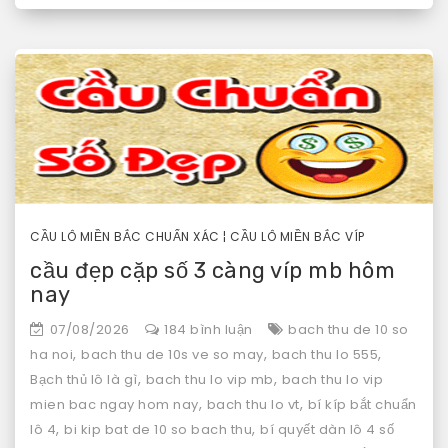
CẦU LÔ MIỀN BẮC CHUẨN XÁC
¦
CẦU LÔ MIỀN BẮC VÍP
cầu đẹp cặp số 3 càng víp mb hôm
nay
ở
07/08/2026
184 bình luận
bach thu de 10 so
cầu
,
,
,
ha noi
bach thu de 10s ve so may
bach thu lo 555
đẹp
,
,
Bạch thủ lô là gì
bach thu lo vip mb
bach thu lo vip
cặp
,
,
mien bac ngay hom nay
bach thu lo vt
bí kíp bắt chuẩn
số
,
,
lô 4
bi kip bat de 10 so bach thu
bí quyết dàn lô 4 số
3