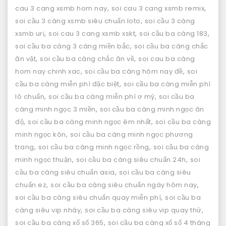
,
,
cau 3 cang xsmb hom nay
soi cau 3 cang xsmb remix
,
soi cầu 3 càng xsmb siêu chuẩn loto
soi cầu 3 càng
,
,
,
xsmb uri
soi cau 3 cang xsmb xskt
soi cầu ba càng 183
,
soi cầu ba càng 3 càng miền bắc
soi cầu ba càng chắc
,
,
ăn vặt
soi cầu ba càng chắc ăn về
soi cau ba càng
,
,
hom nay chinh xac
soi cầu ba càng hôm nay đề
soi
,
cầu ba càng miễn phí đặc biệt
soi cầu ba càng miễn phí
,
,
lô chuẩn
soi cầu ba càng miễn phí ơ mỹ
soi cầu ba
,
càng minh ngọc 3 miền
soi cầu ba càng minh ngọc ân
,
,
độ
soi cầu ba càng minh ngọc êm nhất
soi cầu ba càng
,
minh ngọc kôn
soi cầu ba càng minh ngọc phương
,
,
trang
soi cầu ba càng minh ngọc rồng
soi cầu ba càng
,
,
minh ngọc thuận
soi cầu ba càng siêu chuẩn 24h
soi
,
cầu ba càng siêu chuẩn asia
soi cầu ba càng siêu
,
,
chuẩn ez
soi cầu ba càng siêu chuẩn ngày hôm nay
,
soi cầu ba càng siêu chuẩn quay miễn phí
soi cầu ba
,
,
càng siêu vip nháy
soi cầu ba càng siêu vip quay thử
,
soi cầu ba càng xổ số 365
soi cầu ba càng xổ số 4 tháng