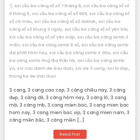
,
,
7
soi cầu ba càng xổ số 7 tháng 6
soi cầu ba càng xổ số
,
,
9 tháng 5
soi cầu ba càng xổ số 999
soi cầu ba càng xổ
,
,
số cà mau
soi cầu ba càng xổ số daklak
soi cầu ba
,
,
càng xổ số khung 3 ngày
soi cầu ba càng xổ số yên bái
,
soi cầu ba càng xổ số yên wap
soi cầu ba càng xsmb 3
,
,
miền
soi cầu ba càng xsmb 6 số
soi cầu ba càng xsmb
,
,
đại phát hôm nay
soi cầu ba càng xsmb ơ đâu
soi cầu
,
ba càng xsmb ông địa thần tài
soi cầu ba càng xsmb
,
,
,
,
yo
soi cau danh de dau duoi
soi de 3 cang
soi lô đẹp
thong ke de dau duoi
3 cang, 3 cang cao cap, 3 càng chiều nay, 3 càng
đẹp, 3 càng đề, 3 càng hôm nay, 3 càng lô, 3 cang
mb, 3 càng mb, 3 cang mien bac, 3 cang mien bac
hom nay, 3 cang mien bac vip, 3 cang mien nam, 3
càng miền bắc, 3 càng miền […]
Read Post