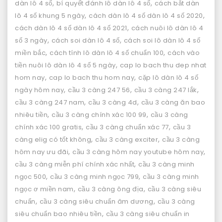
,
,
dàn lô 4 số
bí quyết đánh lô dàn lô 4 số
cách bắt dàn
càng
,
,
lô 4 số khung 5 ngày
cách dàn lô 4 số dàn lô 4 số 2020
víp
,
cách dàn lô 4 số dàn lô 4 số 2021
cách nuôi lô dàn lô 4
mb
,
,
số 3 ngày
cách soi dàn lô 4 số
cách soi lô dàn lô 4 số
hôm
,
,
miền bắc
cách tính lô dàn lô 4 số chuẩn 100
cách vào
nay
,
tiền nuôi lô dàn lô 4 số 5 ngày
cap lo bach thu dep nhat
,
,
hom nay
cap lo bach thu hom nay
cặp lô dàn lô 4 số
,
,
,
ngày hôm nay
cầu 3 càng 247 56
cầu 3 càng 247 lắk
,
,
cầu 3 càng 247 nam
cầu 3 càng 4d
cầu 3 càng ăn bao
,
,
nhiêu tiền
cầu 3 càng chính xác 100 99
cầu 3 càng
,
,
chính xác 100 gratis
cầu 3 càng chuẩn xác 77
cầu 3
,
,
càng elig có tốt không
cầu 3 càng exciter
cầu 3 càng
,
,
hôm nay ưu đãi
cầu 3 càng hôm nay youtube hôm nay
,
cầu 3 càng miễn phí chính xác nhất
cầu 3 càng minh
,
,
ngọc 500
cầu 3 càng minh ngọc 799
cầu 3 càng minh
,
,
ngọc ơ miền nam
cầu 3 càng ông địa
cầu 3 càng siêu
,
,
chuẩn
cầu 3 càng siêu chuẩn âm dương
cầu 3 càng
,
siêu chuẩn bao nhiêu tiền
cầu 3 càng siêu chuẩn in