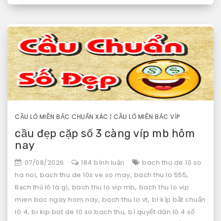
CẦU LÔ MIỀN BẮC CHUẨN XÁC
¦
CẦU LÔ MIỀN BẮC VÍP
cầu đẹp cặp số 3 càng víp mb hôm
nay
ở
07/08/2026
184 bình luận
bach thu de 10 so
cầu
,
,
,
ha noi
bach thu de 10s ve so may
bach thu lo 555
đẹp
,
,
Bạch thủ lô là gì
bach thu lo vip mb
bach thu lo vip
cặp
,
,
mien bac ngay hom nay
bach thu lo vt
bí kíp bắt chuẩn
số
,
,
lô 4
bi kip bat de 10 so bach thu
bí quyết dàn lô 4 số
3