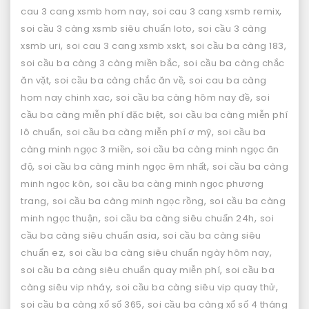
,
,
cau 3 cang xsmb hom nay
soi cau 3 cang xsmb remix
,
soi cầu 3 càng xsmb siêu chuẩn loto
soi cầu 3 càng
,
,
,
xsmb uri
soi cau 3 cang xsmb xskt
soi cầu ba càng 183
,
soi cầu ba càng 3 càng miền bắc
soi cầu ba càng chắc
,
,
ăn vặt
soi cầu ba càng chắc ăn về
soi cau ba càng
,
,
hom nay chinh xac
soi cầu ba càng hôm nay đề
soi
,
cầu ba càng miễn phí đặc biệt
soi cầu ba càng miễn phí
,
,
lô chuẩn
soi cầu ba càng miễn phí ơ mỹ
soi cầu ba
,
càng minh ngọc 3 miền
soi cầu ba càng minh ngọc ân
,
,
độ
soi cầu ba càng minh ngọc êm nhất
soi cầu ba càng
,
minh ngọc kôn
soi cầu ba càng minh ngọc phương
,
,
trang
soi cầu ba càng minh ngọc rồng
soi cầu ba càng
,
,
minh ngọc thuận
soi cầu ba càng siêu chuẩn 24h
soi
,
cầu ba càng siêu chuẩn asia
soi cầu ba càng siêu
,
,
chuẩn ez
soi cầu ba càng siêu chuẩn ngày hôm nay
,
soi cầu ba càng siêu chuẩn quay miễn phí
soi cầu ba
,
,
càng siêu vip nháy
soi cầu ba càng siêu vip quay thử
,
soi cầu ba càng xổ số 365
soi cầu ba càng xổ số 4 tháng