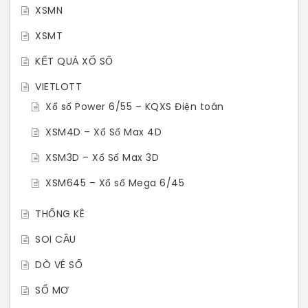
XSMN
XSMT
KẾT QUẢ XỔ SỐ
VIETLOTT
Xổ số Power 6/55 – KQXS Điện toán
XSM4D – Xổ Số Max 4D
XSM3D – Xổ Số Max 3D
XSM645 – Xổ số Mega 6/45
THỐNG KÊ
SOI CẦU
DÒ VÉ SỐ
SỔ MƠ