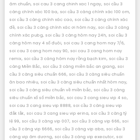
,
,
âm chuẩn
soi cau 3 cang chinh xac 1 ngay
soi cầu 3
,
,
càng chính xác 100 ba
soi cầu 3 càng chính xác 100 om
,
soi cầu 3 càng chính xác cao
soi cầu 3 càng chính xác
,
,
đề
soi cầu 3 càng chính xác ơi hôm nay
soi cầu 3 càng
,
,
chính xác pubg
soi cầu 3 càng hôm nay 24h
soi cầu 3
,
,
càng hôm nay 4 số đuôi
soi cau 3 cang hom nay 7/6
,
soi cau 3 cang hom nay 90
soi cau 3 cang hom nay
,
,
remix
soi cầu 3 càng hôm nay rồng bạch kim
soi cầu 3
,
,
càng Miền Bắc
soi cầu 3 càng miền bắc an giang
soi
,
cầu 3 càng siêu chuẩn 666
soi cầu 3 càng siêu chuẩn
,
,
ăn bao nhiêu
soi cầu 3 càng siêu chuẩn nhất hôm nay
,
soi cầu 3 càng siêu chuẩn về miền bắc
soi cầu 3 càng
,
,
siêu chuẩn xổ số miền bắc
soi cau 3 cang sieu vip 4 so
,
soi cau 3 cang sieu vip 8888
soi cầu 3 càng sieu vip
,
,
đắk lắk
soi cau 3 cang sieu vip erina
soi cầu 3 càng tỷ
,
,
,
lệ 99
soi cầu 3 càng vip 007
soi cầu 3 càng vip 666
soi
,
,
cầu 3 càng vip 6666
soi cầu 3 càng vip aba
soi cầu 3
,
,
càng vip âm dương
soi cầu 3 càng vip executor
soi