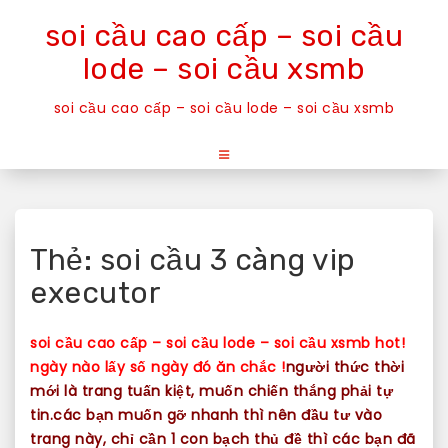
Skip
soi cầu cao cấp – soi cầu
to
content
lode – soi cầu xsmb
soi cầu cao cấp – soi cầu lode – soi cầu xsmb
Thẻ:
soi cầu 3 càng vip
executor
soi cầu cao cấp – soi cầu lode – soi cầu xsmb hot!
ngày nào lấy số ngày đó ăn chắc !
người thức thời
mới là trang tuấn kiệt, muốn chiến thắng phải tự
tin.các bạn muốn gỡ nhanh thì nên đầu tư vào
trang này, chỉ cần 1 con bạch thủ đề thì các bạn đã