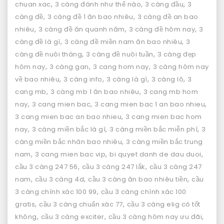
víp
,
,
,
chuan xac
3 càng đánh như thế nào
3 càng đầu
3
mb
,
,
càng đề
3 càng đề 1 ăn bao nhiêu
3 càng đề an bao
hôm
,
,
,
nhiêu
3 càng đề ăn quanh năm
3 càng đề hôm nay
3
nay
,
,
càng đề là gì
3 càng đề miền nam ăn bao nhiêu
3
,
,
càng đề nuôi tháng
3 càng đề nuôi tuần
3 càng đẹp
,
,
,
hôm nay
3 càng gan
3 cang hom nay
3 càng hôm nay
,
,
,
,
về bao nhiêu
3 càng info
3 càng là gì
3 càng lô
3
,
,
cang mb
3 càng mb 1 ăn bao nhiêu
3 cang mb hom
,
,
,
nay
3 cang mien bac
3 cang mien bac 1 an bao nhieu
,
3 cang mien bac an bao nhieu
3 cang mien bac hom
,
,
,
nay
3 càng miền bắc là gì
3 càng miền bắc miễn phí
3
,
càng miền bắc nhân bao nhiêu
3 càng miền bắc trung
,
,
,
nam
3 cang mien bac vip
bi quyet danh de dau duoi
,
,
cầu 3 càng 247 56
cầu 3 càng 247 lắk
cầu 3 càng 247
,
,
,
nam
cầu 3 càng 4d
cầu 3 càng ăn bao nhiêu tiền
cầu
,
3 càng chính xác 100 99
cầu 3 càng chính xác 100
,
,
gratis
cầu 3 càng chuẩn xác 77
cầu 3 càng elig có tốt
,
,
,
không
cầu 3 càng exciter
cầu 3 càng hôm nay ưu đãi