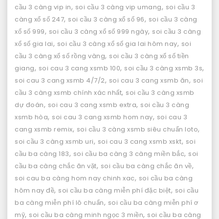
,
,
cầu 3 càng vip in
soi cầu 3 càng vip umang
soi cầu 3
,
,
càng xổ số 247
soi cầu 3 càng xổ số 96
soi cầu 3 càng
,
,
xổ số 999
soi cầu 3 càng xổ số 999 ngày
soi cầu 3 càng
,
,
xổ số gia lai
soi cầu 3 càng xổ số gia lai hôm nay
soi
,
cầu 3 càng xổ số rồng vàng
soi cầu 3 càng xổ số tiền
,
,
,
giang
soi cau 3 cang xsmb 100
soi cầu 3 càng xsmb 3s
,
,
soi cau 3 cang xsmb 4/7/2
soi cau 3 cang xsmb ăn
soi
,
cầu 3 càng xsmb chính xác nhất
soi cầu 3 càng xsmb
,
,
dự đoán
soi cau 3 cang xsmb extra
soi cầu 3 càng
,
,
xsmb hòa
soi cau 3 cang xsmb hom nay
soi cau 3
,
,
cang xsmb remix
soi cầu 3 càng xsmb siêu chuẩn loto
,
,
soi cầu 3 càng xsmb uri
soi cau 3 cang xsmb xskt
soi
,
,
cầu ba càng 183
soi cầu ba càng 3 càng miền bắc
soi
,
,
cầu ba càng chắc ăn vặt
soi cầu ba càng chắc ăn về
,
soi cau ba càng hom nay chinh xac
soi cầu ba càng
,
,
hôm nay đề
soi cầu ba càng miễn phí đặc biệt
soi cầu
,
ba càng miễn phí lô chuẩn
soi cầu ba càng miễn phí ơ
,
,
mỹ
soi cầu ba càng minh ngọc 3 miền
soi cầu ba càng