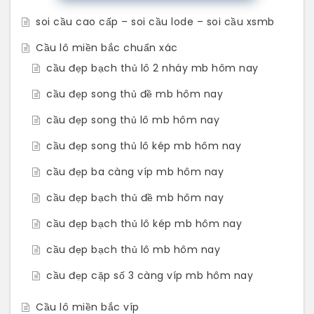
soi cầu cao cấp – soi cầu lode – soi cầu xsmb
Cầu lô miền bắc chuẩn xác
cầu đẹp bạch thủ lô 2 nháy mb hôm nay
cầu đẹp song thủ đề mb hôm nay
cầu đẹp song thủ lô mb hôm nay
cầu đẹp song thủ lô kép mb hôm nay
cầu đẹp ba càng víp mb hôm nay
cầu đẹp bạch thủ đề mb hôm nay
cầu đẹp bạch thủ lô kép mb hôm nay
cầu đẹp bạch thủ lô mb hôm nay
cầu đẹp cặp số 3 càng víp mb hôm nay
Cầu lô miền bắc víp