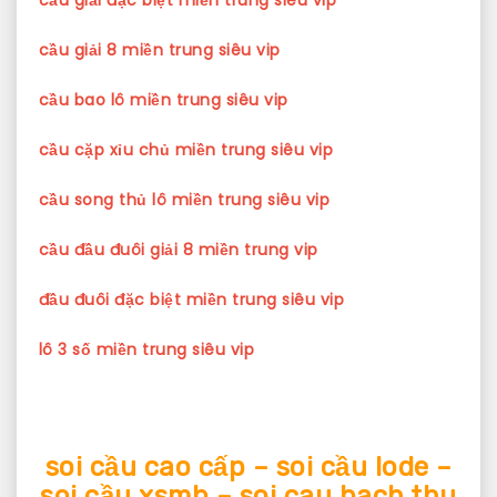
cầu giải đặc biệt miền trung siêu vip
cầu giải 8 miền trung siêu vip
cầu bao lô miền trung siêu vip
cầu cặp xỉu chủ miền trung siêu vip
cầu song thủ lô miền trung siêu vip
cầu đầu đuôi giải 8 miền trung vip
đầu đuôi đặc biệt miền trung siêu vip
lô 3 số miền trung siêu vip
soi cầu cao cấp – soi cầu lode –
soi cầu xsmb – soi cau bach thu