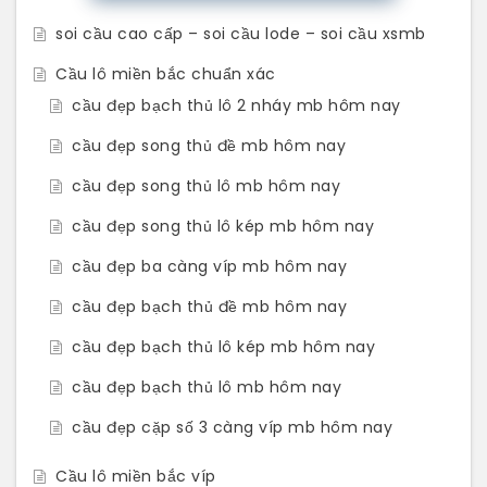
soi cầu cao cấp – soi cầu lode – soi cầu xsmb
Cầu lô miền bắc chuẩn xác
cầu đẹp bạch thủ lô 2 nháy mb hôm nay
cầu đẹp song thủ đề mb hôm nay
cầu đẹp song thủ lô mb hôm nay
cầu đẹp song thủ lô kép mb hôm nay
cầu đẹp ba càng víp mb hôm nay
cầu đẹp bạch thủ đề mb hôm nay
cầu đẹp bạch thủ lô kép mb hôm nay
cầu đẹp bạch thủ lô mb hôm nay
cầu đẹp cặp số 3 càng víp mb hôm nay
Cầu lô miền bắc víp