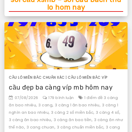
lo hom nay
CẦU LÔ MIỀN BẮC CHUẨN XÁC
¦
CẦU LÔ MIỀN BẮC VÍP
cầu đẹp ba càng víp mb hôm nay
ở
07/08/2026
179 bình luận
1 điểm đề 3 càng
cầu
,
,
,
ăn bao nhiêu
3 cang
3 càng 1 ăn bao nhiêu
3 càng 1
đẹp
,
,
,
nghìn an bao nhiêu
3 càng 2 số miền bắc
3 càng 4 số
ba
,
,
3 càng ăn bao nhiêu
3 càng ăn bao tiền
3 càng ăn như
càng
,
,
,
thế nào
3 cang chuan
3 càng chuẩn miền bắc
3 cang