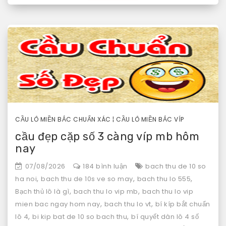
CẦU LÔ MIỀN BẮC CHUẨN XÁC
¦
CẦU LÔ MIỀN BẮC VÍP
cầu đẹp cặp số 3 càng víp mb hôm
nay
ở
07/08/2026
184 bình luận
bach thu de 10 so
cầu
,
,
,
ha noi
bach thu de 10s ve so may
bach thu lo 555
đẹp
,
,
Bạch thủ lô là gì
bach thu lo vip mb
bach thu lo vip
cặp
,
,
mien bac ngay hom nay
bach thu lo vt
bí kíp bắt chuẩn
số
,
,
lô 4
bi kip bat de 10 so bach thu
bí quyết dàn lô 4 số
3