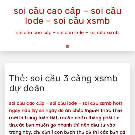
Skip
soi cầu cao cấp – soi cầu
to
content
lode – soi cầu xsmb
soi cầu cao cấp – soi cầu lode – soi cầu xsmb
Thẻ:
soi cầu 3 càng xsmb
dự đoán
soi cầu cao cấp – soi cầu lode – soi cầu xsmb hot!
ngày nào lấy số ngày đó ăn chắc !
người thức thời
mới là trang tuấn kiệt, muốn chiến thắng phải tự
tin.các bạn muốn gỡ nhanh thì nên đầu tư vào
trang này, chỉ cần 1 con bạch thủ đề thì các bạn đã