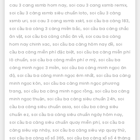
,
,
cau 3 cang xsmb hom nay
soi cau 3 cang xsmb remix
,
soi cầu 3 càng xsmb siêu chuẩn loto
soi cầu 3 càng
,
,
,
xsmb uri
soi cau 3 cang xsmb xskt
soi cầu ba càng 183
,
soi cầu ba càng 3 càng miền bắc
soi cầu ba càng chắc
,
,
ăn vặt
soi cầu ba càng chắc ăn về
soi cau ba càng
,
,
hom nay chinh xac
soi cầu ba càng hôm nay đề
soi
,
cầu ba càng miễn phí đặc biệt
soi cầu ba càng miễn phí
,
,
lô chuẩn
soi cầu ba càng miễn phí ơ mỹ
soi cầu ba
,
càng minh ngọc 3 miền
soi cầu ba càng minh ngọc ân
,
,
độ
soi cầu ba càng minh ngọc êm nhất
soi cầu ba càng
,
minh ngọc kôn
soi cầu ba càng minh ngọc phương
,
,
trang
soi cầu ba càng minh ngọc rồng
soi cầu ba càng
,
,
minh ngọc thuận
soi cầu ba càng siêu chuẩn 24h
soi
,
cầu ba càng siêu chuẩn asia
soi cầu ba càng siêu
,
,
chuẩn ez
soi cầu ba càng siêu chuẩn ngày hôm nay
,
soi cầu ba càng siêu chuẩn quay miễn phí
soi cầu ba
,
,
càng siêu vip nháy
soi cầu ba càng siêu vip quay thử
,
soi cầu ba càng xổ số 365
soi cầu ba càng xổ số 4 tháng