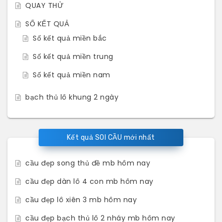
QUAY THỬ
SỐ KẾT QUẢ
Số kết quả miền bắc
Số kết quả miền trung
Số kết quả miền nam
bạch thủ lô khung 2 ngày
Kết quả SOI CẦU mới nhất
cầu đẹp song thủ đề mb hôm nay
cầu đẹp dàn lô 4 con mb hôm nay
cầu đẹp lô xiên 3 mb hôm nay
cầu đẹp bạch thủ lô 2 nháy mb hôm nay