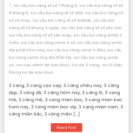
,
,
7
soi cầu ba càng xổ số 7 tháng 6
soi cầu ba càng xổ số
,
,
9 tháng 5
soi cầu ba càng xổ số 999
soi cầu ba càng xổ
,
,
số cà mau
soi cầu ba càng xổ số daklak
soi cầu ba
,
,
càng xổ số khung 3 ngày
soi cầu ba càng xổ số yên bái
,
soi cầu ba càng xổ số yên wap
soi cầu ba càng xsmb 3
,
,
miền
soi cầu ba càng xsmb 6 số
soi cầu ba càng xsmb
,
,
đại phát hôm nay
soi cầu ba càng xsmb ơ đâu
soi cầu
,
ba càng xsmb ông địa thần tài
soi cầu ba càng xsmb
,
,
,
,
yo
soi cau danh de dau duoi
soi de 3 cang
soi lô đẹp
thong ke de dau duoi
3 cang, 3 cang cao cap, 3 càng chiều nay, 3 càng
đẹp, 3 càng đề, 3 càng hôm nay, 3 càng lô, 3 cang
mb, 3 càng mb, 3 cang mien bac, 3 cang mien bac
hom nay, 3 cang mien bac vip, 3 cang mien nam, 3
càng miền bắc, 3 càng miền […]
Read Post