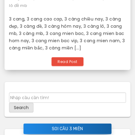
lô đề mb
3 cang, 3 cang cao cap, 3 càng chiều nay, 3 càng
đẹp, 3 càng đề, 3 càng hôm nay, 3 càng lô, 3 cang
mb, 3 càng mb, 3 cang mien bac, 3 cang mien bac
hom nay, 3 cang mien bac vip, 3 cang mien nam, 3
càng miền bắc, 3 càng miền […]
Read Post
Search
SOI CẦU 3 MIỀN