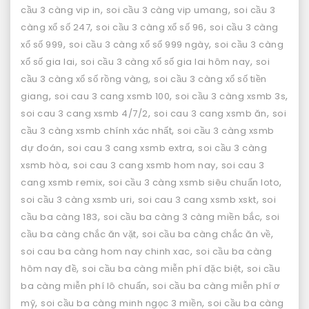
,
,
cầu 3 càng vip in
soi cầu 3 càng vip umang
soi cầu 3
,
,
càng xổ số 247
soi cầu 3 càng xổ số 96
soi cầu 3 càng
,
,
xổ số 999
soi cầu 3 càng xổ số 999 ngày
soi cầu 3 càng
,
,
xổ số gia lai
soi cầu 3 càng xổ số gia lai hôm nay
soi
,
cầu 3 càng xổ số rồng vàng
soi cầu 3 càng xổ số tiền
,
,
,
giang
soi cau 3 cang xsmb 100
soi cầu 3 càng xsmb 3s
,
,
soi cau 3 cang xsmb 4/7/2
soi cau 3 cang xsmb ăn
soi
,
cầu 3 càng xsmb chính xác nhất
soi cầu 3 càng xsmb
,
,
dự đoán
soi cau 3 cang xsmb extra
soi cầu 3 càng
,
,
xsmb hòa
soi cau 3 cang xsmb hom nay
soi cau 3
,
,
cang xsmb remix
soi cầu 3 càng xsmb siêu chuẩn loto
,
,
soi cầu 3 càng xsmb uri
soi cau 3 cang xsmb xskt
soi
,
,
cầu ba càng 183
soi cầu ba càng 3 càng miền bắc
soi
,
,
cầu ba càng chắc ăn vặt
soi cầu ba càng chắc ăn về
,
soi cau ba càng hom nay chinh xac
soi cầu ba càng
,
,
hôm nay đề
soi cầu ba càng miễn phí đặc biệt
soi cầu
,
ba càng miễn phí lô chuẩn
soi cầu ba càng miễn phí ơ
,
,
mỹ
soi cầu ba càng minh ngọc 3 miền
soi cầu ba càng