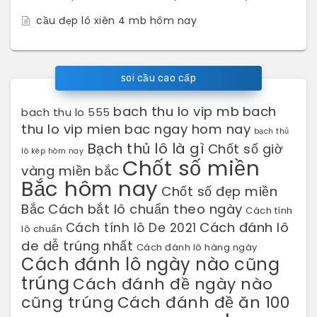
cầu đẹp lô xiên 4 mb hôm nay
soi cầu cao cấp
bach thu lo vip mb
bach
bach thu lo 555
thu lo vip mien bac ngay hom nay
bạch thủ
Bạch thủ lô là gì
Chốt số giờ
lô kép hôm nay
Chốt số miền
vàng miền bắc
Bắc hôm nay
Chốt số đẹp miền
Bắc
Cách bắt lô chuẩn theo ngày
Cách tính
Cách đánh lô
Cách tính lô De 2021
lô chuẩn
de dễ trúng nhất
Cách đánh lô hàng ngày
Cách đánh lô ngày nào cũng
trúng
Cách đánh đề ngày nào
cũng trúng
Cách đánh đề ăn 100